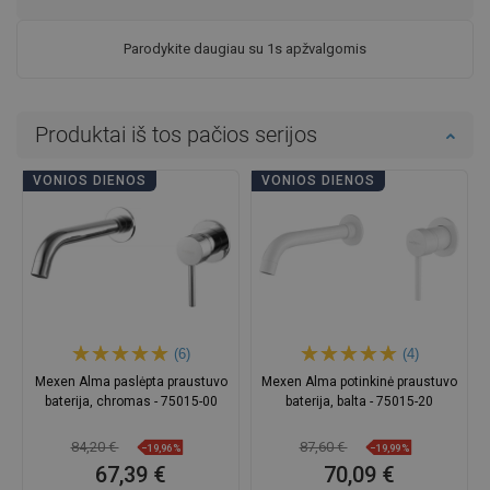
Parodykite daugiau su 1s apžvalgomis
Produktai iš tos pačios serijos
VONIOS DIENOS
VONIOS DIENOS
(6)
(4)
Mexen Alma paslėpta praustuvo
Mexen Alma potinkinė praustuvo
baterija, chromas - 75015-00
baterija, balta - 75015-20
84,20 €
87,60 €
−19,96%
−19,99%
67,39 €
70,09 €