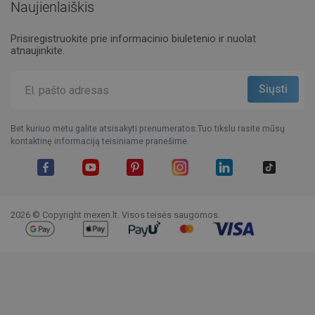
Naujienlaiškis
Prisiregistruokite prie informacinio biuletenio ir nuolat
atnaujinkite.
Bet kuriuo metu galite atsisakyti prenumeratos.Tuo tikslu rasite mūsų
kontaktinę informaciją teisiniame pranešime.
Facebook
YouTube
Pinterest
Instagram
LinkedIn
TikTok
2026 © Copyright mexen.lt. Visos teisės saugomos.