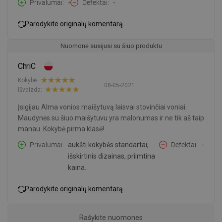
Privalumai
-
Defektai
-
Parodykite originalų komentarą
Nuomonė susijusi su šiuo produktu
ChriC
Kokybė:
08-05-2021
Išvaizda:
Įsigijau Alma vonios maišytuvą laisvai stovinčiai voniai.
Maudynės su šiuo maišytuvu yra malonumas ir ne tik aš taip
manau. Kokybė pirma klasė!
Privalumai
aukšti kokybės standartai,
Defektai
-
išskirtinis dizainas, priimtina
kaina.
Parodykite originalų komentarą
Rašykite nuomones