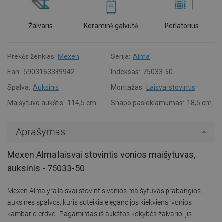
Žalvaris
Keraminė galvutė
Perlatorius
Prekės ženklas:
Mexen
Serija:
Alma
Ean:
5903163389942
Indeksas:
75033-50
Spalva:
Auksinis
Montažas:
Laisvai stovintis
Maišytuvo aukštis:
114,5 cm
Snapo pasiekiamumas:
18,5 cm
Aprašymas
Mexen Alma laisvai stovintis vonios maišytuvas,
auksinis - 75033-50
Mexen Alma yra laisvai stovintis vonios maišytuvas prabangios
auksinės spalvos, kuris suteikia elegancijos kiekvienai vonios
kambario erdvei. Pagamintas iš aukštos kokybės žalvario, jis