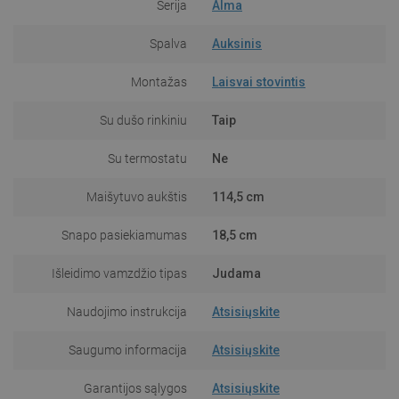
Serija
Alma
Spalva
Auksinis
Montažas
Laisvai stovintis
Su dušo rinkiniu
Taip
Su termostatu
Ne
Maišytuvo aukštis
114,5 cm
Snapo pasiekiamumas
18,5 cm
Išleidimo vamzdžio tipas
Judama
Naudojimo instrukcija
Atsisiųskite
Saugumo informacija
Atsisiųskite
Garantijos sąlygos
Atsisiųskite