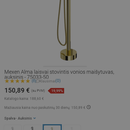
Mexen Alma laisvai stovintis vonios maišytuvas,
auksinis - 75033-50
(0)
(8)
Klausimai
150,89 €
19,99%
(su PVM)
Katalogo kaina:
188,60 €
Mažiausia kaina nuo paskutinių 30 dienų: 150,89 €
Spalva
- Auksinis