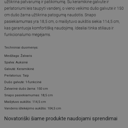
užtikrina patvarumą ir patikimumą. Su keramikine galvute ir
perlatoriumi leis taupyti vandenį, o vieno veikimo dušo galvutė ir 150
cm dušo žarna užtikrina patogumą naudotis. Snapo
pasiekiamumas yra 18,5 cm, o maišytuvo aukštis siekia 114,5 cm,
kas garantuoja komfortišką naudojimą. Idealiai tinka stiliaus ir
funkcionalumo mėgėjams.
Techniniai duomenys:
Medžiaga: Žalvaris
Spalva: Auksinė
Galvutė: Keramikinė
Perlatorius: Taip
Dušo galvutė: 1-funkcinė
Žalvarinė dušo žarna: 150 cm
Snapo pasiekiamumas: 18,5 cm
Maišytuvo aukštis: 114,5 cm
Vandens ištekėjimo aukštis: 104,5 cm
Novatoriški šiame produkte naudojami sprendimai