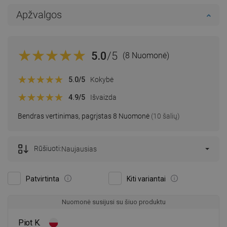
Apžvalgos
5.0
/5
(8 Nuomonė)
5.0
/5
Kokybė
4.9
/5
Išvaizda
Bendras vertinimas, pagrįstas 8 Nuomonė
(10 šalių)
Rūšiuoti:
Naujausias
Patvirtinta
Kiti variantai
Nuomonė susijusi su šiuo produktu
Piot K.