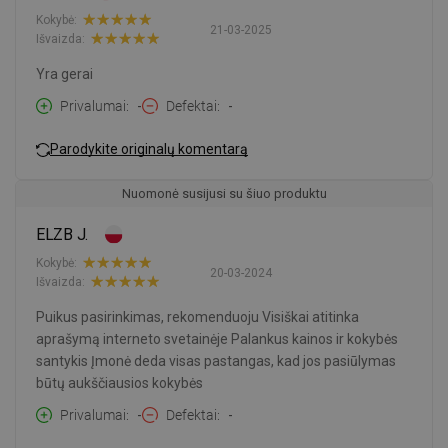
Kokybė:
21-03-2025
Išvaizda:
Yra gerai
Privalumai
-
Defektai
-
Parodykite originalų komentarą
Nuomonė susijusi su šiuo produktu
ELZB J.
Kokybė:
20-03-2024
Išvaizda:
Puikus pasirinkimas, rekomenduoju Visiškai atitinka
aprašymą interneto svetainėje Palankus kainos ir kokybės
santykis Įmonė deda visas pastangas, kad jos pasiūlymas
būtų aukščiausios kokybės
Privalumai
-
Defektai
-