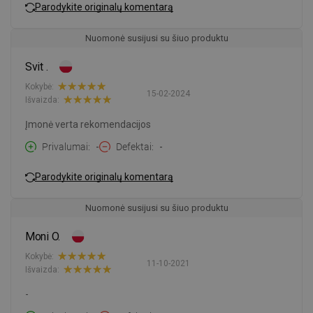
Parodykite originalų komentarą
Nuomonė susijusi su šiuo produktu
Svit .
Kokybė:
15-02-2024
Išvaizda:
Įmonė verta rekomendacijos
Privalumai
-
Defektai
-
Parodykite originalų komentarą
Nuomonė susijusi su šiuo produktu
Moni O.
Kokybė:
11-10-2021
Išvaizda:
-