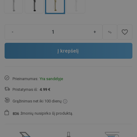
favorite_border
-
+
Į krepšelį
Prieinamumas:
Yra sandėlyje
Pristatymas iš:
4.99 €
Grąžinimas net iki 100 dienų
žmonių
nusipirko šį produktą.
8
3
6