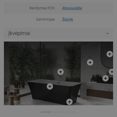
Bandymas PZH
Atsisiųskite
Gamintojas
Žiūrėti
Įkvėpimai