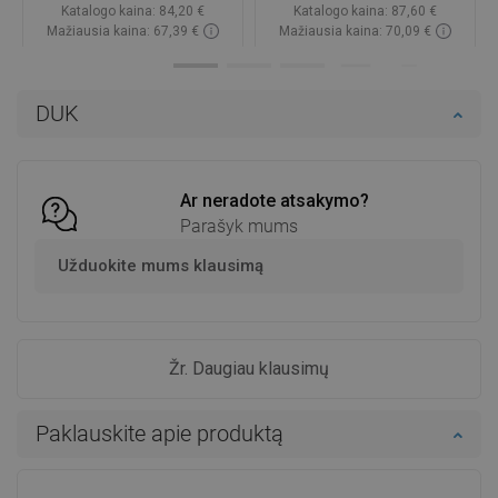
Katalogo kaina:
84,20 €
Katalogo kaina:
87,60 €
Mažiausia kaina: 67,39 €
Mažiausia kaina: 70,09 €
Prieinamumas:
Yra sandėlyje
Prieinamumas:
Yra sandėlyje
Į krepšelį
Į krepšelį
DUK
Palyginti
favorite_border
Mėgstami
Palyginti
favorite_border
Mėgstami
Ar neradote atsakymo?
Parašyk mums
Užduokite mums klausimą
Žr. Daugiau klausimų
Paklauskite apie produktą