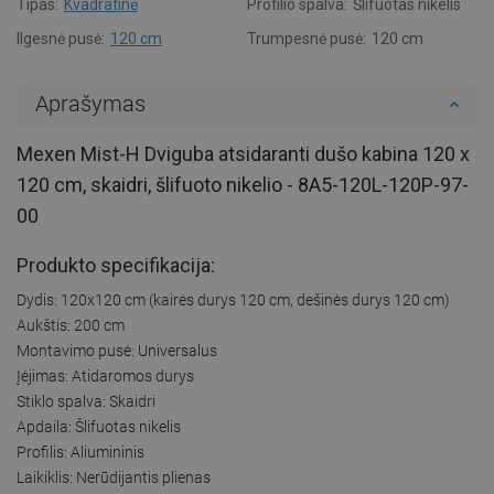
Tipas:
Kvadratinė
Profilio spalva:
Šlifuotas nikelis
Ilgesnė pusė:
120 cm
Trumpesnė pusė:
120 cm
Aprašymas
Mexen Mist-H Dviguba atsidaranti dušo kabina 120 x
120 cm, skaidri, šlifuoto nikelio - 8A5-120L-120P-97-
00
Produkto specifikacija:
Dydis: 120x120 cm (kairės durys 120 cm, dešinės durys 120 cm)
Aukštis: 200 cm
Montavimo pusė: Universalus
Įėjimas: Atidaromos durys
Stiklo spalva: Skaidri
Apdaila: Šlifuotas nikelis
Profilis: Aliumininis
Laikiklis: Nerūdijantis plienas