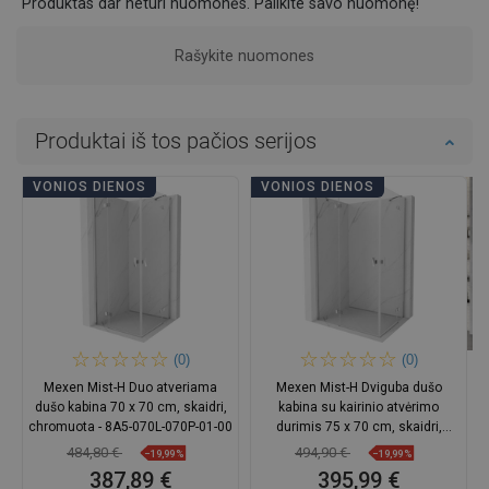
Produktas dar neturi nuomonės. Palikite savo nuomonę!
Rašykite nuomones
Produktai iš tos pačios serijos
VONIOS DIENOS
VONIOS DIENOS
(0)
(0)
Mexen Mist-H Duo atveriama
Mexen Mist-H Dviguba dušo
dušo kabina 70 x 70 cm, skaidri,
kabina su kairinio atvėrimo
chromuota - 8A5-070L-070P-01-00
durimis 75 x 70 cm, skaidri,
chromuota - 8A5-075L-070P-01-00
484,80 €
494,90 €
−19,99%
−19,99%
387,89 €
395,99 €