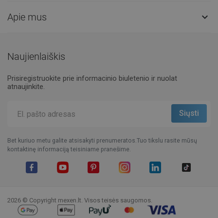
Apie mus

Naujienlaiškis
Prisiregistruokite prie informacinio biuletenio ir nuolat
atnaujinkite.
Bet kuriuo metu galite atsisakyti prenumeratos.Tuo tikslu rasite mūsų
kontaktinę informaciją teisiniame pranešime.
Facebook
YouTube
Pinterest
Instagram
LinkedIn
TikTok
2026 © Copyright mexen.lt. Visos teisės saugomos.