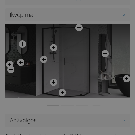
Įkvėpimai
Apžvalgos