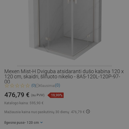
Mexen Mist-H Dviguba atsidaranti dušo kabina 120 x
120 cm, skaidri, šlifuoto nikelio - 8A5-120L-120P-97-
00
(0)
(0)
Klausimai
476,79 €
19,99%
(su PVM)
Katalogo kaina:
595,90 €
Mažiausia kaina nuo paskutinių 30 dienų: 476,79 €
Ilgesnė pusė
- 120 cm