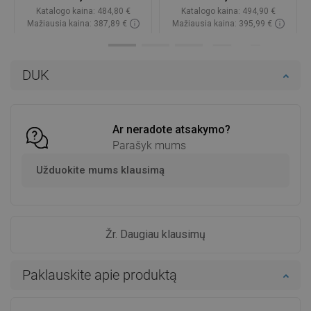
Katalogo kaina:
484,80 €
Katalogo kaina:
494,90 €
Mažiausia kaina: 387,89 €
Mažiausia kaina: 395,99 €
Prieinamumas:
Yra sandėlyje
Prieinamumas:
Yra sandėlyje
Į krepšelį
Į krepšelį
DUK
Palyginti
favorite_border
Mėgstami
Palyginti
favorite_border
Mėgstami
Ar neradote atsakymo?
Parašyk mums
Užduokite mums klausimą
Žr. Daugiau klausimų
Paklauskite apie produktą