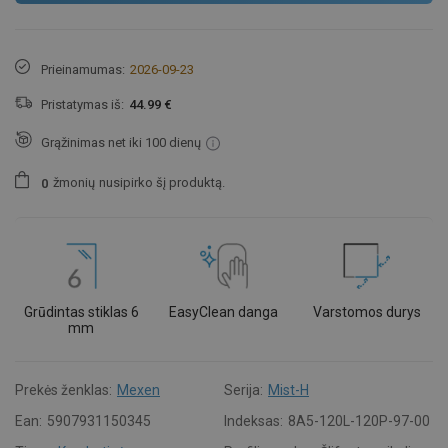
Prieinamumas:
2026-09-23
Pristatymas iš:
44.99 €
Grąžinimas net iki 100 dienų
žmonių
nusipirko šį produktą.
0
Grūdintas stiklas 6
EasyClean danga
Varstomos durys
mm
Prekės ženklas:
Mexen
Serija:
Mist-H
Ean:
5907931150345
Indeksas:
8A5-120L-120P-97-00