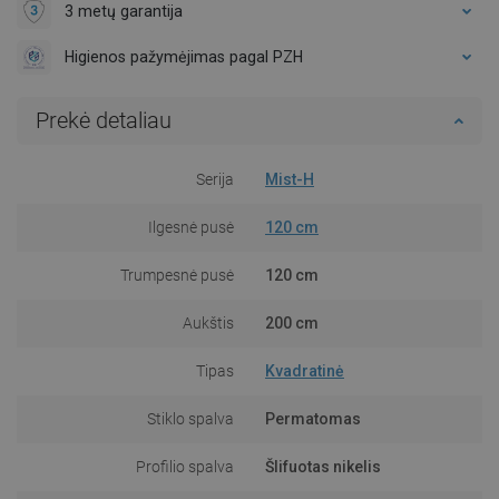
3 metų garantija
Higienos pažymėjimas pagal PZH
Prekė detaliau
Serija
Mist-H
Ilgesnė pusė
120 cm
Trumpesnė pusė
120 cm
Aukštis
200 cm
Tipas
Kvadratinė
Stiklo spalva
Permatomas
Profilio spalva
Šlifuotas nikelis