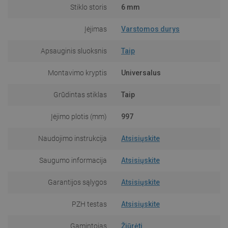
Stiklo storis
6 mm
Įėjimas
Varstomos durys
Apsauginis sluoksnis
Taip
Montavimo kryptis
Universalus
Grūdintas stiklas
Taip
Įėjimo plotis (mm)
997
Naudojimo instrukcija
Atsisiųskite
Saugumo informacija
Atsisiųskite
Garantijos sąlygos
Atsisiųskite
PZH testas
Atsisiųskite
Gamintojas
Žiūrėti