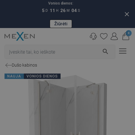
Vonios dienos:
5
11
26
03
D
H
M
S
close
Žiūrėti
0
search
Dušo kabinos
NAUJA
VONIOS DIENOS