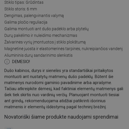
Stiklo tipas: Grūdintas
Stiklo storis: 6 mm
Dengimas, palengvinantis valymą
Galima pločio reguliacija
Galima montuoti ant dušo padėklo arba plytelių
Durų pakėlimo ir nuleidimo mechanizmas
Žalvarinės vyrių įmontuotos į stiklo plokštumą
Magnetinė juosta ir elastomerinės tarpinės, nukreipiančios vandenį
Aliumininis durų sandarinimo slenkstis
DĖMESIO!
Dušo kabinos, durys ir sienelės yra standartiškai pritaikytos
montuoti ant nustatytų matmenų dušo padėklų. Būtent šie
matmenys nurodomi gaminio pavadinime arba aprašyme.
Tačiau atkreipkite dėmesį, kad faktiniai elementų matmenys gali
šiek tiek skirtis nuo vardinių verčių. Planuojant montuoti tiesiai
ant grindų, rekomenduojama atidžiai patikrinti išorinius
matmenis ir elementų išdėstymą pagal techninį brėžinį.
Novatoriški šiame produkte naudojami sprendimai