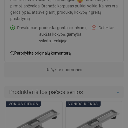
pirmoji apžvalga. Drenažo korpusas puikiai veikia. Kainos yra
geros, ypač atsižvelgiant į produktų kokybę ir greitą
pristatymą
Privalumai
produktai greitai siunčiami,
Defektai
-
aukšta kokybė, gamyba
vyksta Lenkijoje
Parodykite originalų komentarą
Rašykite nuomones
Produktai iš tos pačios serijos
VONIOS DIENOS
VONIOS DIENOS