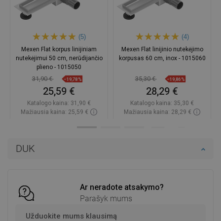
(5)
(4)
Mexen Flat korpus linijiniam
Mexen Flat linijinio nutekėjimo
nutekėjimui 50 cm, nerūdijančio
korpusas 60 cm, inox - 1015060
plieno - 1015050
31,90 €
35,30 €
−19,78%
−19,86%
25,59 €
28,29 €
Katalogo kaina:
31,90 €
Katalogo kaina:
35,30 €
Mažiausia kaina: 25,59 €
Mažiausia kaina: 28,29 €
Prieinamumas:
Yra sandėlyje
Prieinamumas:
Yra sandėlyje
Į krepšelį
Į krepšelį
DUK
Palyginti
favorite_border
Mėgstami
Palyginti
favorite_border
Mėgstami
Ar neradote atsakymo?
Parašyk mums
Užduokite mums klausimą