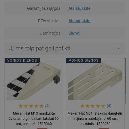
Garantijos sąlygos
Atsisiųskite
PZH Atestas
Atsisiųskite
Gamintojas
Žiūrėti
Jums taip pat gali patikti
VONIOS DIENOS
VONIOS DIENOS
(4)
(4)
Mexen Flat M13 maskuotė
Mexen Flat M01 latakinis dangtelis
2viename grindiniam latakui 60
linijiniam nutekėjimui 60 cm,
cm, auksinė - 1519060
auksinis - 1520060