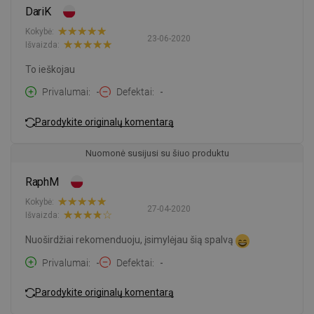
DariK
Kokybė:
23-06-2020
Išvaizda:
To ieškojau
Privalumai
-
Defektai
-
Parodykite originalų komentarą
Nuomonė susijusi su šiuo produktu
RaphM
Kokybė:
27-04-2020
Išvaizda:
Nuoširdžiai rekomenduoju, įsimylėjau šią spalvą
Privalumai
-
Defektai
-
Parodykite originalų komentarą