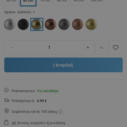
50 cm
70 cm
80 cm
90 cm
100 cm
60 cm
Spalva
- Auksinis
favorite_border
-
+
Į krepšelį
Prieinamumas:
Yra sandėlyje
Pristatymas iš:
4.99 €
Grąžinimas net iki 100 dienų
žmonių
nusipirko šį produktą.
2
2