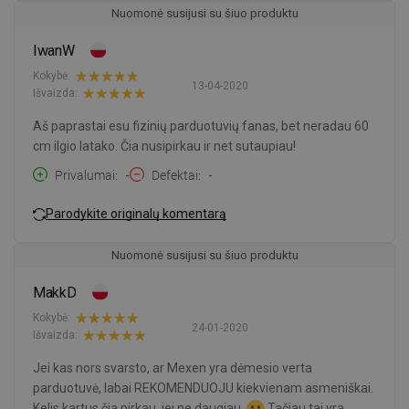
Nuomonė susijusi su šiuo produktu
IwanW
Kokybė:
13-04-2020
Išvaizda:
Aš paprastai esu fizinių parduotuvių fanas, bet neradau 60
cm ilgio latako. Čia nusipirkau ir net sutaupiau!
Privalumai
-
Defektai
-
Parodykite originalų komentarą
Nuomonė susijusi su šiuo produktu
MakkD
Kokybė:
24-01-2020
Išvaizda:
Jei kas nors svarsto, ar Mexen yra dėmesio verta
parduotuvė, labai REKOMENDUOJU kiekvienam asmeniškai.
Kelis kartus čia pirkau, jei ne daugiau.
Tačiau tai yra