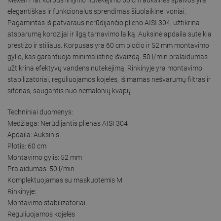
elegantiškas ir funkcionalus sprendimas šiuolaikinei voniai.
Pagamintas iš patvaraus nerūdijančio plieno AISI 304, užtikrina
atsparumą korozijai ir ilgą tarnavimo laiką. Auksinė apdaila suteikia
prestižo ir stiliaus. Korpusas yra 60 cm pločio ir 52 mm montavimo
gylio, kas garantuoja minimalistinę išvaizdą. 50 l/min pralaidumas
užtikrina efektyvų vandens nutekėjimą. Rinkinyje yra montavimo
stabilizatoriai, reguliuojamos kojelės, išimamas nešvarumų filtras ir
sifonas, saugantis nuo nemalonių kvapų.
Techniniai duomenys:
Medžiaga: Nerūdijantis plienas AISI 304
Apdaila: Auksinis
Plotis: 60 cm
Montavimo gylis: 52 mm
Pralaidumas: 50 l/min
Komplektuojamas su maskuotėmis M
Rinkinyje:
Montavimo stabilizatoriai
Reguliuojamos kojelės