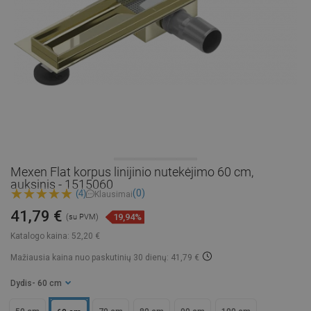
Mexen Flat korpus linijinio nutekėjimo 60 cm,
auksinis - 1515060
(0)
(4)
Klausimai
41,79 €
19,94%
(su PVM)
Katalogo kaina:
52,20 €
Mažiausia kaina nuo paskutinių 30 dienų: 41,79 €
Dydis
- 60 cm