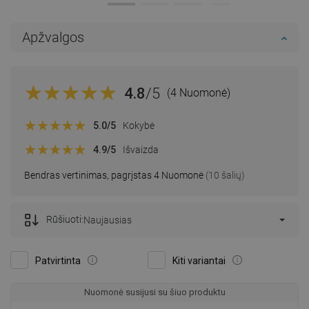
Apžvalgos
4.8
/5
(4 Nuomonė)
5.0
/5
Kokybė
4.9
/5
Išvaizda
Bendras vertinimas, pagrįstas 4 Nuomonė
(10 šalių)
Rūšiuoti:
Naujausias
Patvirtinta
Kiti variantai
Nuomonė susijusi su šiuo produktu