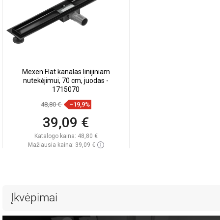
Mexen Flat kanalas linijiniam
nutekėjimui, 70 cm, juodas -
1715070
48,80 €
−19,9%
39,09 €
Katalogo kaina:
48,80 €
Mažiausia kaina: 39,09 €
Prieinamumas:
Yra sandėlyje
Į krepšelį
Palyginti
favorite_border
Mėgstami
Įkvėpimai