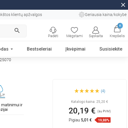
close
kštos klientų apžvalgos
Geriausia kaina/kokybė
0
search
Padėti
Mėgstami
Sąskaita
Krepšelis
odas
Bestseleriai
Įkvėpimai
Susisiekite
1725070
Mexen Flat M08 dangtelis
(4)
linijiniam drenažui 70 cm,
juodas - 1725070
Katalogo kaina:
25,20 €
matinimui ir
20,19 €
zijai
(su PVM)
Pigiau
5,01 €
19,88%