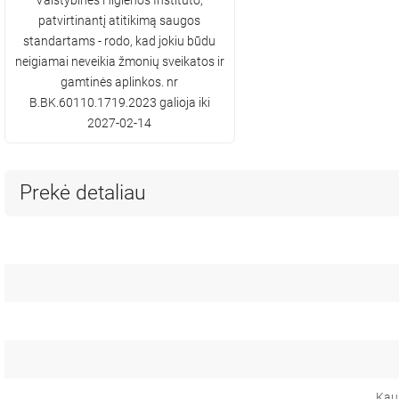
Valstybinės Higienos Instituto,
patvirtinantį atitikimą saugos
standartams - rodo, kad jokiu būdu
neigiamai neveikia žmonių sveikatos ir
gamtinės aplinkos. nr
B.BK.60110.1719.2023 galioja iki
2027-02-14
Prekė detaliau
Kau