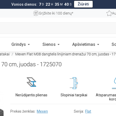
Žiūrėti
7
22
35
39
Vonios dienos:
D
H
M
S
Grįžkite iki 100 dienų*
Au
Grindys
Sienos
Apšvietimas
S
latakai
Mexen Flat M08 dangtelis linijiniam drenažui 70 cm, juodas - 
i 70 cm, juodas - 1725070
Nerūdijantis plienas
Slopiniai tarpikai
Atsparumas 
koro
Prekės ženklas:
Mexen
Serija:
Flat