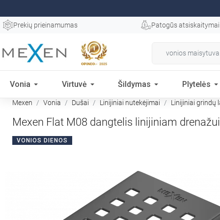
Prekių prieinamumas
Patogūs atsiskaitymai
Vonia
Virtuvė
Šildymas
Plytelės
Mexen
Vonia
Dušai
Linijiniai nutekėjimai
Linijiniai grindų 
Mexen Flat M08 dangtelis linijiniam drenažu
VONIOS DIENOS