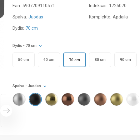
Ean:
5907709110571
Indeksas:
1725070
Spalva:
Juodas
Komplekte:
Apdaila
Dydis:
70 cm
Dydis
- 70 cm
50 cm
60 cm
80 cm
90 cm
70 cm
Spalva
- Juodas