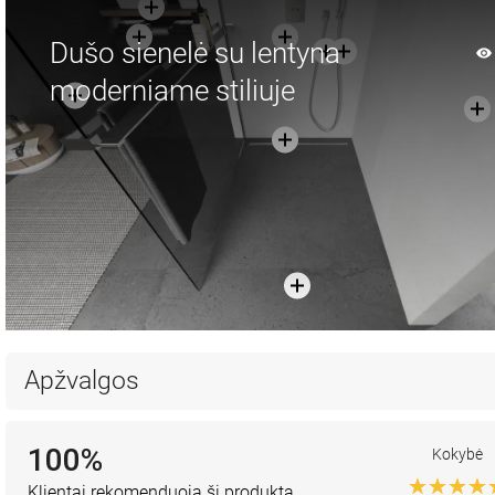
Dušo sienelė su lentyna
moderniame stiliuje
Apžvalgos
100%
Kokybė
Klientai rekomenduoja šį produktą