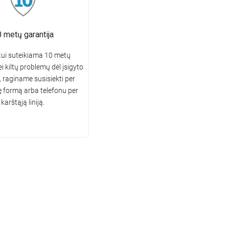
 metų garantija
ui suteikiama 10 metų
ei kiltų problemų dėl įsigyto
 raginame susisiekti per
ę formą arba telefonu per
karštąją liniją.