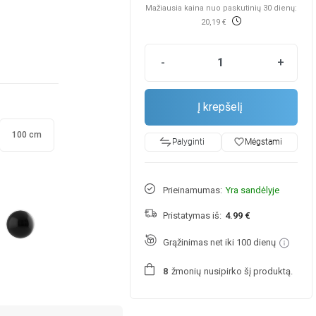
Mažiausia kaina nuo paskutinių 30 dienų:
20,19 €
-
+
Į krepšelį
100 cm
favorite_border
Mėgstami
Palyginti
Prieinamumas:
Yra sandėlyje
Pristatymas iš:
4.99 €
Grąžinimas net iki 100 dienų
žmonių
nusipirko šį produktą.
8