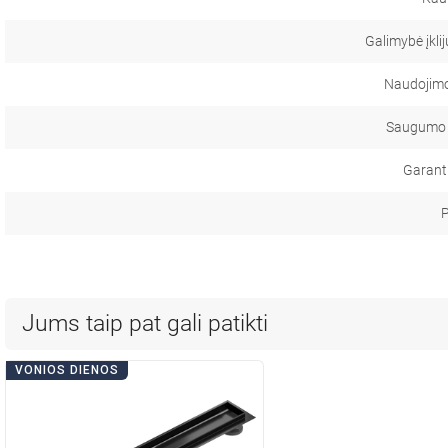
Galimybė įklij
Naudojimo 
Saugumo 
Garanti
P
Jums taip pat gali patikti
VONIOS DIENOS