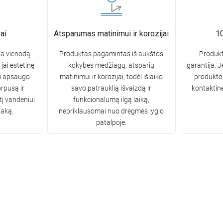
ai
Atsparumas matinimui ir korozijai
10
ina vienodą
Produktas pagamintas iš aukštos
Produkt
 jai estetinę
kokybės medžiagų, atsparių
garantija. J
ai apsaugo
matinimui ir korozijai, todėl išlaiko
produkto,
orpusą ir
savo patrauklią išvaizdą ir
kontaktin
į vandeniui
funkcionalumą ilgą laiką,
taką.
nepriklausomai nuo drėgmės lygio
patalpoje.