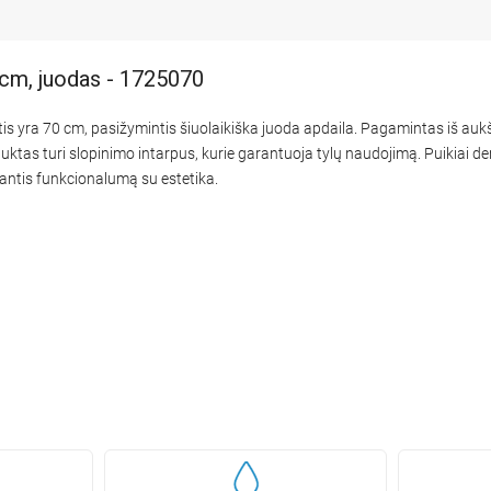
 cm, juodas - 1725070
otis yra 70 cm, pasižymintis šiuolaikiška juoda apdaila. Pagamintas iš au
ktas turi slopinimo intarpus, kurie garantuoja tylų naudojimą. Puikiai deri
iantis funkcionalumą su estetika.