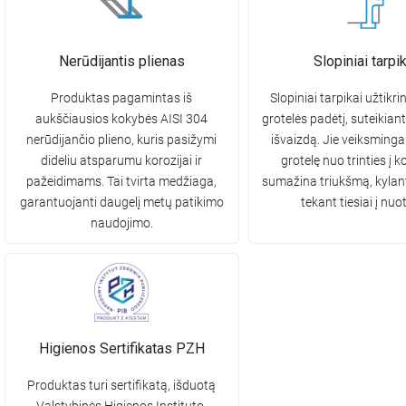
Nerūdijantis plienas
Slopiniai tarpik
Produktas pagamintas iš
Slopiniai tarpikai užtikr
aukščiausios kokybės AISI 304
grotelės padėtį, suteikiant
nerūdijančio plieno, kuris pasižymi
išvaizdą. Jie veiksming
dideliu atsparumu korozijai ir
grotelę nuo trinties į k
pažeidimams. Tai tvirta medžiaga,
sumažina triukšmą, kylant
garantuojanti daugelį metų patikimo
tekant tiesiai į nuo
naudojimo.
Higienos Sertifikatas PZH
Produktas turi sertifikatą, išduotą