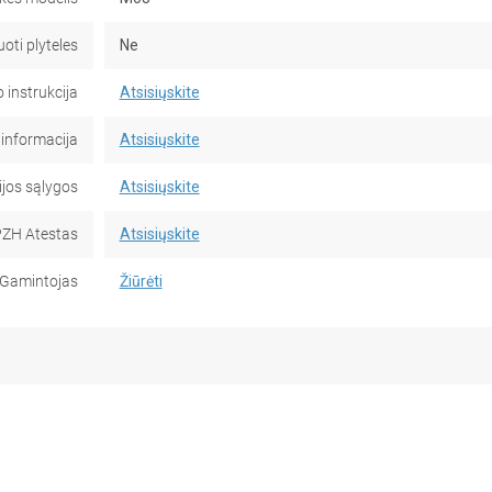
uoti plyteles
Ne
instrukcija
Atsisiųskite
informacija
Atsisiųskite
jos sąlygos
Atsisiųskite
ZH Atestas
Atsisiųskite
Gamintojas
Žiūrėti