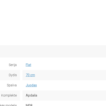
Serija
Flat
Dydis
70 cm
Spalva
Juodas
Komplekte
Apdaila
kės modelis
M08