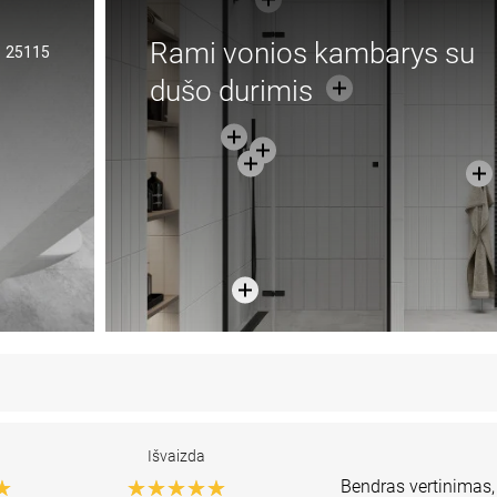
Rami vonios kambarys su
25115
dušo durimis
Išvaizda
Bendras vertinimas