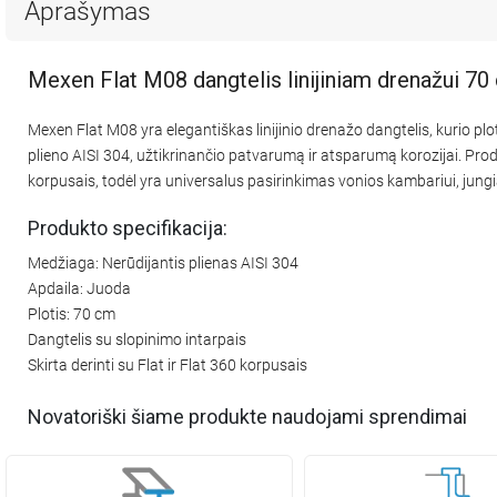
Aprašymas
Mexen Flat M08 dangtelis linijiniam drenažui 70
Mexen Flat M08 yra elegantiškas linijinio drenažo dangtelis, kurio pl
plieno AISI 304, užtikrinančio patvarumą ir atsparumą korozijai. Produ
korpusais, todėl yra universalus pasirinkimas vonios kambariui, jung
Produkto specifikacija:
Medžiaga: Nerūdijantis plienas AISI 304
Apdaila: Juoda
Plotis: 70 cm
Dangtelis su slopinimo intarpais
Skirta derinti su Flat ir Flat 360 korpusais
Novatoriški šiame produkte naudojami sprendimai