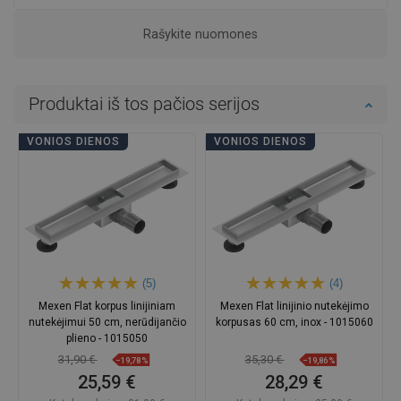
Rašykite nuomones
Produktai iš tos pačios serijos
VONIOS DIENOS
VONIOS DIENOS
(5)
(4)
Mexen Flat korpus linijiniam
Mexen Flat linijinio nutekėjimo
nutekėjimui 50 cm, nerūdijančio
korpusas 60 cm, inox - 1015060
plieno - 1015050
31,90 €
35,30 €
−19,78%
−19,86%
25,59 €
28,29 €