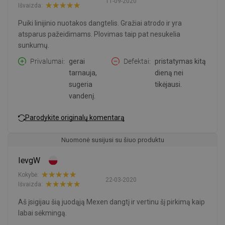
11-09-2020
Išvaizda:
Puiki linijinio nuotakos dangtelis. Gražiai atrodo ir yra
atsparus pažeidimams. Plovimas taip pat nesukelia
sunkumų.
Privalumai
gerai
Defektai
pristatymas kitą
tarnauja,
dieną nei
sugeria
tikėjausi.
vandenį.
Parodykite originalų komentarą
Nuomonė susijusi su šiuo produktu
IevgW
Kokybė:
22-03-2020
Išvaizda:
Aš įsigijau šią juodąją Mexen dangtį ir vertinu šį pirkimą kaip
labai sėkmingą.