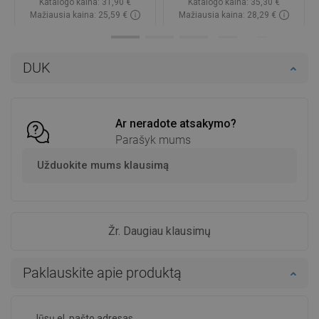
Katalogo kaina:
31,90 €
Katalogo kaina:
35,30 €
Mažiausia kaina: 25,59 €
Mažiausia kaina: 28,29 €
Prieinamumas:
Yra sandėlyje
Prieinamumas:
Yra sandėlyje
Į krepšelį
Į krepšelį
DUK
Palyginti
favorite_border
Mėgstami
Palyginti
favorite_border
Mėgstami
Ar neradote atsakymo?
Parašyk mums
Užduokite mums klausimą
Žr. Daugiau klausimų
Paklauskite apie produktą