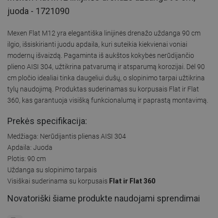
juoda - 1721090
Mexen Flat M12 yra elegantiška linijinės drenažo uždanga 90 cm
ilgio, išsiskirianti juodu apdaila, kuri suteikia kiekvienai voniai
modernų išvaizdą. Pagaminta iš aukštos kokybės nerūdijančio
plieno AISI 304, užtikrina patvarumą ir atsparumą korozijai. Dėl 90
cm pločio idealiai tinka daugeliui dušų, o slopinimo tarpai užtikrina
tylų naudojimą. Produktas suderinamas su korpusais Flat ir Flat
360, kas garantuoja visišką funkcionalumą ir paprastą montavimą.
Prekės specifikacija:
Medžiaga: Nerūdijantis plienas AISI 304
Apdaila: Juoda
Plotis: 90 cm
Uždanga su slopinimo tarpais
Visiškai suderinama su korpusais
Flat ir Flat 360
Novatoriški šiame produkte naudojami sprendimai