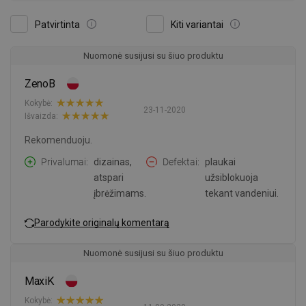
Patvirtinta
Kiti variantai
Nuomonė susijusi su šiuo produktu
ZenoB
Kokybė:
23-11-2020
Išvaizda:
Rekomenduoju.
Privalumai
dizainas,
Defektai
plaukai
atspari
užsiblokuoja
įbrėžimams.
tekant vandeniui.
Parodykite originalų komentarą
Nuomonė susijusi su šiuo produktu
MaxiK
Kokybė: