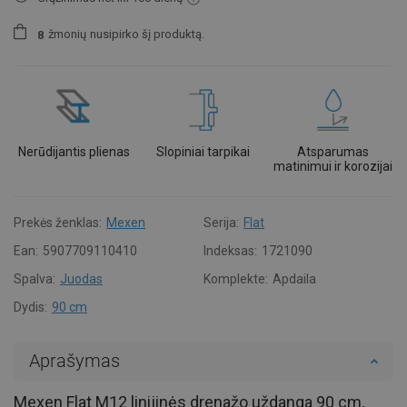
žmonių
nusipirko šį produktą.
8
Nerūdijantis plienas
Slopiniai tarpikai
Atsparumas
matinimui ir korozijai
Prekės ženklas:
Mexen
Serija:
Flat
Ean:
5907709110410
Indeksas:
1721090
Spalva:
Juodas
Komplekte:
Apdaila
Dydis:
90 cm
Aprašymas
Mexen Flat M12 linijinės drenažo uždanga 90 cm,