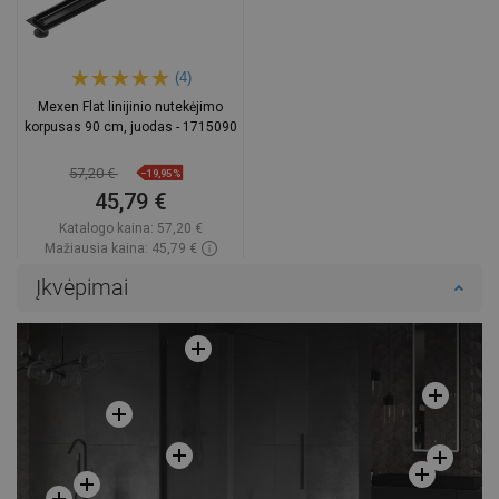
(4)
Mexen Flat linijinio nutekėjimo
korpusas 90 cm, juodas - 1715090
57,20 €
−19,95%
45,79 €
Katalogo kaina:
57,20 €
Mažiausia kaina: 45,79 €
Prieinamumas:
Yra sandėlyje
Įkvėpimai
Į krepšelį
Palyginti
favorite_border
Mėgstami