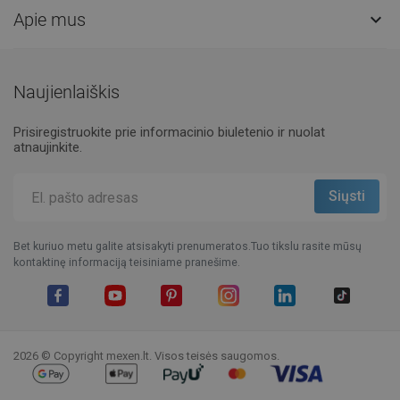
Apie mus

Naujienlaiškis
Prisiregistruokite prie informacinio biuletenio ir nuolat
atnaujinkite.
Bet kuriuo metu galite atsisakyti prenumeratos.Tuo tikslu rasite mūsų
kontaktinę informaciją teisiniame pranešime.
Facebook
YouTube
Pinterest
Instagram
LinkedIn
TikTok
2026 © Copyright mexen.lt. Visos teisės saugomos.