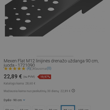
Mexen Flat M12 linijinės drenažo uždanga 90 cm,
juoda - 1721090
(0)
(4)
Klausimai
22,89 €
19,97%
(su PVM)
Katalogo kaina:
28,60 €
Mažiausia kaina nuo paskutinių 30 dienų: 22,89 €
Dydis
- 90 cm