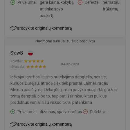
Privalumai
gera kaina, kokybė,
Defektai
nematau
atitinka savo
trūkumų.
paskirtį.
Parodykite originalų komentarą
Nuomonė susijusi su šiuo produktu
SławB
Kokybė:
04-02-2020
Išvaizda:
Ieškojau gražios linijinio nutekėjimo dangtelio, nes tie,
kuriuos žiūrėjau, atrodė šiek tiek prastai. Laimei, radau
Mexen pasiūlymą. Dėka jūsų, man pavyko nusipirkti gražų ir
tvirtą dangtelį, o be to, taip pat išsirinkau kitus puikius
produktus voniai. Esu viskuo tikrai patenkinta.
Privalumai
dizainas, spalva, raštas.
Defektai
-
Parodykite originalų komentarą