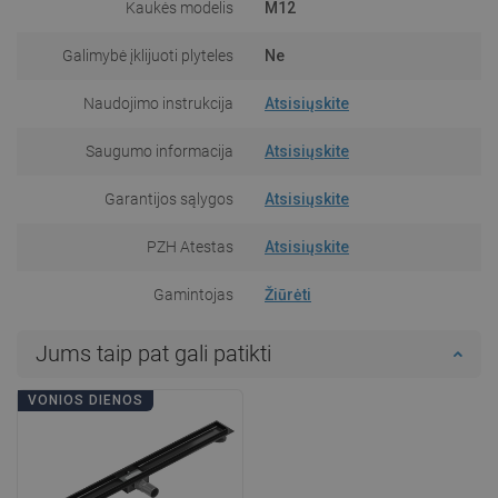
Kaukės modelis
M12
Galimybė įklijuoti plyteles
Ne
Naudojimo instrukcija
Atsisiųskite
Saugumo informacija
Atsisiųskite
Garantijos sąlygos
Atsisiųskite
PZH Atestas
Atsisiųskite
Gamintojas
Žiūrėti
Jums taip pat gali patikti
VONIOS DIENOS