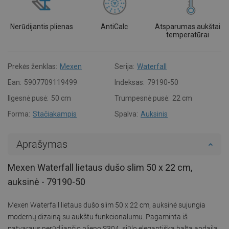
Nerūdijantis plienas
AntiCalc
Atsparumas aukštai
temperatūrai
Prekės ženklas:
Mexen
Serija:
Waterfall
Ean:
5907709119499
Indeksas:
79190-50
Ilgesnė pusė:
50 cm
Trumpesnė pusė:
22 cm
Forma:
Stačiakampis
Spalva:
Auksinis
Aprašymas
Mexen Waterfall lietaus dušo slim 50 x 22 cm,
auksinė - 79190-50
Mexen Waterfall lietaus dušo slim 50 x 22 cm, auksinė sujungia
modernų dizainą su aukštu funkcionalumu. Pagaminta iš
patvaraus nerūdijančio plieno S304, siūlo elegantišką baltą apdailą.