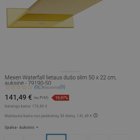
Mexen Waterfall lietaus dušo slim 50 x 22 cm,
auksinė - 79190-50
(0)
(0)
Klausimai
141,49 €
19,97%
(su PVM)
Katalogo kaina:
176,80 €
Mažiausia kaina nuo paskutinių 30 dienų: 141,49 €
Spalva
- Auksinis