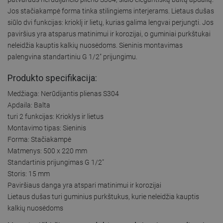
Jos stačiakampė forma tinka stilingiems interjerams. Lietaus dušas
siūlo dvi funkcijas: krioklį ir lietų, kurias galima lengvai perjungti. Jos
paviršius yra atsparus matinimui ir korozijai, o guminiai purkštukai
neleidžia kauptis kalkių nuosėdoms. Sieninis montavimas
palengvina standartiniu G 1/2" prijungimu.
Produkto specifikacija:
Medžiaga: Nerūdijantis plienas S304
Apdaila: Balta
turi 2 funkcijas: Krioklys ir lietus
Montavimo tipas: Sieninis
Forma: Stačiakampė
Matmenys: 500 x 220 mm
Standartinis prijungimas G 1/2"
Storis: 15 mm
Paviršiaus danga yra atspari matinimui ir korozijai
Lietaus dušas turi guminius purkštukus, kurie neleidžia kauptis
kalkių nuosėdoms