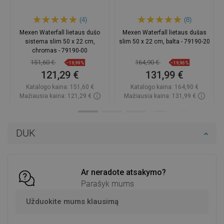
(4)
(8)
Mexen Waterfall lietaus dušo
Mexen Waterfall lietaus dušas
sistema slim 50 x 22 cm,
slim 50 x 22 cm, balta - 79190-20
chromas - 79190-00
151,60 €
164,90 €
−19,99%
−19,96%
121,29 €
131,99 €
Katalogo kaina:
151,60 €
Katalogo kaina:
164,90 €
Mažiausia kaina: 121,29 €
Mažiausia kaina: 131,99 €
Prieinamumas:
2026-11-05
Prieinamumas:
Yra sandėlyje
Į krepšelį
Į krepšelį
DUK
Palyginti
favorite_border
Mėgstami
Palyginti
favorite_border
Mėgstami
Ar neradote atsakymo?
Parašyk mums
Užduokite mums klausimą