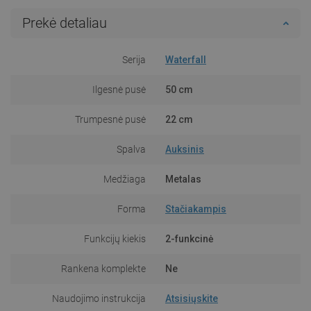
Prekė detaliau
Serija
Waterfall
Ilgesnė pusė
50 cm
Trumpesnė pusė
22 cm
Spalva
Auksinis
Medžiaga
Metalas
Forma
Stačiakampis
Funkcijų kiekis
2-funkcinė
Rankena komplekte
Ne
Naudojimo instrukcija
Atsisiųskite