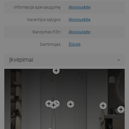
Informacija apie saugumą
Atsisiųskite
Garantijos sąlygos
Atsisiųskite
Bandymas PZH
Atsisiųskite
Gamintojas
Žiūrėti
Įkvėpimai