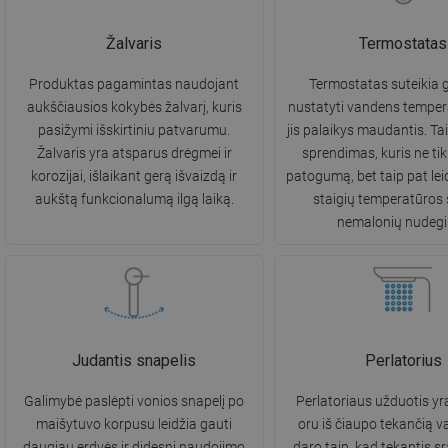
Žalvaris
Termostatas
Produktas pagamintas naudojant
Termostatas suteikia 
aukščiausios kokybės žalvarį, kuris
nustatyti vandens tempera
pasižymi išskirtiniu patvarumu.
jis palaikys maudantis. Ta
Žalvaris yra atsparus drėgmei ir
sprendimas, kuris ne tik
korozijai, išlaikant gerą išvaizdą ir
patogumą, bet taip pat lei
aukštą funkcionalumą ilgą laiką.
staigių temperatūros š
nemalonių nudeg
Judantis snapelis
Perlatorius
Galimybė paslėpti vonios snapelį po
Perlatoriaus užduotis yra
maišytuvo korpusu leidžia gauti
oru iš čiaupo tekančią v
daugiau erdvės ir didesnį naudojimo
daro taip, kad tekantis s