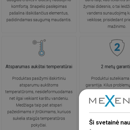
komfortą. Snapelio paslėpimas
žymiai didesnis, o tai leid
pašalina išsikišančius elementus,
vandens sunaudojimą k
padidindamas saugumą maudantis.
veiklose, prisidedant pri
mažinimo.
Atsparumas aukštai temperatūrai
2 metų garanti
Produktas pasižymi išskirtiniu
Produktui suteikiama
atsparumu aukštoms
garantija. Kilus problemų
temperatūroms, nesideformuodamas
produktu, rekomenduojame
net ilgai veikiant karštu vandeniu.
naudojantis kontaktine 
Medžiaga taip pat atspari
telefonu skambinant in
pažeidimams ir įtrūkimams, kuriuos
numeriu.
sukelia staigūs temperatūros
Ši svetainė na
pokyčiai.