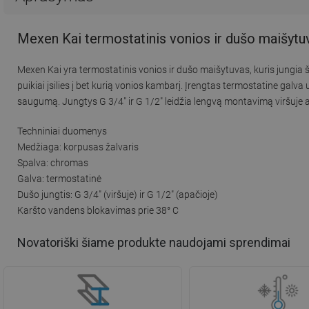
Mexen Kai termostatinis vonios ir dušo maišyt
Mexen Kai yra termostatinis vonios ir dušo maišytuvas, kuris jungia 
puikiai įsilies į bet kurią vonios kambarį. Įrengtas termostatine galv
saugumą. Jungtys G 3/4" ir G 1/2" leidžia lengvą montavimą viršuje
Techniniai duomenys
Medžiaga: korpusas žalvaris
Spalva: chromas
Galva: termostatinė
Dušo jungtis: G 3/4" (viršuje) ir G 1/2" (apačioje)
Karšto vandens blokavimas prie 38° C
Novatoriški šiame produkte naudojami sprendimai