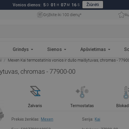
Žiūrėti
5
01
07
15
Vonios dienos:
D
H
M
S
Grįžkite iki 100 dienų*
Au
Grindys
Sienos
Apšvietimas
S
i
Mexen Kai termostatinis vonios ir dušo maišytuvas, chromas - 7790
šytuvas, chromas - 77900-00
Žalvaris
Termostatas
Blokad
Prekės ženklas:
Mexen
Serija:
Kai