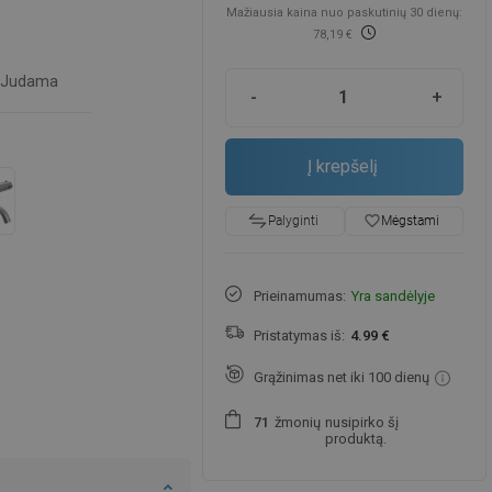
Mažiausia kaina nuo paskutinių 30 dienų:
78,19 €
Judama
-
+
Į krepšelį
favorite_border
Mėgstami
Palyginti
Prieinamumas:
Yra sandėlyje
Pristatymas iš:
4.99 €
Grąžinimas net iki 100 dienų
žmonių
nusipirko šį
7
1
produktą.