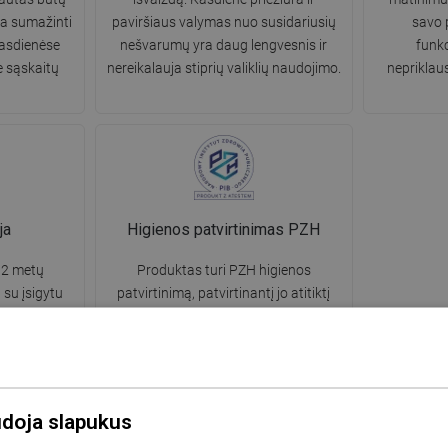
žia sumažinti
paviršiaus valymas nuo susidariusių
savo 
asdienėse
nešvarumų yra daug lengvesnis ir
funkc
e sąskaitų
nereikalauja stiprių valiklių naudojimo.
nepriklau
ja
Higienos patvirtinimas PZH
 2 metų
Produktas turi PZH higienos
 su įsigytu
patvirtinimą, patvirtinantį jo atitiktį
 susisiekti
saugos normoms - nurodo, kad jis
forma arba
jokiu būdu neigiamai neveikia
folinijos
žmogaus sveikatos ir natūralios
aplinkos. nr B.BK.60110.1537.2023
galioja iki 31.01.2027
udoja slapukus