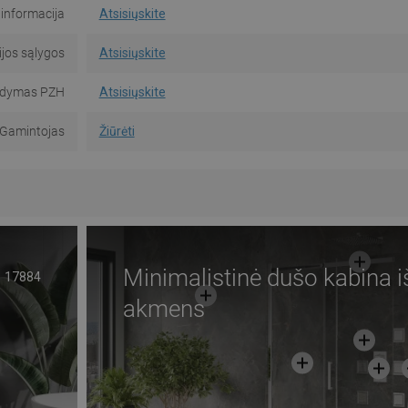
informacija
Atsisiųskite
jos sąlygos
Atsisiųskite
dymas PZH
Atsisiųskite
Gamintojas
Žiūrėti
Minimalistinė dušo kabina i
17884
akmens