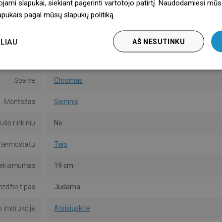
ojami slapukai, siekiant pagerinti vartotojo patirtį. Naudodamiesi mūs
lapukais pagal mūsų slapukų politiką.
Dowiedz się więcej
LIAU
AŠ NESUTINKU
Serija
Kai
Spalva
Chromas
Montažas
Sieninis
ušo rinkiniu
Ne
 termostatu
Taip
iekiamumas
19 cm
mzdžio tipas
Judama
instrukcija
Atsisiųskite