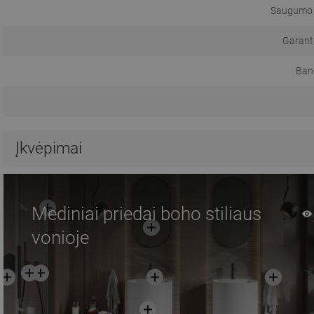
Saugumo 
Garanti
Ban
Įkvėpimai
Mediniai priedai boho stiliaus
vonioje