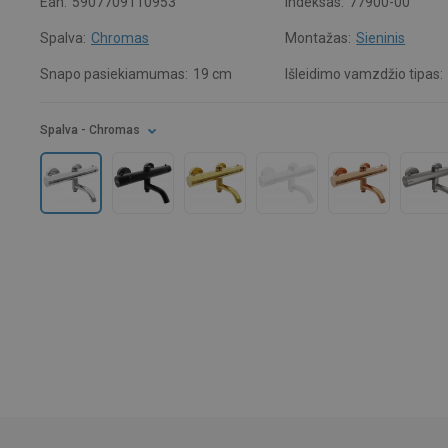
Ean:
5907709110953
Indeksas:
77900-00
Spalva:
Chromas
Montažas:
Sieninis
Snapo pasiekiamumas:
19 cm
Išleidimo vamzdžio tipas:
Spalva
- Chromas