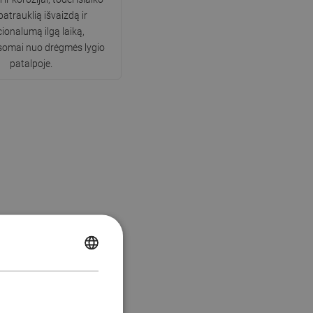
patrauklią išvaizdą ir
ionalumą ilgą laiką,
somai nuo drėgmės lygio
patalpoje.
POLISH
CZECH
GERMAN