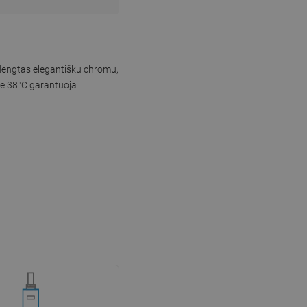
adengtas elegantišku chromu,
rie 38°C garantuoja