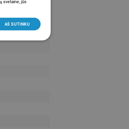
ų svetaine, jūs
ENGLISH
SLOVAK
AŠ SUTINKU
LITHUANIAN
ROMANIAN
HUNGARIAN
FRENCH
ITALIAN
SPANISH
UKRAINIAN
BULGARIAN
ESTONIAN
DUTCH
LATVIAN