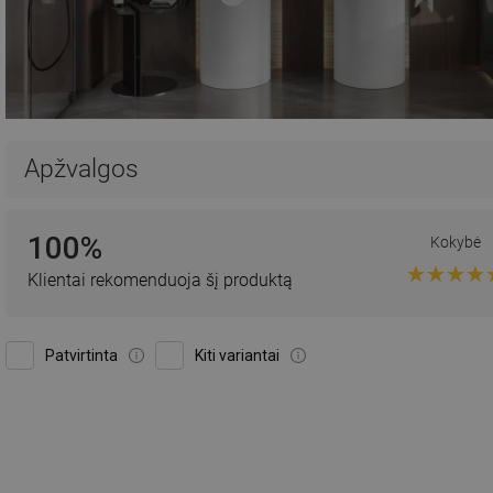
Apžvalgos
100%
Kokybė
Klientai rekomenduoja šį produktą
Patvirtinta
Kiti variantai
Nu
Kokybė:
Išvaizda:
29-08-2021