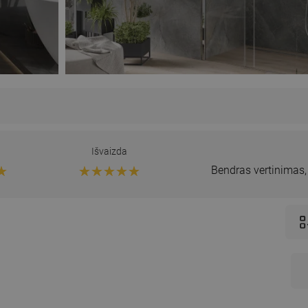
Išvaizda
Bendras vertinimas
omonė susijusi su šiuo produktu
IanaM