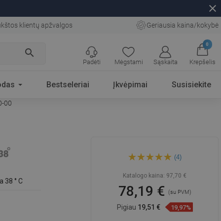
close
kštos klientų apžvalgos
Geriausia kaina/kokybė
0
search
Padėti
Mėgstami
Sąskaita
Krepšelis
odas
Bestseleriai
Įkvėpimai
Susisiekite
0-00
Mexen Kai termostatinis
(4)
vonios ir dušo maišytuvas,
chromas - 77900-00
Katalogo kaina:
97,70 €
a 38 ° C
78,19 €
(su PVM)
Pigiau
19,51 €
19,97%