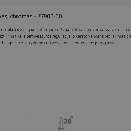
uvas, chromas - 77900-00
šiuolaikinį dizainą su patikimumu. Pagamintas iš patvaraus žalvario ir p
a užtikrina tikslią temperatūros reguliaciją, o karšto vandens blokavimas p
 arba apačioje, siūlydamos universalumą ir naudojimo patogumą.