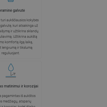
eraminė galvutė
turi aukščiausios kokybės
galvutę, kuri atsakinga už
šymą ir užtikrina sklandų
uliavimą. Užtikrina aukštą
mo komfortą ilgą laiką,
nt lengvumą ir tikslumą
reguliuojant.
 matinimui ir korozijai
s pagamintas iš aukštos
s medžiagų, atsparių
ir korozijai, todėl išlaiko