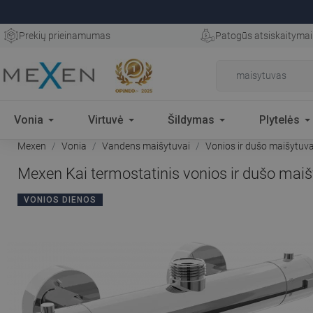
Prekių prieinamumas
Patogūs atsiskaitymai
Vonia
Virtuvė
Šildymas
Plytelės
Mexen
Vonia
Vandens maišytuvai
Vonios ir dušo maišytuva
Mexen Kai termostatinis vonios ir dušo mai
VONIOS DIENOS