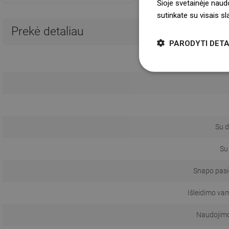
Šioje svetainėje naud
sutinkate su visais s
Prekė detaliau
PARODYTI DETA
Su d
Su
Snapo pas
Išleidimo va
Naudojimo 