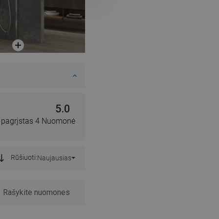
5.0
, pagrįstas 4 Nuomonė
Rūšiuoti:
Naujausias