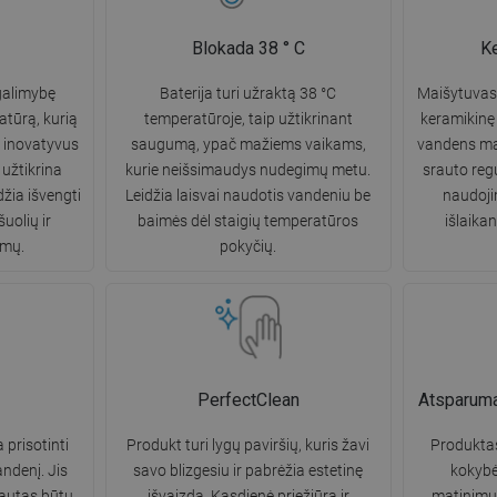
Blokada 38 ° C
K
galimybę
Baterija turi užraktą 38 °C
Maišytuvas 
tūrą, kurią
temperatūroje, taip užtikrinant
keramikinę 
i inovatyvus
saugumą, ypač mažiems vaikams,
vandens mai
 užtikrina
kurie neišsimaudys nudegimų metu.
srauto reg
džia išvengti
Leidžia laisvai naudotis vandeniu be
naudoji
uolių ir
baimės dėl staigių temperatūros
išlaika
imų.
pokyčių.
PerfectClean
Atsparumas
 prisotinti
Produkt turi lygų paviršių, kuris žavi
Produkta
andenį. Jis
savo blizgesiu ir pabrėžia estetinę
kokybė
rautas būtų
išvaizdą. Kasdienė priežiūra ir
matinimui 