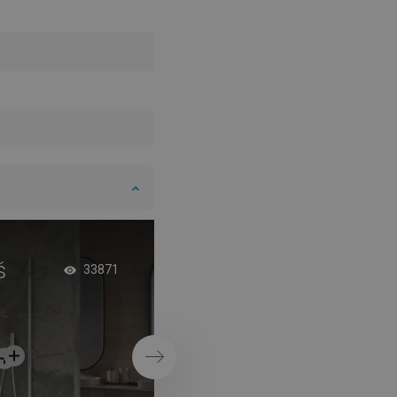
DANISH
SWEDISH
FINNISH
PORTUGUESE
CROATIAN
GREEK
SLOVENIAN
š
Vonia industrialini
33871
klimate
Tęsti