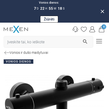
Vonios dienos:
7
22
55
17
D
H
M
S
close
Žiūrėti
0
search
Vonios ir dušo maišytuvai
VONIOS DIENOS