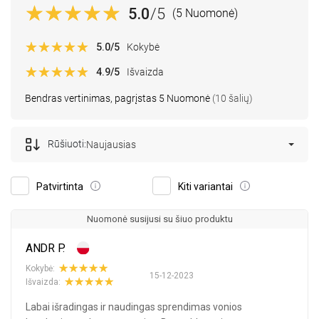
5.0
/5
(5 Nuomonė)
5.0
/5
Kokybė
4.9
/5
Išvaizda
Bendras vertinimas, pagrįstas 5 Nuomonė
(10 šalių)
Rūšiuoti:
Naujausias
Patvirtinta
Kiti variantai
Nuomonė susijusi su šiuo produktu
ANDR P.
Kokybė:
15-12-2023
Išvaizda:
Labai išradingas ir naudingas sprendimas vonios