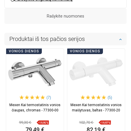
Rašykite nuomones
Produktai iš tos pačios serijos
VONIOS DIENOS
VONIOS DIENOS
(7)
(5)
Mexen Kai termostatinis vonios
Mexen Kai termostatinis vonios
čiaupas, chromas - 77300-00
maišytuvas, baltas - 77300-20
99,30 €
102,70 €
−19,95%
−19,97%
79,49 €
82,19 €