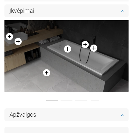
Įkvėpimai
Apžvalgos