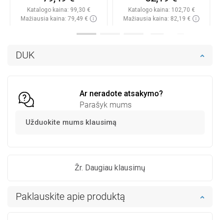
Katalogo kaina:
99,30 €
Katalogo kaina:
102,70 €
Mažiausia kaina: 79,49 €
Mažiausia kaina: 82,19 €
Prieinamumas:
Yra sandėlyje
Prieinamumas:
Yra sandėlyje
Į krepšelį
Į krepšelį
DUK
Palyginti
favorite_border
Mėgstami
Palyginti
favorite_border
Mėgstami
Ar neradote atsakymo?
Parašyk mums
Užduokite mums klausimą
Žr. Daugiau klausimų
Paklauskite apie produktą