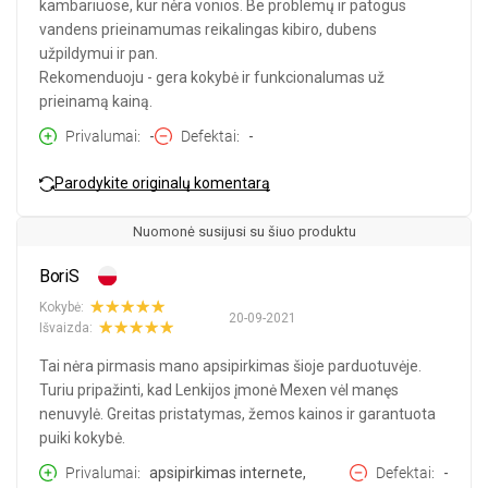
kambariuose, kur nėra vonios. Be problemų ir patogus
vandens prieinamumas reikalingas kibiro, dubens
užpildymui ir pan.
Rekomenduoju - gera kokybė ir funkcionalumas už
prieinamą kainą.
Privalumai
-
Defektai
-
Parodykite originalų komentarą
Nuomonė susijusi su šiuo produktu
BoriS
Kokybė:
20-09-2021
Išvaizda:
Tai nėra pirmasis mano apsipirkimas šioje parduotuvėje.
Turiu pripažinti, kad Lenkijos įmonė Mexen vėl manęs
nenuvylė. Greitas pristatymas, žemos kainos ir garantuota
puiki kokybė.
Privalumai
apsipirkimas internete,
Defektai
-