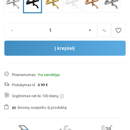
favorite_border
-
+
Į krepšelį
Prieinamumas:
Yra sandėlyje
Pristatymas iš:
4.99 €
Grąžinimas net iki 100 dienų
žmonių
nusipirko šį produktą.
8
0