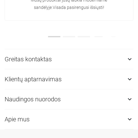
Mūsų produktai jūsų laukia moderniame
sandėlyje.Visada pasirengusi išsiųsti!
Greitas kontaktas

Klientų aptarnavimas

Naudingos nuorodos

Apie mus
