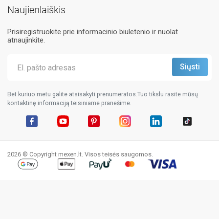
Naujienlaiškis
Prisiregistruokite prie informacinio biuletenio ir nuolat
atnaujinkite.
Bet kuriuo metu galite atsisakyti prenumeratos.Tuo tikslu rasite mūsų
kontaktinę informaciją teisiniame pranešime.
Facebook
YouTube
Pinterest
Instagram
LinkedIn
TikTok
2026 © Copyright mexen.lt. Visos teisės saugomos.