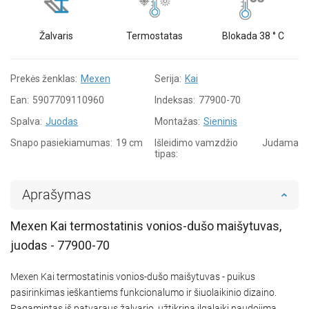
Žalvaris
Termostatas
Blokada 38 ° C
Prekės ženklas:
Mexen
Serija:
Kai
Ean:
5907709110960
Indeksas:
77900-70
Spalva:
Juodas
Montažas:
Sieninis
Snapo pasiekiamumas:
19 cm
Išleidimo vamzdžio
Judama
tipas:
Aprašymas
Mexen Kai termostatinis vonios-dušo maišytuvas,
juodas - 77900-70
Mexen Kai termostatinis vonios-dušo maišytuvas - puikus
pasirinkimas ieškantiems funkcionalumo ir šiuolaikinio dizaino.
Pagamintas iš patvaraus žalvario, užtikrina ilgalaikį naudojimą.