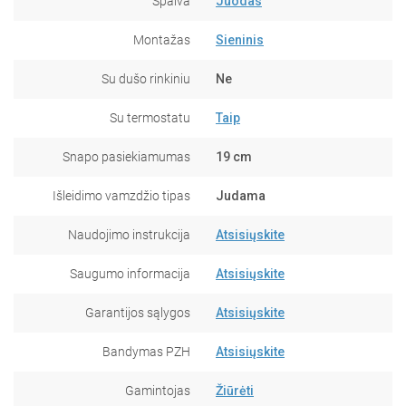
Spalva
Juodas
Montažas
Sieninis
Su dušo rinkiniu
Ne
Su termostatu
Taip
Snapo pasiekiamumas
19 cm
Išleidimo vamzdžio tipas
Judama
Naudojimo instrukcija
Atsisiųskite
Saugumo informacija
Atsisiųskite
Garantijos sąlygos
Atsisiųskite
Bandymas PZH
Atsisiųskite
Gamintojas
Žiūrėti