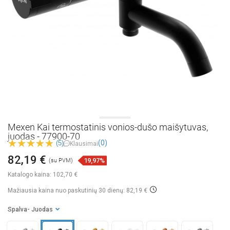
Mexen Kai termostatinis vonios-dušo maišytuvas,
juodas - 77900-70
(0)
(5)
Klausimai
82,19 €
19,97%
(su PVM)
Katalogo kaina:
102,70 €
Mažiausia kaina nuo paskutinių 30 dienų: 82,19 €
Spalva
- Juodas