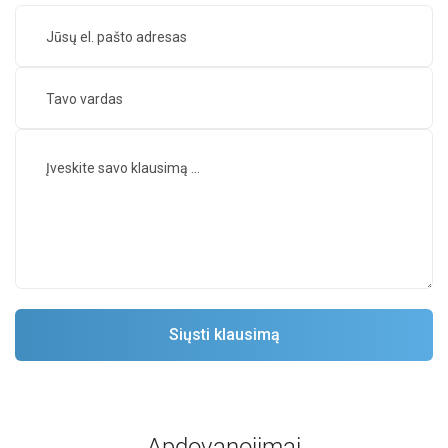
Apdovanojimai