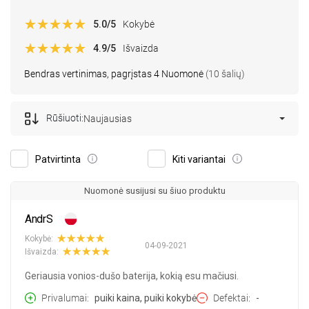
5.0
/5
Kokybė
4.9
/5
Išvaizda
Bendras vertinimas, pagrįstas 4 Nuomonė
(10 šalių)
Rūšiuoti:
Naujausias
Patvirtinta
Kiti variantai
Nuomonė susijusi su šiuo produktu
AndrS
Kokybė:
04-09-2021
Išvaizda:
Geriausia vonios-dušo baterija, kokią esu mačiusi.
Privalumai
puiki kaina, puiki kokybė
Defektai
-