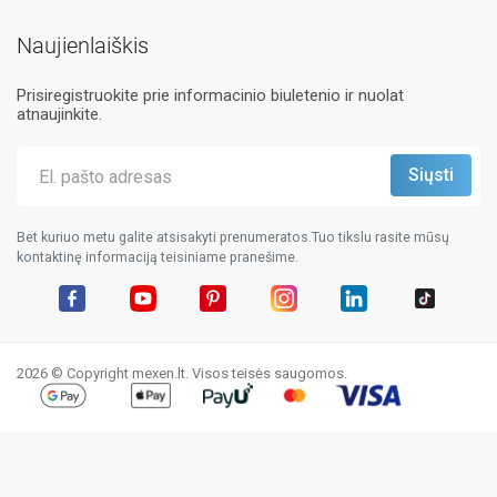
Naujienlaiškis
Prisiregistruokite prie informacinio biuletenio ir nuolat
atnaujinkite.
Bet kuriuo metu galite atsisakyti prenumeratos.Tuo tikslu rasite mūsų
kontaktinę informaciją teisiniame pranešime.
Facebook
YouTube
Pinterest
Instagram
LinkedIn
TikTok
2026 © Copyright mexen.lt. Visos teisės saugomos.