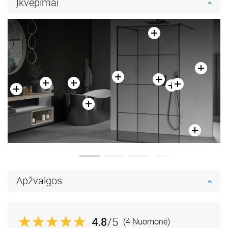
Įkvėpimai
Palyginti
favorite_border
Mėgstami
Palyginti
favorite_border
Mėgstami
Apžvalgos
4.8
/5
(4 Nuomonė)