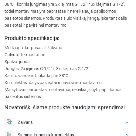
38°C. Išorinis jungimas yra 2x įėjimas G 1/2" ir 3x išėjimas G 1/2",
todėl montavimas yra paprastas ir nereikalauja papildomos
paslėptos sistemos. Produktas siūlo visišką įrangą, įskaitant dalis
paslėptai ir paviršinei montavimo.
Produkto specifikacija:
Medžiaga: korpusas iš žalvario
Galvutė: termostatinė
Spalva: juoda
Jungtis: 2x įėjimas G 1/2" ir 3x išėjimas G 1/2"
Karšto vandens blokada prie 38°C
Komplektas: dalys paslėptai ir paviršinei montavimo
Maišytuvas paruoštas montavimui, nereikia įsigyti papildomos
paslėptos sistemos
Novatoriški šiame produkte naudojami sprendimai
Žalvaris
Sieninis įrenginių komplektas