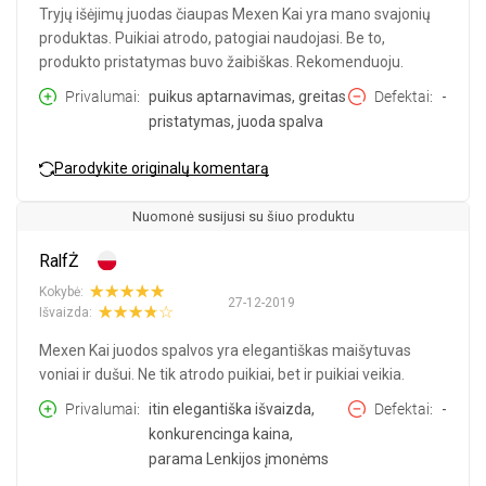
Tryjų išėjimų juodas čiaupas Mexen Kai yra mano svajonių
produktas. Puikiai atrodo, patogiai naudojasi. Be to,
produkto pristatymas buvo žaibiškas. Rekomenduoju.
Privalumai
puikus aptarnavimas, greitas
Defektai
-
pristatymas, juoda spalva
Parodykite originalų komentarą
Nuomonė susijusi su šiuo produktu
RalfŻ
Kokybė:
27-12-2019
Išvaizda:
Mexen Kai juodos spalvos yra elegantiškas maišytuvas
voniai ir dušui. Ne tik atrodo puikiai, bet ir puikiai veikia.
Privalumai
itin elegantiška išvaizda,
Defektai
-
konkurencinga kaina,
parama Lenkijos įmonėms