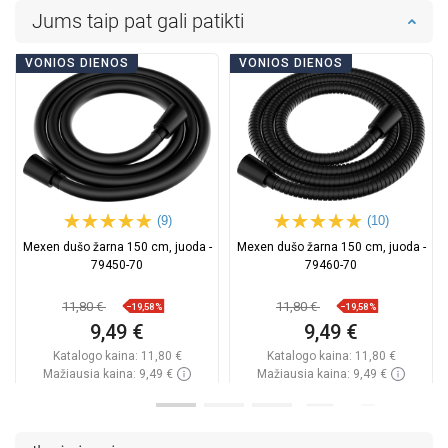
Jums taip pat gali patikti
VONIOS DIENOS
VONIOS DIENOS
(9)
(10)
Mexen dušo žarna 150 cm, juoda -
Mexen dušo žarna 150 cm, juoda -
79450-70
79460-70
11,80 €
11,80 €
−19,58%
−19,58%
9,49 €
9,49 €
Katalogo kaina:
11,80 €
Katalogo kaina:
11,80 €
Mažiausia kaina: 9,49 €
Mažiausia kaina: 9,49 €
Prieinamumas:
Yra sandėlyje
Prieinamumas:
Yra sandėlyje
Į krepšelį
Į krepšelį