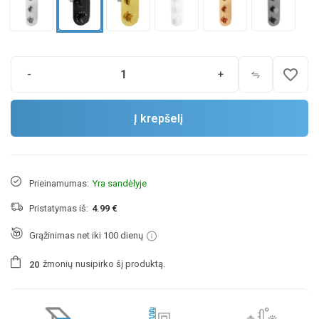
favorite_border
-
+
Į krepšelį
Prieinamumas:
Yra sandėlyje
Pristatymas iš:
4.99 €
Grąžinimas net iki 100 dienų
žmonių
nusipirko šį produktą.
2
0