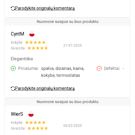
Parodykite originalų komentarą
Nuomonė susijusi su šiuo produktu
CyntM
Kokybė:
21-07-2020
Išvaizda:
Elegantiška
Privalumai
spalva, dizainas, kaina,
Defektai
-
kokybė, termostatas
Parodykite originalų komentarą
Nuomonė susijusi su šiuo produktu
WierS
Kokybė:
06-02-2020
Išvaizda: