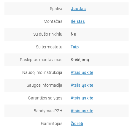
Spalva
Juodas
Montažas
Įleistas
Su dušo rinkiniu
Ne
Su termostatu
Taip
Paslėptas montavimas
3-išėjimų
Naudojimo instrukcija
Atsisiųskite
Saugos informacija
Atsisiųskite
Garantijos sąlygos
Atsisiųskite
Bandymas PZH
Atsisiųskite
Gamintojas
Žiūrėti