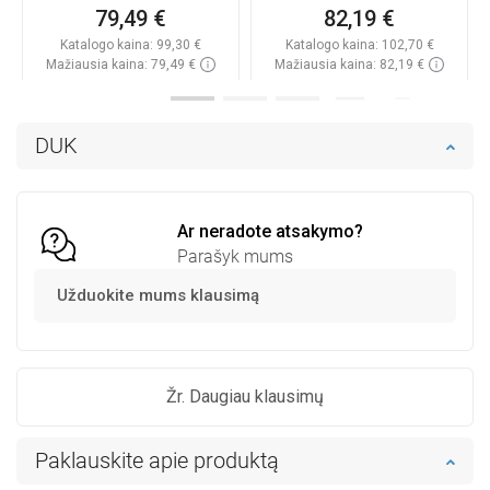
79,49 €
82,19 €
Katalogo kaina:
99,30 €
Katalogo kaina:
102,70 €
Mažiausia kaina: 79,49 €
Mažiausia kaina: 82,19 €
Prieinamumas:
Yra sandėlyje
Prieinamumas:
Yra sandėlyje
Į krepšelį
Į krepšelį
DUK
Palyginti
favorite_border
Mėgstami
Palyginti
favorite_border
Mėgstami
Ar neradote atsakymo?
Parašyk mums
Užduokite mums klausimą
Žr. Daugiau klausimų
Paklauskite apie produktą