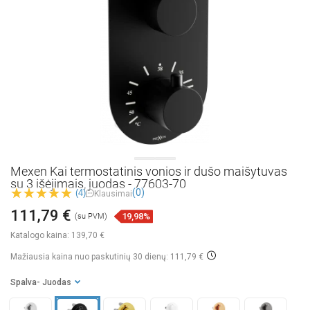
Mexen Kai termostatinis vonios ir dušo maišytuvas
su 3 išėjimais, juodas - 77603-70
(0)
(4)
Klausimai
111,79 €
19,98%
(su PVM)
Katalogo kaina:
139,70 €
Mažiausia kaina nuo paskutinių 30 dienų: 111,79 €
Spalva
- Juodas