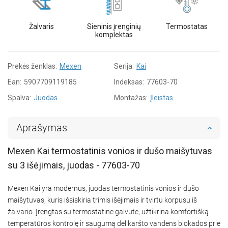
Žalvaris
Sieninis įrenginių
Termostatas
komplektas
Prekės ženklas:
Mexen
Serija:
Kai
Ean:
5907709119185
Indeksas:
77603-70
Spalva:
Juodas
Montažas:
Įleistas
Aprašymas
Mexen Kai termostatinis vonios ir dušo maišytuvas
su 3 išėjimais, juodas - 77603-70
Mexen Kai yra modernus, juodas termostatinis vonios ir dušo
maišytuvas, kuris išsiskiria trimis išėjimais ir tvirtu korpusu iš
žalvario. Įrengtas su termostatine galvute, užtikrina komfortišką
temperatūros kontrolę ir saugumą dėl karšto vandens blokados prie