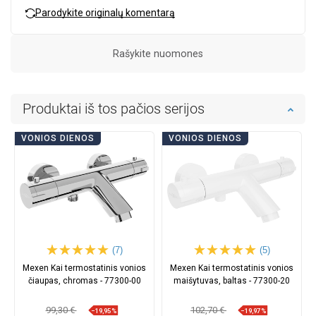
Parodykite originalų komentarą
Rašykite nuomones
Produktai iš tos pačios serijos
VONIOS DIENOS
VONIOS DIENOS
(7)
(5)
Mexen Kai termostatinis vonios
Mexen Kai termostatinis vonios
čiaupas, chromas - 77300-00
maišytuvas, baltas - 77300-20
99,30 €
102,70 €
−19,95%
−19,97%