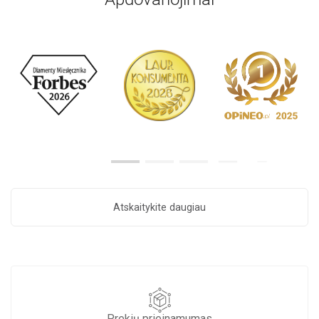
Atskaitykite daugiau
Prekių prieinamumas