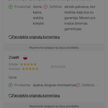
Privalumai
žema
Defektai
atrodo patvarus, bet
kaina,
nežinia, kaip bus su
aukšta
garantija. Mexen yra
kokybė
mažai žinomas
gamintojas.
Parodykite originalų komentarą
Nuomonė susijusi su šiuo produktu
ZviaW
Kokybė:
25-03-2020
Išvaizda:
Gerai
Privalumai
spalva, lengvas montavimas
Defektai
-
Parodykite originalų komentarą
Nuomonė susijusi su šiuo produktu