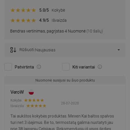
5.0
/5
Kokybė
4.9
/5
Išvaizda
Bendras vertinimas, pagrįstas 4 Nuomonė
(10 šalių)
Rūšiuoti:
Naujausias
Patvirtinta
Kiti variantai
Nuomonė susijusi su šiuo produktu
VeroW
Kokybė:
28-07-2020
Išvaizda:
Tai aukštos kokybės produktas. Mexen Kai baltos spalvos
turi net 3 išėjimus. Be to, termostatą galima nustatyti jau
prie 38 laipsnių Celsijaus. Rekomenduoju iš visos širdies.