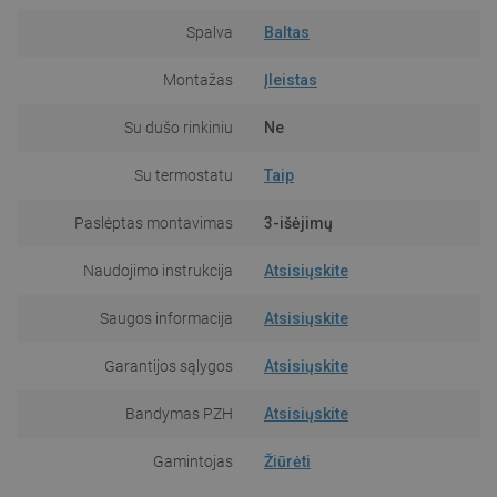
Spalva
Baltas
Montažas
Įleistas
Su dušo rinkiniu
Ne
Su termostatu
Taip
Paslėptas montavimas
3-išėjimų
Naudojimo instrukcija
Atsisiųskite
Saugos informacija
Atsisiųskite
Garantijos sąlygos
Atsisiųskite
Bandymas PZH
Atsisiųskite
Gamintojas
Žiūrėti