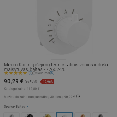
Mexen Kai trijų išėjimų termostatinis vonios ir dušo
maišytuvas, baltas - 77602-20
(0)
(4)
Klausimai
90,29 €
19,96%
(su PVM)
Katalogo kaina:
112,80 €
Mažiausia kaina nuo paskutinių 30 dienų: 90,29 €
Spalva
- Baltas