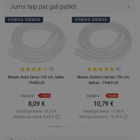
Jums taip pat gali patikti
VONIOS DIENOS
VONIOS DIENOS
(6)
(6)
Mexen dušo žarna 150 cm, balta -
Mexen dušinis žarnas 150 cm,
79450-20
baltas - 79460-20
10,10 €
13,40 €
−19,9%
−19,48%
8,09 €
10,79 €
Katalogo kaina:
10,10 €
Katalogo kaina:
13,40 €
Mažiausia kaina: 8,09 €
Mažiausia kaina: 10,79 €
Prieinamumas:
Yra sandėlyje
Prieinamumas:
Yra sandėlyje
Į krepšelį
Į krepšelį