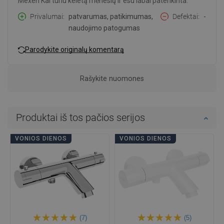
Mexen Kai turiu keletą mėnesių ir esu labai patenkinta.
Privalumai
patvarumas, patikimumas,
Defektai
-
naudojimo patogumas
Parodykite originalų komentarą
Rašykite nuomones
Produktai iš tos pačios serijos
VONIOS DIENOS
VONIOS DIENOS
(7)
(5)