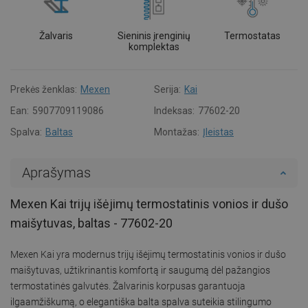
Žalvaris
Sieninis įrenginių
Termostatas
komplektas
Prekės ženklas:
Mexen
Serija:
Kai
Ean:
5907709119086
Indeksas:
77602-20
Spalva:
Baltas
Montažas:
Įleistas
Aprašymas
Mexen Kai trijų išėjimų termostatinis vonios ir dušo
maišytuvas, baltas - 77602-20
Mexen Kai yra modernus trijų išėjimų termostatinis vonios ir dušo
maišytuvas, užtikrinantis komfortą ir saugumą dėl pažangios
termostatinės galvutės. Žalvarinis korpusas garantuoja
ilgaamžiškumą, o elegantiška balta spalva suteikia stilingumo