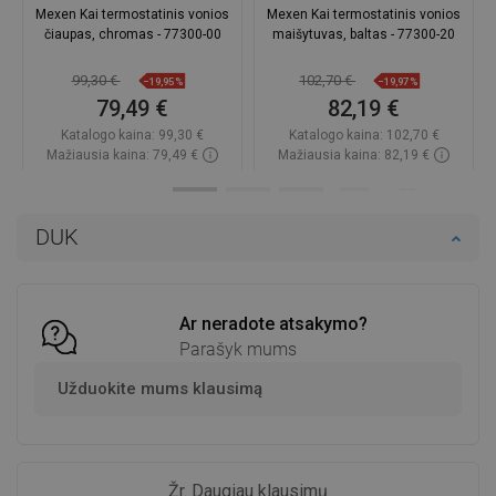
Mexen Kai termostatinis vonios
Mexen Kai termostatinis vonios
čiaupas, chromas - 77300-00
maišytuvas, baltas - 77300-20
99,30 €
102,70 €
−19,95%
−19,97%
79,49 €
82,19 €
Katalogo kaina:
99,30 €
Katalogo kaina:
102,70 €
Mažiausia kaina: 79,49 €
Mažiausia kaina: 82,19 €
Prieinamumas:
Yra sandėlyje
Prieinamumas:
Yra sandėlyje
Į krepšelį
Į krepšelį
DUK
Palyginti
favorite_border
Mėgstami
Palyginti
favorite_border
Mėgstami
Ar neradote atsakymo?
Parašyk mums
Užduokite mums klausimą
Žr. Daugiau klausimų