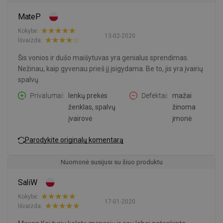
MateP
Kokybė:
13-02-2020
Išvaizda:
Šis vonios ir dušo maišytuvas yra genialus sprendimas.
Nežinau, kaip gyvenau prieš jį įsigydama. Be to, jis yra įvairių
spalvų.
Privalumai
lenkų prekės
Defektai
mažai
ženklas, spalvų
žinoma
įvairovė
įmonė
Parodykite originalų komentarą
Nuomonė susijusi su šiuo produktu
SaliW
Kokybė:
17-01-2020
Išvaizda: