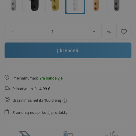
favorite_border
-
+
Į krepšelį
Prieinamumas:
Yra sandėlyje
Pristatymas iš:
4.99 €
Grąžinimas net iki 100 dienų
žmonių
nusipirko šį produktą.
5