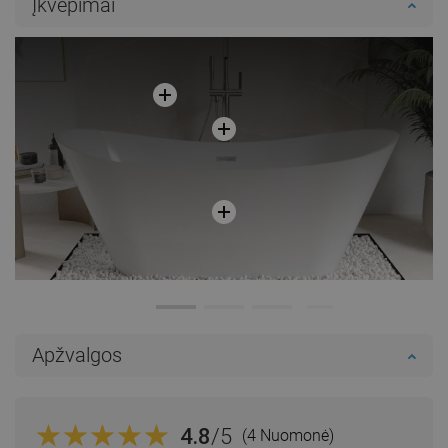
Įkvėpimai
Palyginti
favorite_border
Mėgstami
Palyginti
favorite_border
Mėgstami
Apžvalgos
4.8
/5
(4 Nuomonė)