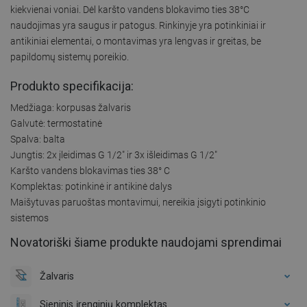
kiekvienai voniai. Dėl karšto vandens blokavimo ties 38°C
naudojimas yra saugus ir patogus. Rinkinyje yra potinkiniai ir
antikiniai elementai, o montavimas yra lengvas ir greitas, be
papildomų sistemų poreikio.
Produkto specifikacija:
Medžiaga: korpusas žalvaris
Galvutė: termostatinė
Spalva: balta
Jungtis: 2x įleidimas G 1/2" ir 3x išleidimas G 1/2"
Karšto vandens blokavimas ties 38° C
Komplektas: potinkinė ir antikinė dalys
Maišytuvas paruoštas montavimui, nereikia įsigyti potinkinio
sistemos
Novatoriški šiame produkte naudojami sprendimai
Žalvaris
Sieninis įrenginių komplektas