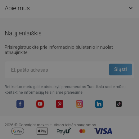
Apie mus

Naujienlaiškis
Prisiregistruokite prie informacinio biuletenio ir nuolat
atnaujinkite.
Bet kuriuo metu galite atsisakyti prenumeratos.Tuo tikslu rasite mūsų
kontaktinę informaciją teisiniame pranešime.
Facebook
YouTube
Pinterest
Instagram
LinkedIn
TikTok
2026 © Copyright mexen.lt. Visos teisės saugomos.