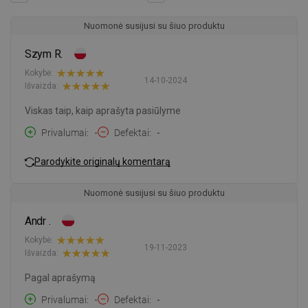
Nuomonė susijusi su šiuo produktu
Szym R.
Kokybė:
14-10-2024
Išvaizda:
Viskas taip, kaip aprašyta pasiūlyme
Privalumai
-
Defektai
-
Parodykite originalų komentarą
Nuomonė susijusi su šiuo produktu
Andr .
Kokybė:
19-11-2023
Išvaizda:
Pagal aprašymą
Privalumai
-
Defektai
-