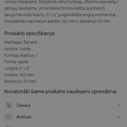
vonios interjerams. Siūlydama vieną funkciją, užtikrina paprastą ir
patogų naudojimą. Universalios formos leidžia ją pritaikyti
daugumai dušo kabinų. G 1/2" jungtis leidžia lengvą montavimą.
Kompaktiški matmenys: aukštis 182 mm ir skersmuo 25 mm.
Produkto specifikacija:
Medžiaga: Žalvaris
Apdaila: Juoda
Funkcijų skaičius: 1
Forma: Apvali
Jungtis: G 1/2"
Aukštis: 182 mm
Skersmuo: 25 mm
Novatoriški šiame produkte naudojami sprendimai
Žalvaris
AntiCalc