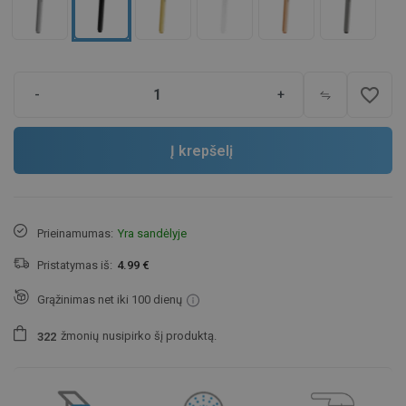
favorite_border
-
+
Į krepšelį
Prieinamumas:
Yra sandėlyje
Pristatymas iš:
4.99 €
Grąžinimas net iki 100 dienų
žmonių
nusipirko šį produktą.
3
2
2