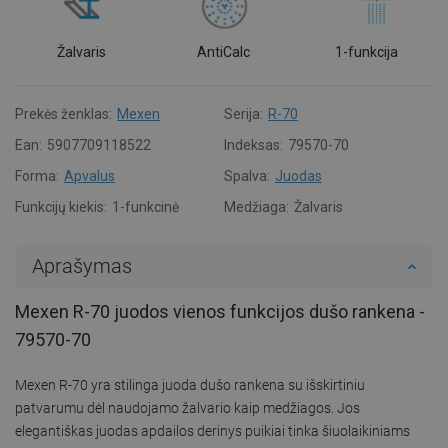
Žalvaris
AntiCalc
1-funkcija
Prekės ženklas:
Mexen
Serija:
R-70
Ean:
5907709118522
Indeksas:
79570-70
Forma:
Apvalus
Spalva:
Juodas
Funkcijų kiekis:
1-funkcinė
Medžiaga:
Žalvaris
Aprašymas
Mexen R-70 juodos vienos funkcijos dušo rankena -
79570-70
Mexen R-70 yra stilinga juoda dušo rankena su išskirtiniu
patvarumu dėl naudojamo žalvario kaip medžiagos. Jos
elegantiškas juodas apdailos derinys puikiai tinka šiuolaikiniams