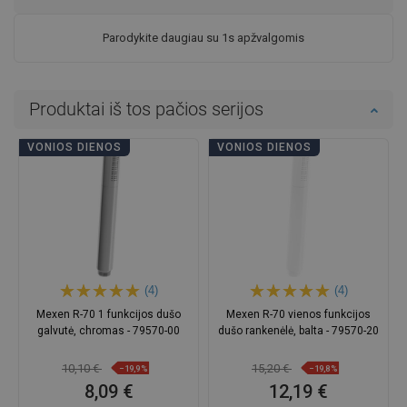
Parodykite daugiau su 1s apžvalgomis
Produktai iš tos pačios serijos
VONIOS DIENOS
VONIOS DIENOS
(4)
(4)
Mexen R-70 1 funkcijos dušo
Mexen R-70 vienos funkcijos
galvutė, chromas - 79570-00
dušo rankenėlė, balta - 79570-20
10,10 €
15,20 €
−19,9%
−19,8%
8,09 €
12,19 €