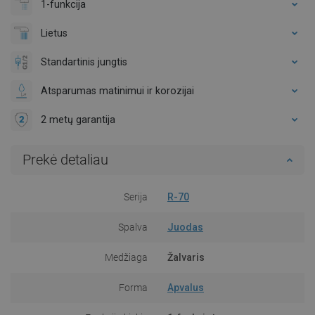
1-funkcija
Lietus
Standartinis jungtis
Atsparumas matinimui ir korozijai
2 metų garantija
Prekė detaliau
Serija
R-70
Spalva
Juodas
Medžiaga
Žalvaris
Forma
Apvalus