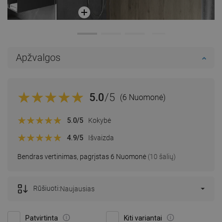
Apžvalgos
5.0
/5
(6 Nuomonė)
5.0
/5
Kokybė
4.9
/5
Išvaizda
Bendras vertinimas, pagrįstas 6 Nuomonė
(10 šalių)
Rūšiuoti:
Naujausias
Patvirtinta
Kiti variantai