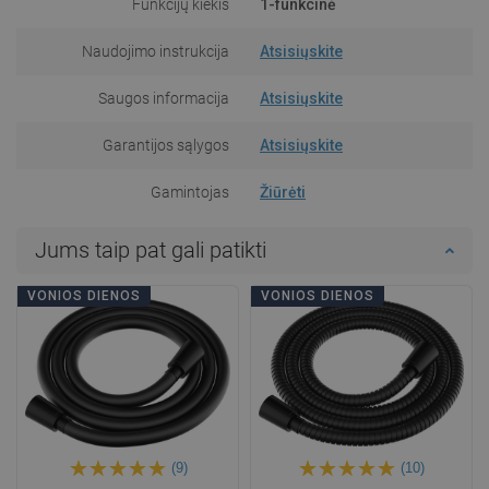
Funkcijų kiekis
1-funkcinė
Naudojimo instrukcija
Atsisiųskite
Saugos informacija
Atsisiųskite
Garantijos sąlygos
Atsisiųskite
Gamintojas
Žiūrėti
Jums taip pat gali patikti
VONIOS DIENOS
VONIOS DIENOS
(9)
(10)