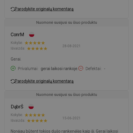
Parodykite originalų komentarą
Nuomonė susijusi su šiuo produktu
ConrM
Kokybė:
28-08-2021
Išvaizda:
Gerai.
Privalumai
gerai laikosi rankoje.
Defektai
-
Parodykite originalų komentarą
Nuomonė susijusi su šiuo produktu
DąbrŚ
Kokybė:
15-06-2021
Išvaizda:
Norėjau būtent tokios dušo rankenėlės kaip ši. Gerai laikosi