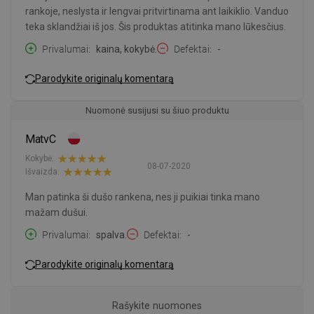
rankoje, neslysta ir lengvai pritvirtinama ant laikiklio. Vanduo
teka sklandžiai iš jos. Šis produktas atitinka mano lūkesčius.
Privalumai
kaina, kokybė.
Defektai
-
Parodykite originalų komentarą
Nuomonė susijusi su šiuo produktu
MatvC
Kokybė:
08-07-2020
Išvaizda:
Man patinka ši dušo rankena, nes ji puikiai tinka mano
mažam dušui.
Privalumai
spalva.
Defektai
-
Parodykite originalų komentarą
Rašykite nuomones