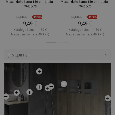
Mexen dušo žarna 150 cm, juoda -
Mexen dušo žarna 150 cm, juoda -
79450-70
79460-70
11,80 €
11,80 €
−19,58%
−19,58%
9,49 €
9,49 €
Katalogo kaina:
11,80 €
Katalogo kaina:
11,80 €
Mažiausia kaina: 9,49 €
Mažiausia kaina: 9,49 €
Prieinamumas:
Yra sandėlyje
Prieinamumas:
Yra sandėlyje
Į krepšelį
Į krepšelį
Įkvėpimai
Palyginti
favorite_border
Mėgstami
Palyginti
favorite_border
Mėgstami