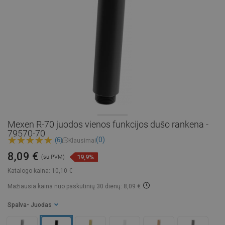
Mexen R-70 juodos vienos funkcijos dušo rankena -
79570-70
(0)
(6)
Klausimai
8,09 €
19,9%
(su PVM)
Katalogo kaina:
10,10 €
Mažiausia kaina nuo paskutinių 30 dienų: 8,09 €
Spalva
- Juodas