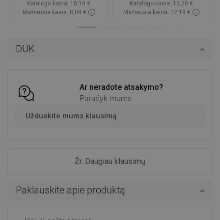
Katalogo kaina:
10,10 €
Katalogo kaina:
15,20 €
Mažiausia kaina: 8,09 €
Mažiausia kaina: 12,19 €
Prieinamumas:
Yra sandėlyje
Prieinamumas:
Yra sandėlyje
Į krepšelį
Į krepšelį
DUK
Palyginti
favorite_border
Mėgstami
Palyginti
favorite_border
Mėgstami
Ar neradote atsakymo?
Parašyk mums
Užduokite mums klausimą
Žr. Daugiau klausimų
Paklauskite apie produktą