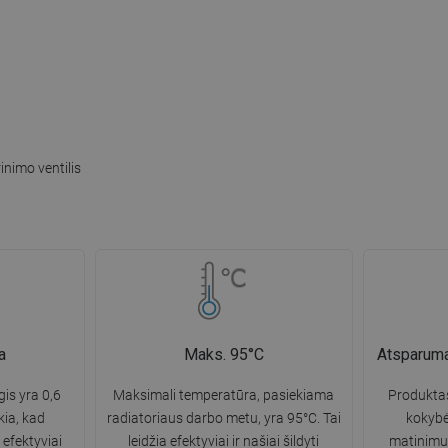
inimo ventilis
a
Maks. 95°C
Atsparumas
is yra 0,6
Maksimali temperatūra, pasiekiama
Produkta
kia, kad
radiatoriaus darbo metu, yra 95°C. Tai
kokybė
r efektyviai
leidžia efektyviai ir našiai šildyti
matinimui 