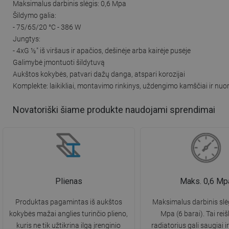
Maksimalus darbinis slėgis: 0,6 Mpa
Šildymo galia:
- 75/65/20 °C - 386 W
Jungtys:
- 4xG ½″ iš viršaus ir apačios, dešinėje arba kairėje pusėje
Galimybė įmontuoti šildytuvą
Aukštos kokybės, patvari dažų danga, atspari korozijai
Komplekte: laikikliai, montavimo rinkinys, uždengimo kamščiai ir nuor
Novatoriški šiame produkte naudojami sprendimai
Plienas
Maks. 0,6 Mp
Produktas pagamintas iš aukštos
Maksimalus darbinis slėg
kokybės mažai anglies turinčio plieno,
Mpa (6 barai). Tai reiš
kuris ne tik užtikrina ilgą įrenginio
radiatorius gali saugiai i