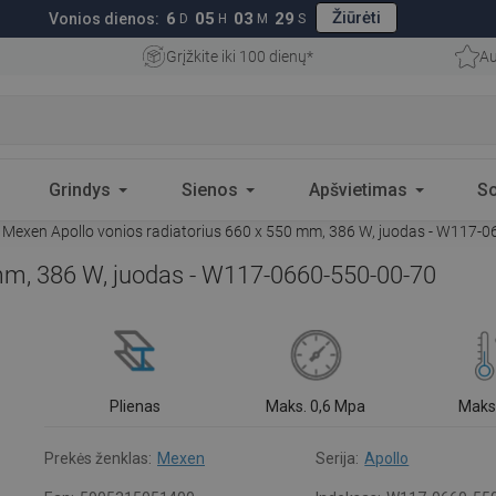
Žiūrėti
6
05
03
28
Vonios dienos:
D
H
M
S
Grįžkite iki 100 dienų*
Au
Grindys
Sienos
Apšvietimas
S
Mexen Apollo vonios radiatorius 660 x 550 mm, 386 W, juodas - W117-
 mm, 386 W, juodas - W117-0660-550-00-70
Plienas
Maks. 0,6 Mpa
Maks
Prekės ženklas:
Mexen
Serija:
Apollo