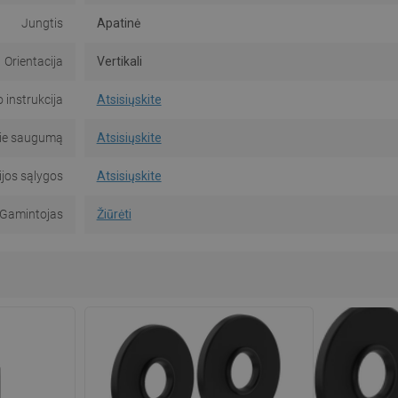
Jungtis
Apatinė
Orientacija
Vertikali
instrukcija
Atsisiųskite
pie saugumą
Atsisiųskite
jos sąlygos
Atsisiųskite
Gamintojas
Žiūrėti