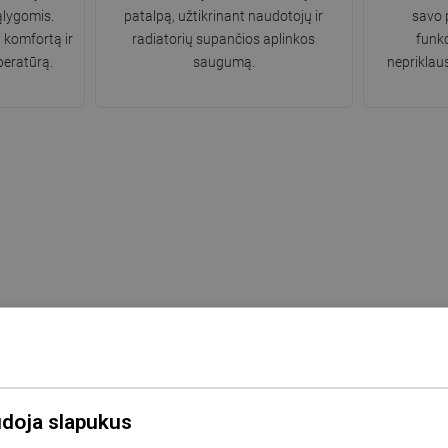
ąlygomis.
patalpą, užtikrinant naudotojų ir
savo 
į komfortą ir
radiatorių supančios aplinkos
funkc
eratūrą.
saugumą.
nepriklau
udoja slapukus