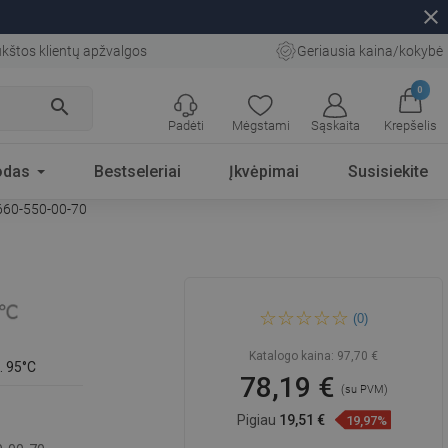
close
kštos klientų apžvalgos
Geriausia kaina/kokybė
0
search
Padėti
Mėgstami
Sąskaita
Krepšelis
odas
Bestseleriai
Įkvėpimai
Susisiekite
0660-550-00-70
Mexen Apollo vonios
(0)
radiatorius 660 x 550 mm, 386
W, juodas - W117-0660-550-
00-70
Katalogo kaina:
97,70 €
. 95°C
78,19 €
(su PVM)
Pigiau
19,51 €
19,97%