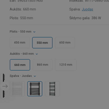
Ean:
5905315051400
Indeksas:
W117-0660-550
Aukštis:
660 mm
Spalva:
Juodas
Plotis:
550 mm
Šildymo galia:
386 W
Plotis
- 550 mm
450 mm
650 mm
550 mm
Aukštis
- 660 mm
860 mm
1210 mm
660 mm
Spalva
- Juodas