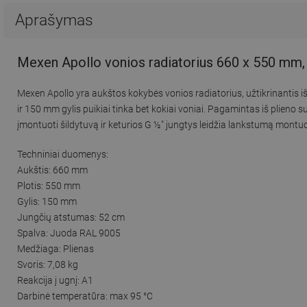
Aprašymas
Mexen Apollo vonios radiatorius 660 x 550 mm
Mexen Apollo yra aukštos kokybės vonios radiatorius, užtikrinantis
ir 150 mm gylis puikiai tinka bet kokiai voniai. Pagamintas iš plieno 
įmontuoti šildytuvą ir keturios G ½″ jungtys leidžia lankstumą montuoj
Techniniai duomenys:
Aukštis: 660 mm
Plotis: 550 mm
Gylis: 150 mm
Jungčių atstumas: 52 cm
Spalva: Juoda RAL 9005
Medžiaga: Plienas
Svoris: 7,08 kg
Reakcija į ugnį: A1
Darbinė temperatūra: max 95 °C