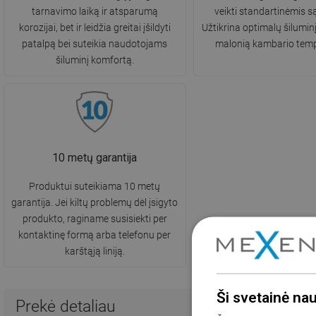
tarnavimo laiką ir atsparumą
veikti standartinėmis s
korozijai, bet ir leidžia greitai įšildyti
Užtikrina optimalų šilumin
patalpą bei suteikia naudotojams
malonią kambario temp
šiluminį komfortą.
10 metų garantija
Produktui suteikiama 10 metų
garantija. Jei kiltų problemų dėl įsigyto
produkto, raginame susisiekti per
kontaktinę formą arba telefonu per
karštąją liniją.
Ši svetainė na
Prekė detaliau