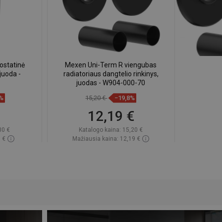
ostatinė
Mexen Uni-Term R viengubas
 juoda -
radiatoriaus dangtelio rinkinys,
juodas - W904-000-70
8%
15,20 €
−19,8%
12,19 €
80 €
Katalogo kaina:
15,20 €
 €
Mažiausia kaina: 12,19 €
ndėlyje
Prieinamumas:
Yra sandėlyje
Į krepšelį
gstami
Palyginti
favorite_border
Mėgstami