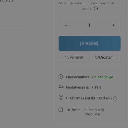
-00-70
Mažiausia kaina nuo paskutinių 30 dienų:
78,19 €
-
+
Į krepšelį
favorite_border
Mėgstami
Palyginti
Prieinamumas:
Yra sandėlyje
Pristatymas iš:
7.99 €
Grąžinimas net iki 100 dienų
žmonių
nusipirko šį
1
6
produktą.