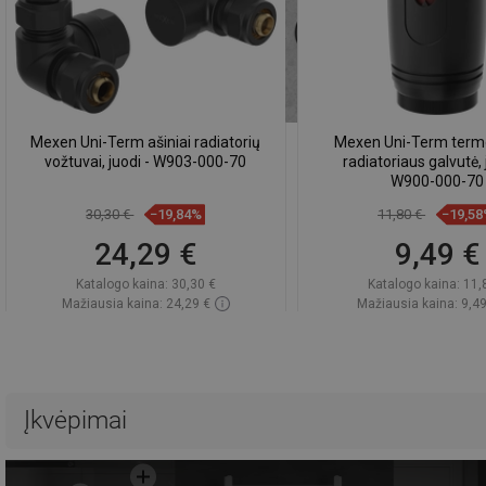
Mexen Uni-Term ašiniai radiatorių
Mexen Uni-Term term
vožtuvai, juodi - W903-000-70
radiatoriaus galvutė,
W900-000-70
30,30 €
−19,84%
11,80 €
−19,5
24,29 €
9,49 €
Katalogo kaina:
30,30 €
Katalogo kaina:
11,
Mažiausia kaina: 24,29 €
Mažiausia kaina: 9,49
Prieinamumas:
Yra sandėlyje
Prieinamumas:
Yra sa
Į krepšelį
Į krepšelį
Palyginti
favorite_border
Mėgstami
Palyginti
favorite_border
Mė
Įkvėpimai