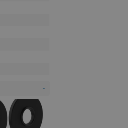
DANISH
SWEDISH
FINNISH
PORTUGUESE
CROATIAN
GREEK
SLOVENIAN