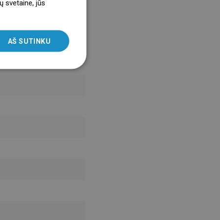
ų svetaine, jūs
ENGLISH
SLOVAK
AŠ SUTINKU
LITHUANIAN
ROMANIAN
HUNGARIAN
FRENCH
ITALIAN
SPANISH
UKRAINIAN
BULGARIAN
ESTONIAN
DUTCH
LATVIAN