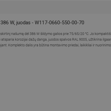
, 386 W, juodas - W117-0660-550-00-70
 išskirtinį našumą dėl 386 W šildymo galios prie 75/65/20 °C. Jo kompak
su atsparia korozijai dažų danga, juodos spalvos RAL 9005, užtikrina ilgaa
ant. Komplekto dalis yra būtina montavimo priedai, laikikliai ir nuorinimo 