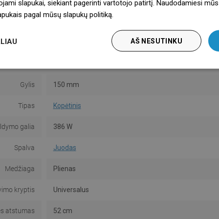
ojami slapukai, siekiant pagerinti vartotojo patirtį. Naudodamiesi mūs
lapukais pagal mūsų slapukų politiką.
Dowiedz się więcej
Serija
Apollo
LIAU
AŠ NESUTINKU
Plotis
550 mm
Aukštis
660 mm
Gylis
150 mm
Tipas
Kopėtinis
ildymo galia
386 W
Spalva
Juodas
Medžiaga
Plienas
imo kryptis
Universalus
es atstumas
52 cm