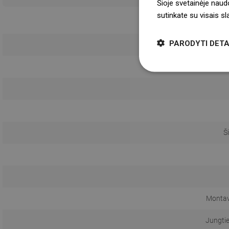
Šioje svetainėje naud
sutinkate su visais s
PARODYTI DETA
Š
Montav
Jungti