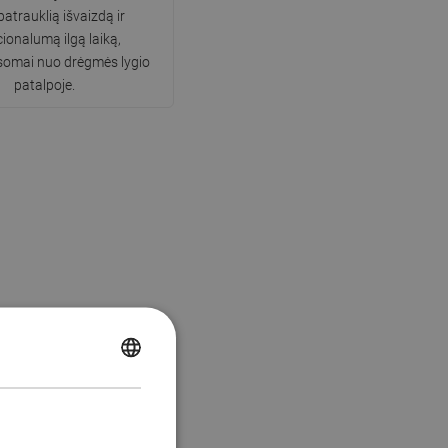
patrauklią išvaizdą ir
ionalumą ilgą laiką,
somai nuo drėgmės lygio
patalpoje.
POLISH
CZECH
GERMAN