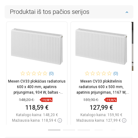
Produktai iš tos pačios serijos
(0)
(0)
Mexen CV33 plokščias radiatorius
Mexen CV33 plokštelinis
600 x 400 mm, apatinis
radiatorius 600 x 500 mm,
prijungimas, 934 W, baltas -
apatinis prijungimas, 1167 W,
W633-060-040-00
baltas - W633-060-050-00
148,20 €
159,90 €
−19,98%
−19,96%
118,59 €
127,99 €
Katalogo kaina:
148,20 €
Katalogo kaina:
159,90 €
Mažiausia kaina: 118,59 €
Mažiausia kaina: 127,99 €
Prieinamumas:
Yra sandėlyje
Prieinamumas:
Yra sandėlyje