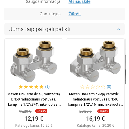
Saugos informacija
Atsisiųskite
Gamintojas
Žiūrėti
Jums taip pat gali patikti
(1)
(0)
Mexen Uni-Term dviejų vamzdžių
Mexen Uni-Term dviejų vamzdžių
DN50 radiatoriaus vožtuvas,
radiatoriaus vožtuvas DN50,
kampinis 1/2"x3/4", nikeliuotas -
kampinis 1/2"x16 mm, nikeliuotas
W911-012-01
- W911-016-01
15,20 €
20,20 €
−19,8%
−19,85%
12,19 €
16,19 €
Katalogo kaina:
15,20 €
Katalogo kaina:
20,20 €