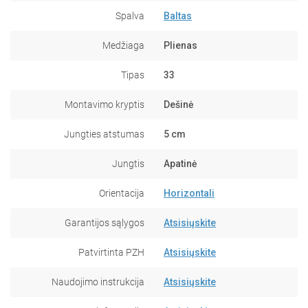
Spalva
Baltas
Medžiaga
Plienas
Tipas
33
Montavimo kryptis
Dešinė
Jungties atstumas
5 cm
Jungtis
Apatinė
Orientacija
Horizontali
Garantijos sąlygos
Atsisiųskite
Patvirtinta PZH
Atsisiųskite
Naudojimo instrukcija
Atsisiųskite