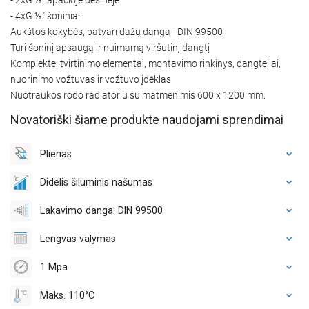
- 4xG ½″ šoniniai
Aukštos kokybės, patvari dažų danga - DIN 99500
Turi šoninį apsaugą ir nuimamą viršutinį dangtį
Komplekte: tvirtinimo elementai, montavimo rinkinys, dangteliai,
nuorinimo vožtuvas ir vožtuvo įdėklas
Nuotraukos rodo radiatoriu su matmenimis 600 x 1200 mm.
Novatoriški šiame produkte naudojami sprendimai
Plienas
Didelis šiluminis našumas
Lakavimo danga: DIN 99500
Lengvas valymas
1 Mpa
Maks. 110°C