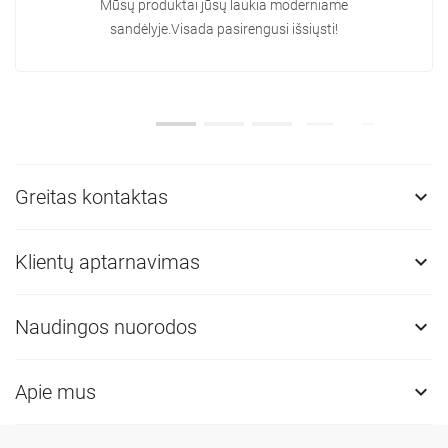
Mūsų produktai jūsų laukia moderniame
sandėlyje.Visada pasirengusi išsiųsti!
Greitas kontaktas

Klientų aptarnavimas

Naudingos nuorodos

Apie mus
