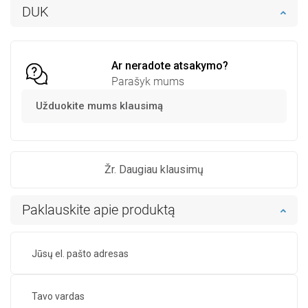
Į krepšelį
Į krepšelį
DUK
Palyginti
favorite_border
Mėgstami
Palyginti
favorite_border
Mėgstami
Ar neradote atsakymo?
Parašyk mums
Užduokite mums klausimą
Žr. Daugiau klausimų
Paklauskite apie produktą