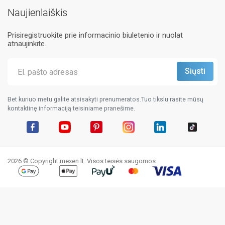
Naujienlaiškis
Prisiregistruokite prie informacinio biuletenio ir nuolat
atnaujinkite.
Bet kuriuo metu galite atsisakyti prenumeratos.Tuo tikslu rasite mūsų
kontaktinę informaciją teisiniame pranešime.
Facebook
YouTube
Pinterest
Instagram
LinkedIn
TikTok
2026 © Copyright mexen.lt. Visos teisės saugomos.