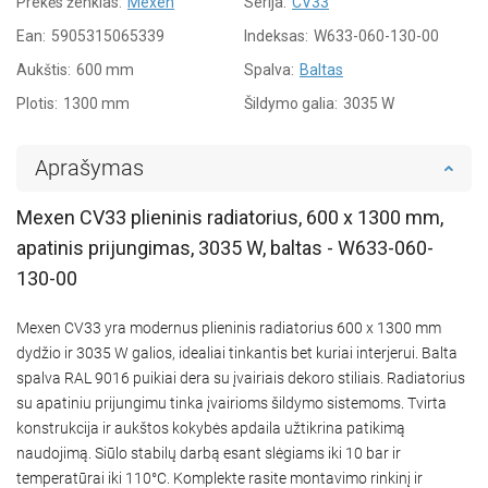
Prekės ženklas:
Mexen
Serija:
CV33
Ean:
5905315065339
Indeksas:
W633-060-130-00
Aukštis:
600 mm
Spalva:
Baltas
Plotis:
1300 mm
Šildymo galia:
3035 W
Aprašymas
Mexen CV33 plieninis radiatorius, 600 x 1300 mm,
apatinis prijungimas, 3035 W, baltas - W633-060-
130-00
Mexen CV33 yra modernus plieninis radiatorius 600 x 1300 mm
dydžio ir 3035 W galios, idealiai tinkantis bet kuriai interjerui. Balta
spalva RAL 9016 puikiai dera su įvairiais dekoro stiliais. Radiatorius
su apatiniu prijungimu tinka įvairioms šildymo sistemoms. Tvirta
konstrukcija ir aukštos kokybės apdaila užtikrina patikimą
naudojimą. Siūlo stabilų darbą esant slėgiams iki 10 bar ir
temperatūrai iki 110°C. Komplekte rasite montavimo rinkinį ir