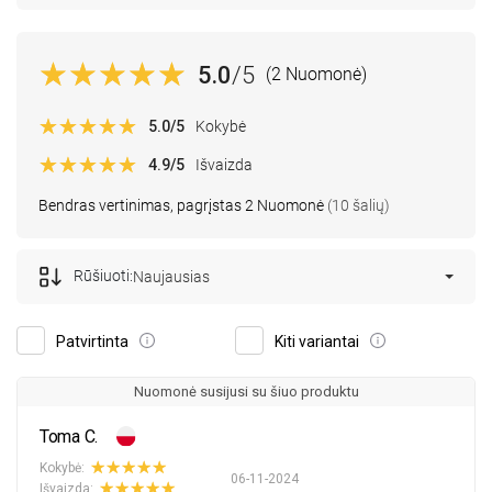
5.0
/5
(2 Nuomonė)
5.0
/5
Kokybė
4.9
/5
Išvaizda
Bendras vertinimas, pagrįstas 2 Nuomonė
(10 šalių)
Rūšiuoti:
Naujausias
Patvirtinta
Kiti variantai
Nuomonė susijusi su šiuo produktu
Toma C.
Kokybė:
06-11-2024
Išvaizda: