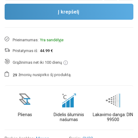
Į krepšelį
Prieinamumas:
Yra sandėlyje
Pristatymas iš:
44.99 €
Grąžinimas net iki 100 dienų
žmonių
nusipirko šį produktą.
2
9
Plienas
Didelis šiluminis
Lakavimo danga: DIN
našumas
99500