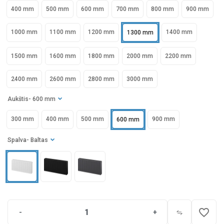
400 mm
500 mm
600 mm
700 mm
800 mm
900 mm
1000 mm
1100 mm
1200 mm
1400 mm
1300 mm
1500 mm
1600 mm
1800 mm
2000 mm
2200 mm
2400 mm
2600 mm
2800 mm
3000 mm
Aukštis
- 600 mm
300 mm
400 mm
500 mm
900 mm
600 mm
Spalva
- Baltas
favorite_border
-
+