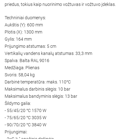
priedus, tokius kaip nuorinimo vožtuvas ir vožtuvo įdėklas.
Techniniai duomenys:
Aukštis (Y): 600 mm
Plotis (X): 1300 mm
Gylis: 164 mm
Prijungimo atstumas: 5 cm
Vertikalių vandens kanalų atstumas: 33,3 mm
Spalva: Balta RAL 9016
Medžiaga: Plienas
Svoris: 58,04 kg
Darbinė temperatūra: maks. 110°C
Maksimalus darbinis slėgis: 10 bar
Maksimalus bandyminis slėgis: 13 bar
Šildymo galia:
- 55/45/20 °C 1570 W
- 75/65/20 °C 3035 W
- 90/70/20 °C 3840 W
Prijungimai:
- 2xG ½″ apačioje dešinėje