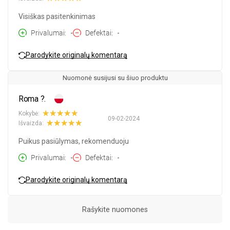
Visiškas pasitenkinimas
Privalumai
-
Defektai
-
Parodykite originalų komentarą
Nuomonė susijusi su šiuo produktu
Roma ?.
Kokybė:
09-02-2024
Išvaizda:
Puikus pasiūlymas, rekomenduoju
Privalumai
-
Defektai
-
Parodykite originalų komentarą
Rašykite nuomones