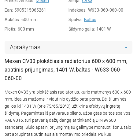
Prekės ženklas:
Mexen
Serija:
CV33
Ean:
5905315065261
Indeksas:
W633-060-060-00
Aukštis:
600 mm
Spalva:
Baltas
Plotis:
600 mm
Šildymo galia:
1401 W
Aprašymas
Mexen CV33 plokščiasis radiatorius 600 x 600 mm,
apatinis prijungimas, 1401 W, baltas - W633-060-
060-00
Mexen CV33 yra plokščiasis radiatorius, kurio matmenys 600 x 600
mm, idealus mažoms ir vidutinio dydžio patalpoms. Dėl šiluminės
galios iki 1401 W (prie 75/65/20°C) užtikrina efektyvų ir greitą
šildymą. Pagamintas iš patvaraus plieno, užbaigtas baltos spalvos
RAL 9016, turi patvarią dažų dangą atitinkančią DIN 99500
standartą. Siūlo apatinį prijungimą su galimybe montuoti šonu, taip
pat aprūpintas būtiniausiais montavimo priedais. Puikus