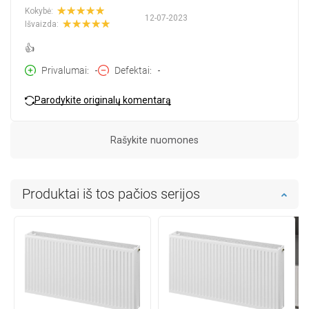
Kokybė:
12-07-2023
Išvaizda:
👍
Privalumai
-
Defektai
-
Parodykite originalų komentarą
Rašykite nuomones
Produktai iš tos pačios serijos