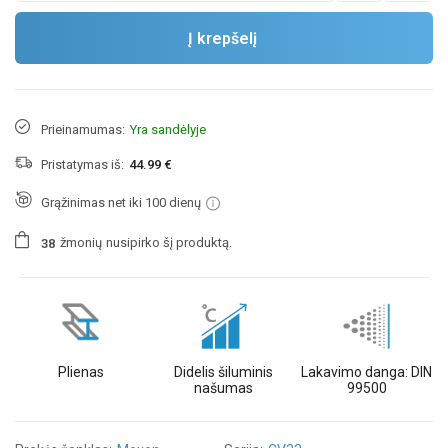
Į krepšelį
Prieinamumas:
Yra sandėlyje
Pristatymas iš:
44.99 €
Grąžinimas net iki 100 dienų
žmonių
nusipirko šį produktą.
3
8
Plienas
Didelis šiluminis
Lakavimo danga: DIN
našumas
99500