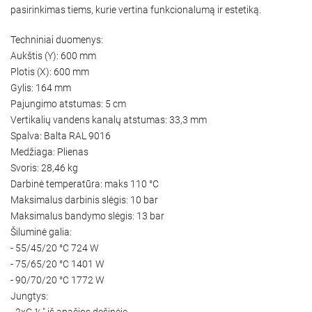
pasirinkimas tiems, kurie vertina funkcionalumą ir estetiką.
Techniniai duomenys:
Aukštis (Y): 600 mm
Plotis (X): 600 mm
Gylis: 164 mm
Pajungimo atstumas: 5 cm
Vertikalių vandens kanalų atstumas: 33,3 mm
Spalva: Balta RAL 9016
Medžiaga: Plienas
Svoris: 28,46 kg
Darbinė temperatūra: maks 110 °C
Maksimalus darbinis slėgis: 10 bar
Maksimalus bandymo slėgis: 13 bar
Šiluminė galia:
- 55/45/20 °C 724 W
- 75/65/20 °C 1401 W
- 90/70/20 °C 1772 W
Jungtys:
- 2xG ½″ iš apačios dešinėje