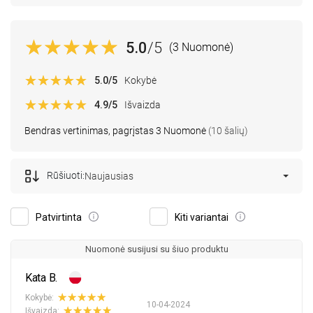
5.0
/5
(3 Nuomonė)
5.0
/5
Kokybė
4.9
/5
Išvaizda
Bendras vertinimas, pagrįstas 3 Nuomonė
(10 šalių)
Rūšiuoti:
Naujausias
Patvirtinta
Kiti variantai
Nuomonė susijusi su šiuo produktu
Kata B.
Kokybė:
10-04-2024
Išvaizda: