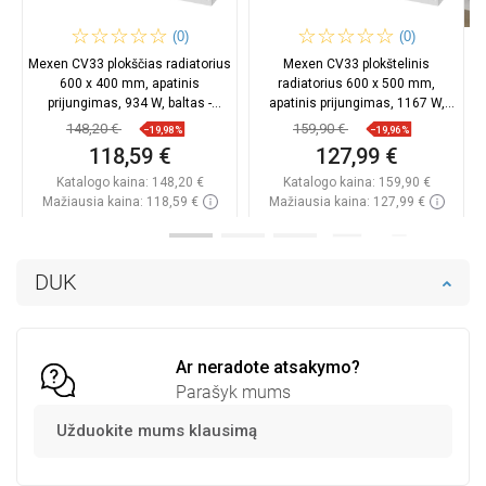
(0)
(0)
Mexen CV33 plokščias radiatorius
Mexen CV33 plokštelinis
600 x 400 mm, apatinis
radiatorius 600 x 500 mm,
prijungimas, 934 W, baltas -
apatinis prijungimas, 1167 W,
W633-060-040-00
baltas - W633-060-050-00
148,20 €
159,90 €
−19,98%
−19,96%
118,59 €
127,99 €
Katalogo kaina:
148,20 €
Katalogo kaina:
159,90 €
Mažiausia kaina: 118,59 €
Mažiausia kaina: 127,99 €
Prieinamumas:
Yra sandėlyje
Prieinamumas:
Yra sandėlyje
Į krepšelį
Į krepšelį
DUK
Palyginti
favorite_border
Mėgstami
Palyginti
favorite_border
Mėgstami
Ar neradote atsakymo?
Parašyk mums
Užduokite mums klausimą