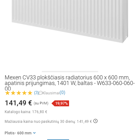
Mexen CV33 plokščiasis radiatorius 600 x 600 mm,
apatinis prijungimas, 1401 W, baltas - W633-060-060-
00
(0)
(3)
Klausimai
141,49 €
19,97%
(su PVM)
Katalogo kaina:
176,80 €
Mažiausia kaina nuo paskutinių 30 dienų: 141,49 €
Plotis
- 600 mm