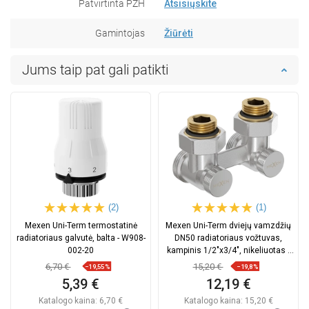
Patvirtinta PZH
Atsisiųskite
Gamintojas
Žiūrėti
Jums taip pat gali patikti
(2)
(1)
Mexen Uni-Term termostatinė
Mexen Uni-Term dviejų vamzdžių
radiatoriaus galvutė, balta - W908-
DN50 radiatoriaus vožtuvas,
002-20
kampinis 1/2"x3/4", nikeliuotas -
W911-012-01
6,70 €
15,20 €
−19,55%
−19,8%
5,39 €
12,19 €
Katalogo kaina:
6,70 €
Katalogo kaina:
15,20 €