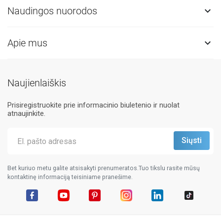
Naudingos nuorodos

Apie mus

Naujienlaiškis
Prisiregistruokite prie informacinio biuletenio ir nuolat
atnaujinkite.
Bet kuriuo metu galite atsisakyti prenumeratos.Tuo tikslu rasite mūsų
kontaktinę informaciją teisiniame pranešime.
Facebook
YouTube
Pinterest
Instagram
LinkedIn
TikTok