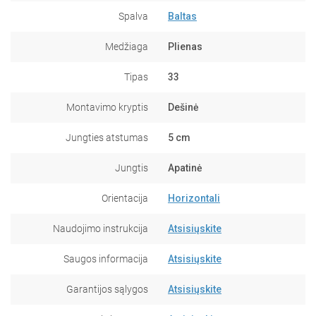
Spalva
Baltas
Medžiaga
Plienas
Tipas
33
Montavimo kryptis
Dešinė
Jungties atstumas
5 cm
Jungtis
Apatinė
Orientacija
Horizontali
Naudojimo instrukcija
Atsisiųskite
Saugos informacija
Atsisiųskite
Garantijos sąlygos
Atsisiųskite