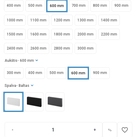
400 mm
500 mm
700 mm
800 mm
900 mm
600 mm
1000 mm
1100 mm
1200 mm
1300 mm
1400 mm
1500 mm
1600 mm
1800 mm
2000 mm
2200 mm
2400 mm
2600 mm
2800 mm
3000 mm
Aukštis
- 600 mm
300 mm
400 mm
500 mm
900 mm
600 mm
Spalva
- Baltas
favorite_border
-
+