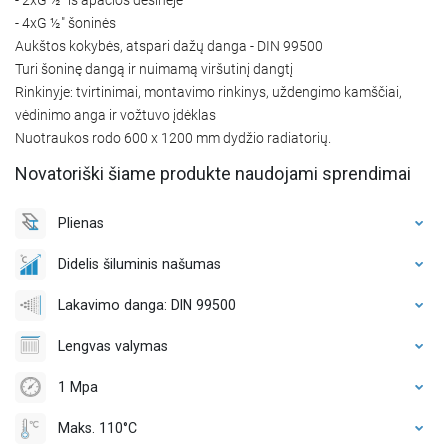
- 4xG ½″ šoninės
Aukštos kokybės, atspari dažų danga - DIN 99500
Turi šoninę dangą ir nuimamą viršutinį dangtį
Rinkinyje: tvirtinimai, montavimo rinkinys, uždengimo kamščiai,
vėdinimo anga ir vožtuvo įdėklas
Nuotraukos rodo 600 x 1200 mm dydžio radiatorių.
Novatoriški šiame produkte naudojami sprendimai
Plienas
Didelis šiluminis našumas
Lakavimo danga: DIN 99500
Lengvas valymas
1 Mpa
Maks. 110°C