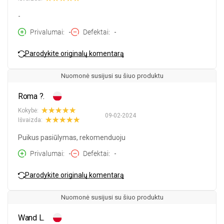
-
Privalumai
-
Defektai
-
Parodykite originalų komentarą
Nuomonė susijusi su šiuo produktu
Roma ?.
Kokybė:
09-02-2024
Išvaizda:
Puikus pasiūlymas, rekomenduoju
Privalumai
-
Defektai
-
Parodykite originalų komentarą
Nuomonė susijusi su šiuo produktu
Wand L.