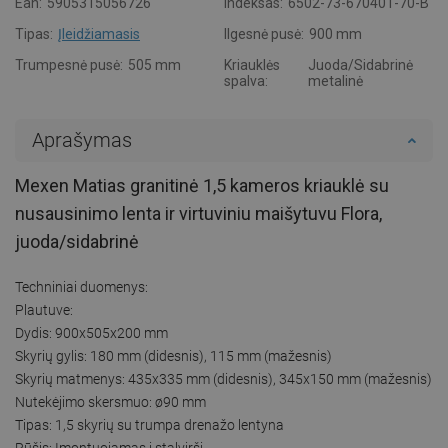
Ean:
5905315056726
Indeksas:
6502-73-670401-70-B
Tipas:
Įleidžiamasis
Ilgesnė pusė:
900 mm
Trumpesnė pusė:
505 mm
Kriauklės
Juoda/Sidabrinė
spalva:
metalinė
Aprašymas
Mexen Matias granitinė 1,5 kameros kriauklė su
nusausinimo lenta ir virtuviniu maišytuvu Flora,
juoda/sidabrinė
Techniniai duomenys:
Plautuve:
Dydis: 900x505x200 mm
Skyrių gylis: 180 mm (didesnis), 115 mm (mažesnis)
Skyrių matmenys: 435x335 mm (didesnis), 345x150 mm (mažesnis)
Nutekėjimo skersmuo: ø90 mm
Tipas: 1,5 skyrių su trumpa drenažo lentyna
Rūšis: Įmontuojamas į stalviršį