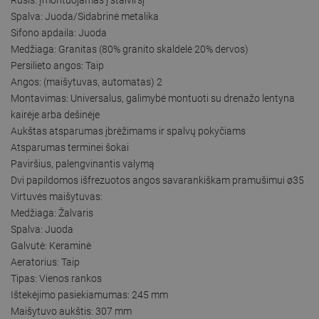
Spalva: Juoda/Sidabrinė metalika
Sifono apdaila: Juoda
Medžiaga: Granitas (80% granito skaldelė 20% dervos)
Persilieto angos: Taip
Angos: (maišytuvas, automatas) 2
Montavimas: Universalus, galimybė montuoti su drenažo lentyna
kairėje arba dešinėje
Aukštas atsparumas įbrėžimams ir spalvų pokyčiams
Atsparumas terminei šokai
Paviršius, palengvinantis valymą
Dvi papildomos išfrezuotos angos savarankiškam pramušimui ø35
Virtuvės maišytuvas:
Medžiaga: Žalvaris
Spalva: Juoda
Galvutė: Keraminė
Aeratorius: Taip
Tipas: Vienos rankos
Ištekėjimo pasiekiamumas: 245 mm
Maišytuvo aukštis: 307 mm