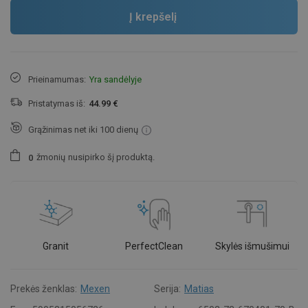
Į krepšelį
Prieinamumas:
Yra sandėlyje
Pristatymas iš:
44.99 €
Grąžinimas net iki 100 dienų
žmonių
nusipirko šį produktą.
0
Granit
PerfectClean
Skylės išmušimui
Prekės ženklas:
Mexen
Serija:
Matias