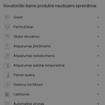
Novatoriški šiame produkte naudojami sprendimai
Granit
PerfectClean
Skylės išmušimui
Atsparumas įbrėžimams
Atsparumas nešvarumams
Atsparumas aukštai temperatūrai
Patvari spalva
Sistema Uni-Mount
Lašintuvas
Automatinis sifonas