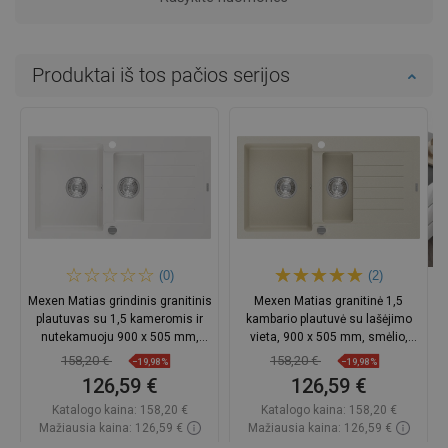
Produktai iš tos pačios serijos
(0)
(2)
Mexen Matias grindinis granitinis
Mexen Matias granitinė 1,5
plautuvas su 1,5 kameromis ir
kambario plautuvė su lašėjimo
nutekamuoju 900 x 505 mm,
vieta, 900 x 505 mm, smėlio,
baltas, sifonas chromuotas
chromuotą sifoną - 6502901505-
158,20 €
158,20 €
−19,98%
−19,98%
69
126,59 €
126,59 €
Katalogo kaina:
158,20 €
Katalogo kaina:
158,20 €
Mažiausia kaina: 126,59 €
Mažiausia kaina: 126,59 €