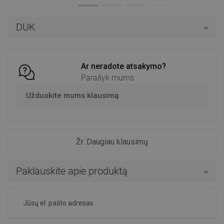
Prieinamumas:
Yra sandėlyje
Prieinamumas:
Yra sandėlyje
Į krepšelį
Į krepšelį
DUK
Palyginti
favorite_border
Mėgstami
Palyginti
favorite_border
Mėgstami
Ar neradote atsakymo?
Parašyk mums
Užduokite mums klausimą
Žr. Daugiau klausimų
Paklauskite apie produktą