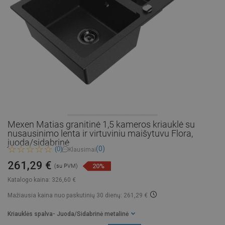
Mexen Matias granitinė 1,5 kameros kriauklė su
nusausinimo lenta ir virtuviniu maišytuvu Flora,
juoda/sidabrinė
(0)
(0)
Klausimai
261,29 €
20%
(su PVM)
Katalogo kaina:
326,60 €
Mažiausia kaina nuo paskutinių 30 dienų: 261,29 €
Kriauklės spalva
- Juoda/Sidabrinė metalinė