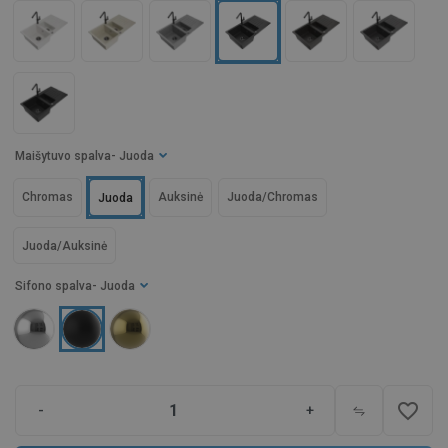
Maišytuvo spalva
- Juoda
Chromas
Auksinė
Juoda/Chromas
Juoda
Juoda/Auksinė
Sifono spalva
- Juoda
favorite_border
-
+