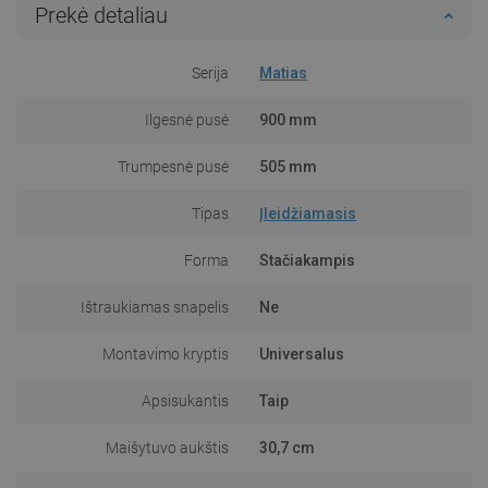
Prekė detaliau
Serija
Matias
Ilgesnė pusė
900 mm
Trumpesnė pusė
505 mm
Tipas
Įleidžiamasis
Forma
Stačiakampis
Ištraukiamas snapelis
Ne
Montavimo kryptis
Universalus
Apsisukantis
Taip
Maišytuvo aukštis
30,7 cm