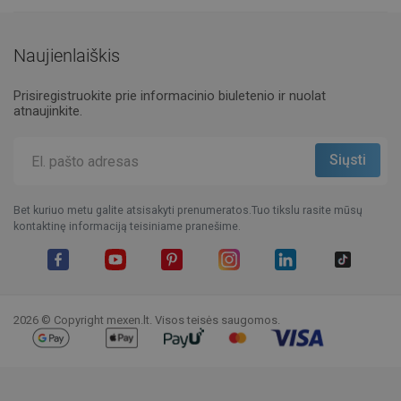
Naujienlaiškis
Prisiregistruokite prie informacinio biuletenio ir nuolat
atnaujinkite.
Bet kuriuo metu galite atsisakyti prenumeratos.Tuo tikslu rasite mūsų
kontaktinę informaciją teisiniame pranešime.
Facebook
YouTube
Pinterest
Instagram
LinkedIn
TikTok
2026 © Copyright mexen.lt. Visos teisės saugomos.