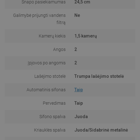
Snapo pasiekiamumas
24,5 cm
Galimybė prijungti vandens
Ne
filtrą
Kamerų kiekis
1,5 kamerų
Angos
2
Įpjovos po angomis
2
Lašėjimo stotelė
Trumpa lašėjimo stotelė
Automatinis sifonas
Taip
Pervedimas
Taip
Sifono spalva
Juoda
Kriauklės spalva
Juoda/Sidabrinė metalinė