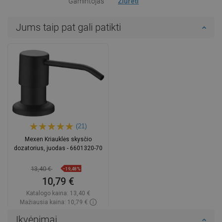
Gamintojas
Žiūrėti
Jums taip pat gali patikti
(21)
Mexen Kriauklės skysčio
dozatorius, juodas - 6601320-70
13,40 €
−19,48%
10,79 €
Katalogo kaina:
13,40 €
Mažiausia kaina: 10,79 €
Prieinamumas:
Yra sandėlyje
Įkvėpimai