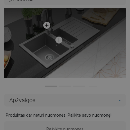
Į krepšelį
Palyginti
favorite_border
Mėgstami
Apžvalgos
Produktas dar neturi nuomonės. Palikite savo nuomonę!
Rašykite nuomones