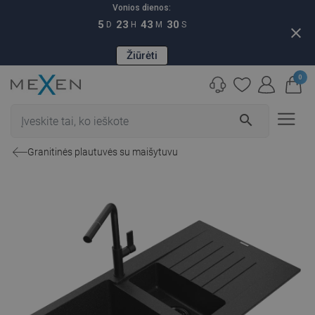
Vonios dienos:
5
23
43
29
D
H
M
S
close
Žiūrėti
0
search
Granitinės plautuvės su maišytuvu