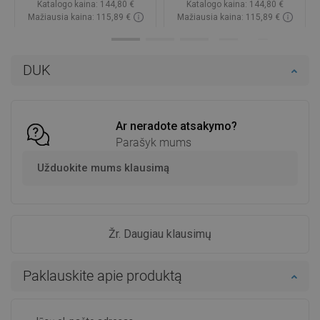
Katalogo kaina:
144,80 €
Katalogo kaina:
144,80 €
Mažiausia kaina: 115,89 €
Mažiausia kaina: 115,89 €
Prieinamumas:
Yra sandėlyje
Prieinamumas:
Yra sandėlyje
Į krepšelį
Į krepšelį
DUK
Palyginti
favorite_border
Mėgstami
Palyginti
favorite_border
Mėgstami
Ar neradote atsakymo?
Parašyk mums
Užduokite mums klausimą
Žr. Daugiau klausimų
Paklauskite apie produktą