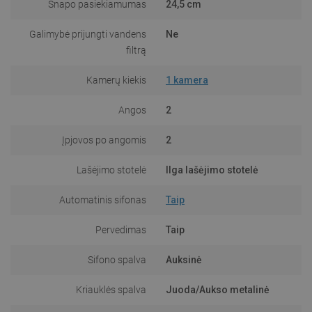
Snapo pasiekiamumas
24,5 cm
Galimybė prijungti vandens
Ne
filtrą
Kamerų kiekis
1 kamera
Angos
2
Įpjovos po angomis
2
Lašėjimo stotelė
Ilga lašėjimo stotelė
Automatinis sifonas
Taip
Pervedimas
Taip
Sifono spalva
Auksinė
Kriauklės spalva
Juoda/Aukso metalinė