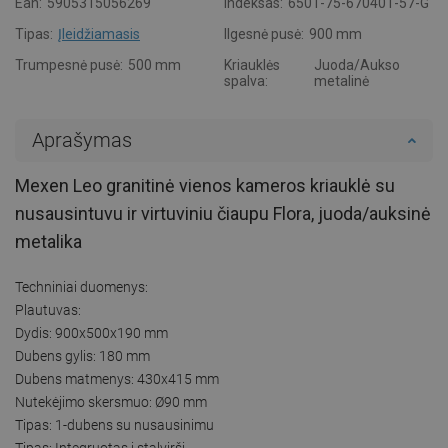
Ean:
5905315056269
Indeksas:
6501-75-670401-57-G
Tipas:
Įleidžiamasis
Ilgesnė pusė:
900 mm
Trumpesnė pusė:
500 mm
Kriauklės
Juoda/Aukso
spalva:
metalinė
Aprašymas
Mexen Leo granitinė vienos kameros kriauklė su
nusausintuvu ir virtuviniu čiaupu Flora, juoda/auksinė
metalika
Techniniai duomenys:
Plautuvas:
Dydis: 900x500x190 mm
Dubens gylis: 180 mm
Dubens matmenys: 430x415 mm
Nutekėjimo skersmuo: Ø90 mm
Tipas: 1-dubens su nusausinimu
Tipas: Integruotas į stalviršį