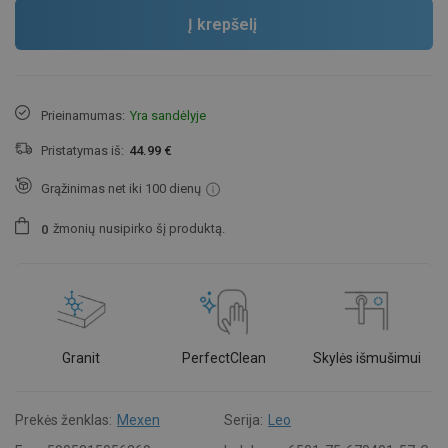
Į krepšelį
Prieinamumas:
Yra sandėlyje
Pristatymas iš:
44.99 €
Grąžinimas net iki 100 dienų
žmonių
nusipirko šį produktą.
0
Granit
PerfectClean
Skylės išmušimui
Prekės ženklas:
Mexen
Serija:
Leo