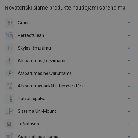
Novatoriški šiame produkte naudojami sprendimai
Granit
PerfectClean
Skylės išmušimui
Atsparumas įbrėžimams
Atsparumas nešvarumams
Atsparumas aukštai temperatūrai
Patvari spalva
Sistema Uni-Mount
Lašintuvas
Automatinis sifonas