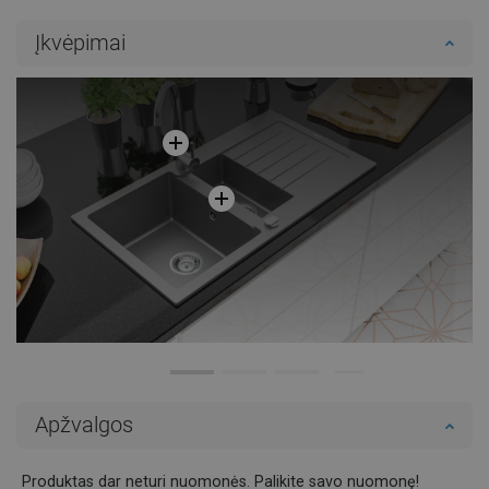
Į krepšelį
Į krepšelį
Įkvėpimai
Palyginti
favorite_border
Mėgstami
Palyginti
favorite_border
Mėgstami
Apžvalgos
Produktas dar neturi nuomonės. Palikite savo nuomonę!