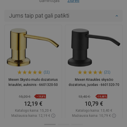
Gamintojas
Žiūrėti
Jums taip pat gali patikti
(11)
(21)
Mexen Skysto muilo dozatorius
Mexen Kriauklės skysčio
kriauklei, auksinis - 6601320-50
dozatorius, juodas - 6601320-70
15,20 €
13,40 €
−19,8%
−19,48%
12,19 €
10,79 €
Katalogo kaina:
15,20 €
Katalogo kaina:
13,40 €
Mažiausia kaina: 12,19 €
Mažiausia kaina: 10,79 €
Prieinamumas:
Yra sandėlyje
Prieinamumas:
Yra sandėlyje