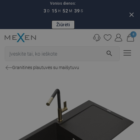
Vonios dienos:
3
15
52
38
D
H
M
S
close
Žiūrėti
0
search
Granitinės plautuvės su maišytuvu