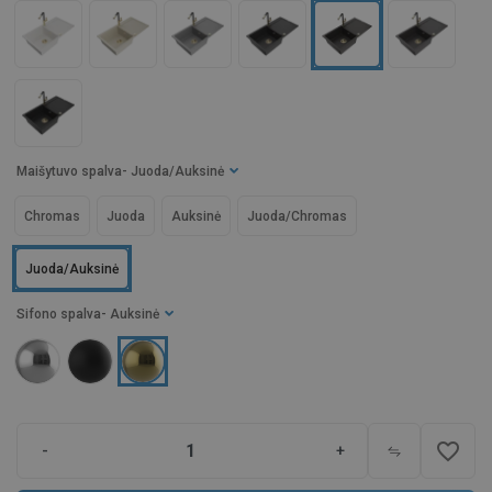
Maišytuvo spalva
- Juoda/Auksinė
Chromas
Juoda
Auksinė
Juoda/Chromas
Juoda/Auksinė
Sifono spalva
- Auksinė
favorite_border
-
+