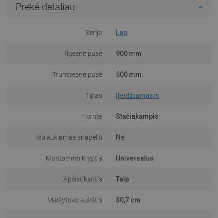
Prekė detaliau
Serija
Leo
Ilgesnė pusė
900 mm
Trumpesnė pusė
500 mm
Tipas
Įleidžiamasis
Forma
Stačiakampis
Ištraukiamas snapelis
Ne
Montavimo kryptis
Universalus
Apsisukantis
Taip
Maišytuvo aukštis
30,7 cm