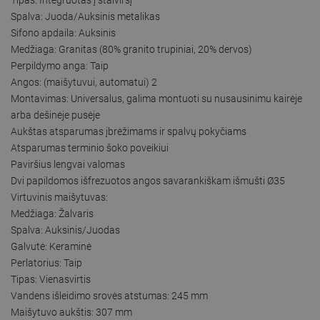
Spalva: Juoda/Auksinis metalikas
Sifono apdaila: Auksinis
Medžiaga: Granitas (80% granito trupiniai, 20% dervos)
Perpildymo anga: Taip
Angos: (maišytuvui, automatui) 2
Montavimas: Universalus, galima montuoti su nusausinimu kairėje
arba dešinėje pusėje
Aukštas atsparumas įbrėžimams ir spalvų pokyčiams
Atsparumas terminio šoko poveikiui
Paviršius lengvai valomas
Dvi papildomos išfrezuotos angos savarankiškam išmušti Ø35
Virtuvinis maišytuvas:
Medžiaga: Žalvaris
Spalva: Auksinis/Juodas
Galvutė: Keraminė
Perlatorius: Taip
Tipas: Vienasvirtis
Vandens išleidimo srovės atstumas: 245 mm
Maišytuvo aukštis: 307 mm