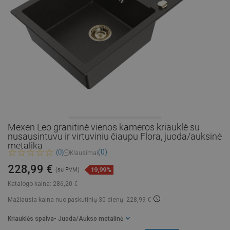
Mexen Leo granitinė vienos kameros kriauklė su
nusausintuvu ir virtuviniu čiaupu Flora, juoda/auksinė
metalika
(0)
(0)
Klausimai
228,99 €
19,99%
(su PVM)
Katalogo kaina:
286,20 €
Mažiausia kaina nuo paskutinių 30 dienų: 228,99 €
Kriauklės spalva
- Juoda/Aukso metalinė