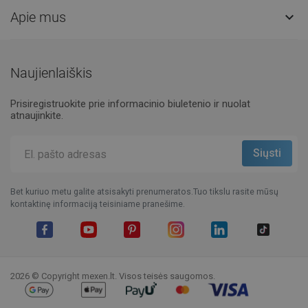
Apie mus

Naujienlaiškis
Prisiregistruokite prie informacinio biuletenio ir nuolat
atnaujinkite.
Bet kuriuo metu galite atsisakyti prenumeratos.Tuo tikslu rasite mūsų
kontaktinę informaciją teisiniame pranešime.
Facebook
YouTube
Pinterest
Instagram
LinkedIn
TikTok
2026 © Copyright mexen.lt. Visos teisės saugomos.