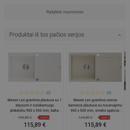
Rašykite nuomones
Produktai iš tos pačios serijos
(0)
(0)
Mexen Leo granitinė plautuvė su 1
Mexen Leo granitinė vienos
skyriumi ir nutekamuoju
kameros plautuvė su nuvarvėjimu
plokšteliu 900 x 500 mm, balta,
900 x 500 mm, smėlio spalvos,
chromuotas sifonas -
chromuotas sifonas -
144,80 €
144,80 €
−19,97%
−19,97%
6501901010-20
6501901010-69
115,89 €
115,89 €