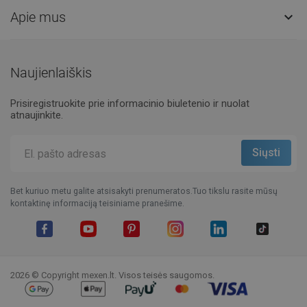
Apie mus

Naujienlaiškis
Prisiregistruokite prie informacinio biuletenio ir nuolat
atnaujinkite.
Bet kuriuo metu galite atsisakyti prenumeratos.Tuo tikslu rasite mūsų
kontaktinę informaciją teisiniame pranešime.
Facebook
YouTube
Pinterest
Instagram
LinkedIn
TikTok
2026 © Copyright mexen.lt. Visos teisės saugomos.