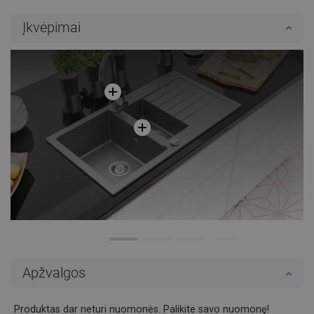
Į krepšelį
Į krepšelį
Įkvėpimai
Palyginti
favorite_border
Mėgstami
Palyginti
favorite_border
Mėgstami
Apžvalgos
Produktas dar neturi nuomonės. Palikite savo nuomonę!