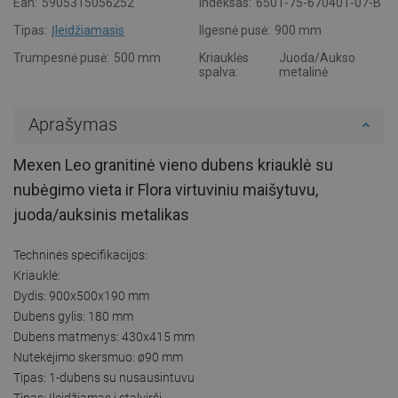
Ean:
5905315056252
Indeksas:
6501-75-670401-07-B
Tipas:
Įleidžiamasis
Ilgesnė pusė:
900 mm
Trumpesnė pusė:
500 mm
Kriauklės
Juoda/Aukso
spalva:
metalinė
Aprašymas
Mexen Leo granitinė vieno dubens kriauklė su
nubėgimo vieta ir Flora virtuviniu maišytuvu,
juoda/auksinis metalikas
Techninės specifikacijos:
Kriauklė:
Dydis: 900x500x190 mm
Dubens gylis: 180 mm
Dubens matmenys: 430x415 mm
Nutekėjimo skersmuo: ø90 mm
Tipas: 1-dubens su nusausintuvu
Tipas: Įleidžiamas į stalviršį