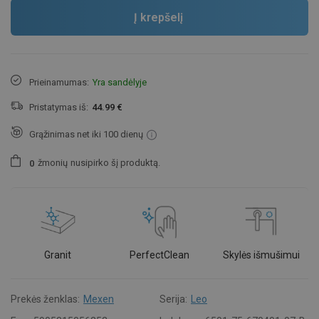
Į krepšelį
Prieinamumas:
Yra sandėlyje
Pristatymas iš:
44.99 €
Grąžinimas net iki 100 dienų
žmonių
nusipirko šį produktą.
0
Granit
PerfectClean
Skylės išmušimui
Prekės ženklas:
Mexen
Serija:
Leo