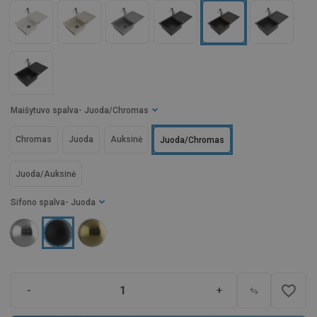
Maišytuvo spalva
- Juoda/Chromas
Chromas
Juoda
Auksinė
Juoda/Chromas
Juoda/Auksinė
Sifono spalva
- Juoda
favorite_border
-
+