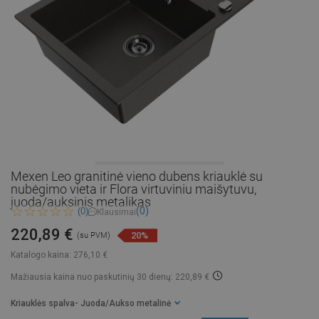
Mexen Leo granitinė vieno dubens kriauklė su
nubėgimo vieta ir Flora virtuviniu maišytuvu,
juoda/auksinis metalikas
(0)
(0)
Klausimai
220,89 €
20%
(su PVM)
Katalogo kaina:
276,10 €
Mažiausia kaina nuo paskutinių 30 dienų: 220,89 €
Kriauklės spalva
- Juoda/Aukso metalinė