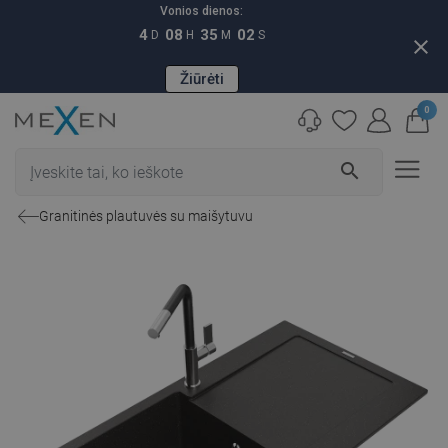
Vonios dienos:
4
08
35
01
D
H
M
S
close
Žiūrėti
0
search
Granitinės plautuvės su maišytuvu