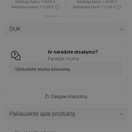
Katalogo kaina:
144,80 €
Katalogo kaina:
144,80 €
Mažiausia kaina: 115,89 €
Mažiausia kaina: 115,89 €
Prieinamumas:
Yra sandėlyje
Prieinamumas:
Yra sandėlyje
Į krepšelį
Į krepšelį
DUK
Palyginti
favorite_border
Mėgstami
Palyginti
favorite_border
Mėgstami
Ar neradote atsakymo?
Parašyk mums
Užduokite mums klausimą
Žr. Daugiau klausimų
Paklauskite apie produktą