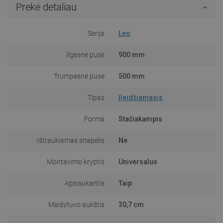
Prekė detaliau
Serija
Leo
Ilgesnė pusė
900 mm
Trumpesnė pusė
500 mm
Tipas
Įleidžiamasis
Forma
Stačiakampis
Ištraukiamas snapelis
Ne
Montavimo kryptis
Universalus
Apsisukantis
Taip
Maišytuvo aukštis
30,7 cm