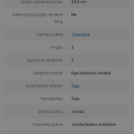
Snapo pasiekiamumas
24,5 cm
Galimybė prijungti vandens
Ne
filtrą
Kamerų kiekis
1 kamera
Angos
2
Įpjovos po angomis
2
Lašėjimo stotelė
Ilga lašėjimo stotelė
Automatinis sifonas
Taip
Pervedimas
Taip
Sifono spalva
Juoda
Kriauklės spalva
Juoda/Aukso metalinė