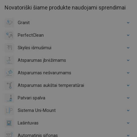
Novatoriški šiame produkte naudojami sprendimai
Granit
PerfectClean
Skylės išmušimui
Atsparumas įbrėžimams
Atsparumas nešvarumams
Atsparumas aukštai temperatūrai
Patvari spalva
Sistema Uni-Mount
Lašintuvas
Automatinis sifonas