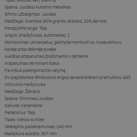
Spalva: Juodas/Auksinis metalikas
Sifono užbaigimas: Juodas
Medžiaga: Granitas (80% granito skaldos, 20% dervos)
Persipylimo anga: Taip
Angos: (maišytuvas, automatas) 2
Montavimas: Universalus, galimybė montuoti su nusausintuvu
kairėje arba dešinėje pusėje
Aukštas atsparumas įbrėžimams ir dėmėms
Atsparumas terminiam šokui
Paviršius palengvinantis valymą
Dvi papildomos išfrezuotos angos savarankiškam pramušimui ø35
Virtuvinis maišytuvas:
Medžiaga: Žalvaris
Spalva: Chromas/Juodas
Galvutė: Keramikine
Perlatorius: Taip
Tipas: Vienos svirties
Ištekėjimo pasiekiamumas: 245 mm
Maišytuvo aukštis: 307 mm