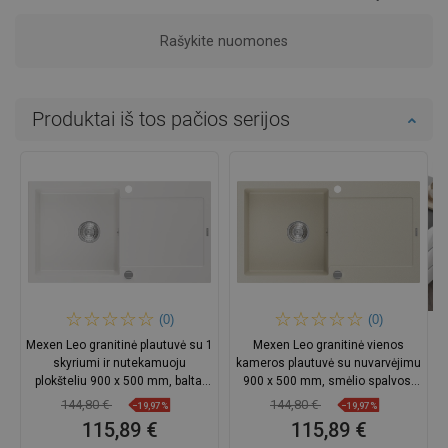
Rašykite nuomones
Produktai iš tos pačios serijos
(0)
(0)
Mexen Leo granitinė plautuvė su 1
Mexen Leo granitinė vienos
skyriumi ir nutekamuoju
kameros plautuvė su nuvarvėjimu
plokšteliu 900 x 500 mm, balta,
900 x 500 mm, smėlio spalvos,
chromuotas sifonas -
chromuotas sifonas -
144,80 €
144,80 €
−19,97%
−19,97%
6501901010-20
6501901010-69
115,89 €
115,89 €