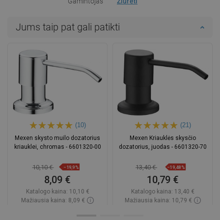
Gamintojas
Žiūrėti
Jums taip pat gali patikti
(10)
(21)
Mexen skysto muilo dozatorius
Mexen Kriauklės skysčio
kriauklei, chromas - 6601320-00
dozatorius, juodas - 6601320-70
10,10 €
13,40 €
−19,9%
−19,48%
8,09 €
10,79 €
Katalogo kaina:
10,10 €
Katalogo kaina:
13,40 €
Mažiausia kaina: 8,09 €
Mažiausia kaina: 10,79 €
Prieinamumas:
Yra sandėlyje
Prieinamumas:
Yra sandėlyje