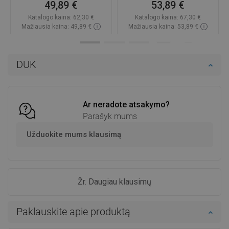
49,89 €
53,89 €
Katalogo kaina:
62,30 €
Katalogo kaina:
67,30 €
Mažiausia kaina: 49,89 €
Mažiausia kaina: 53,89 €
Prieinamumas:
Yra sandėlyje
Prieinamumas:
Yra sandėlyje
Į krepšelį
Į krepšelį
DUK
Palyginti
favorite_border
Mėgstami
Palyginti
favorite_border
Mėgstami
Ar neradote atsakymo?
Parašyk mums
Užduokite mums klausimą
Žr. Daugiau klausimų
Paklauskite apie produktą