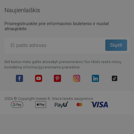
Naujienlaiškis
Prisiregistruokite prie informacinio biuletenio ir nuolat
atnaujinkite.
Bet kuriuo metu galite atsisakyti prenumeratos.Tuo tikslu rasite mūsų
kontaktinę informaciją teisiniame pranešime.
Facebook
YouTube
Pinterest
Instagram
LinkedIn
TikTok
2026 © Copyright mexen.lt. Visos teisės saugomos.