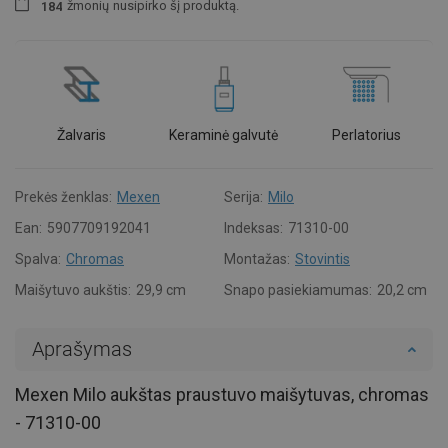
žmonių
nusipirko šį produktą.
1
8
4
Žalvaris
Keraminė galvutė
Perlatorius
Prekės ženklas:
Mexen
Serija:
Milo
Ean:
5907709192041
Indeksas:
71310-00
Spalva:
Chromas
Montažas:
Stovintis
Maišytuvo aukštis:
29,9 cm
Snapo pasiekiamumas:
20,2 cm
Aprašymas
Mexen Milo aukštas praustuvo maišytuvas, chromas
- 71310-00