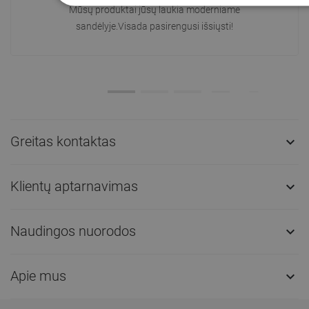
Mūsų produktai jūsų laukia moderniame
sandėlyje.Visada pasirengusi išsiųsti!
Greitas kontaktas

Klientų aptarnavimas

Naudingos nuorodos

Apie mus
