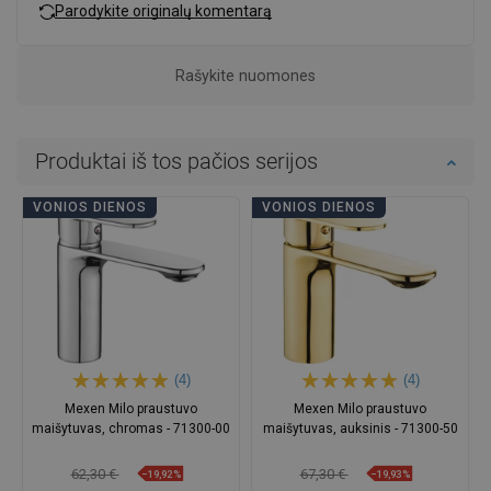
Parodykite originalų komentarą
Rašykite nuomones
Produktai iš tos pačios serijos
VONIOS DIENOS
VONIOS DIENOS
(4)
(4)
Mexen Milo praustuvo
Mexen Milo praustuvo
maišytuvas, chromas - 71300-00
maišytuvas, auksinis - 71300-50
62,30 €
67,30 €
−19,92%
−19,93%