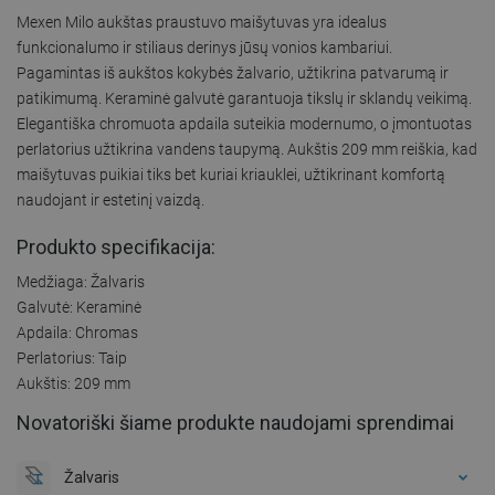
Mexen Milo aukštas praustuvo maišytuvas yra idealus
funkcionalumo ir stiliaus derinys jūsų vonios kambariui.
Pagamintas iš aukštos kokybės žalvario, užtikrina patvarumą ir
patikimumą. Keraminė galvutė garantuoja tikslų ir sklandų veikimą.
Elegantiška chromuota apdaila suteikia modernumo, o įmontuotas
perlatorius užtikrina vandens taupymą. Aukštis 209 mm reiškia, kad
maišytuvas puikiai tiks bet kuriai kriauklei, užtikrinant komfortą
naudojant ir estetinį vaizdą.
Produkto specifikacija:
Medžiaga: Žalvaris
Galvutė: Keraminė
Apdaila: Chromas
Perlatorius: Taip
Aukštis: 209 mm
Novatoriški šiame produkte naudojami sprendimai
Žalvaris