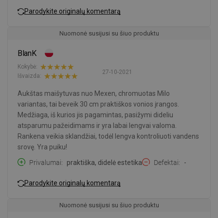
Parodykite originalų komentarą
Nuomonė susijusi su šiuo produktu
BlanK
Kokybė:
27-10-2021
Išvaizda:
Aukštas maišytuvas nuo Mexen, chromuotas Milo
variantas, tai beveik 30 cm praktiškos vonios įrangos.
Medžiaga, iš kurios jis pagamintas, pasižymi dideliu
atsparumu pažeidimams ir yra labai lengvai valoma.
Rankena veikia sklandžiai, todėl lengva kontroliuoti vandens
srovę. Yra puiku!
Privalumai
praktiška, didelė estetika
Defektai
-
Parodykite originalų komentarą
Nuomonė susijusi su šiuo produktu