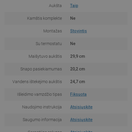
Aukšta
Taip
Kamštis komplekte
Ne
Montažas
Stovintis
Su termostatu
Ne
Maišytuvo aukštis
29,9 cm
Snapo pasiekiamumas
20,2 cm
Vandens ištekėjimo aukštis
24,7 cm
Išleidimo vamzdžio tipas
Fiksuota
Naudojimo instrukcija
Atsisiųskite
Saugumo informacija
Atsisiųskite