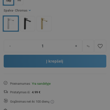
Ne
Taip
Spalva
- Chromas
favorite_border
-
+
Į krepšelį
Prieinamumas:
Yra sandėlyje
Pristatymas iš:
4.99 €
Grąžinimas net iki 100 dienų