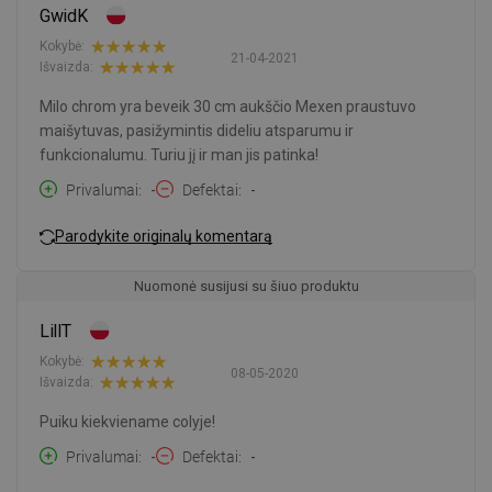
GwidK
Kokybė:
21-04-2021
Išvaizda:
Milo chrom yra beveik 30 cm aukščio Mexen praustuvo
maišytuvas, pasižymintis dideliu atsparumu ir
funkcionalumu. Turiu jį ir man jis patinka!
Privalumai
-
Defektai
-
Parodykite originalų komentarą
Nuomonė susijusi su šiuo produktu
LillT
Kokybė:
08-05-2020
Išvaizda:
Puiku kiekviename colyje!
Privalumai
-
Defektai
-