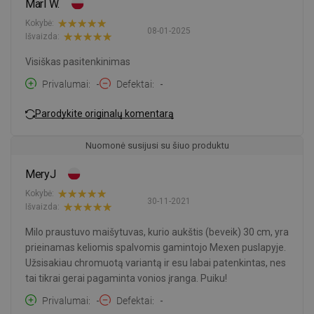
Marl W.
Kokybė:
08-01-2025
Išvaizda:
Visiškas pasitenkinimas
Privalumai
-
Defektai
-
Parodykite originalų komentarą
Nuomonė susijusi su šiuo produktu
MeryJ
Kokybė:
30-11-2021
Išvaizda:
Milo praustuvo maišytuvas, kurio aukštis (beveik) 30 cm, yra
prieinamas keliomis spalvomis gamintojo Mexen puslapyje.
Užsisakiau chromuotą variantą ir esu labai patenkintas, nes
tai tikrai gerai pagaminta vonios įranga. Puiku!
Privalumai
-
Defektai
-