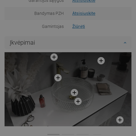
Garantijos sąlygos
Atsisiųskite
Bandymas PZH
Atsisiųskite
Gamintojas
Žiūrėti
Įkvėpimai