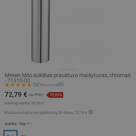
Mexen Milo aukštas praustuvo maišytuvas, chromas
- 71310-00
(0)
(5)
Klausimai
72,79 €
19,92%
(su PVM)
Katalogo kaina:
90,90 €
Mažiausia kaina nuo paskutinių 30 dienų: 72,79 €
Aukšta
- Taip