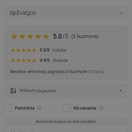
Apžvalgos
5.0
/5
(5 Nuomonė)
5.0
/5
Kokybė
4.9
/5
Išvaizda
Bendras vertinimas, pagrįstas 5 Nuomonė
(10 šalių)
Rūšiuoti:
Naujausias
Patvirtinta
Kiti variantai
Nuomonė susijusi su šiuo produktu