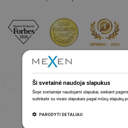
Atskaitykite daugiau
Ši svetainė naudoja slapukus
Šioje svetainėje naudojami slapukai, siekiant pageri
sutinkate su visais slapukais pagal mūsų slapukų pol
PARODYTI DETALIAU
Prekių prieinamumas