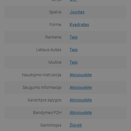
Spalva
Juodas
Forma
Kvadratas
Rankena
Taip
Lietaus dušas
Taip
Muilinė
Taip
Naudojimo instrukcija
Atsisiųskite
Saugumo informacija
Atsisiųskite
Garantijos sąlygos
Atsisiųskite
Bandymas PZH
Atsisiųskite
Gamintojas
Žiūrėti