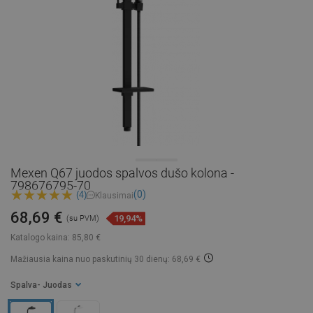
Mexen Q67 juodos spalvos dušo kolona -
798676795-70
(0)
(4)
Klausimai
68,69 €
19,94%
(su PVM)
Katalogo kaina:
85,80 €
Mažiausia kaina nuo paskutinių 30 dienų: 68,69 €
Spalva
- Juodas