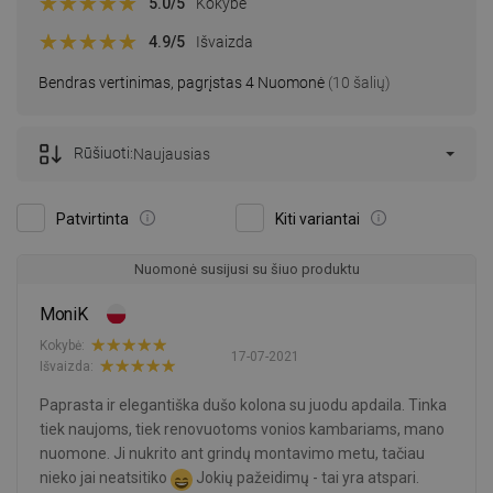
5.0
/5
Kokybė
4.9
/5
Išvaizda
Bendras vertinimas, pagrįstas 4 Nuomonė
(10 šalių)
Rūšiuoti:
Naujausias
Patvirtinta
Kiti variantai
Nuomonė susijusi su šiuo produktu
MoniK
Kokybė:
17-07-2021
Išvaizda:
Paprasta ir elegantiška dušo kolona su juodu apdaila. Tinka
tiek naujoms, tiek renovuotoms vonios kambariams, mano
nuomone. Ji nukrito ant grindų montavimo metu, tačiau
nieko jai neatsitiko
Jokių pažeidimų - tai yra atspari.