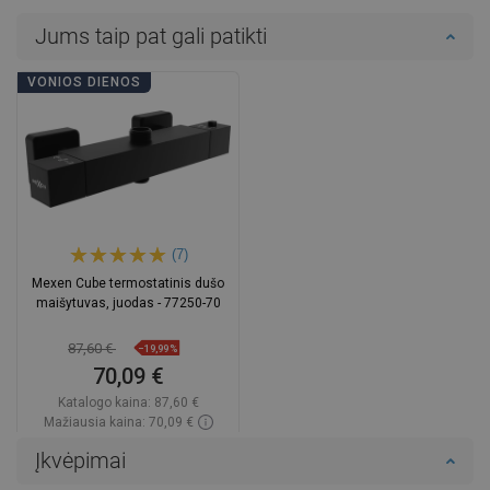
Jums taip pat gali patikti
VONIOS DIENOS
(7)
Mexen Cube termostatinis dušo
maišytuvas, juodas - 77250-70
87,60 €
−19,99%
70,09 €
Katalogo kaina:
87,60 €
Mažiausia kaina: 70,09 €
Prieinamumas:
Yra sandėlyje
Įkvėpimai
Į krepšelį