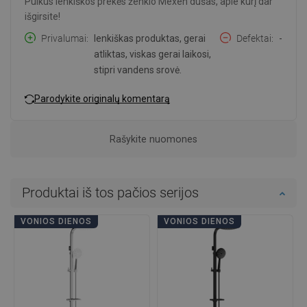
Puikus lenkiškos prekės ženklo Mexen dušas, apie kurį dar
išgirsite!
Privalumai
lenkiškas produktas, gerai
Defektai
-
atliktas, viskas gerai laikosi,
stipri vandens srovė.
Parodykite originalų komentarą
Rašykite nuomones
Produktai iš tos pačios serijos
VONIOS DIENOS
VONIOS DIENOS