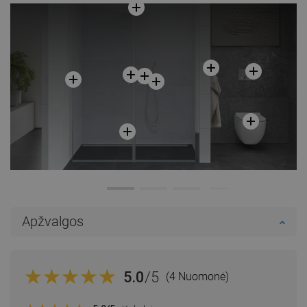
Palyginti
favorite_border
Mėgstami
Apžvalgos
5.0
/5
(4 Nuomonė)