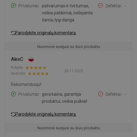
Privalumai
patvarumas ir tvirtumas,
Defektai
-
veikia patikimai, neliejantis
žarna, lygi danga.
Parodykite originalų komentarą
Nuomonė susijusi su šiuo produktu
AlexC
Kokybė:
20-11-2020
Išvaizda:
Rekomenduoju!
Privalumai
gera kaina, garantija
Defektai
-
produktui, veikia puikiai!
Parodykite originalų komentarą
Nuomonė susijusi su šiuo produktu