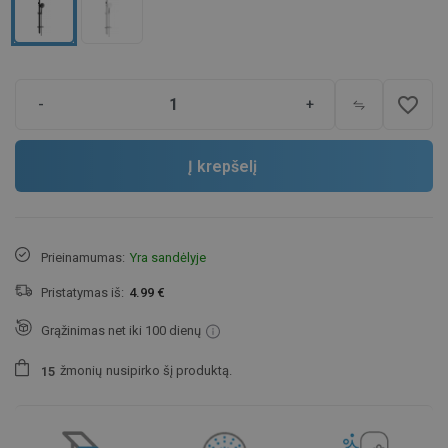
favorite_border
-
+
Į krepšelį
Prieinamumas:
Yra sandėlyje
Pristatymas iš:
4.99 €
Grąžinimas net iki 100 dienų
žmonių
nusipirko šį produktą.
1
5