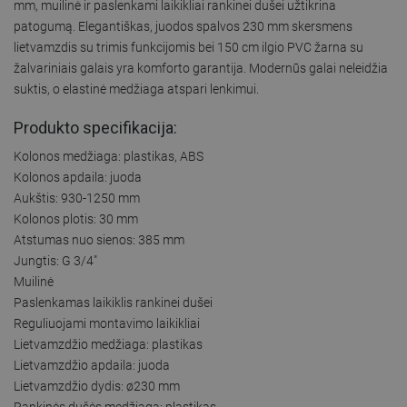
mm, muilinė ir paslenkami laikikliai rankinei dušei užtikrina
patogumą. Elegantiškas, juodos spalvos 230 mm skersmens
lietvamzdis su trimis funkcijomis bei 150 cm ilgio PVC žarna su
žalvariniais galais yra komforto garantija. Modernūs galai neleidžia
suktis, o elastinė medžiaga atspari lenkimui.
Produkto specifikacija:
Kolonos medžiaga: plastikas, ABS
Kolonos apdaila: juoda
Aukštis: 930-1250 mm
Kolonos plotis: 30 mm
Atstumas nuo sienos: 385 mm
Jungtis: G 3/4"
Muilinė
Paslenkamas laikiklis rankinei dušei
Reguliuojami montavimo laikikliai
Lietvamzdžio medžiaga: plastikas
Lietvamzdžio apdaila: juoda
Lietvamzdžio dydis: ø230 mm
Rankinės dušės medžiaga: plastikas