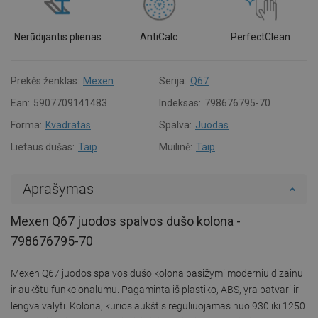
Nerūdijantis plienas
AntiCalc
PerfectClean
Prekės ženklas:
Mexen
Serija:
Q67
Ean:
5907709141483
Indeksas:
798676795-70
Forma:
Kvadratas
Spalva:
Juodas
Lietaus dušas:
Taip
Muilinė:
Taip
Aprašymas
Mexen Q67 juodos spalvos dušo kolona -
798676795-70
Mexen Q67 juodos spalvos dušo kolona pasižymi moderniu dizainu
ir aukštu funkcionalumu. Pagaminta iš plastiko, ABS, yra patvari ir
lengva valyti. Kolona, kurios aukštis reguliuojamas nuo 930 iki 1250