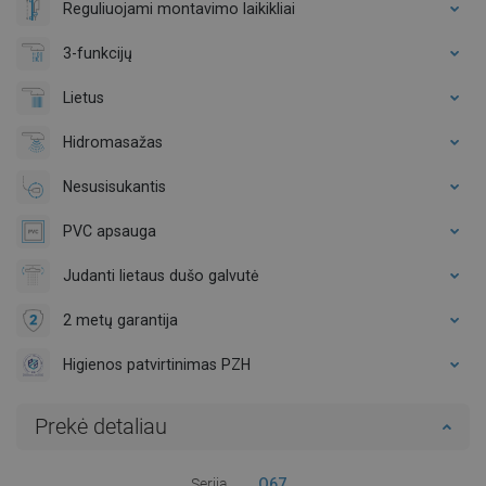
Reguliuojami montavimo laikikliai
3-funkcijų
Lietus
Hidromasažas
Nesusisukantis
PVC apsauga
Judanti lietaus dušo galvutė
2 metų garantija
Higienos patvirtinimas PZH
Prekė detaliau
Serija
Q67