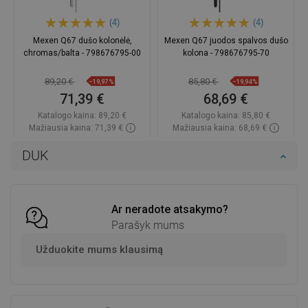
(4)
(4)
Mexen Q67 dušo kolonėlė,
Mexen Q67 juodos spalvos dušo
chromas/balta - 798676795-00
kolona - 798676795-70
89,20 €
85,80 €
−19,97%
−19,94%
71,39 €
68,69 €
Katalogo kaina:
89,20 €
Katalogo kaina:
85,80 €
Mažiausia kaina: 71,39 €
Mažiausia kaina: 68,69 €
Prieinamumas:
Yra sandėlyje
Prieinamumas:
Yra sandėlyje
DUK
Į krepšelį
Į krepšelį
Palyginti
favorite_border
Mėgstami
Palyginti
favorite_border
Mėgstami
Ar neradote atsakymo?
Parašyk mums
Užduokite mums klausimą