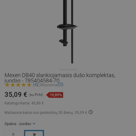
Mexen DB40 slankiojamasis dušo komplektas,
juodas - 785404584-70
(0)
(4)
Klausimai
35,09 €
19,89%
(su PVM)
Katalogo kaina:
43,80 €
Mažiausia kaina nuo paskutinių 30 dienų: 35,09 €
Spalva
- Juodas