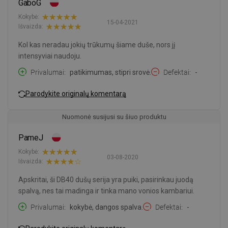
GaboG
Kokybė:
15-04-2021
Išvaizda:
Kol kas neradau jokių trūkumų šiame duše, nors jį
intensyviai naudoju.
Privalumai
patikimumas, stipri srovė.
Defektai
-
Parodykite originalų komentarą
Nuomonė susijusi su šiuo produktu
PameJ
Kokybė:
03-08-2020
Išvaizda:
Apskritai, ši DB40 dušų serija yra puiki, pasirinkau juodą
spalvą, nes tai madinga ir tinka mano vonios kambariui.
Privalumai
kokybė, dangos spalva.
Defektai
-