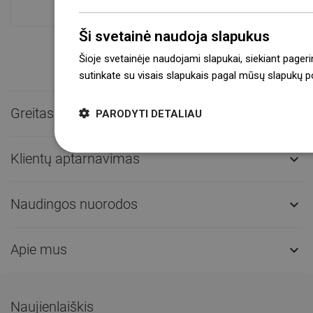
Ši svetainė naudoja slapukus
Šioje svetainėje naudojami slapukai, siekiant pageri
sutinkate su visais slapukais pagal mūsų slapukų pol
Greitas kontaktas

PARODYTI DETALIAU
Klientų aptarnavimas

Naudingos nuorodos

Apie mus

Naujienlaiškis