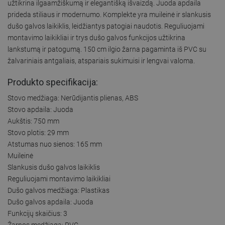
užtikrina ilgaamžiškumą ir elegantišką išvaizdą. Juoda apdaila
prideda stiliaus ir modernumo. Komplekte yra muileinė ir slankusis
dušo galvos laikiklis, leidžiantys patogiai naudotis. Reguliuojami
montavimo laikikliai ir trys dušo galvos funkcijos užtikrina
lankstumą ir patogumą. 150 cm ilgio žarna pagaminta iš PVC su
žalvariniais antgaliais, atspariais sukimuisi ir lengvai valoma.
Produkto specifikacija:
Stovo medžiaga: Nerūdijantis plienas, ABS
Stovo apdaila: Juoda
Aukštis: 750 mm
Stovo plotis: 29 mm
Atstumas nuo sienos: 165 mm
Muileinė
Slankusis dušo galvos laikiklis
Reguliuojami montavimo laikikliai
Dušo galvos medžiaga: Plastikas
Dušo galvos apdaila: Juoda
Funkcijų skaičius: 3
Žarnos medžiaga: PVC