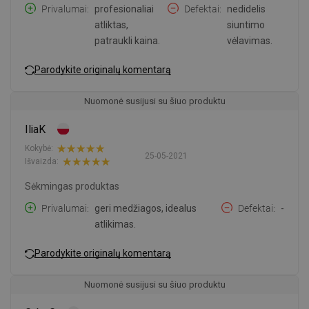
Privalumai
profesionaliai
Defektai
nedidelis
atliktas,
siuntimo
patraukli kaina.
vėlavimas.
Parodykite originalų komentarą
Nuomonė susijusi su šiuo produktu
IliaK
Kokybė:
25-05-2021
Išvaizda:
Sėkmingas produktas
Privalumai
geri medžiagos, idealus
Defektai
-
atlikimas.
Parodykite originalų komentarą
Nuomonė susijusi su šiuo produktu