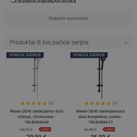
Parodykite originalų komentarą
Rašykite nuomones
Produktai iš tos pačios serijos
VONIOS DIENOS
VONIOS DIENOS
(4)
(4)
Mexen DB40 slankiojantis dušo
Mexen DB40 slankiojamasis
rinkinys, chromuotas -
dušo komplektas, juodas -
785404584-00
785404584-70
38,70 €
43,80 €
−19,92%
−19,89%