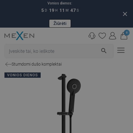
Vonios dienos:
5
19
11
46
D
H
M
S
close
Žiūrėti
0
search
Stumdomi dušo komplektai
VONIOS DIENOS