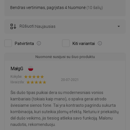
Bendras vertinimas, pagrįstas 4 Nuomonė
(10 šalių)
Rūšiuoti:
Naujausias
Patvirtinta
Kiti variantai
Nuomonė susijusi su šiuo produktu
MałgG
Kokybė:
20-07-2021
Išvaizda:
Šis dušo tipas puikiai dera su modernesniais vonios
kambariais (tokiais kaip mano), o spalva gerai atrodo
šviesiame sienos fone. Tai yra kontrasto pagrindu sukurta
kombinacija, kuri suteikia įdomų efektą. Neturiu ir priekaištų
dėl dušo veikimo, jis tiesiog atlieka savo funkciją. Malonu
naudotis, rekomenduoju.