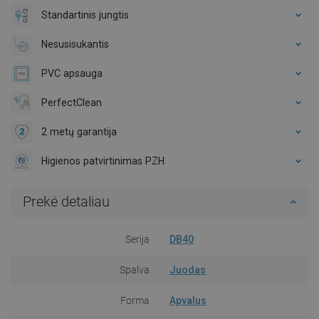
Standartinis jungtis
Nesusisukantis
PVC apsauga
PerfectClean
2 metų garantija
Higienos patvirtinimas PZH
Prekė detaliau
Serija
DB40
Spalva
Juodas
Forma
Apvalus