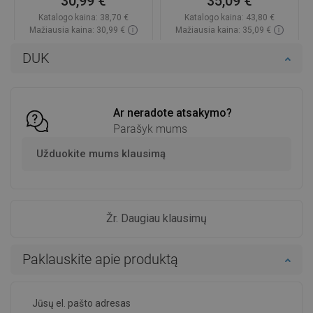
30,99 €
35,09 €
Katalogo kaina:
38,70 €
Katalogo kaina:
43,80 €
Mažiausia kaina: 30,99 €
Mažiausia kaina: 35,09 €
Prieinamumas:
Yra sandėlyje
Prieinamumas:
Yra sandėlyje
DUK
Į krepšelį
Į krepšelį
Palyginti
favorite_border
Mėgstami
Palyginti
favorite_border
Mėgstami
Ar neradote atsakymo?
Parašyk mums
Užduokite mums klausimą
Žr. Daugiau klausimų
Paklauskite apie produktą