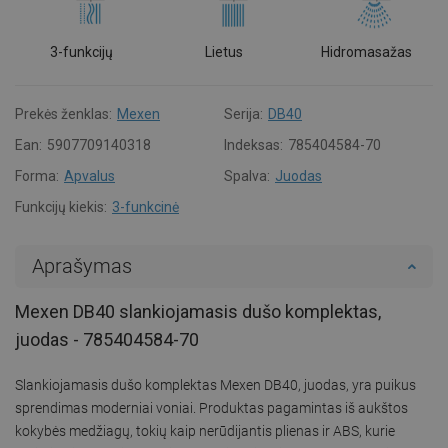
3-funkcijų
Lietus
Hidromasažas
Prekės ženklas:
Mexen
Serija:
DB40
Ean:
5907709140318
Indeksas:
785404584-70
Forma:
Apvalus
Spalva:
Juodas
Funkcijų kiekis:
3-funkcinė
Aprašymas
Mexen DB40 slankiojamasis dušo komplektas,
juodas - 785404584-70
Slankiojamasis dušo komplektas Mexen DB40, juodas, yra puikus
sprendimas moderniai voniai. Produktas pagamintas iš aukštos
kokybės medžiagų, tokių kaip nerūdijantis plienas ir ABS, kurie