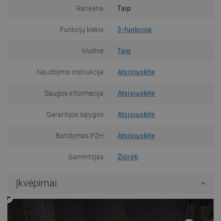
Rankena
Taip
Funkcijų kiekis
3-funkcinė
Muilinė
Taip
Naudojimo instrukcija
Atsisiųskite
Saugos informacija
Atsisiųskite
Garantijos sąlygos
Atsisiųskite
Bandymas PZH
Atsisiųskite
Gamintojas
Žiūrėti
Įkvėpimai