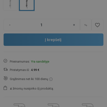
favorite_border
-
+
Į krepšelį
Prieinamumas:
Yra sandėlyje
Pristatymas iš:
4.99 €
Grąžinimas net iki 100 dienų
žmonių
nusipirko šį produktą.
4