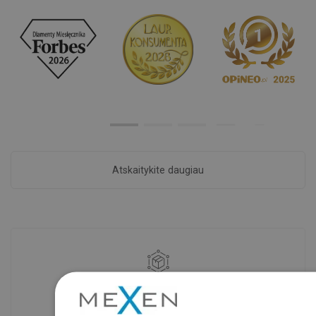
Atskaitykite daugiau
Prekių prieinamumas
Mūsų produktai jūsų laukia moderniame
sandėlyje.Visada pasirengusi išsiųsti!