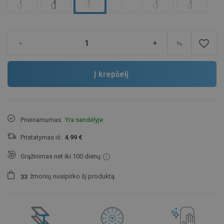
favorite_border
-
+
Į krepšelį
Prieinamumas:
Yra sandėlyje
Pristatymas iš:
4.99 €
Grąžinimas net iki 100 dienų
žmonių
nusipirko šį produktą.
3
3