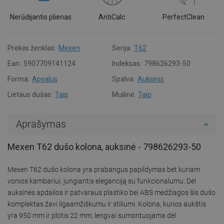
Nerūdijantis plienas
AntiCalc
PerfectClean
Prekės ženklas:
Mexen
Serija:
T62
Ean:
5907709141124
Indeksas:
798626293-50
Forma:
Apvalus
Spalva:
Auksinis
Lietaus dušas:
Taip
Muilinė:
Taip
Aprašymas
Mexen T62 dušo kolona, auksinė - 798626293-50
Mexen T62 dušo kolona yra prabangus papildymas bet kuriam
vonios kambariui, jungiantis eleganciją su funkcionalumu. Dėl
auksinės apdailos ir patvaraus plastiko bei ABS medžiagos šis dušo
komplektas žavi ilgaamžiškumu ir stiliumi. Kolona, kurios aukštis
yra 950 mm ir plotis 22 mm, lengvai sumontuojama dėl