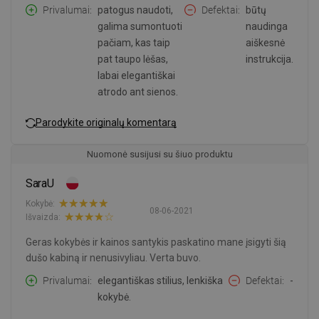
Privalumai
patogus naudoti,
Defektai
būtų
galima sumontuoti
naudinga
pačiam, kas taip
aiškesnė
pat taupo lėšas,
instrukcija.
labai elegantiškai
atrodo ant sienos.
Parodykite originalų komentarą
Nuomonė susijusi su šiuo produktu
SaraU
Kokybė:
08-06-2021
Išvaizda:
Geras kokybės ir kainos santykis paskatino mane įsigyti šią
dušo kabiną ir nenusivyliau. Verta buvo.
Privalumai
elegantiškas stilius, lenkiška
Defektai
-
kokybė.