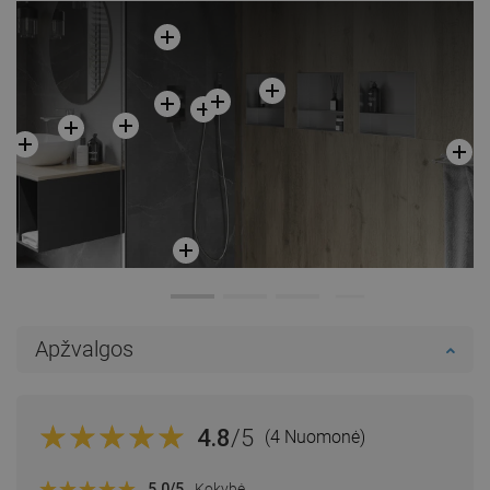
Apžvalgos
4.8
/5
(4 Nuomonė)
5.0
/5
Kokybė