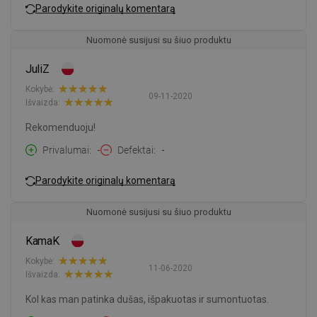
Parodykite originalų komentarą
Nuomonė susijusi su šiuo produktu
JuliZ
Kokybė:
09-11-2020
Išvaizda:
Rekomenduoju!
Privalumai
-
Defektai
-
Parodykite originalų komentarą
Nuomonė susijusi su šiuo produktu
KamaK
Kokybė:
11-06-2020
Išvaizda:
Kol kas man patinka dušas, išpakuotas ir sumontuotas.