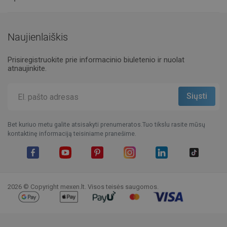
Naujienlaiškis
Prisiregistruokite prie informacinio biuletenio ir nuolat
atnaujinkite.
Bet kuriuo metu galite atsisakyti prenumeratos.Tuo tikslu rasite mūsų
kontaktinę informaciją teisiniame pranešime.
Facebook
YouTube
Pinterest
Instagram
LinkedIn
TikTok
2026 © Copyright mexen.lt. Visos teisės saugomos.