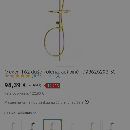
Mexen T62 dušo kolona, auksinė - 798626293-50
(0)
(4)
Klausimai
98,39 €
19,94%
(su PVM)
Katalogo kaina:
122,90 €
Mažiausia kaina nuo paskutinių 30 dienų: 98,39 €
Spalva
- Auksinis