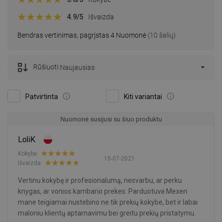
4.9
/5
Išvaizda
Bendras vertinimas, pagrįstas 4 Nuomonė
(10 šalių)
Rūšiuoti:
Naujausias
Patvirtinta
Kiti variantai
Nuomonė susijusi su šiuo produktu
LoliK
Kokybė:
15-07-2021
Išvaizda:
Vertinu kokybę ir profesionalumą, nesvarbu, ar perku
knygas, ar vonios kambario prekes. Parduotuvė Mexen
mane teigiamai nustebino ne tik prekių kokybe, bet ir labai
maloniu klientų aptarnavimu bei greitu prekių pristatymu.