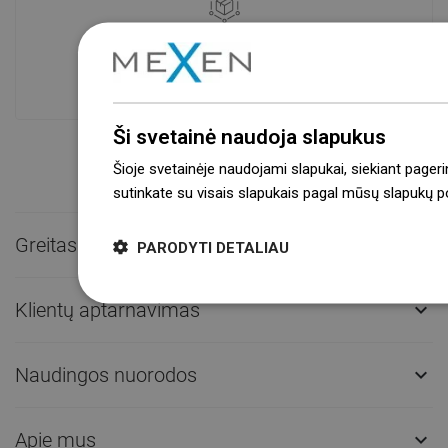
Prekių prieinamumas
Mūsų produktai jūsų laukia moderniame
sandėlyje.Visada pasirengusi išsiųsti!
Ši svetainė naudoja slapukus
Šioje svetainėje naudojami slapukai, siekiant pageri
sutinkate su visais slapukais pagal mūsų slapukų pol
Greitas kontaktas

PARODYTI DETALIAU
Klientų aptarnavimas

Naudingos nuorodos

Apie mus
