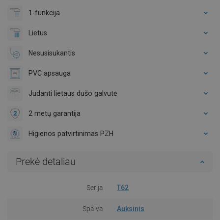
1-funkcija
Lietus
Nesusisukantis
PVC apsauga
Judanti lietaus dušo galvutė
2 metų garantija
Higienos patvirtinimas PZH
Prekė detaliau
Serija
T62
Spalva
Auksinis