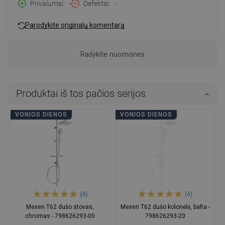
Privalumai
-
Defektai
-
Parodykite originalų komentarą
Rašykite nuomones
Produktai iš tos pačios serijos
VONIOS DIENOS
VONIOS DIENOS
(4)
(4)
Mexen T62 dušo stovas,
Mexen T62 dušo kolonėlė, balta -
chromas - 798626293-00
798626293-20