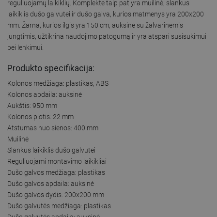
reguliuojamų laikiklių. Komplekte taip pat yra muilinė, slankus
laikiklis dušo galvutei ir dušo galva, kurios matmenys yra 200x200
mm. Žarna, kurios ilgis yra 150 cm, auksinė su žalvarinėmis
jungtimis, užtikrina naudojimo patogumą ir yra atspari susisukimui
bei lenkimui.
Produkto specifikacija:
Kolonos medžiaga: plastikas, ABS
Kolonos apdaila: auksinė
Aukštis: 950 mm
Kolonos plotis: 22 mm
Atstumas nuo sienos: 400 mm
Muilinė
Slankus laikiklis dušo galvutei
Reguliuojami montavimo laikikliai
Dušo galvos medžiaga: plastikas
Dušo galvos apdaila: auksinė
Dušo galvos dydis: 200x200 mm
Dušo galvutės medžiaga: plastikas
Dušo galvutės apdaila: auksinė