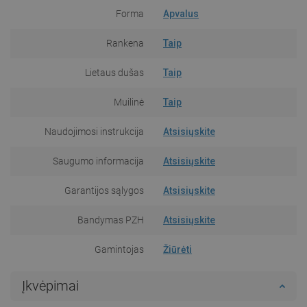
Forma
Apvalus
Rankena
Taip
Lietaus dušas
Taip
Muilinė
Taip
Naudojimosi instrukcija
Atsisiųskite
Saugumo informacija
Atsisiųskite
Garantijos sąlygos
Atsisiųskite
Bandymas PZH
Atsisiųskite
Gamintojas
Žiūrėti
Įkvėpimai