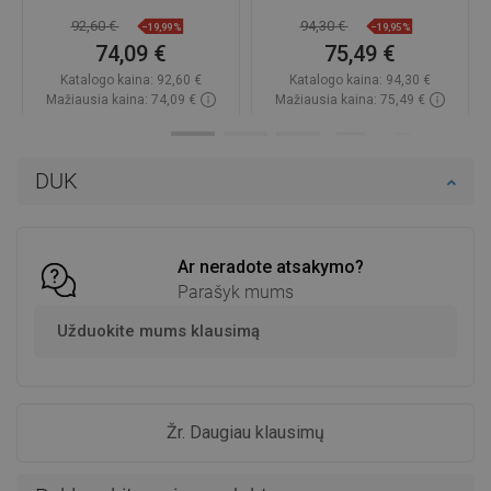
92,60 €
94,30 €
−19,99%
−19,95%
74,09 €
75,49 €
Katalogo kaina:
92,60 €
Katalogo kaina:
94,30 €
Mažiausia kaina: 74,09 €
Mažiausia kaina: 75,49 €
Prieinamumas:
2026-09-08
Prieinamumas:
Yra sandėlyje
Į krepšelį
Į krepšelį
DUK
Palyginti
favorite_border
Mėgstami
Palyginti
favorite_border
Mėgstami
Ar neradote atsakymo?
Parašyk mums
Užduokite mums klausimą
Žr. Daugiau klausimų