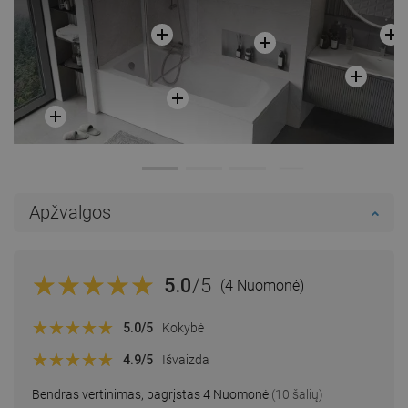
Apžvalgos
5.0
/5
(4 Nuomonė)
5.0
/5
Kokybė
4.9
/5
Išvaizda
Bendras vertinimas, pagrįstas 4 Nuomonė
(10 šalių)