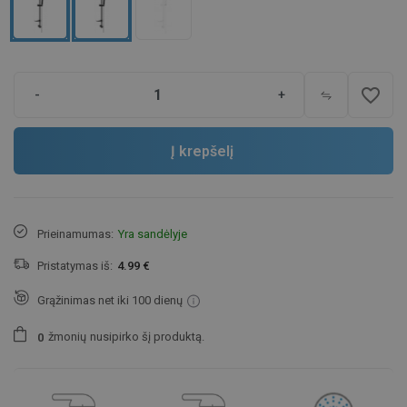
favorite_border
-
+
Į krepšelį
Prieinamumas:
Yra sandėlyje
Pristatymas iš:
4.99 €
Grąžinimas net iki 100 dienų
žmonių
nusipirko šį produktą.
0