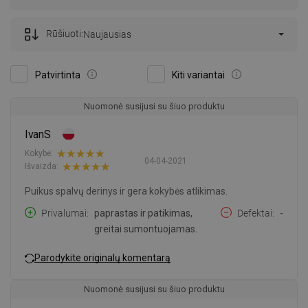
Rūšiuoti:
Naujausias
Patvirtinta
Kiti variantai
Nuomonė susijusi su šiuo produktu
IvanS
Kokybė:
04-04-2021
Išvaizda:
Puikus spalvų derinys ir gera kokybės atlikimas.
Privalumai
paprastas ir patikimas,
Defektai
-
greitai sumontuojamas.
Parodykite originalų komentarą
Nuomonė susijusi su šiuo produktu