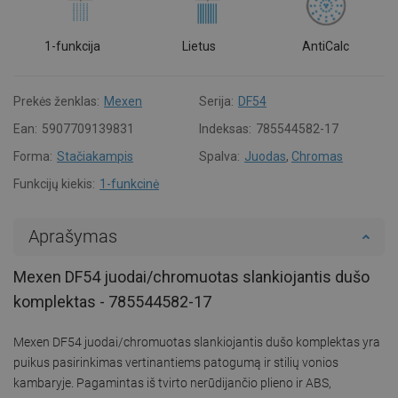
1-funkcija
Lietus
AntiCalc
Prekės ženklas:
Mexen
Serija:
DF54
Ean:
5907709139831
Indeksas:
785544582-17
Forma:
Stačiakampis
Spalva:
Juodas
,
Chromas
Funkcijų kiekis:
1-funkcinė
Aprašymas
Mexen DF54 juodai/chromuotas slankiojantis dušo
komplektas - 785544582-17
Mexen DF54 juodai/chromuotas slankiojantis dušo komplektas yra
puikus pasirinkimas vertinantiems patogumą ir stilių vonios
kambaryje. Pagamintas iš tvirto nerūdijančio plieno ir ABS,