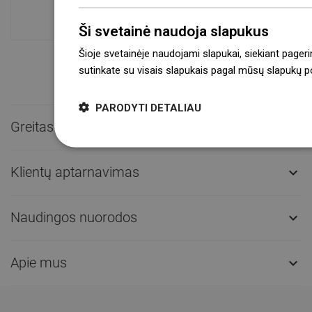
sandėlyje.Visada pasirengusi išsiųsti!
Ši svetainė naudoja slapukus
Šioje svetainėje naudojami slapukai, siekiant pageri
sutinkate su visais slapukais pagal mūsų slapukų pol
PARODYTI DETALIAU
Greitas kontaktas

Klientų aptarnavimas

Naudingos nuorodos

Apie mus
