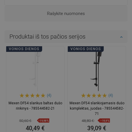
Rašykite nuomones
Produktai iš tos pačios serijos
VONIOS DIENOS
VONIOS DIENOS
(4)
(4)
Mexen DF54 slankus baltas dušo
Mexen DF54 slankiojamasis dušo
rinkinys - 785544582-21
komplektas, juodas - 785544582-
71
50,60 €
48,80 €
−19,98%
−19,9%
40,49 €
39,09 €