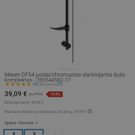
Mexen DF54 juodai/chromuotas slankiojantis dušo
komplektas - 785544582-17
(0)
(4)
Klausimai
39,09 €
19,9%
(su PVM)
Katalogo kaina:
48,80 €
Mažiausia kaina nuo paskutinių 30 dienų: 39,09 €
Spalva
- Chromas