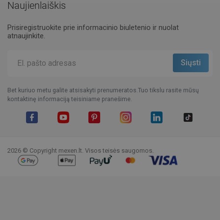
Naujienlaiškis
Prisiregistruokite prie informacinio biuletenio ir nuolat
atnaujinkite.
Bet kuriuo metu galite atsisakyti prenumeratos.Tuo tikslu rasite mūsų
kontaktinę informaciją teisiniame pranešime.
Facebook
YouTube
Pinterest
Instagram
LinkedIn
TikTok
2026 © Copyright mexen.lt. Visos teisės saugomos.