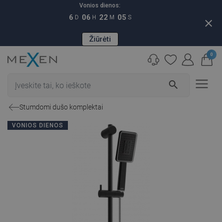
Vonios dienos:
6
06
22
04
D
H
M
S
close
Žiūrėti
0
search
Stumdomi dušo komplektai
VONIOS DIENOS