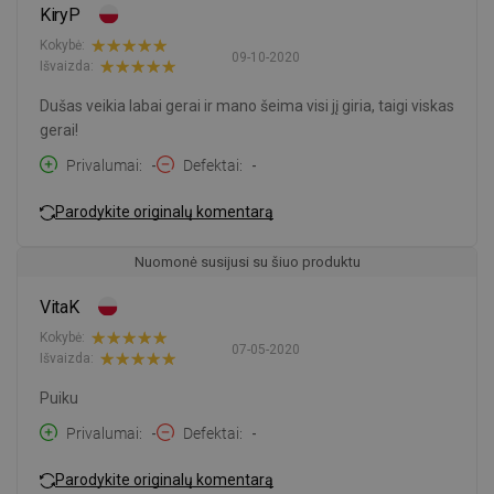
KiryP
Kokybė:
09-10-2020
Išvaizda:
Dušas veikia labai gerai ir mano šeima visi jį giria, taigi viskas
gerai!
Privalumai
-
Defektai
-
Parodykite originalų komentarą
Nuomonė susijusi su šiuo produktu
VitaK
Kokybė:
07-05-2020
Išvaizda:
Puiku
Privalumai
-
Defektai
-
Parodykite originalų komentarą