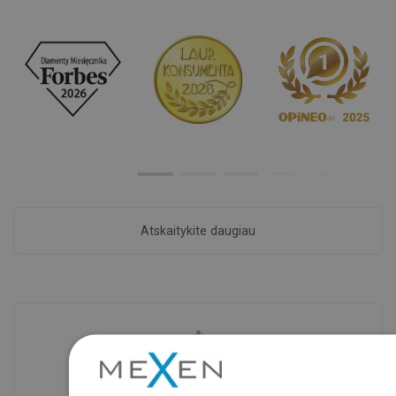
Atskaitykite daugiau
Prekių prieinamumas
Mūsų produktai jūsų laukia moderniame