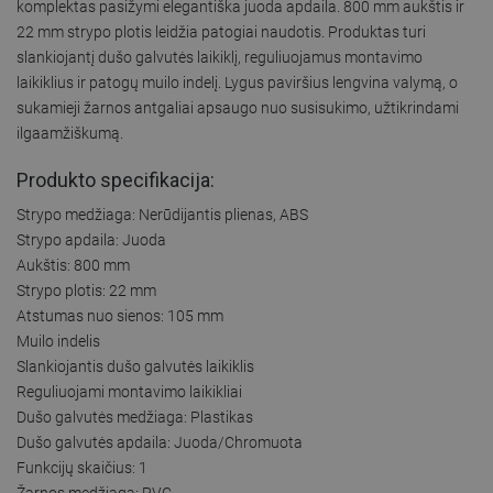
komplektas pasižymi elegantiška juoda apdaila. 800 mm aukštis ir
22 mm strypo plotis leidžia patogiai naudotis. Produktas turi
slankiojantį dušo galvutės laikiklį, reguliuojamus montavimo
laikiklius ir patogų muilo indelį. Lygus paviršius lengvina valymą, o
sukamieji žarnos antgaliai apsaugo nuo susisukimo, užtikrindami
ilgaamžiškumą.
Produkto specifikacija:
Strypo medžiaga: Nerūdijantis plienas, ABS
Strypo apdaila: Juoda
Aukštis: 800 mm
Strypo plotis: 22 mm
Atstumas nuo sienos: 105 mm
Muilo indelis
Slankiojantis dušo galvutės laikiklis
Reguliuojami montavimo laikikliai
Dušo galvutės medžiaga: Plastikas
Dušo galvutės apdaila: Juoda/Chromuota
Funkcijų skaičius: 1
Žarnos medžiaga: PVC