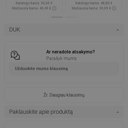
Katalogo kaina:
50,60 €
Katalogo kaina:
48,80 €
Mažiausia kaina: 40,49 €
Mažiausia kaina: 39,09 €
Prieinamumas:
Yra sandėlyje
Prieinamumas:
Yra sandėlyje
Į krepšelį
Į krepšelį
DUK
Palyginti
favorite_border
Mėgstami
Palyginti
favorite_border
Mėgstami
Ar neradote atsakymo?
Parašyk mums
Užduokite mums klausimą
Žr. Daugiau klausimų
Paklauskite apie produktą