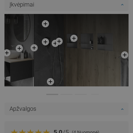
Įkvėpimai
Apžvalgos
5.0
/5
(4 Nuomonė)