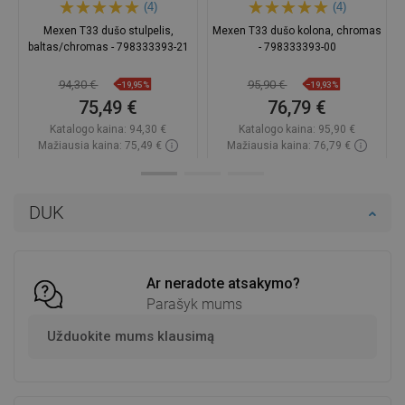
(4)
(4)
Mexen T33 dušo stulpelis,
Mexen T33 dušo kolona, chromas
baltas/chromas - 798333393-21
- 798333393-00
94,30 €
95,90 €
−19,95%
−19,93%
75,49 €
76,79 €
Katalogo kaina:
94,30 €
Katalogo kaina:
95,90 €
Mažiausia kaina: 75,49 €
Mažiausia kaina: 76,79 €
Prieinamumas:
Yra sandėlyje
Prieinamumas:
2026-09-08
Į krepšelį
Į krepšelį
DUK
Palyginti
favorite_border
Mėgstami
Palyginti
favorite_border
Mėgstami
Ar neradote atsakymo?
Parašyk mums
Užduokite mums klausimą