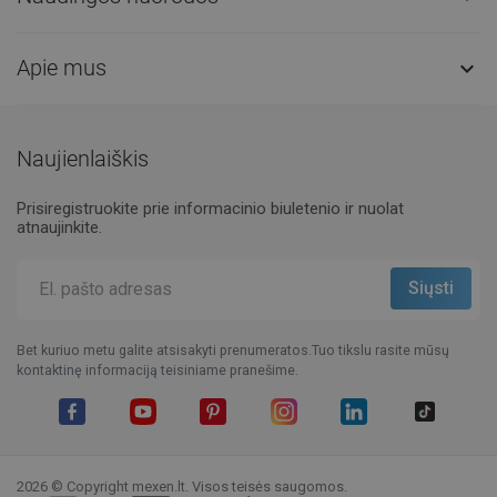
Apie mus

Naujienlaiškis
Prisiregistruokite prie informacinio biuletenio ir nuolat
atnaujinkite.
Bet kuriuo metu galite atsisakyti prenumeratos.Tuo tikslu rasite mūsų
kontaktinę informaciją teisiniame pranešime.
Facebook
YouTube
Pinterest
Instagram
LinkedIn
TikTok
2026 © Copyright mexen.lt. Visos teisės saugomos.