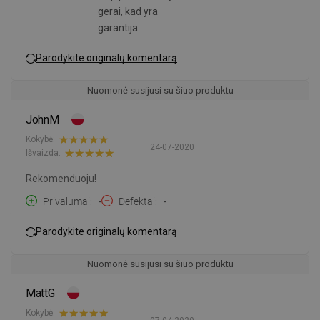
gerai, kad yra
garantija.
Parodykite originalų komentarą
Nuomonė susijusi su šiuo produktu
JohnM
Kokybė:
24-07-2020
Išvaizda:
Rekomenduoju!
Privalumai
-
Defektai
-
Parodykite originalų komentarą
Nuomonė susijusi su šiuo produktu
MattG
Kokybė: