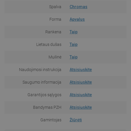
Spalva
Chromas
Forma
Apvalus
Rankena
Taip
Lietaus dušas
Taip
Muilinė
Taip
Naudojimosi instrukcija
Atsisiųskite
Saugumo informacija
Atsisiųskite
Garantijos sąlygos
Atsisiųskite
Bandymas PZH
Atsisiųskite
Gamintojas
Žiūrėti