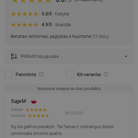
5.0
/5
Kokybė
4.9
/5
Išvaizda
Bendras vertinimas, pagrįstas 4 Nuomonė
(10 šalių)
Rūšiuoti:
Naujausias
Patvirtinta
Kiti variantai
Nuomonė susijusi su šiuo produktu
EugeM
Kokybė:
26-12-2021
Išvaizda:
Ką čia galima pasakyti.. Tai fainas ir nebrangus dušas
universalia chromo spalva.