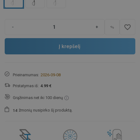
favorite_border
-
+
Į krepšelį
Prieinamumas:
2026-09-08
Pristatymas iš:
4.99 €
Grąžinimas net iki 100 dienų
žmonių
nusipirko šį produktą.
1
4