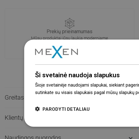
Prekių prieinamumas
Mūsų produktai jūsų laukia moderniame
sandėlyje.Visada pasirengusi išsiųsti!
Ši svetainė naudoja slapukus
Šioje svetainėje naudojami slapukai, siekiant pageri
sutinkate su visais slapukais pagal mūsų slapukų pol
Greitas kontaktas

PARODYTI DETALIAU
Klientų aptarnavimas

Naudingos nuorodos
