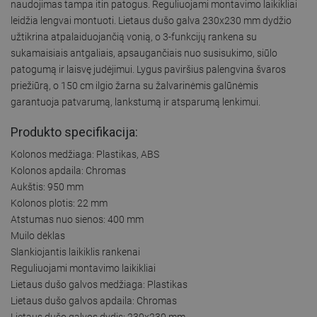
naudojimas tampa itin patogus. Reguliuojami montavimo laikikliai
leidžia lengvai montuoti. Lietaus dušo galva 230x230 mm dydžio
užtikrina atpalaiduojančią vonią, o 3-funkcijų rankena su
sukamaisiais antgaliais, apsaugančiais nuo susisukimo, siūlo
patogumą ir laisvę judėjimui. Lygus paviršius palengvina švaros
priežiūrą, o 150 cm ilgio žarna su žalvarinėmis galūnėmis
garantuoja patvarumą, lankstumą ir atsparumą lenkimui.
Produkto specifikacija:
Kolonos medžiaga: Plastikas, ABS
Kolonos apdaila: Chromas
Aukštis: 950 mm
Kolonos plotis: 22 mm
Atstumas nuo sienos: 400 mm
Muilo dėklas
Slankiojantis laikiklis rankenai
Reguliuojami montavimo laikikliai
Lietaus dušo galvos medžiaga: Plastikas
Lietaus dušo galvos apdaila: Chromas
Lietaus dušo galvos dydis: 230x230 mm