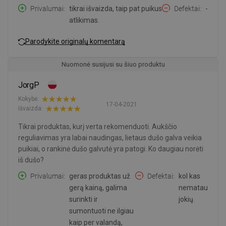
Privalumai
tikrai išvaizda, taip pat puikus
Defektai
-
atlikimas.
Parodykite originalų komentarą
Nuomonė susijusi su šiuo produktu
JorgP
Kokybė:
17-04-2021
Išvaizda:
Tikrai produktas, kurį verta rekomenduoti. Aukščio
reguliavimas yra labai naudingas, lietaus dušo galva veikia
puikiai, o rankinė dušo galvutė yra patogi. Ko daugiau norėti
iš dušo?
Privalumai
geras produktas už
Defektai
kol kas
gerą kainą, galima
nematau
surinkti ir
jokių.
sumontuoti ne ilgiau
kaip per valandą,