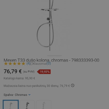
Mexen T33 dušo kolona, chromas - 798333393-00
(0)
(4)
Klausimai
76,79 €
19,93%
(su PVM)
Katalogo kaina:
95,90 €
Mažiausia kaina nuo paskutinių 30 dienų: 76,79 €
Spalva
- Chromas