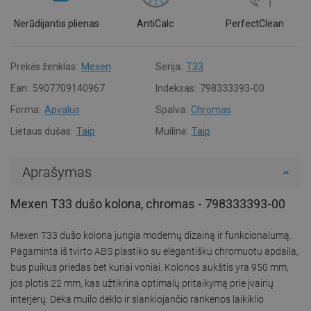
Nerūdijantis plienas
AntiCalc
PerfectClean
Prekės ženklas:
Mexen
Serija:
T33
Ean:
5907709140967
Indeksas:
798333393-00
Forma:
Apvalus
Spalva:
Chromas
Lietaus dušas:
Taip
Muilinė:
Taip
Aprašymas
Mexen T33 dušo kolona, chromas - 798333393-00
Mexen T33 dušo kolona jungia modernų dizainą ir funkcionalumą.
Pagaminta iš tvirto ABS plastiko su elegantišku chromuotu apdaila,
bus puikus priedas bet kuriai voniai. Kolonos aukštis yra 950 mm,
jos plotis 22 mm, kas užtikrina optimalų pritaikymą prie įvairių
interjerų. Dėka muilo dėklo ir slankiojančio rankenos laikiklio