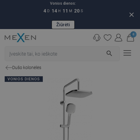
Vonios dienos:
4
14
11
19
D
H
M
S
close
Žiūrėti
0
search
Dušo kolonėlės
VONIOS DIENOS