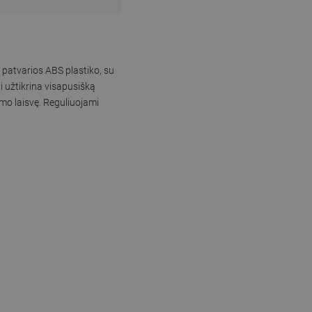
 patvarios ABS plastiko, su
ai užtikrina visapusišką
imo laisvę. Reguliuojami