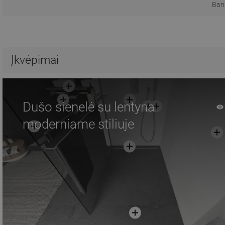
Ban
Įkvėpimai
Dušo sienelė su lentyna
moderniame stiliuje