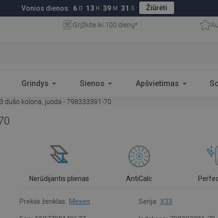
Žiūrėti
6
13
39
30
Vonios dienos:
D
H
M
S
Grįžkite iki 100 dienų*
Au
Grindys
Sienos
Apšvietimas
S
 dušo kolona, juoda - 798333391-70
70
Nerūdijantis plienas
AntiCalc
Perfe
Prekės ženklas:
Mexen
Serija:
X33