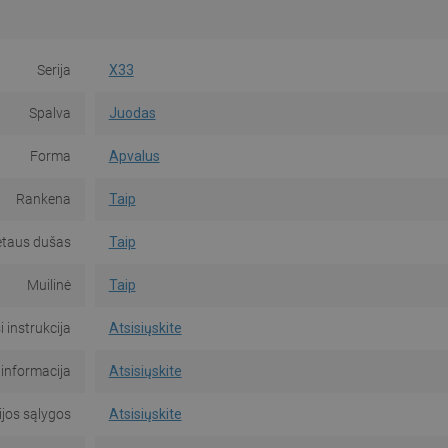
Serija
X33
Spalva
Juodas
Forma
Apvalus
Rankena
Taip
etaus dušas
Taip
Muilinė
Taip
 instrukcija
Atsisiųskite
informacija
Atsisiųskite
jos sąlygos
Atsisiųskite