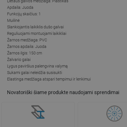
Lietaus galvos medžiaga: Plastikas
Apdaila: Juoda
Funkcijų skaičius: 1
Muilinė
Slankiojantis laikiklis dušo galvai
Reguliuojami montuojami laikikliai
Žarnos medžiaga: PVC
Žarnos apdaila: Juoda
Žarnos ilgis: 150 cm
Žalvario galai
Lygus paviršius palengvina valymą
Sukami galai neleidžia susisukti
Elastinga medžiaga atspari tempimui ir lenkimui
Novatoriški šiame produkte naudojami sprendimai