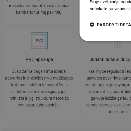
Šioje svetainėje naud
ir visiškai išnaudoti mažos vonios
pojūtį maudantis, kuris 
sutinkate su visais s
kambario turimą paviršių.
atsipalaidavimo aki
PARODYTI DETA
PVC apsauga
Judanti lietaus dušo
Dušo žarna pagaminta iš labai
Galimybė reguliuoti lie
patvarios ir lanksčios PVC medžiagos.
galvutės pasvirimo kamp
Ji atspari aukštai temperatūrai ir
dar daugiau galimybių i
dideliam vandens slėgiui, o jos
maudantis. Judanti lie
minkšta ir lygi struktūra nebraižo
galvutė leidžia geriau p
vonios ar dušo paviršių.
vandens srovę kiekvieno
poreikiams.