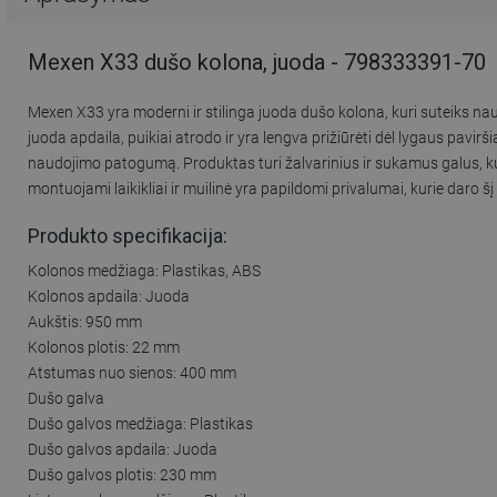
Mexen X33 dušo kolona, juoda - 798333391-70
Mexen X33 yra moderni ir stilinga juoda dušo kolona, kuri suteiks na
juoda apdaila, puikiai atrodo ir yra lengva prižiūrėti dėl lygaus pavirši
naudojimo patogumą. Produktas turi žalvarinius ir sukamus galus, kur
montuojami laikikliai ir muilinė yra papildomi privalumai, kurie daro šį 
Produkto specifikacija:
Kolonos medžiaga: Plastikas, ABS
Kolonos apdaila: Juoda
Aukštis: 950 mm
Kolonos plotis: 22 mm
Atstumas nuo sienos: 400 mm
Dušo galva
Dušo galvos medžiaga: Plastikas
Dušo galvos apdaila: Juoda
Dušo galvos plotis: 230 mm