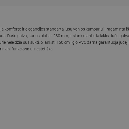
ują komforto ir elegancijos standartą jūsų vonios kambariui. Pagaminta iš
aus. Dušo galva, kurios plotis - 230 mm, ir slankiojantis laikiklis dušo galv
ie neleidžia susisukti, o lanksti 150 cm ilgio PVC žarna garantuoja judėj
rinkinį funkcionalų ir estetišką.