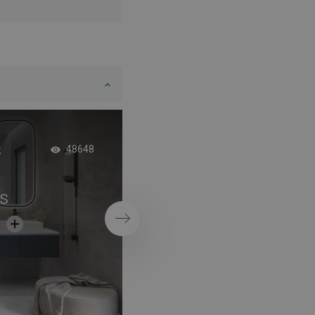
s
Vonia su dviguba u
48648
s
Tęsti