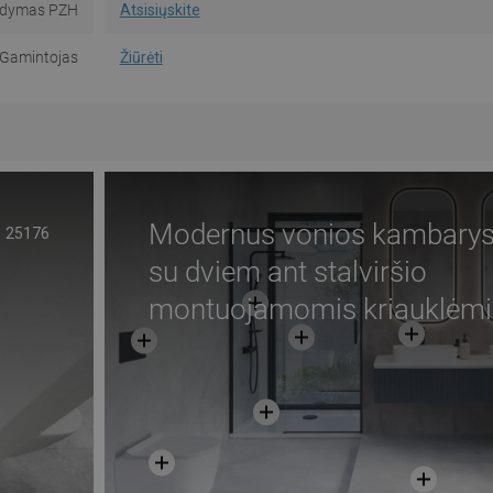
dymas PZH
Atsisiųskite
Gamintojas
Žiūrėti
Modernus vonios kambary
25176
su dviem ant stalviršio
montuojamomis kriauklėmi