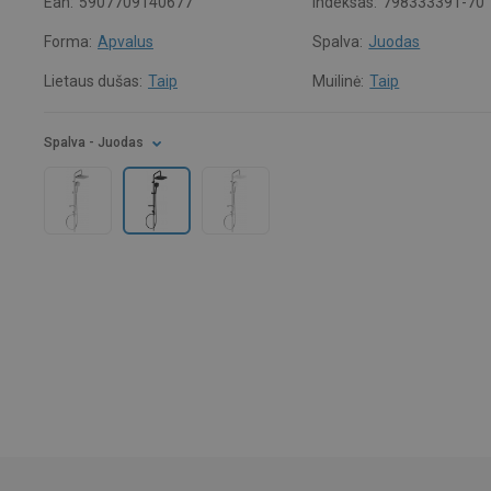
Ean:
5907709140677
Indeksas:
798333391-70
Forma:
Apvalus
Spalva:
Juodas
Lietaus dušas:
Taip
Muilinė:
Taip
Spalva
- Juodas