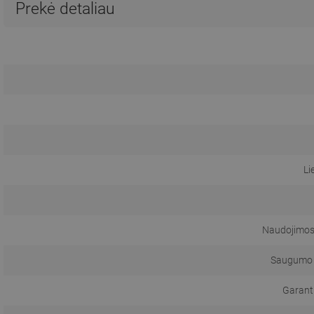
Prekė detaliau
Li
Naudojimosi
Saugumo 
Garanti