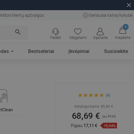
close
kštos klientų apžvalgos
Geriausia kaina/kokybė
0
search
Padėti
Mėgstami
Sąskaita
Krepšelis
odas
Bestseleriai
Įkvėpimai
Susisiekite
Mexen X33 dušo kolona,
(4)
juoda - 798333391-70
Katalogo kaina:
85,80 €
ctClean
68,69 €
(su PVM)
Pigiau
17,11 €
19,94%