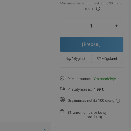
Mažiausia kaina nuo paskutinių 30 dienų:
68,69 €
-
+
Į krepšelį
favorite_border
Mėgstami
Palyginti
Prieinamumas:
Yra sandėlyje
Pristatymas iš:
4.99 €
Grąžinimas net iki 100 dienų
žmonių
nusipirko šį
3
1
produktą.