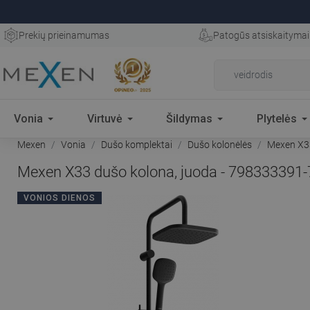
Prekių prieinamumas
Patogūs atsiskaitymai
Vonia
Virtuvė
Šildymas
Plytelės
Mexen
Vonia
Dušo komplektai
Dušo kolonėlės
Mexen X33
Mexen X33 dušo kolona, juoda - 798333391-
VONIOS DIENOS