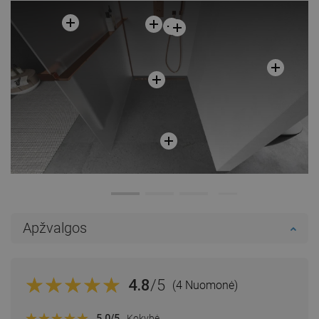
Apžvalgos
4.8
/5
(4 Nuomonė)
5.0
/5
Kokybė