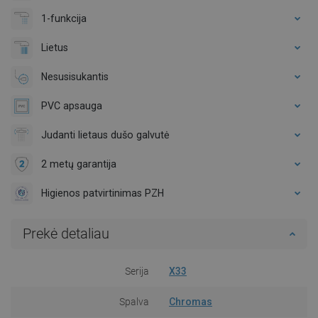
1-funkcija
Lietus
Nesusisukantis
PVC apsauga
Judanti lietaus dušo galvutė
2 metų garantija
Higienos patvirtinimas PZH
Prekė detaliau
Serija
X33
Spalva
Chromas