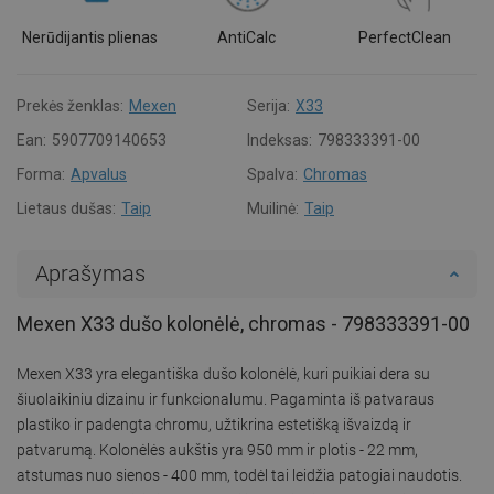
Nerūdijantis plienas
AntiCalc
PerfectClean
Prekės ženklas:
Mexen
Serija:
X33
Ean:
5907709140653
Indeksas:
798333391-00
Forma:
Apvalus
Spalva:
Chromas
Lietaus dušas:
Taip
Muilinė:
Taip
Aprašymas
Mexen X33 dušo kolonėlė, chromas - 798333391-00
Mexen X33 yra elegantiška dušo kolonėlė, kuri puikiai dera su
šiuolaikiniu dizainu ir funkcionalumu. Pagaminta iš patvaraus
plastiko ir padengta chromu, užtikrina estetišką išvaizdą ir
patvarumą. Kolonėlės aukštis yra 950 mm ir plotis - 22 mm,
atstumas nuo sienos - 400 mm, todėl tai leidžia patogiai naudotis.