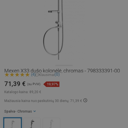
Mexen X33 dušo kolonėlė, chromas - 798333391-00
(0)
(4)
Klausimai
71,39 €
19,97%
(su PVM)
Katalogo kaina:
89,20 €
Mažiausia kaina nuo paskutinių 30 dienų: 71,39 €
Spalva
- Chromas