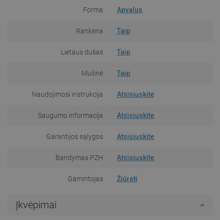
Forma
Apvalus
Rankena
Taip
Lietaus dušas
Taip
Muilinė
Taip
Naudojimosi instrukcija
Atsisiųskite
Saugumo informacija
Atsisiųskite
Garantijos sąlygos
Atsisiųskite
Bandymas PZH
Atsisiųskite
Gamintojas
Žiūrėti
Įkvėpimai