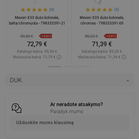
(4)
(4)
Mexen X33 dušo kolonėlė,
Mexen X33 dušo kolonėlė,
balta/chromuota - 798333391-21
chromas - 798333391-00
90,90 €
89,20 €
−19,92%
−19,97%
72,79 €
71,39 €
Katalogo kaina:
90,90 €
Katalogo kaina:
89,20 €
Mažiausia kaina: 72,79 €
Mažiausia kaina: 71,39 €
Prieinamumas:
Yra sandėlyje
Prieinamumas:
Yra sandėlyje
Į krepšelį
Į krepšelį
DUK
Palyginti
favorite_border
Mėgstami
Palyginti
favorite_border
Mėgstami
Ar neradote atsakymo?
Parašyk mums
Užduokite mums klausimą