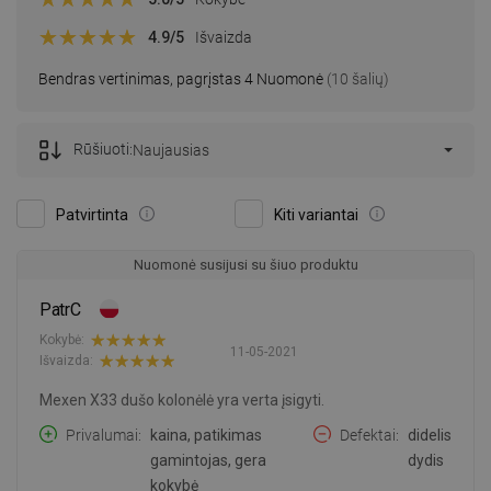
4.9
/5
Išvaizda
Bendras vertinimas, pagrįstas 4 Nuomonė
(10 šalių)
Rūšiuoti:
Naujausias
Patvirtinta
Kiti variantai
Nuomonė susijusi su šiuo produktu
PatrC
Kokybė:
11-05-2021
Išvaizda:
Mexen X33 dušo kolonėlė yra verta įsigyti.
Privalumai
kaina, patikimas
Defektai
didelis
gamintojas, gera
dydis
kokybė