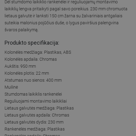
Dėl stumdomo laikiklio rankenėlei ir reguliuojamų montavimo
laikiklių lengva pritaikyti pagal savo poreikius. 230 mm chromuota
lietaus galvutė ir lanksti 150 cm žarna su žalvariniais antgaliais
suteikia malonius pojūčius duše, o lygus paviršius palengvina
švaros palaikymą.
Produkto specifikacija:
Kolonėlės medžiaga: Plastikas, ABS
Kolonėlės apdaila: Chromas
Aukštis: 950 mm
Kolonėlės plotis: 22 mm
Atstumas nuo sienos: 400 mm
Muilinė
Stumdomas laikiklis rankenėlei
Reguliuojami montavimo laikikliai
Lietaus galvutės medžiaga: Plastikas
Lietaus galvutės apdaila: Chromas
Lietaus galvutės dydis: 230 mm
Rankenėlės medžiaga: Plastikas
Rankenėlės apdaila: Chromas