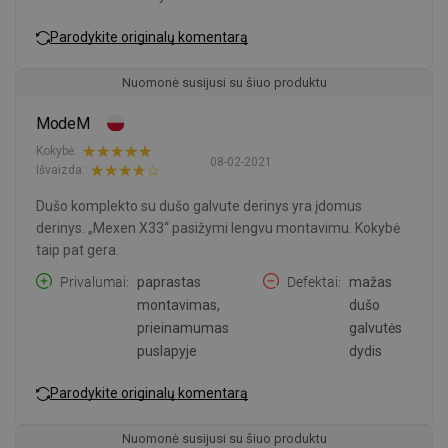
Parodykite originalų komentarą
Nuomonė susijusi su šiuo produktu
ModeM
Kokybė:
08-02-2021
Išvaizda:
Dušo komplekto su dušo galvute derinys yra įdomus
derinys. „Mexen X33“ pasižymi lengvu montavimu. Kokybė
taip pat gera.
Privalumai
paprastas
Defektai
mažas
montavimas,
dušo
prieinamumas
galvutės
puslapyje
dydis
Parodykite originalų komentarą
Nuomonė susijusi su šiuo produktu