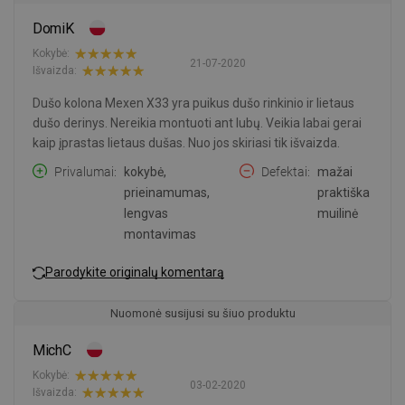
DomiK
Kokybė:
21-07-2020
Išvaizda:
Dušo kolona Mexen X33 yra puikus dušo rinkinio ir lietaus
dušo derinys. Nereikia montuoti ant lubų. Veikia labai gerai
kaip įprastas lietaus dušas. Nuo jos skiriasi tik išvaizda.
Privalumai
kokybė,
Defektai
mažai
prieinamumas,
praktiška
lengvas
muilinė
montavimas
Parodykite originalų komentarą
Nuomonė susijusi su šiuo produktu
MichC
Kokybė:
03-02-2020
Išvaizda: