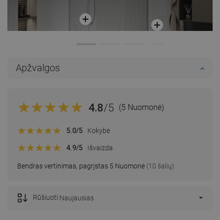
Apžvalgos
4.8
/5
(5 Nuomonė)
5.0
/5
Kokybė
4.9
/5
Išvaizda
Bendras vertinimas, pagrįstas 5 Nuomonė
(10 šalių)
Rūšiuoti:
Naujausias