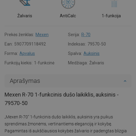
Žalvaris
AntiCalc
1-funkcija
Prekės ženklas:
Mexen
Serija:
R-70
Ean:
5907709118492
Indeksas:
79570-50
Forma:
Apvalus
Spalva:
Auksinis
Funkcijų kiekis:
1-funkcinė
Medžiaga:
Žalvaris
Aprašymas
Mexen R-70 1-funkcinis dušo laikiklis, auksinis -
79570-50
„Mexen R-70“ 1-funkcinis dušo laikiklis, auksinis yra puikus
sprendimas žmonėms, vertinantiems eleganciją ir kokybę.
Pagamintas iš aukščiausios kokybės žalvario ir padengtas blizgia