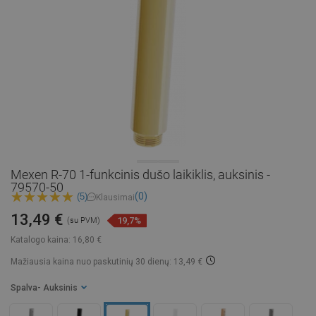
Mexen R-70 1-funkcinis dušo laikiklis, auksinis -
79570-50
(0)
(5)
Klausimai
13,49 €
19,7%
(su PVM)
Katalogo kaina:
16,80 €
Mažiausia kaina nuo paskutinių 30 dienų: 13,49 €
Spalva
- Auksinis