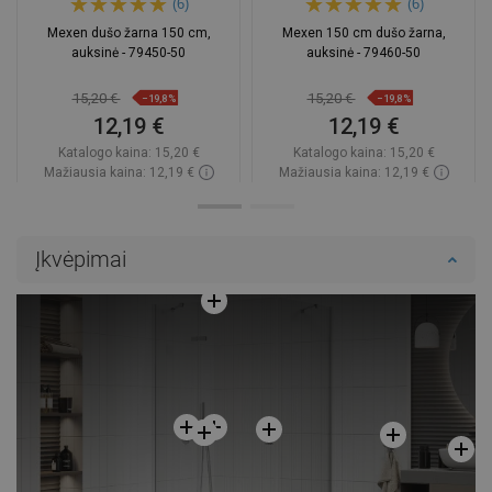
(6)
(6)
Mexen dušo žarna 150 cm,
Mexen 150 cm dušo žarna,
auksinė - 79450-50
auksinė - 79460-50
15,20 €
15,20 €
−19,8%
−19,8%
12,19 €
12,19 €
Katalogo kaina:
15,20 €
Katalogo kaina:
15,20 €
Mažiausia kaina: 12,19 €
Mažiausia kaina: 12,19 €
Prieinamumas:
Yra sandėlyje
Prieinamumas:
Yra sandėlyje
Į krepšelį
Į krepšelį
Įkvėpimai
Palyginti
favorite_border
Mėgstami
Palyginti
favorite_border
Mėgstami