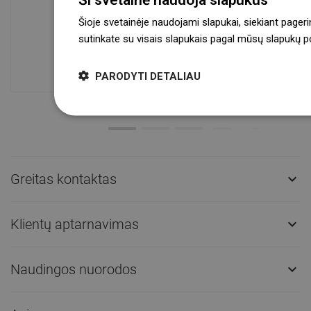
Šioje svetainėje naudojami slapukai, siekiant pageri
Prekių prieinamumas
sutinkate su visais slapukais pagal mūsų slapukų pol
Mūsų produktai jūsų laukia moderniame
sandėlyje.Visada pasirengusi išsiųsti!
PARODYTI DETALIAU
Greitas kontaktas

Klientų aptarnavimas

Naudingos nuorodos
