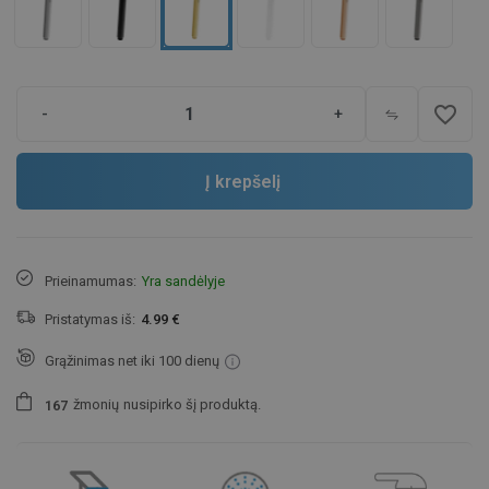
favorite_border
-
+
Į krepšelį
Prieinamumas:
Yra sandėlyje
Pristatymas iš:
4.99 €
Grąžinimas net iki 100 dienų
žmonių
nusipirko šį produktą.
1
6
7