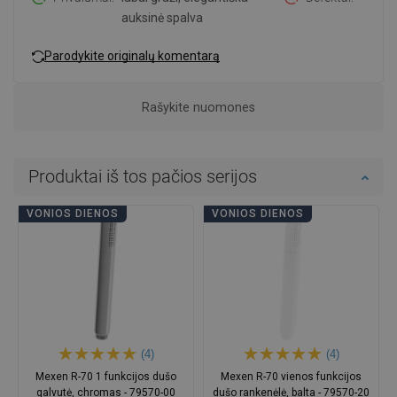
auksinė spalva
Parodykite originalų komentarą
Rašykite nuomones
Produktai iš tos pačios serijos
VONIOS DIENOS
VONIOS DIENOS
(4)
(4)
Mexen R-70 1 funkcijos dušo
Mexen R-70 vienos funkcijos
galvutė, chromas - 79570-00
dušo rankenėlė, balta - 79570-20