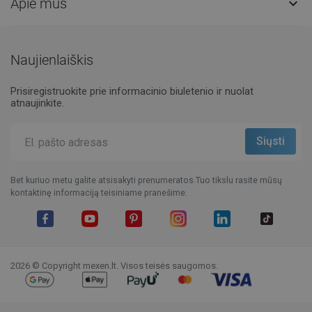
Apie mus

Naujienlaiškis
Prisiregistruokite prie informacinio biuletenio ir nuolat
atnaujinkite.
Bet kuriuo metu galite atsisakyti prenumeratos.Tuo tikslu rasite mūsų
kontaktinę informaciją teisiniame pranešime.
Facebook
YouTube
Pinterest
Instagram
LinkedIn
TikTok
2026 © Copyright mexen.lt. Visos teisės saugomos.