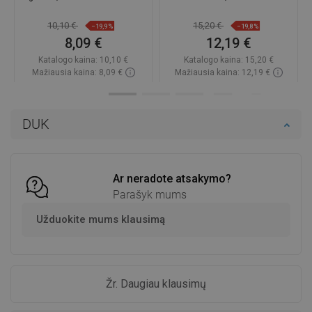
10,10 €
15,20 €
−19,9%
−19,8%
8,09 €
12,19 €
Katalogo kaina:
10,10 €
Katalogo kaina:
15,20 €
Mažiausia kaina: 8,09 €
Mažiausia kaina: 12,19 €
Prieinamumas:
Yra sandėlyje
Prieinamumas:
Yra sandėlyje
Į krepšelį
Į krepšelį
DUK
Palyginti
favorite_border
Mėgstami
Palyginti
favorite_border
Mėgstami
Ar neradote atsakymo?
Parašyk mums
Užduokite mums klausimą
Žr. Daugiau klausimų