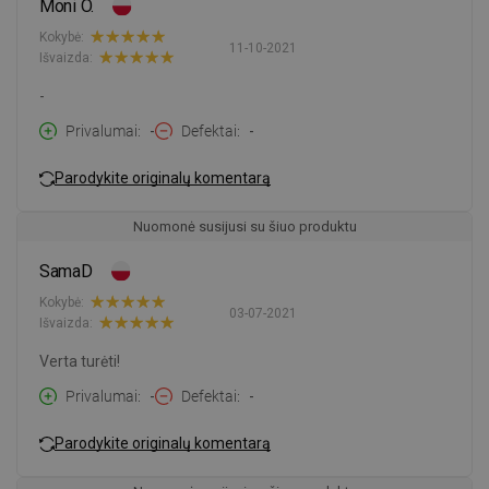
Moni O.
Kokybė:
11-10-2021
Išvaizda:
-
Privalumai
-
Defektai
-
Parodykite originalų komentarą
Nuomonė susijusi su šiuo produktu
SamaD
Kokybė:
03-07-2021
Išvaizda:
Verta turėti!
Privalumai
-
Defektai
-
Parodykite originalų komentarą