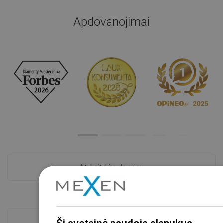
Apdovanojimai
Atskaitykite daugiau
Ši svetainė naudoja slapukus