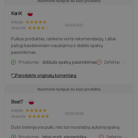
Nuomonė susijusi su šiuo produktu
KariK
Kokybė:
04-04-2021
Išvaizda:
Puikus produktas, rankena verta rekomendacijų. Labai
patogi kasdieniniam naudojimui ir didelis spalvų
pasirinkimas.
Privalumai
didžiulis spalvų pasirinkimas
Defektai
-
Parodykite originalų komentarą
Nuomonė susijusi su šiuo produktu
BeatT
Kokybė:
29-06-2020
Išvaizda:
Dušo baterija yra puiki, nes turi nuostabią auksinę spalvą.
Privalumai
labai graži, elegantiška
Defektai
-