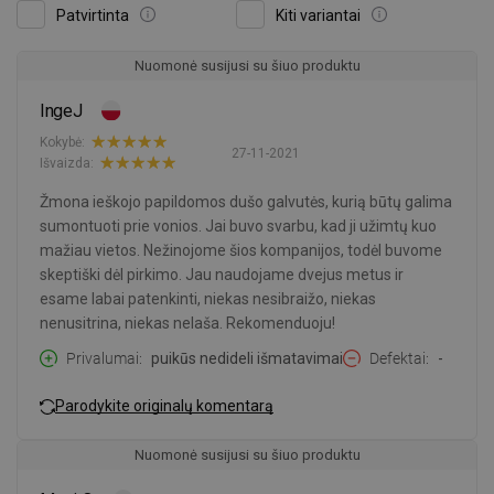
Patvirtinta
Kiti variantai
Nuomonė susijusi su šiuo produktu
IngeJ
Kokybė:
27-11-2021
Išvaizda:
Žmona ieškojo papildomos dušo galvutės, kurią būtų galima
sumontuoti prie vonios. Jai buvo svarbu, kad ji užimtų kuo
mažiau vietos. Nežinojome šios kompanijos, todėl buvome
skeptiški dėl pirkimo. Jau naudojame dvejus metus ir
esame labai patenkinti, niekas nesibraižo, niekas
nenusitrina, niekas nelaša. Rekomenduoju!
Privalumai
puikūs nedideli išmatavimai
Defektai
-
Parodykite originalų komentarą
Nuomonė susijusi su šiuo produktu