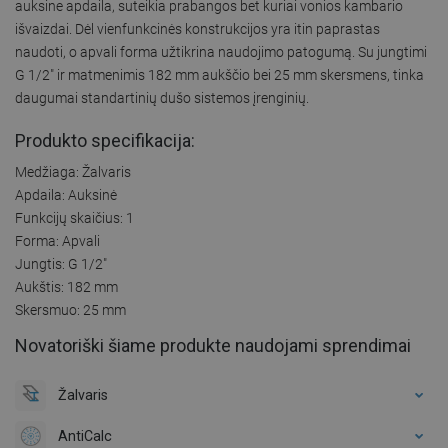
auksine apdaila, suteikia prabangos bet kuriai vonios kambario
išvaizdai. Dėl vienfunkcinės konstrukcijos yra itin paprastas
naudoti, o apvali forma užtikrina naudojimo patogumą. Su jungtimi
G 1/2" ir matmenimis 182 mm aukščio bei 25 mm skersmens, tinka
daugumai standartinių dušo sistemos įrenginių.
Produkto specifikacija:
Medžiaga: Žalvaris
Apdaila: Auksinė
Funkcijų skaičius: 1
Forma: Apvali
Jungtis: G 1/2"
Aukštis: 182 mm
Skersmuo: 25 mm
Novatoriški šiame produkte naudojami sprendimai
Žalvaris
AntiCalc