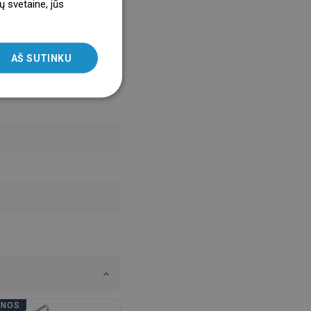
ų svetaine, jūs
ENGLISH
SLOVAK
AŠ SUTINKU
LITHUANIAN
ROMANIAN
HUNGARIAN
FRENCH
ITALIAN
SPANISH
UKRAINIAN
BULGARIAN
ESTONIAN
DUTCH
LATVIAN
ENOS
VONIOS DIENOS