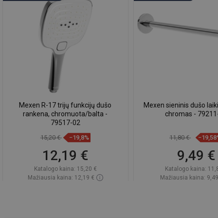
Mexen R-17 trijų funkcijų dušo
Mexen sieninis dušo laik
rankena, chromuota/balta -
chromas - 79211
79517-02
15,20 €
−19,8%
11,80 €
−19,5
12,19 €
9,49 €
Katalogo kaina:
15,20 €
Katalogo kaina:
11,
Mažiausia kaina: 12,19 €
Mažiausia kaina: 9,49
Prieinamumas:
Yra sandėlyje
Prieinamumas:
Yra sa
Į krepšelį
Į krepšelį