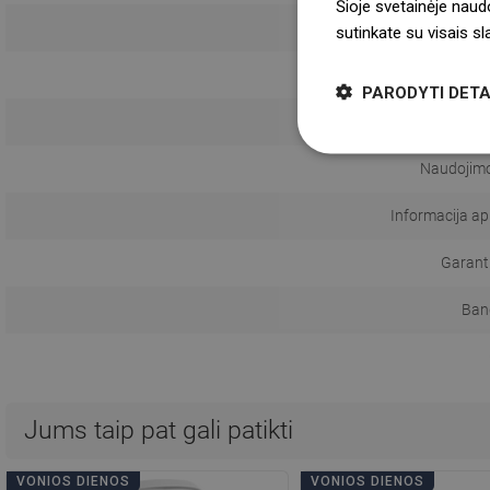
Šioje svetainėje naud
sutinkate su visais s
Fun
PARODYTI DETA
Rankena
Naudojimo 
Informacija a
Garanti
Ban
Jums taip pat gali patikti
VONIOS DIENOS
VONIOS DIENOS