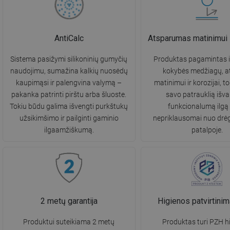
AntiCalc
Atsparumas matinimui i
Sistema pasižymi silikoninių gumyčių
Produktas pagamintas i
naudojimu, sumažina kalkių nuosėdų
kokybės medžiagų, a
kaupimąsi ir palengvina valymą –
matinimui ir korozijai, to
pakanka patrinti pirštu arba šluoste.
savo patrauklią išvai
Tokiu būdu galima išvengti purkštukų
funkcionalumą ilgą 
užsikimšimo ir pailginti gaminio
nepriklausomai nuo drė
ilgaamžiškumą.
patalpoje.
2 metų garantija
Higienos patvirtini
Produktui suteikiama 2 metų
Produktas turi PZH h