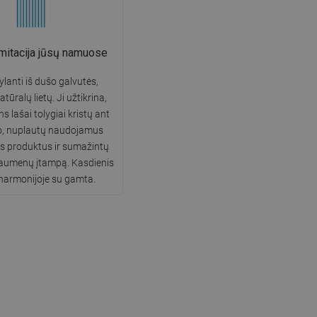
imitacija jūsų namuose
ylanti iš dušo galvutės,
atūralų lietų. Ji užtikrina,
 lašai tolygiai kristų ant
o, nuplautų naudojamus
s produktus ir sumažintų
raumenų įtampą. Kasdienis
 harmonijoje su gamta.