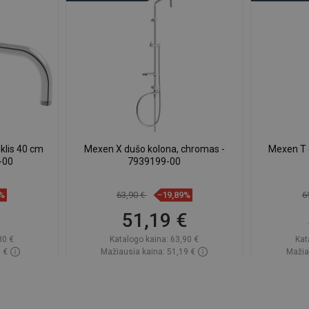
iklis 40 cm
Mexen X dušo kolona, chromas -
Mexen T 
-00
7939199-00
8%
63,90 €
−19,89%
6
51,19 €
80 €
Katalogo kaina:
63,90 €
Kat
 €
Mažiausia kaina: 51,19 €
Mažia
ndėlyje
Prieinamumas:
Yra sandėlyje
Priei
Į krepšelį