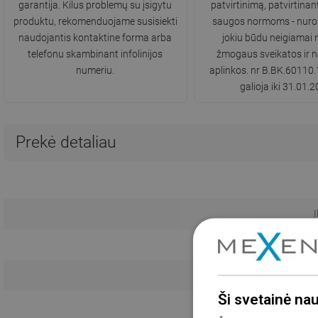
garantija. Kilus problemų su įsigytu
patvirtinimą, patvirtinantį
produktu, rekomenduojame susisiekti
saugos normoms - nurod
naudojantis kontaktine forma arba
jokiu būdu neigiamai 
telefonu skambinant infolinijos
žmogaus sveikatos ir n
numeriu.
aplinkos. nr B.BK.60110
galioja iki 31.01.
Prekė detaliau
Trum
Ši svetainė na