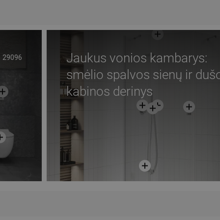
gstami
Palyginti
favorite_border
Mėgstami
Paly
Jaukus vonios kambarys:
29096
smėlio spalvos sienų ir duš
kabinos derinys