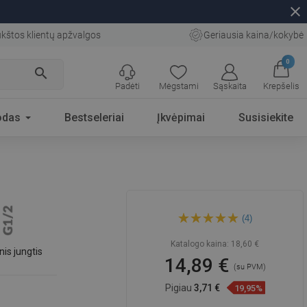
close
kštos klientų apžvalgos
Geriausia kaina/kokybė
0
search
Padėti
Mėgstami
Sąskaita
Krepšelis
odas
Bestseleriai
Įkvėpimai
Susisiekite
Mexen D-17 lietaus dušas
(4)
24x24 cm,
chromuotas/baltas - 79717-
02
Katalogo kaina:
18,60 €
nis jungtis
14,89 €
(su PVM)
Pigiau
3,71 €
19,95%