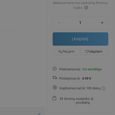
Mažiausia kaina nuo paskutinių 30 dienų:
14,89 €
-
+
Į krepšelį
favorite_border
Mėgstami
Palyginti
Prieinamumas:
Yra sandėlyje
Pristatymas iš:
4.99 €
Grąžinimas net iki 100 dienų
žmonių
nusipirko šį
1
3
produktą.