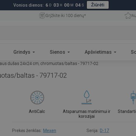
Žiūrėti
6
03
00
03
Vonios dienos:
D
H
M
S
Grįžkite iki 100 dienų*
Au
Grindys
Sienos
Apšvietimas
S
taus dušas 24x24 cm, chromuotas/baltas - 79717-02
otas/baltas - 79717-02
AntiCalc
Atsparumas matinimui ir
Standarti
korozijai
Prekės ženklas:
Mexen
Serija:
D-17