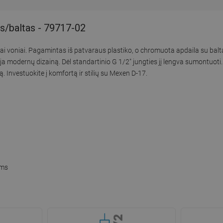
s/baltas - 79717-02
i voniai. Pagamintas iš patvaraus plastiko, o chromuota apdaila su balta
a modernų dizainą. Dėl standartinio G 1/2" jungties jį lengva sumontuoti
Investuokite į komfortą ir stilių su Mexen D-17.
ėms