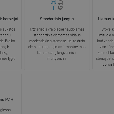
r korozijai
Standartinis jungtis
Lietaus 
š aukštos
1/2" sriegis yra plačiai naudojamas
Srovė, k
tsparių
standartinis elementas vidaus
imituoja n
dėl išlaiko
vandentiekio sistemose. Dėl to dušo
kad vandens
zdą ir
elementų prijungimas ir montavimas
viso kūn
laiką,
tampa daug lengvesnis ir
kosmetiko
gmės lygio
intuityvesnis.
stresą bei 
poilsis
mas PZH
igienos