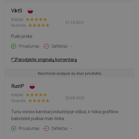
ViktS
Kokybė:
21-10-2021
Išvaizda:
Puiki prekė
Privalumai
-
Defektai
-
Parodykite originalų komentarą
Nuomonė susijusi su šiuo produktu
RustP
Kokybė:
20-08-2020
Išvaizda:
Turiu vonios kambarį industrijoje stilius, ir tokia grafitinė
bakstelėti puikiai man tinka.
Privalumai
-
Defektai
-