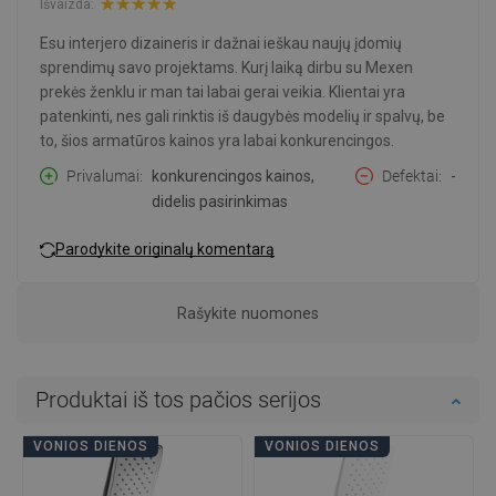
Išvaizda:
Esu interjero dizaineris ir dažnai ieškau naujų įdomių
sprendimų savo projektams. Kurį laiką dirbu su Mexen
prekės ženklu ir man tai labai gerai veikia. Klientai yra
patenkinti, nes gali rinktis iš daugybės modelių ir spalvų, be
to, šios armatūros kainos yra labai konkurencingos.
Privalumai
konkurencingos kainos,
Defektai
-
didelis pasirinkimas
Parodykite originalų komentarą
Rašykite nuomones
Produktai iš tos pačios serijos
VONIOS DIENOS
VONIOS DIENOS