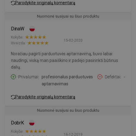
Parodykite originalų komentarą
Nuomonė susijusi su šiuo produktu
DinaW
Kokybė:
15-02-2020
Išvaizda:
Norėčiau pagirti parduotuvės aptarnavimą, buvo labai
naudingi, viską man paaiškino ir padėjo pasirinkti būtinus
dalių.
Privalumai
profesionalus parduotuvės
Defektai
-
aptarnavimas
Parodykite originalų komentarą
Nuomonė susijusi su šiuo produktu
DobrK
Kokybė:
16-12-2019