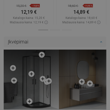
15,20 €
18,60 €
−19,8%
−19,95%
12,19 €
14,89 €
Katalogo kaina:
15,20 €
Katalogo kaina:
18,60 €
Mažiausia kaina: 12,19 €
Mažiausia kaina: 14,89 €
Prieinamumas:
2026-09-08
Prieinamumas:
2026-09-08
Į krepšelį
Į krepšelį
Įkvėpimai
Palyginti
favorite_border
Mėgstami
Palyginti
favorite_border
Mėgstami