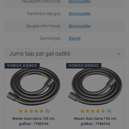
Naudojimo instrukcija
Atsisiųskite
Garantijos sąlygos
Atsisiųskite
Saugos informacija
Atsisiųskite
Gamintojas
Žiūrėti
Jums taip pat gali patikti
VONIOS DIENOS
VONIOS DIENOS
(6)
(4)
Mexen dušo žarna 150 cm,
Mexen dušo žarna 150 cm,
grafitas - 79450-66
grafitas - 79460-66