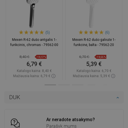
(5)
(6)
Mexen R-62 dušo antgalis 1-
Mexen R-62 dušo galvutė 1-
funkcinis, chromas - 79562-00
funkcinė, balta - 79562-20
8,40 €
6,70 €
−19,17%
−19,55%
6,79 €
5,39 €
Katalogo kaina:
8,40 €
Katalogo kaina:
6,70 €
Mažiausia kaina: 6,79 €
Mažiausia kaina: 5,39 €
Prieinamumas:
Yra sandėlyje
Prieinamumas:
Yra sandėlyje
Į krepšelį
Į krepšelį
DUK
Palyginti
favorite_border
Mėgstami
Palyginti
favorite_border
Mėgstami
Ar neradote atsakymo?
Parašyk mums