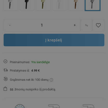
favorite_border
-
+
Į krepšelį
Prieinamumas:
Yra sandėlyje
Pristatymas iš:
4.99 €
Grąžinimas net iki 100 dienų
žmonių
nusipirko šį produktą.
5
5