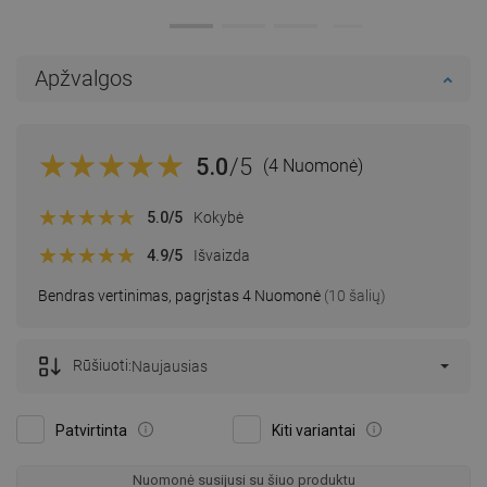
Apžvalgos
5.0
/5
(4 Nuomonė)
5.0
/5
Kokybė
4.9
/5
Išvaizda
Bendras vertinimas, pagrįstas 4 Nuomonė
(10 šalių)
Rūšiuoti:
Naujausias
Patvirtinta
Kiti variantai
Nuomonė susijusi su šiuo produktu