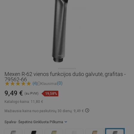
Mexen R-62 vienos funkcijos dušo galvutė, grafitas -
79562-66
(0)
(4)
Klausimai
9,49 €
19,58%
(su PVM)
Katalogo kaina:
11,80 €
Mažiausia kaina nuo paskutinių 30 dienų: 9,49 €
Spalva
- Šepėtinė Ginkluota Pilkuma