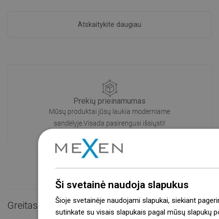
Atskaitykite daugiau
Prekių prieinamumas
Mūsų produktai jūsų laukia moderniame
sandėlyje.Visada pasirengusi išsiųsti!
Ši svetainė naudoja slapukus
Šioje svetainėje naudojami slapukai, siekiant pageri
Greitas kontaktas

sutinkate su visais slapukais pagal mūsų slapukų pol