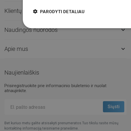
Klientų aptarnavimas

PARODYTI DETALIAU
Naudingos nuorodos

Apie mus

Naujienlaiškis
Prisiregistruokite prie informacinio biuletenio ir nuolat
atnaujinkite.
Bet kuriuo metu galite atsisakyti prenumeratos.Tuo tikslu rasite mūsų
kontaktinę informaciją teisiniame pranešime.