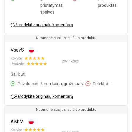
pristatymas,
produktas
spalvos
Parodykite originalų komentarą
Nuomonė susijusi su šiuo produktu
VsevS
Kokybė:
29-11-2021
Išvaizda:
Gali būti.
Privalumai
žema kaina, graži spalva
Defektai
-
Parodykite originalų komentarą
Nuomonė susijusi su šiuo produktu
AishM
Kokybė: