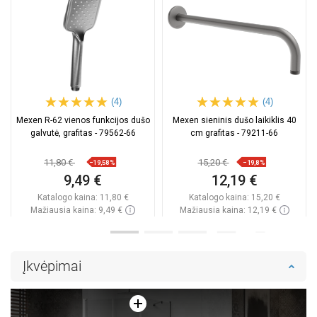
(4)
(4)
Mexen R-62 vienos funkcijos dušo
Mexen sieninis dušo laikiklis 40
galvutė, grafitas - 79562-66
cm grafitas - 79211-66
11,80 €
15,20 €
−19,58%
−19,8%
9,49 €
12,19 €
Katalogo kaina:
11,80 €
Katalogo kaina:
15,20 €
Mažiausia kaina: 9,49 €
Mažiausia kaina: 12,19 €
Prieinamumas:
Yra sandėlyje
Prieinamumas:
Yra sandėlyje
Į krepšelį
Į krepšelį
Įkvėpimai
Palyginti
favorite_border
Mėgstami
Palyginti
favorite_border
Mėgstami