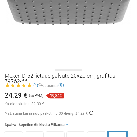
Mexen D-62 lietaus galvutė 20x20 cm, grafitas -
79762-66
(0)
(4)
Klausimai
24,29 €
19,84%
(su PVM)
Katalogo kaina:
30,30 €
Mažiausia kaina nuo paskutinių 30 dienų: 24,29 €
Spalva
- Šepėtinė Ginkluota Pilkuma