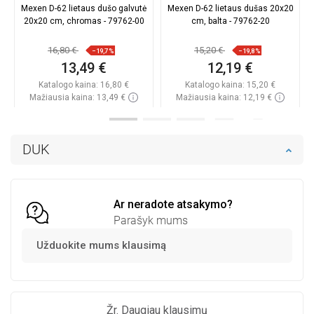
Mexen D-62 lietaus dušo galvutė
Mexen D-62 lietaus dušas 20x20
20x20 cm, chromas - 79762-00
cm, balta - 79762-20
16,80 €
15,20 €
−19,7%
−19,8%
13,49 €
12,19 €
Katalogo kaina:
16,80 €
Katalogo kaina:
15,20 €
Mažiausia kaina: 13,49 €
Mažiausia kaina: 12,19 €
Prieinamumas:
Yra sandėlyje
Prieinamumas:
Yra sandėlyje
Į krepšelį
Į krepšelį
DUK
Palyginti
favorite_border
Mėgstami
Palyginti
favorite_border
Mėgstami
Ar neradote atsakymo?
Parašyk mums
Užduokite mums klausimą
Žr. Daugiau klausimų