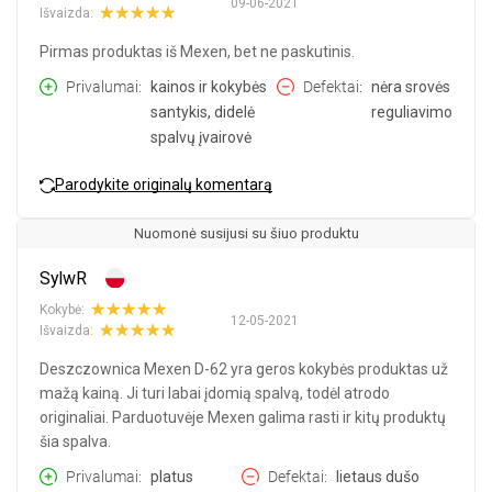
09-06-2021
Išvaizda:
Pirmas produktas iš Mexen, bet ne paskutinis.
Privalumai
kainos ir kokybės
Defektai
nėra srovės
santykis, didelė
reguliavimo
spalvų įvairovė
Parodykite originalų komentarą
Nuomonė susijusi su šiuo produktu
SylwR
Kokybė:
12-05-2021
Išvaizda:
Deszczownica Mexen D-62 yra geros kokybės produktas už
mažą kainą. Ji turi labai įdomią spalvą, todėl atrodo
originaliai. Parduotuvėje Mexen galima rasti ir kitų produktų
šia spalva.
Privalumai
platus
Defektai
lietaus dušo