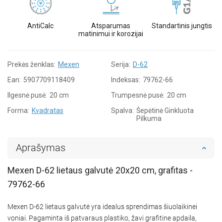
AntiCalc
Atsparumas
Standartinis jungtis
matinimui ir korozijai
Prekės ženklas:
Mexen
Serija:
D-62
Ean:
5907709118409
Indeksas:
79762-66
Ilgesnė pusė:
20 cm
Trumpesnė pusė:
20 cm
Forma:
Kvadratas
Spalva:
Šepėtinė Ginkluota
Pilkuma
Aprašymas
Mexen D-62 lietaus galvutė 20x20 cm, grafitas -
79762-66
Mexen D-62 lietaus galvutė yra idealus sprendimas šiuolaikinei
voniai. Pagaminta iš patvaraus plastiko, žavi grafitine apdaila,