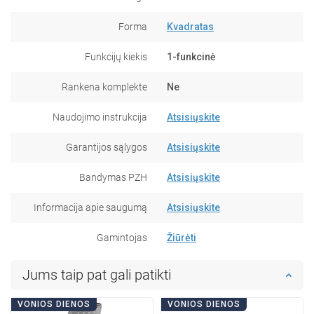
Forma
Kvadratas
Funkcijų kiekis
1-funkcinė
Rankena komplekte
Ne
Naudojimo instrukcija
Atsisiųskite
Garantijos sąlygos
Atsisiųskite
Bandymas PZH
Atsisiųskite
Informacija apie saugumą
Atsisiųskite
Gamintojas
Žiūrėti
Jums taip pat gali patikti
VONIOS DIENOS
VONIOS DIENOS