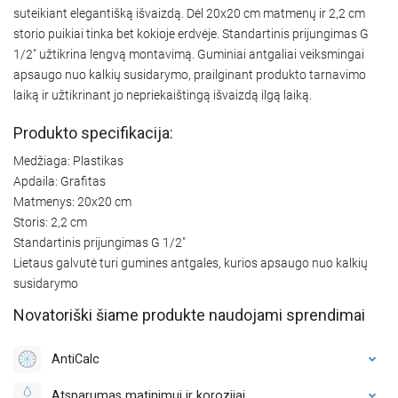
suteikiant elegantišką išvaizdą. Dėl 20x20 cm matmenų ir 2,2 cm
storio puikiai tinka bet kokioje erdvėje. Standartinis prijungimas G
1/2" užtikrina lengvą montavimą. Guminiai antgaliai veiksmingai
apsaugo nuo kalkių susidarymo, prailginant produkto tarnavimo
laiką ir užtikrinant jo nepriekaištingą išvaizdą ilgą laiką.
Produkto specifikacija:
Medžiaga: Plastikas
Apdaila: Grafitas
Matmenys: 20x20 cm
Storis: 2,2 cm
Standartinis prijungimas G 1/2"
Lietaus galvutė turi gumines antgales, kurios apsaugo nuo kalkių
susidarymo
Novatoriški šiame produkte naudojami sprendimai
AntiCalc
Atsparumas matinimui ir korozijai