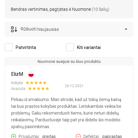
Bendras vertinimas, pagrįstas 4 Nuomonė
(10 šalių)
Rūšiuoti:
Naujausias
Patvirtinta
Kiti variantai
Nuomonė susijusi su šiuo produktu
ElizM
Kokybė:
20-12-2021
Išvaizda:
Pirkau iš smalsumo. Man atrodė, kad už tokią žemą kainą
tai bus prastos kokybės produktas. Lietskambės veikia be
problemų. Galiu rekomenduoti tiems, kurie neturi didelių
reikalavimų. Parduotuvėje taip pat yra didelis šio modelio
spalvų pasirinkimas.
Privalumai
greitas
Defektai
paprastas