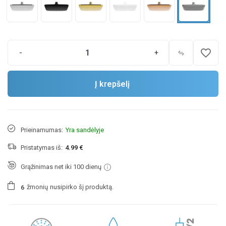
favorite_border
-
+
Į krepšelį
Prieinamumas:
Yra sandėlyje
Pristatymas iš:
4.99 €
Grąžinimas net iki 100 dienų
žmonių
nusipirko šį produktą.
6