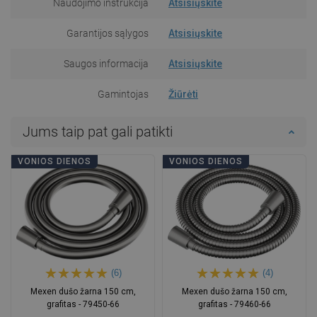
Naudojimo instrukcija
Atsisiųskite
Garantijos sąlygos
Atsisiųskite
Saugos informacija
Atsisiųskite
Gamintojas
Žiūrėti
Jums taip pat gali patikti
VONIOS DIENOS
VONIOS DIENOS
(6)
(4)
Mexen dušo žarna 150 cm,
Mexen dušo žarna 150 cm,
grafitas - 79450-66
grafitas - 79460-66