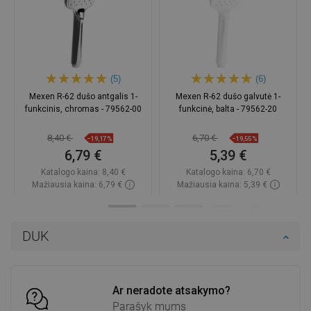
(5)
(6)
Mexen R-62 dušo antgalis 1-
Mexen R-62 dušo galvutė 1-
funkcinis, chromas - 79562-00
funkcinė, balta - 79562-20
8,40 €
6,70 €
−19,17%
−19,55%
6,79 €
5,39 €
Katalogo kaina:
8,40 €
Katalogo kaina:
6,70 €
Mažiausia kaina: 6,79 €
Mažiausia kaina: 5,39 €
Prieinamumas:
Yra sandėlyje
Prieinamumas:
Yra sandėlyje
Į krepšelį
Į krepšelį
DUK
Palyginti
favorite_border
Mėgstami
Palyginti
favorite_border
Mėgstami
Ar neradote atsakymo?
Parašyk mums