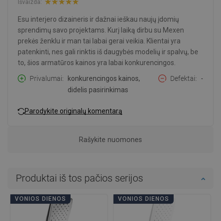
Išvaizda:
Esu interjero dizaineris ir dažnai ieškau naujų įdomių
sprendimų savo projektams. Kurį laiką dirbu su Mexen
prekės ženklu ir man tai labai gerai veikia. Klientai yra
patenkinti, nes gali rinktis iš daugybės modelių ir spalvų, be
to, šios armatūros kainos yra labai konkurencingos.
Privalumai
konkurencingos kainos,
Defektai
-
didelis pasirinkimas
Parodykite originalų komentarą
Rašykite nuomones
Produktai iš tos pačios serijos
VONIOS DIENOS
VONIOS DIENOS