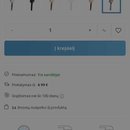
favorite_border
-
+
Į krepšelį
Prieinamumas:
Yra sandėlyje
Pristatymas iš:
4.99 €
Grąžinimas net iki 100 dienų
žmonių
nusipirko šį produktą.
5
4