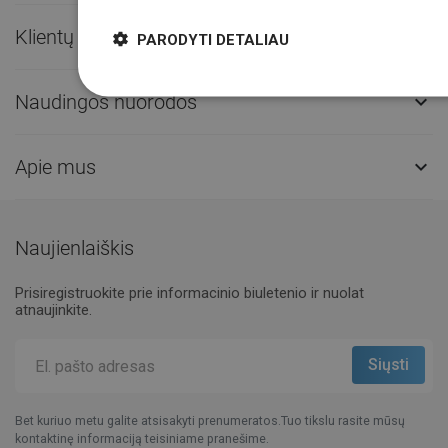
Klientų aptarnavimas

PARODYTI DETALIAU
Naudingos nuorodos

Apie mus

Naujienlaiškis
Prisiregistruokite prie informacinio biuletenio ir nuolat
atnaujinkite.
Bet kuriuo metu galite atsisakyti prenumeratos.Tuo tikslu rasite mūsų
kontaktinę informaciją teisiniame pranešime.