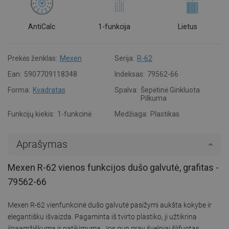
AntiCalc
1-funkcija
Lietus
Prekės ženklas:
Mexen
Serija:
R-62
Ean:
5907709118348
Indeksas:
79562-66
Forma:
Kvadratas
Spalva:
Šepėtinė Ginkluota
Pilkuma
Funkcijų kiekis:
1-funkcinė
Medžiaga:
Plastikas
Aprašymas
Mexen R-62 vienos funkcijos dušo galvutė, grafitas -
79562-66
Mexen R-62 vienfunkcinė dušo galvutė pasižymi aukšta kokybe ir
elegantišku išvaizda. Pagaminta iš tvirto plastiko, ji užtikrina
ilgaamžiškumą ir patikimumą. Jos gun gray švelniai šlifuotas