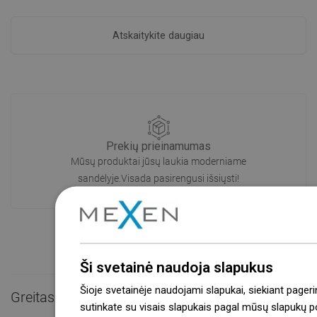
Atskaitykite daugiau
Prekių prieinamumas
Mūsų produktai jūsų laukia moderniame
sandėlyje.Visada pasirengusi išsiųsti!
Ši svetainė naudoja slapukus
Šioje svetainėje naudojami slapukai, siekiant pageri
Greitas kontaktas

sutinkate su visais slapukais pagal mūsų slapukų pol