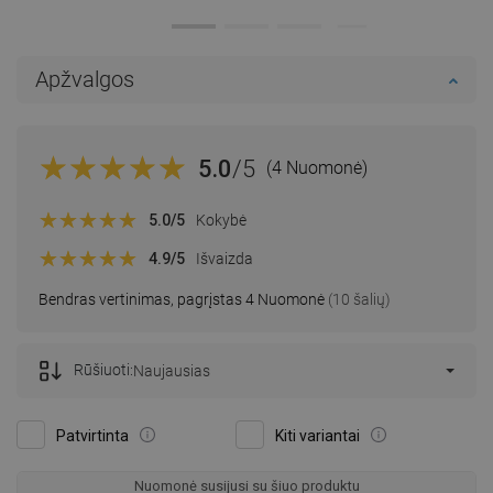
Apžvalgos
5.0
/5
(4 Nuomonė)
5.0
/5
Kokybė
4.9
/5
Išvaizda
Bendras vertinimas, pagrįstas 4 Nuomonė
(10 šalių)
Rūšiuoti:
Naujausias
Patvirtinta
Kiti variantai
Nuomonė susijusi su šiuo produktu