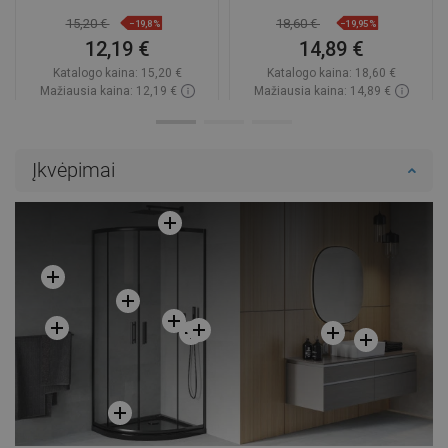
15,20 €
18,60 €
−19,8%
−19,95%
12,19 €
14,89 €
Katalogo kaina:
15,20 €
Katalogo kaina:
18,60 €
Mažiausia kaina: 12,19 €
Mažiausia kaina: 14,89 €
Prieinamumas:
2026-09-08
Prieinamumas:
2026-09-08
Į krepšelį
Į krepšelį
Įkvėpimai
Palyginti
favorite_border
Mėgstami
Palyginti
favorite_border
Mėgstami