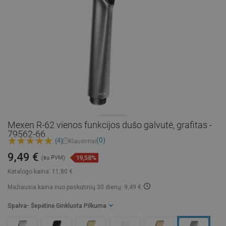
Mexen R-62 vienos funkcijos dušo galvutė, grafitas -
79562-66
(0)
(4)
Klausimai
9,49 €
19,58%
(su PVM)
Katalogo kaina:
11,80 €
Mažiausia kaina nuo paskutinių 30 dienų: 9,49 €
Spalva
- Šepėtinė Ginkluota Pilkuma