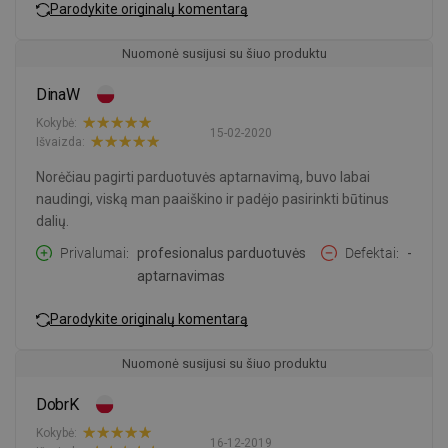
Parodykite originalų komentarą
Nuomonė susijusi su šiuo produktu
DinaW
Kokybė:
15-02-2020
Išvaizda:
Norėčiau pagirti parduotuvės aptarnavimą, buvo labai
naudingi, viską man paaiškino ir padėjo pasirinkti būtinus
dalių.
Privalumai
profesionalus parduotuvės
Defektai
-
aptarnavimas
Parodykite originalų komentarą
Nuomonė susijusi su šiuo produktu
DobrK
Kokybė:
16-12-2019