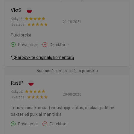
ViktS
Kokybė:
21-10-2021
Išvaizda:
Puiki prekė
Privalumai
-
Defektai
-
Parodykite originalų komentarą
Nuomonė susijusi su šiuo produktu
RustP
Kokybė:
20-08-2020
Išvaizda:
Turiu vonios kambarį industrijoje stilius, ir tokia grafitinė
bakstelėti puikiai man tinka.
Privalumai
-
Defektai
-