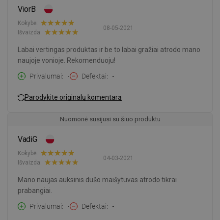
ViorB
Kokybė:
08-05-2021
Išvaizda:
Labai vertingas produktas ir be to labai gražiai atrodo mano
naujoje vonioje. Rekomenduoju!
Privalumai
-
Defektai
-
Parodykite originalų komentarą
Nuomonė susijusi su šiuo produktu
VadiG
Kokybė:
04-03-2021
Išvaizda:
Mano naujas auksinis dušo maišytuvas atrodo tikrai
prabangiai.
Privalumai
-
Defektai
-