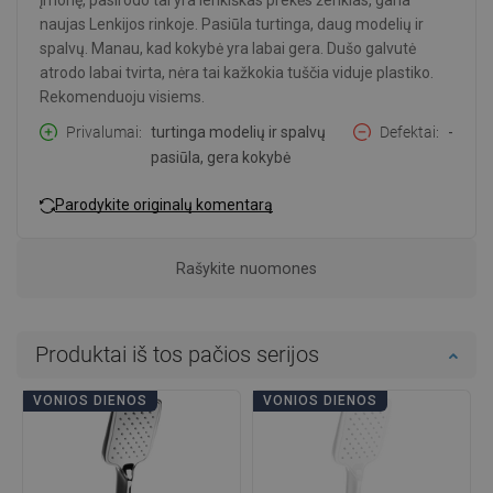
įmonę, pasirodo tai yra lenkiškas prekės ženklas, gana
naujas Lenkijos rinkoje. Pasiūla turtinga, daug modelių ir
spalvų. Manau, kad kokybė yra labai gera. Dušo galvutė
atrodo labai tvirta, nėra tai kažkokia tuščia viduje plastiko.
Rekomenduoju visiems.
Privalumai
turtinga modelių ir spalvų
Defektai
-
pasiūla, gera kokybė
Parodykite originalų komentarą
Rašykite nuomones
Produktai iš tos pačios serijos
VONIOS DIENOS
VONIOS DIENOS