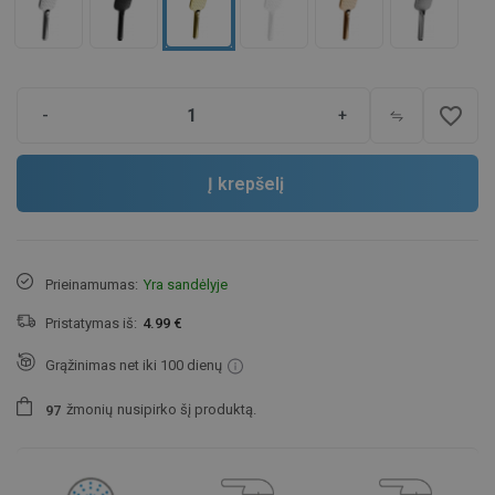
favorite_border
-
+
Į krepšelį
Prieinamumas:
Yra sandėlyje
Pristatymas iš:
4.99 €
Grąžinimas net iki 100 dienų
žmonių
nusipirko šį produktą.
9
7