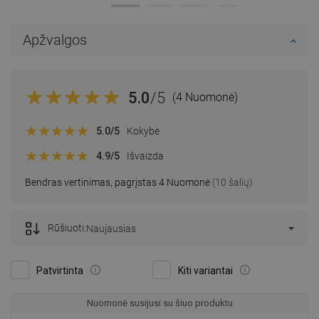
Apžvalgos
5.0
/5
(4 Nuomonė)
5.0
/5
Kokybė
4.9
/5
Išvaizda
Bendras vertinimas, pagrįstas 4 Nuomonė
(10 šalių)
Rūšiuoti:
Naujausias
Patvirtinta
Kiti variantai
Nuomonė susijusi su šiuo produktu