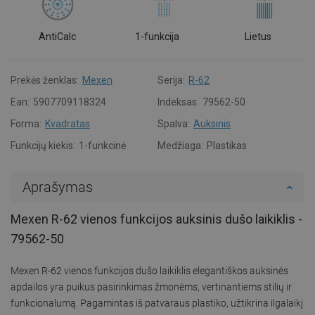
AntiCalc
1-funkcija
Lietus
Prekės ženklas:
Mexen
Serija:
R-62
Ean:
5907709118324
Indeksas:
79562-50
Forma:
Kvadratas
Spalva:
Auksinis
Funkcijų kiekis:
1-funkcinė
Medžiaga:
Plastikas
Aprašymas
Mexen R-62 vienos funkcijos auksinis dušo laikiklis -
79562-50
Mexen R-62 vienos funkcijos dušo laikiklis elegantiškos auksinės
apdailos yra puikus pasirinkimas žmonėms, vertinantiems stilių ir
funkcionalumą. Pagamintas iš patvaraus plastiko, užtikrina ilgalaikį