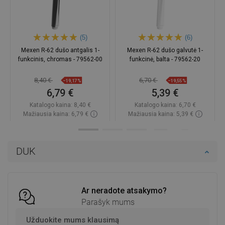
(5)
(6)
Mexen R-62 dušo antgalis 1-
Mexen R-62 dušo galvutė 1-
funkcinis, chromas - 79562-00
funkcinė, balta - 79562-20
8,40 €
6,70 €
−19,17%
−19,55%
6,79 €
5,39 €
Katalogo kaina:
8,40 €
Katalogo kaina:
6,70 €
Mažiausia kaina: 6,79 €
Mažiausia kaina: 5,39 €
Prieinamumas:
Yra sandėlyje
Prieinamumas:
Yra sandėlyje
Į krepšelį
Į krepšelį
DUK
Palyginti
favorite_border
Mėgstami
Palyginti
favorite_border
Mėgstami
Ar neradote atsakymo?
Parašyk mums
Užduokite mums klausimą