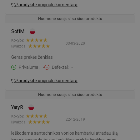
Parodykite originalų komentarą
Nuomonė susijusi su šiuo produktu
SofiM
Kokybė:
03-03-2020
Išvaizda:
Geras prekės ženklas
Privalumai
-
Defektai
-
Parodykite originalų komentarą
Nuomonė susijusi su šiuo produktu
YaryR
Kokybė:
22-12-2019
Išvaizda:
Ieškodama santechnikos vonios kambariui atradau šią