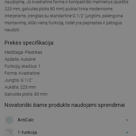
naudojimą. Jo kvadratinė forma ir kompaktiški matmenys (aukštis
225 mm, galvutės plotis 80 mm) puikiai tinka modernioms
interjerams. Įrengtas su standartine G 1/2" jungtimi, palengvina
montavimą, siūlo vieną funkciją, todėl yra paprastas ir patogus
naudoti.
Prekės specifikacija:
Medžiaga: Plastikas
Apdaila: Auksinė
Funkcijų skaičius: 1
Forma: Kvadratinė
Jungtis: G 1/2"
Aukštis: 225 mm
Galvutės plotis: 80 mm
Novatoriški šiame produkte naudojami sprendimai
AntiCalc
1-funkcija