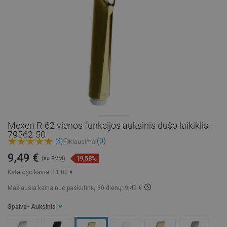
Mexen R-62 vienos funkcijos auksinis dušo laikiklis -
79562-50
(0)
(4)
Klausimai
9,49 €
19,58%
(su PVM)
Katalogo kaina:
11,80 €
Mažiausia kaina nuo paskutinių 30 dienų: 9,49 €
Spalva
- Auksinis