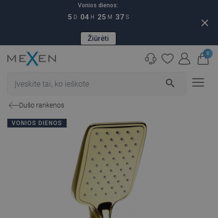
Vonios dienos:
5
04
25
36
D
H
M
S
close
Žiūrėti
0
search
Dušo rankenos
VONIOS DIENOS