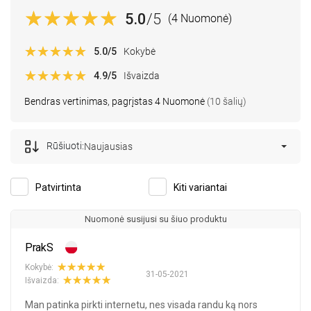
5.0
/5
(4 Nuomonė)
5.0
/5
Kokybė
4.9
/5
Išvaizda
Bendras vertinimas, pagrįstas 4 Nuomonė
(10 šalių)
Rūšiuoti:
Naujausias
Patvirtinta
Kiti variantai
Nuomonė susijusi su šiuo produktu
PrakS
Kokybė:
31-05-2021
Išvaizda:
Man patinka pirkti internetu, nes visada randu ką nors