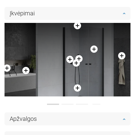
Įkvėpimai
Apžvalgos