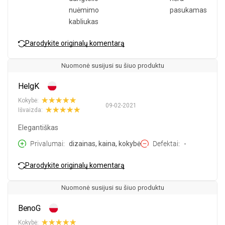
nuėmimo
pasukamas
kabliukas
Parodykite originalų komentarą
Nuomonė susijusi su šiuo produktu
HelgK
Kokybė:
09-02-2021
Išvaizda:
Elegantiškas
Privalumai
dizainas, kaina, kokybė
Defektai
-
Parodykite originalų komentarą
Nuomonė susijusi su šiuo produktu
BenoG
Kokybė: