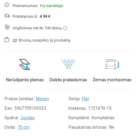
Prieinamumas:
Yra sandėlyje
Pristatymas iš:
4.99 €
Grąžinimas net iki 100 dienų
žmonių
nusipirko šį produktą.
2
2
Nerūdijantis plienas
Didelis pralaidumas
Žemas montavimas
Prekės ženklas:
Mexen
Serija:
Flat
Ean:
5907709105553
Indeksas:
1721070-15
Spalva:
Juodas
Komplekte:
Komplektas
Dydis:
70 cm
Pasukamas sifonas:
Ne