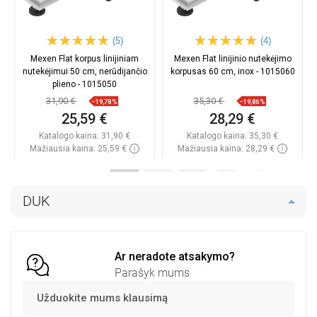
(5)
(4)
Mexen Flat korpus linijiniam
Mexen Flat linijinio nutekėjimo
nutekėjimui 50 cm, nerūdijančio
korpusas 60 cm, inox - 1015060
plieno - 1015050
31,90 €
35,30 €
−19,78%
−19,86%
25,59 €
28,29 €
Katalogo kaina:
31,90 €
Katalogo kaina:
35,30 €
Mažiausia kaina: 25,59 €
Mažiausia kaina: 28,29 €
Prieinamumas:
Yra sandėlyje
Prieinamumas:
Yra sandėlyje
Į krepšelį
Į krepšelį
DUK
Palyginti
favorite_border
Mėgstami
Palyginti
favorite_border
Mėgstami
Ar neradote atsakymo?
Parašyk mums
Užduokite mums klausimą