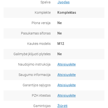
Spalva
Juodas
Komplekte
Komplektas
Plona versija
Ne
Pasukamas sifonas
Ne
Kaukės modelis
M12
Galimybė įklijuoti plyteles
Ne
Naudojimo instrukcija
Atsisiųskite
Saugumo informacija
Atsisiųskite
Garantijos sąlygos
Atsisiųskite
PZH Atestas
Atsisiųskite
Gamintojas
Žiūrėti