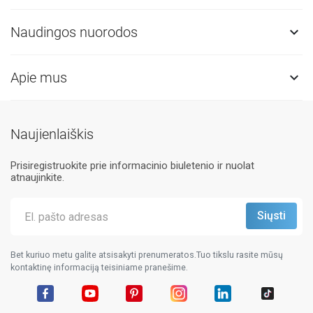
Naudingos nuorodos

Apie mus

Naujienlaiškis
Prisiregistruokite prie informacinio biuletenio ir nuolat
atnaujinkite.
Bet kuriuo metu galite atsisakyti prenumeratos.Tuo tikslu rasite mūsų
kontaktinę informaciją teisiniame pranešime.
Facebook
YouTube
Pinterest
Instagram
LinkedIn
TikTok