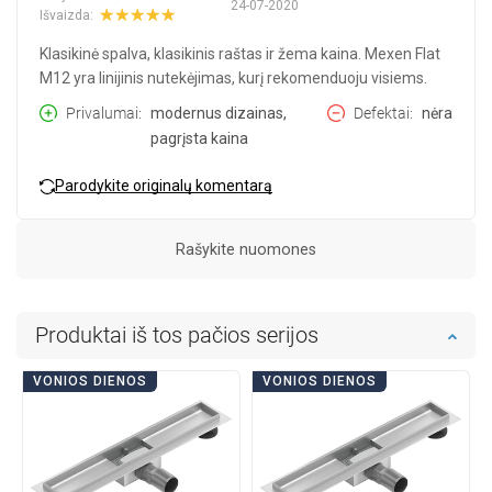
24-07-2020
Išvaizda:
Klasikinė spalva, klasikinis raštas ir žema kaina. Mexen Flat
M12 yra linijinis nutekėjimas, kurį rekomenduoju visiems.
Privalumai
modernus dizainas,
Defektai
nėra
pagrįsta kaina
Parodykite originalų komentarą
Rašykite nuomones
Produktai iš tos pačios serijos
VONIOS DIENOS
VONIOS DIENOS