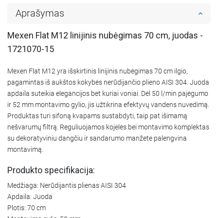
Aprašymas
Mexen Flat M12 linijinis nubėgimas 70 cm, juodas -
1721070-15
Mexen Flat M12 yra išskirtinis linijinis nubėgimas 70 cm ilgio,
pagamintas iš aukštos kokybės nerūdijančio plieno AISI 304. Juoda
apdaila suteikia elegancijos bet kuriai voniai. Dėl 50 l/min pajėgumo
ir 52 mm montavimo gylio, jis užtikrina efektyvų vandens nuvedimą.
Produktas turi sifoną kvapams sustabdyti, taip pat išimamą
nešvarumų filtrą. Reguliuojamos kojelės bei montavimo komplektas
su dekoratyviniu dangčiu ir sandarumo manžete palengvina
montavimą.
Produkto specifikacija:
Medžiaga: Nerūdijantis plienas AISI 304
Apdaila: Juoda
Plotis: 70 cm