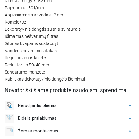
Montavimo gylis: 52 mm
Pajėgumas: 50 l/min
Apjuosiamasis apvadas - 2 cm
Komplekte:
Dekoratyvinis dangtis su atlaisvintuvais
Išimamas nešvarumų filtras
Sifonas kvapams sustabdyti
Vandens nuvedimo latakas
Reguliuojamos kojelės
Reduktorius 50/40 mm
Sandarumo manžetė
Kabliukas dekoratyvinio dangčio išėmimui
Novatoriški šiame produkte naudojami sprendimai
Nerūdijantis plienas
Didelis pralaidumas
Žemas montavimas