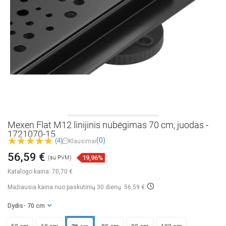
Mexen Flat M12 linijinis nubėgimas 70 cm, juodas -
1721070-15
(0)
(4)
Klausimai
56,59 €
19,96%
(su PVM)
Katalogo kaina:
70,70 €
Mažiausia kaina nuo paskutinių 30 dienų: 56,59 €
Dydis
- 70 cm