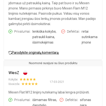
įdomaus už patrauklią kainą. Taip pat buvo ir su Mexen
įmone. Mano pirmasis pirkinys buvo Mexen Flam M12
linijinis nutekėjimas. Pasirodė puikus. Vėliau visą vonios
kambarį įrengiau šios lenkų įmonės produktais. Man padėjo
galimybė pirkti išsimokėtinai.
Privalumai
lenkiška kokybė,
Defektai
retai
patraukli kaina,
sutinkama
išsimokėjimas
įmonė
Parodykite originalų komentarą
Nuomonė susijusi su šiuo produktu
WiesZ
Kokybė:
17-03-2021
Išvaizda:
Mexen Flat M12 linijinį nutekamą labai lengva prižiūrėti.
Privalumai
išimamas filtras,
Defektai
sifonas
dangtelio
nėra