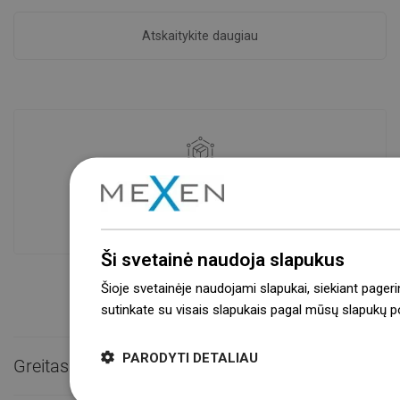
Atskaitykite daugiau
Prekių prieinamumas
Mūsų produktai jūsų laukia moderniame
sandėlyje.Visada pasirengusi išsiųsti!
Ši svetainė naudoja slapukus
Šioje svetainėje naudojami slapukai, siekiant pageri
sutinkate su visais slapukais pagal mūsų slapukų pol
PARODYTI DETALIAU
Greitas kontaktas
