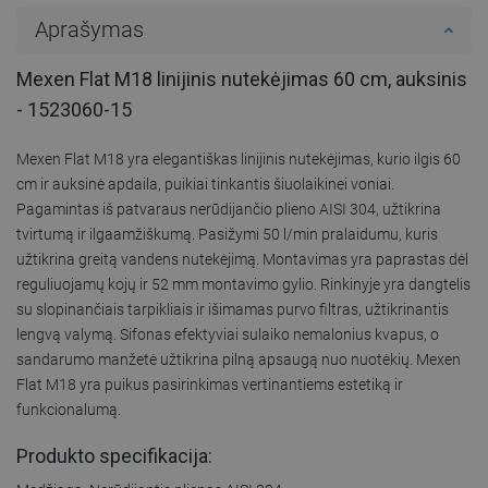
Aprašymas
Mexen Flat M18 linijinis nutekėjimas 60 cm, auksinis
- 1523060-15
Mexen Flat M18 yra elegantiškas linijinis nutekėjimas, kurio ilgis 60
cm ir auksinė apdaila, puikiai tinkantis šiuolaikinei voniai.
Pagamintas iš patvaraus nerūdijančio plieno AISI 304, užtikrina
tvirtumą ir ilgaamžiškumą. Pasižymi 50 l/min pralaidumu, kuris
užtikrina greitą vandens nutekėjimą. Montavimas yra paprastas dėl
reguliuojamų kojų ir 52 mm montavimo gylio. Rinkinyje yra dangtelis
su slopinančiais tarpikliais ir išimamas purvo filtras, užtikrinantis
lengvą valymą. Sifonas efektyviai sulaiko nemalonius kvapus, o
sandarumo manžetė užtikrina pilną apsaugą nuo nuotėkių. Mexen
Flat M18 yra puikus pasirinkimas vertinantiems estetiką ir
funkcionalumą.
Produkto specifikacija: