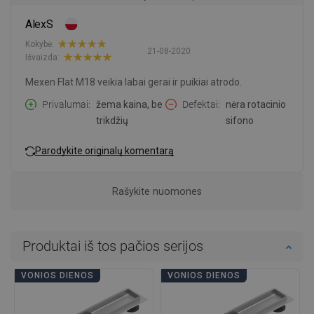
AlexS
Kokybė:
21-08-2020
Išvaizda:
Mexen Flat M18 veikia labai gerai ir puikiai atrodo.
Privalumai
žema kaina, be
Defektai
nėra rotacinio
trikdžių
sifono
Parodykite originalų komentarą
Rašykite nuomones
Produktai iš tos pačios serijos
VONIOS DIENOS
VONIOS DIENOS