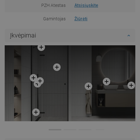
PZH Atestas
Atsisiųskite
Gamintojas
Žiūrėti
Įkvėpimai