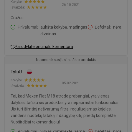
Kokybė:
26-10-2021
Išvaizda:
Gražus
Privalumai
aukšta kokybė, madingas
Defektai
nėra
dizainas
Parodykite originalų komentarą
Nuomonė susijusi su šiuo produktu
TytuU
Kokybė:
05-02-2021
Išvaizda:
Tai, kad Mexen Flat M18 atrodo prabangiai, yra vienas
dalykas, tačiau šis produktas yra nepaprastai funkcionalus.
Jis turi išimtinį nešvarumų filtrą, reguliuojamas kojeles,
vandens nuotėkų lataką ir daugybę kitų priedų komplekte.
Nuoširdžiai rekomenduoju!
Privalumai
viskas komplekte, žema
Defektai
nėra