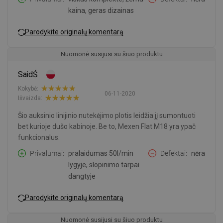
kaina, geras dizainas
Parodykite originalų komentarą
Nuomonė susijusi su šiuo produktu
SaidŚ
Kokybė:
06-11-2020
Išvaizda:
Šio auksinio linijinio nutekėjimo plotis leidžia jį sumontuoti
bet kurioje dušo kabinoje. Be to, Mexen Flat M18 yra ypač
funkcionalus.
Privalumai
pralaidumas 50l/min
Defektai
nėra
lygyje, slopinimo tarpai
dangtyje
Parodykite originalų komentarą
Nuomonė susijusi su šiuo produktu