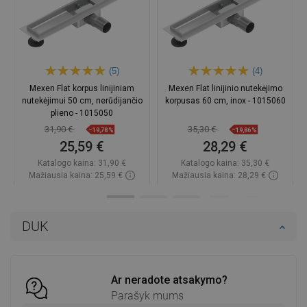
(5)
(4)
Mexen Flat korpus linijiniam
Mexen Flat linijinio nutekėjimo
nutekėjimui 50 cm, nerūdijančio
korpusas 60 cm, inox - 1015060
plieno - 1015050
31,90 €
35,30 €
−19,78%
−19,86%
25,59 €
28,29 €
Katalogo kaina:
31,90 €
Katalogo kaina:
35,30 €
Mažiausia kaina: 25,59 €
Mažiausia kaina: 28,29 €
Prieinamumas:
Yra sandėlyje
Prieinamumas:
Yra sandėlyje
Į krepšelį
Į krepšelį
DUK
Palyginti
favorite_border
Mėgstami
Palyginti
favorite_border
Mėgstami
Ar neradote atsakymo?
Parašyk mums