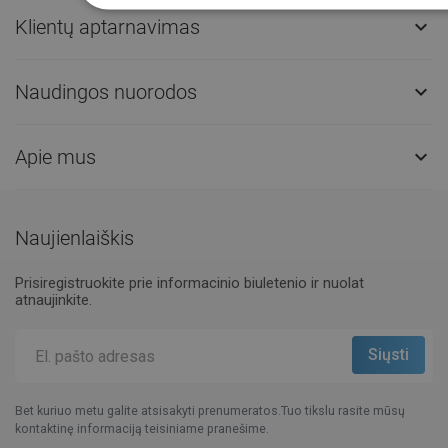
Klientų aptarnavimas

Naudingos nuorodos

Apie mus

Naujienlaiškis
Prisiregistruokite prie informacinio biuletenio ir nuolat
atnaujinkite.
Bet kuriuo metu galite atsisakyti prenumeratos.Tuo tikslu rasite mūsų
kontaktinę informaciją teisiniame pranešime.