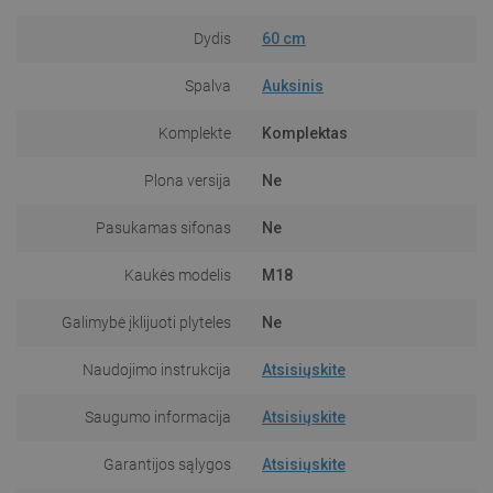
Dydis
60 cm
Spalva
Auksinis
Komplekte
Komplektas
Plona versija
Ne
Pasukamas sifonas
Ne
Kaukės modelis
M18
Galimybė įklijuoti plyteles
Ne
Naudojimo instrukcija
Atsisiųskite
Saugumo informacija
Atsisiųskite
Garantijos sąlygos
Atsisiųskite