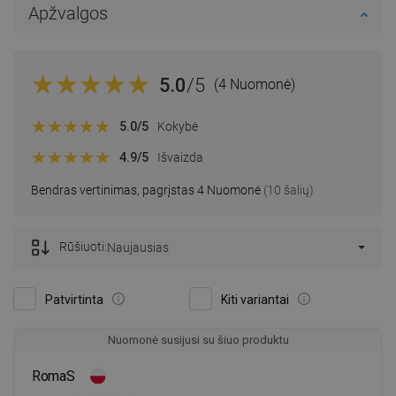
Apžvalgos
5.0
/5
(4 Nuomonė)
5.0
/5
Kokybė
4.9
/5
Išvaizda
Bendras vertinimas, pagrįstas 4 Nuomonė
(10 šalių)
Rūšiuoti:
Naujausias
Patvirtinta
Kiti variantai
Nuomonė susijusi su šiuo produktu
RomaS