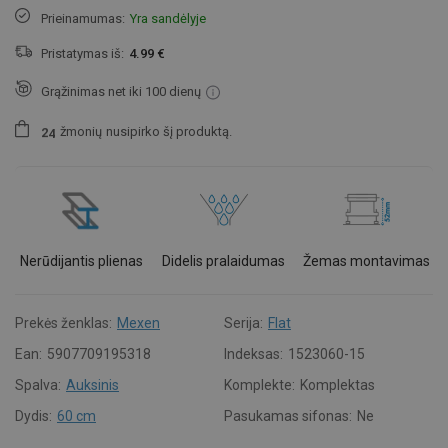
Prieinamumas:
Yra sandėlyje
Pristatymas iš:
4.99 €
Grąžinimas net iki 100 dienų
žmonių
nusipirko šį produktą.
2
4
Nerūdijantis plienas
Didelis pralaidumas
Žemas montavimas
Prekės ženklas:
Mexen
Serija:
Flat
Ean:
5907709195318
Indeksas:
1523060-15
Spalva:
Auksinis
Komplekte:
Komplektas
Dydis:
60 cm
Pasukamas sifonas:
Ne