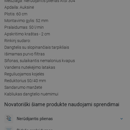
Medžiaga: Nerūdijantis plienas AISI 304
Apdaila: Auksinė
Plotis: 60 cm
Montavimo gylis: 52 mm
Pralaidumas: 50 l/min
Apskritimo kraštas - 2 cm
Rinkinį sudaro:
Dangtelis su slopinančiais tarpikliais
Išimamas purvo filtras
Sifonas, sulaikantis nemalonius kvapus
Vandens nutekėjimo latakas
Reguliuojamos kojelės
Reduktorius 50/40 mm
Sandarumo manžetė
Kabliukas dangtelio nuėmimui
Novatoriški šiame produkte naudojami sprendimai
Nerūdijantis plienas