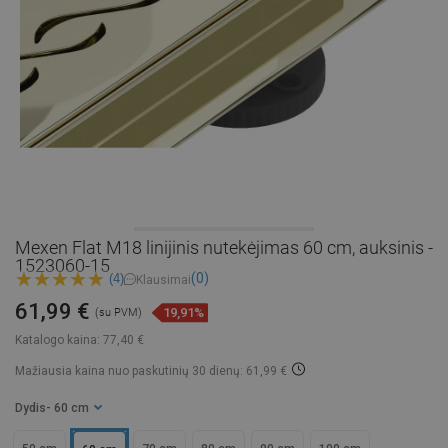
Mexen Flat M18 linijinis nutekėjimas 60 cm, auksinis -
1523060-15
(0)
(4)
Klausimai
61,99 €
19,91%
(su PVM)
Katalogo kaina:
77,40 €
Mažiausia kaina nuo paskutinių 30 dienų: 61,99 €
Dydis
- 60 cm