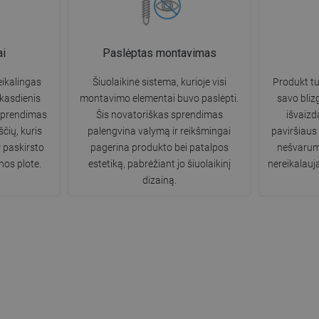
ai
Paslėptas montavimas
ikalingas
Šiuolaikinė sistema, kurioje visi
Produkt tur
 kasdienis
montavimo elementai buvo paslėpti.
savo bliz
sprendimas
Šis novatoriškas sprendimas
išvaizd
čių, kuris
palengvina valymą ir reikšmingai
paviršiaus
r paskirsto
pagerina produkto bei patalpos
nešvarumų
nos plote.
estetiką, pabrėžiant jo šiuolaikinį
nereikalauja
dizainą.