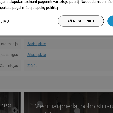
vimo būdas
Su kaiščiais
ojami slapukai, siekiant pagerinti vartotojo patirtį. Naudodamiesi mūs
lapukais pagal mūsų slapukų politiką.
Dowiedz się więcej
Kiekis
5
LIAU
AŠ NESUTINKU
 nuo sienos
3 cm
instrukcija
Atsisiųskite
informacija
Atsisiųskite
jos sąlygos
Atsisiųskite
Gamintojas
Žiūrėti
Mediniai priedai boho stilia
21674