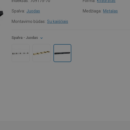
Indeksas:
709175-70
Forma:
Kvadratas
Spalva:
Juodas
Medžiaga:
Metalas
Montavimo būdas:
Su kaiščiais
Spalva
- Juodas