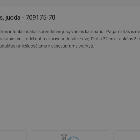
is, juoda - 709175-70
tiškas ir funkcionalus sprendimas jūsų vonios kambariui. Pagamintas iš me
 pakabinimui, todėl optimaliai išnaudosite erdvę. Plotis 32 cm ir aukštis 3
oduktas rankšluosčiams ir aksesuarams tvarkyti.