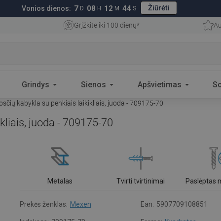
Žiūrėti
7
08
12
43
Vonios dienos:
D
H
M
S
Grįžkite iki 100 dienų*
Au
Grindys
Sienos
Apšvietimas
S
čių kabykla su penkiais laikikliais, juoda - 709175-70
kliais, juoda - 709175-70
Metalas
Tvirti tvirtinimai
Paslėptas
Prekės ženklas:
Mexen
Ean:
5907709108851