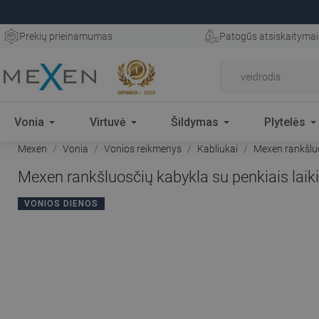
Prekių prieinamumas
Patogūs atsiskaitymai
Vonia
Virtuvė
Šildymas
Plytelės
Mexen
Vonia
Vonios reikmenys
Kabliukai
Mexen rankšluos
Mexen rankšluosčių kabykla su penkiais laiki
VONIOS DIENOS