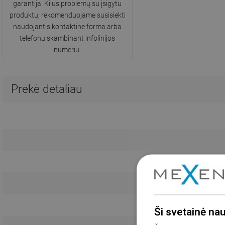
garantija. Kilus problemų su įsigytu
produktu, rekomenduojame susisiekti
naudojantis kontaktine forma arba
telefonu skambinant infolinijos
numeriu.
Prekė detaliau
Ši svetainė na