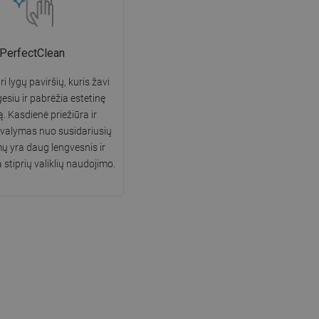
PerfectClean
i lygų paviršių, kuris žavi
gesiu ir pabrėžia estetinę
ą. Kasdienė priežiūra ir
 valymas nuo susidariusių
 yra daug lengvesnis ir
 stiprių valiklių naudojimo.