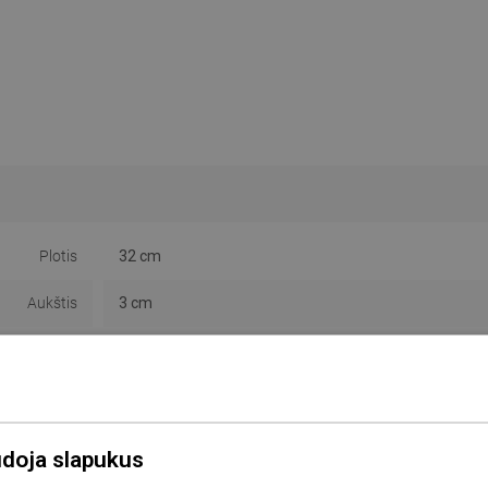
Plotis
32 cm
Aukštis
3 cm
Spalva
Juodas
Medžiaga
Metalas
Forma
Kvadratas
udoja slapukus