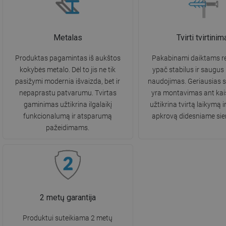
Metalas
Tvirti tvirtinim
Produktas pagamintas iš aukštos
Pakabinami daiktams re
kokybės metalo. Dėl to jis ne tik
ypač stabilus ir saugus
pasižymi modernia išvaizda, bet ir
naudojimas. Geriausias 
nepaprastu patvarumu. Tvirtas
yra montavimas ant kaiš
gaminimas užtikrina ilgalaikį
užtikrina tvirtą laikymą i
funkcionalumą ir atsparumą
apkrovą didesniame sie
pažeidimams.
2 metų garantija
Produktui suteikiama 2 metų