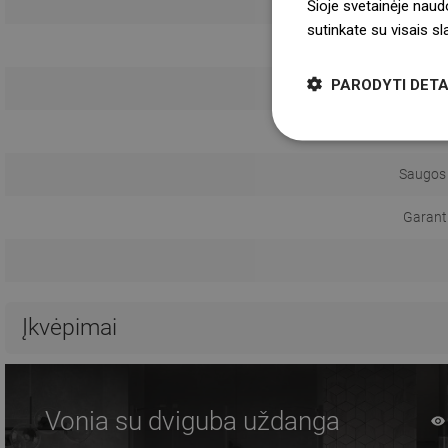
Monta
Šioje svetainėje naud
sutinkate su visais s
PARODYTI DETA
Atstumas
Naudojimo 
Saugos 
Garanti
Įkvėpimai
Vonia su dviguba uždanga