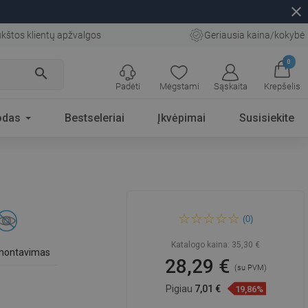
close
kštos klientų apžvalgos
Geriausia kaina/kokybė
0
search
Padėti
Mėgstami
Sąskaita
Krepšelis
odas
Bestseleriai
Įkvėpimai
Susisiekite
Mexen rankšluosčių kabykla
(0)
su penkiais laikikliais, juoda -
709175-70
Katalogo kaina:
35,30 €
 montavimas
28,29 €
(su PVM)
Pigiau
7,01 €
19,86%