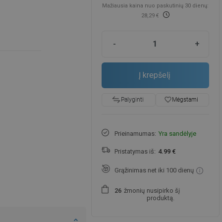
Mažiausia kaina nuo paskutinių 30 dienų:
28,29 €
-
+
Į krepšelį
favorite_border
Mėgstami
Palyginti
Prieinamumas:
Yra sandėlyje
Pristatymas iš:
4.99 €
Grąžinimas net iki 100 dienų
žmonių
nusipirko šį
2
6
produktą.