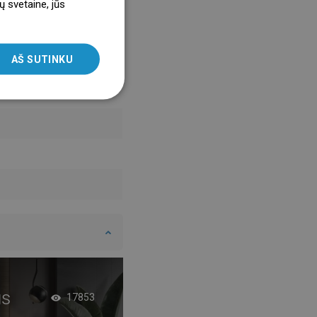
ų svetaine, jūs
ENGLISH
SLOVAK
AŠ SUTINKU
LITHUANIAN
ROMANIAN
HUNGARIAN
FRENCH
ITALIAN
SPANISH
UKRAINIAN
BULGARIAN
ESTONIAN
DUTCH
us
Antracito vonios k
17853
LATVIAN