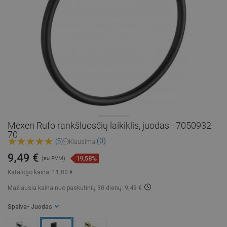
Mexen Rufo rankšluosčių laikiklis, juodas - 7050932-
70
(0)
(5)
Klausimai
9,49 €
19,58%
(su PVM)
Katalogo kaina:
11,80 €
Mažiausia kaina nuo paskutinių 30 dienų: 9,49 €
Spalva
- Juodas