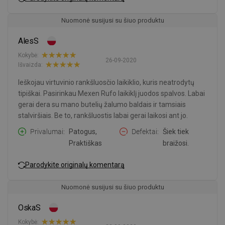
Nuomonė susijusi su šiuo produktu
AlesS
Kokybė:
26-09-2020
Išvaizda:
Ieškojau virtuvinio rankšluosčio laikiklio, kuris neatrodytų
tipiškai. Pasirinkau Mexen Rufo laikiklį juodos spalvos. Labai
gerai dera su mano butelių žalumo baldais ir tamsiais
stalviršiais. Be to, rankšluostis labai gerai laikosi ant jo.
Privalumai
Patogus,
Defektai
Šiek tiek
Praktiškas
braižosi.
Parodykite originalų komentarą
Nuomonė susijusi su šiuo produktu
OskaS
Kokybė: