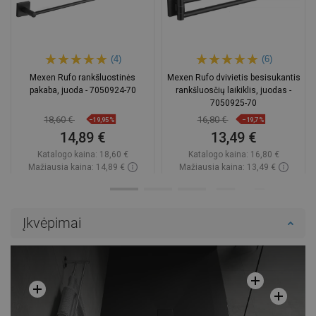
(4)
(6)
Mexen Rufo rankšluostinės
Mexen Rufo dvivietis besisukantis
pakaba, juoda - 7050924-70
rankšluosčių laikiklis, juodas -
7050925-70
18,60 €
16,80 €
−19,95%
−19,7%
14,89 €
13,49 €
Katalogo kaina:
18,60 €
Katalogo kaina:
16,80 €
Mažiausia kaina: 14,89 €
Mažiausia kaina: 13,49 €
Prieinamumas:
Yra sandėlyje
Prieinamumas:
Yra sandėlyje
Į krepšelį
Į krepšelį
Įkvėpimai
Palyginti
favorite_border
Mėgstami
Palyginti
favorite_border
Mėgstami