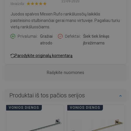
22-09-2020
Išvaizda:
Juodos spalvos Mexen Rufo rankšluosčių laikiklis
pasiteisino stulbinančiai gerai mano virtuvėje. Pagaliau turiu
vietą rankšluosčiams.
Privalumai
Gražiai
Defektai
Šiek tiek linkęs
atrodo
įbrėžimams
Parodykite originalų komentarą
Rašykite nuomones
Produktai iš tos pačios serijos
VONIOS DIENOS
VONIOS DIENOS