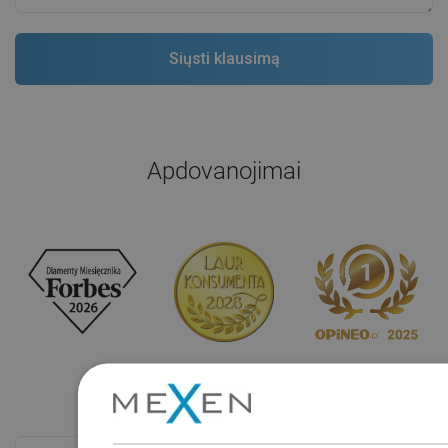
Apdovanojimai