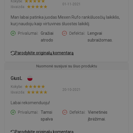
Kokybė:
01-11-2021
Išvaizda:
Man labai patinka juodas Mexen Rufo rankšluosčių laikiklis,
kurį naudoju kaip virtuvinės šluostės laikiklį.
Privalumai
Gražiai
Defektai
Lengvai
atrodo
subraižomas.
Parodykite originalų komentarą
Nuomonė susijusi su šiuo produktu
GiusL
Kokybė:
20-10-2021
Išvaizda:
Labai rekomenduoju!
Privalumai
Tamsi
Defektai
Vienetinės
spalva
įbrėžimai.
Parodykite originalų komentarą