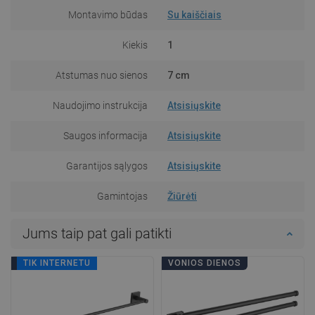
Montavimo būdas
Su kaiščiais
Kiekis
1
Atstumas nuo sienos
7 cm
Naudojimo instrukcija
Atsisiųskite
Saugos informacija
Atsisiųskite
Garantijos sąlygos
Atsisiųskite
Gamintojas
Žiūrėti
Jums taip pat gali patikti
VONIOS DIENOS
TIK INTERNETU
VONIOS DIENOS