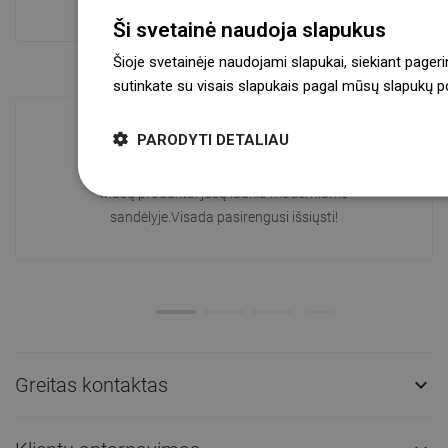
Atskaitykite daugiau
Ši svetainė naudoja slapukus
Šioje svetainėje naudojami slapukai, siekiant pageri
sutinkate su visais slapukais pagal mūsų slapukų pol
PARODYTI DETALIAU
Prekių prieinamumas
Mūsų produktai jūsų laukia moderniame
sandėlyje.Visada pasirengusi išsiųsti!
Greitas kontaktas
