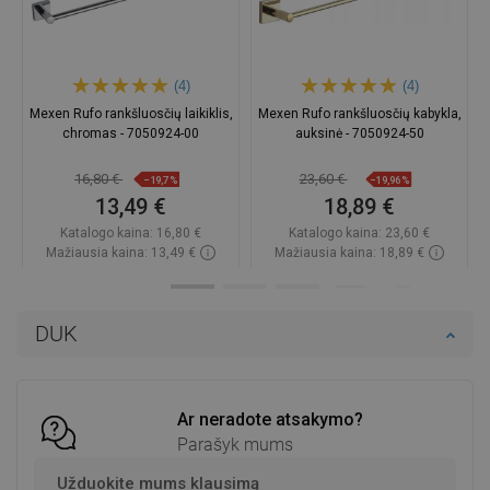
(4)
(4)
Mexen Rufo rankšluosčių laikiklis,
Mexen Rufo rankšluosčių kabykla,
chromas - 7050924-00
auksinė - 7050924-50
16,80 €
23,60 €
−19,7%
−19,96%
13,49 €
18,89 €
Katalogo kaina:
16,80 €
Katalogo kaina:
23,60 €
Mažiausia kaina: 13,49 €
Mažiausia kaina: 18,89 €
Prieinamumas:
Yra sandėlyje
Prieinamumas:
Yra sandėlyje
Į krepšelį
Į krepšelį
DUK
Palyginti
favorite_border
Mėgstami
Palyginti
favorite_border
Mėgstami
Ar neradote atsakymo?
Parašyk mums
Užduokite mums klausimą