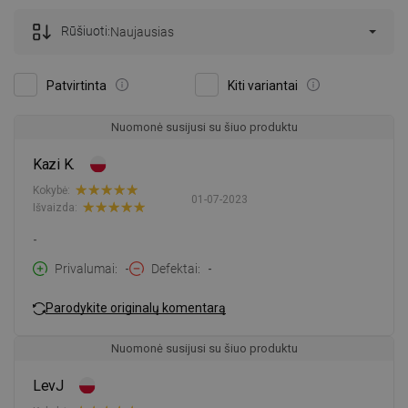
Rūšiuoti:
Naujausias
Patvirtinta
Kiti variantai
Nuomonė susijusi su šiuo produktu
Kazi K.
Kokybė:
01-07-2023
Išvaizda:
-
Privalumai
-
Defektai
-
Parodykite originalų komentarą
Nuomonė susijusi su šiuo produktu
LevJ