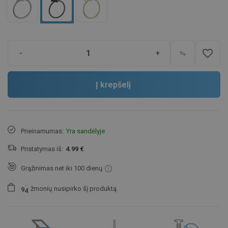
favorite_border
-
+
Į krepšelį
Prieinamumas:
Yra sandėlyje
Pristatymas iš:
4.99 €
Grąžinimas net iki 100 dienų
žmonių
nusipirko šį produktą.
9
4