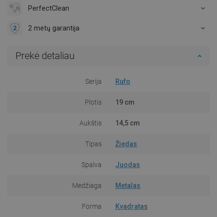
PerfectClean
2 metų garantija
Prekė detaliau
Serija
Rufo
Plotis
19 cm
Aukštis
14,5 cm
Tipas
Žiedas
Spalva
Juodas
Medžiaga
Metalas
Forma
Kvadratas