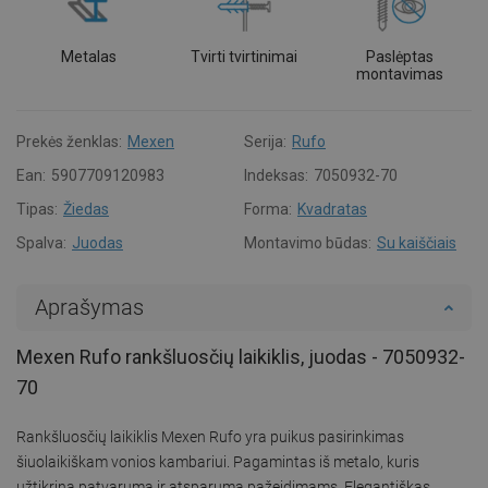
Metalas
Tvirti tvirtinimai
Paslėptas
montavimas
Prekės ženklas:
Mexen
Serija:
Rufo
Ean:
5907709120983
Indeksas:
7050932-70
Tipas:
Žiedas
Forma:
Kvadratas
Spalva:
Juodas
Montavimo būdas:
Su kaiščiais
Aprašymas
Mexen Rufo rankšluosčių laikiklis, juodas - 7050932-
70
Rankšluosčių laikiklis Mexen Rufo yra puikus pasirinkimas
šiuolaikiškam vonios kambariui. Pagamintas iš metalo, kuris
užtikrina patvarumą ir atsparumą pažeidimams. Elegantiškas