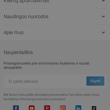
Klientų aptarnavimas

Naudingos nuorodos

Apie mus

Naujienlaiškis
Prisiregistruokite prie informacinio biuletenio ir nuolat
atnaujinkite.
Bet kuriuo metu galite atsisakyti prenumeratos.Tuo tikslu rasite mūsų
kontaktinę informaciją teisiniame pranešime.