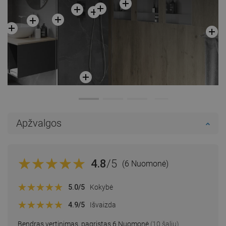
Apžvalgos
4.8
/5
(6 Nuomonė)
5.0
/5
Kokybė
4.9
/5
Išvaizda
Bendras vertinimas, pagrįstas 6 Nuomonė
(10 šalių)