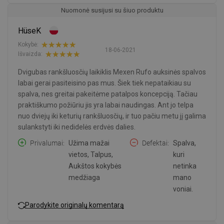
Nuomonė susijusi su šiuo produktu
HüseK
Kokybė:
18-06-2021
Išvaizda:
Dvigubas rankšluosčių laikiklis Mexen Rufo auksinės spalvos
labai gerai pasiteisino pas mus. Šiek tiek nepataikiau su
spalva, nes greitai pakeitėme patalpos koncepciją. Tačiau
praktiškumo požiūriu jis yra labai naudingas. Ant jo telpa
nuo dviejų iki keturių rankšluosčių, ir tuo pačiu metu jį galima
sulankstyti iki nedidelės erdvės dalies.
Privalumai
Užima mažai
Defektai
Spalva,
vietos, Talpus,
kuri
Aukštos kokybės
netinka
medžiaga
mano
voniai.
Parodykite originalų komentarą