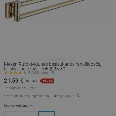
Mexen Rufo dvigubas besisukantis rankšluosčių
laikiklis, auksinis - 7050925-50
(0)
(6)
Klausimai
21,59 €
19,74%
(su PVM)
Katalogo kaina:
26,90 €
Mažiausia kaina nuo paskutinių 30 dienų: 21,59 €
Spalva
- Auksinis