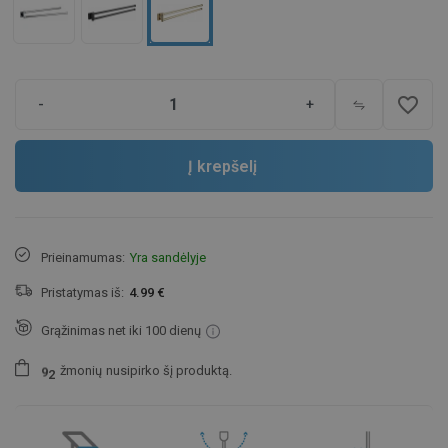
favorite_border
-
+
Į krepšelį
Prieinamumas:
Yra sandėlyje
Pristatymas iš:
4.99 €
Grąžinimas net iki 100 dienų
žmonių
nusipirko šį produktą.
9
2