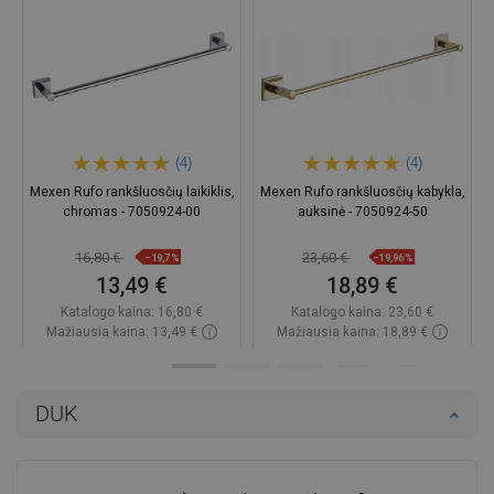
(4)
(4)
Mexen Rufo rankšluosčių laikiklis,
Mexen Rufo rankšluosčių kabykla,
chromas - 7050924-00
auksinė - 7050924-50
16,80 €
23,60 €
−19,7%
−19,96%
13,49 €
18,89 €
Katalogo kaina:
16,80 €
Katalogo kaina:
23,60 €
Mažiausia kaina: 13,49 €
Mažiausia kaina: 18,89 €
Prieinamumas:
Yra sandėlyje
Prieinamumas:
Yra sandėlyje
Į krepšelį
Į krepšelį
DUK
Palyginti
favorite_border
Mėgstami
Palyginti
favorite_border
Mėgstami