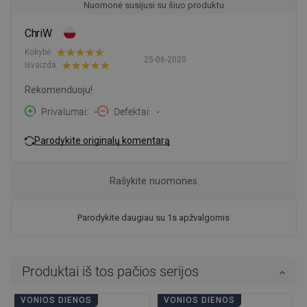
Nuomonė susijusi su šiuo produktu
ChriW
Kokybė:
25-06-2020
Išvaizda:
Rekomenduoju!
Privalumai
-
Defektai
-
Parodykite originalų komentarą
Rašykite nuomones
Parodykite daugiau su 1s apžvalgomis
Produktai iš tos pačios serijos
VONIOS DIENOS
VONIOS DIENOS