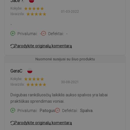
Jace ?.
Kokybė:
01-03-2022
Išvaizda:
-
Privalumai
-
Defektai
-
Parodykite originalų komentarą
Nuomonė susijusi su šiuo produktu
GeraC
Kokybė:
30-08-2021
Išvaizda:
Dvigubas rankšluosčių laikiklis aukso spalvos yra labai
praktiškas sprendimas voniai.
Privalumai
Patogus
Defektai
Spalva.
Parodykite originalų komentarą