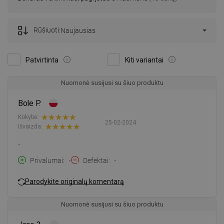
Rūšiuoti:
Naujausias
Patvirtinta
Kiti variantai
Nuomonė susijusi su šiuo produktu
Bole P.
Kokybė:
25-02-2024
Išvaizda:
-
Privalumai
-
Defektai
-
Parodykite originalų komentarą
Nuomonė susijusi su šiuo produktu