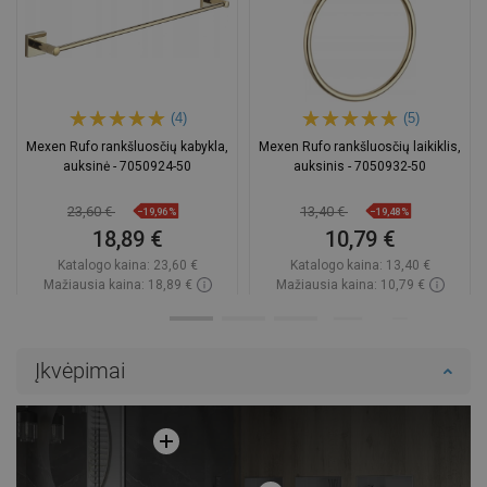
(4)
(5)
Mexen Rufo rankšluosčių kabykla,
Mexen Rufo rankšluosčių laikiklis,
auksinė - 7050924-50
auksinis - 7050932-50
23,60 €
13,40 €
−19,96%
−19,48%
18,89 €
10,79 €
Katalogo kaina:
23,60 €
Katalogo kaina:
13,40 €
Mažiausia kaina: 18,89 €
Mažiausia kaina: 10,79 €
Prieinamumas:
Yra sandėlyje
Prieinamumas:
Yra sandėlyje
Į krepšelį
Į krepšelį
Įkvėpimai
Palyginti
favorite_border
Mėgstami
Palyginti
favorite_border
Mėgstami