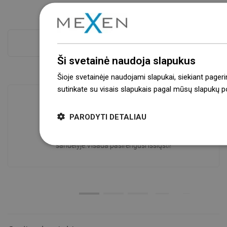
Atskaitykite daugiau
Ši svetainė naudoja slapukus
Šioje svetainėje naudojami slapukai, siekiant pageri
sutinkate su visais slapukais pagal mūsų slapukų pol
PARODYTI DETALIAU
Prekių prieinamumas
Mūsų produktai jūsų laukia moderniame
sandėlyje.Visada pasirengusi išsiųsti!