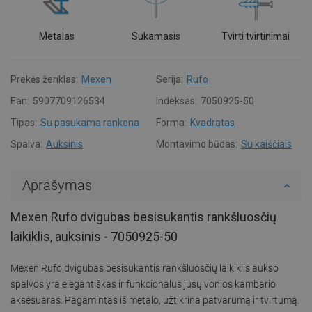
Metalas
Sukamasis
Tvirti tvirtinimai
Prekės ženklas:
Mexen
Serija:
Rufo
Ean:
5907709126534
Indeksas:
7050925-50
Tipas:
Su pasukama rankena
Forma:
Kvadratas
Spalva:
Auksinis
Montavimo būdas:
Su kaiščiais
Aprašymas
Mexen Rufo dvigubas besisukantis rankšluosčių
laikiklis, auksinis - 7050925-50
Mexen Rufo dvigubas besisukantis rankšluosčių laikiklis aukso
spalvos yra elegantiškas ir funkcionalus jūsų vonios kambario
aksesuaras. Pagamintas iš metalo, užtikrina patvarumą ir tvirtumą.