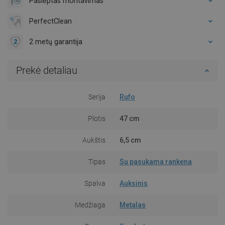
Paslėptas montavimas
PerfectClean
2 metų garantija
Prekė detaliau
Serija
Rufo
Plotis
47 cm
Aukštis
6,5 cm
Tipas
Su pasukama rankena
Spalva
Auksinis
Medžiaga
Metalas