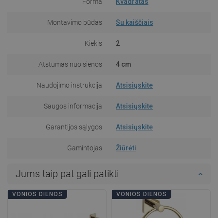
Forma
Kvadratas
Montavimo būdas
Su kaiščiais
Kiekis
2
Atstumas nuo sienos
4 cm
Naudojimo instrukcija
Atsisiųskite
Saugos informacija
Atsisiųskite
Garantijos sąlygos
Atsisiųskite
Gamintojas
Žiūrėti
Jums taip pat gali patikti
VONIOS DIENOS
VONIOS DIENOS