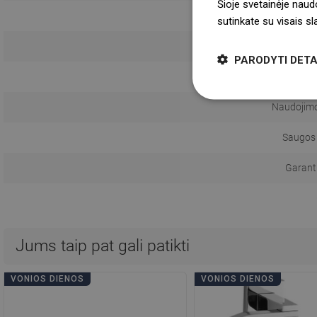
Šioje svetainėje naud
sutinkate su visais s
Monta
PARODYTI DETA
Atstumas
Naudojimo 
Saugos 
Garanti
Jums taip pat gali patikti
VONIOS DIENOS
VONIOS DIENOS