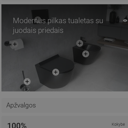
Modernus pilkas tualetas su
juodais priedais
Apžvalgos
100%
Kokybė