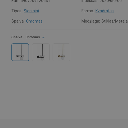
Ean:
5907709120631
Indeksas:
7020950-00
Tipas:
Sieniniai
Forma:
Kvadratas
Spalva:
Chromas
Medžiaga:
Stiklas/Metala
Spalva
- Chromas