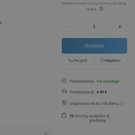
Mažiausia kaina nuo paskutinių 30 dienų:
18,89 €
s
-
+
Į krepšelį
favorite_border
Mėgstami
Palyginti
Prieinamumas:
Yra sandėlyje
Pristatymas iš:
4.99 €
Grąžinimas net iki 100 dienų
žmonių
nusipirko šį
5
8
produktą.