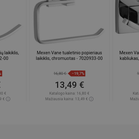
laikiklis,
Mexen Vane tualetinio popieriaus
Mexen Van
2-00
laikiklis, chromuotas - 7020933-00
kabliukas
%
16,80 €
−19,7%
1
€
13,49 €
80 €
Katalogo kaina:
16,80 €
Kat
9 €
Mažiausia kaina: 13,49 €
Mažia
ndėlyje
Prieinamumas:
Yra sandėlyje
Priein
Į krepšelį
gstami
Palyginti
favorite_border
Mėgstami
Paly