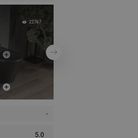
Vonia glamūro stiliu
22767
Tęsti
5.0