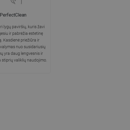
PerfectClean
i lygų paviršių, kuris žavi
gesiu ir pabrėžia estetinę
ą. Kasdienė priežiūra ir
 valymas nuo susidariusių
 yra daug lengvesnis ir
 stiprių valiklių naudojimo.