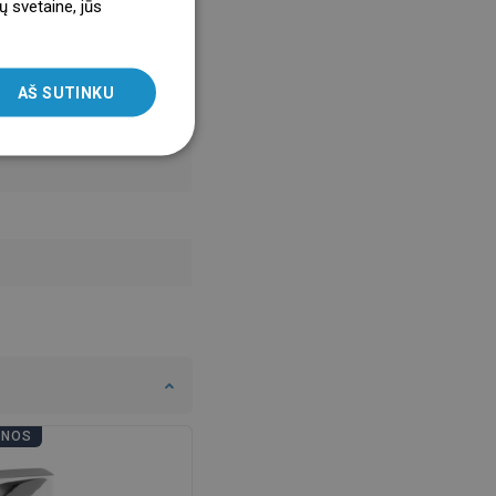
ų svetaine, jūs
ENGLISH
SLOVAK
AŠ SUTINKU
LITHUANIAN
ROMANIAN
HUNGARIAN
FRENCH
ITALIAN
SPANISH
UKRAINIAN
BULGARIAN
ESTONIAN
ENOS
VONIOS DIENOS
DUTCH
LATVIAN