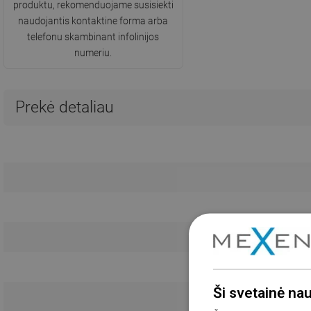
produktu, rekomenduojame susisiekti
naudojantis kontaktine forma arba
telefonu skambinant infolinijos
numeriu.
Prekė detaliau
Ši svetainė na