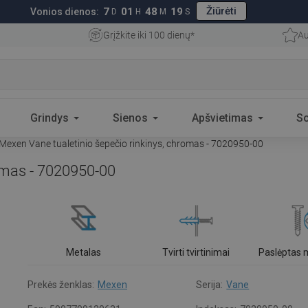
Žiūrėti
7
01
48
18
Vonios dienos:
D
H
M
S
Grįžkite iki 100 dienų*
Au
Grindys
Sienos
Apšvietimas
S
Mexen Vane tualetinio šepečio rinkinys, chromas - 7020950-00
romas - 7020950-00
Metalas
Tvirti tvirtinimai
Paslėptas
Prekės ženklas:
Mexen
Serija:
Vane