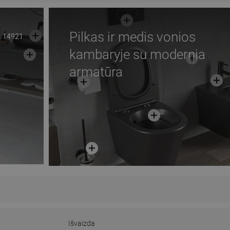
Pilkas ir medis vonios
14921
kambaryje su modernia
armatūra
Išvaizda