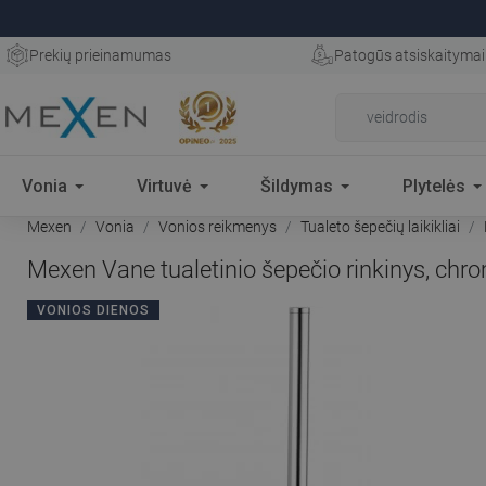
Prekių prieinamumas
Patogūs atsiskaitymai
Vonia
Virtuvė
Šildymas
Plytelės
Mexen
Vonia
Vonios reikmenys
Tualeto šepečių laikikliai
Mexen Vane tualetinio šepečio rinkinys, ch
VONIOS DIENOS