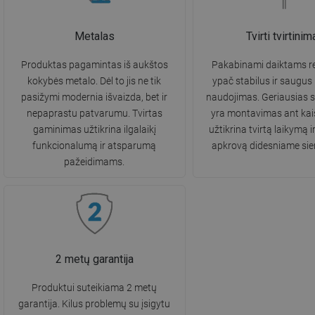
Metalas
Tvirti tvirtinim
Produktas pagamintas iš aukštos
Pakabinami daiktams re
kokybės metalo. Dėl to jis ne tik
ypač stabilus ir saugus
pasižymi modernia išvaizda, bet ir
naudojimas. Geriausias 
nepaprastu patvarumu. Tvirtas
yra montavimas ant kaiš
gaminimas užtikrina ilgalaikį
užtikrina tvirtą laikymą i
funkcionalumą ir atsparumą
apkrovą didesniame sie
pažeidimams.
2 metų garantija
Produktui suteikiama 2 metų
garantija. Kilus problemų su įsigytu