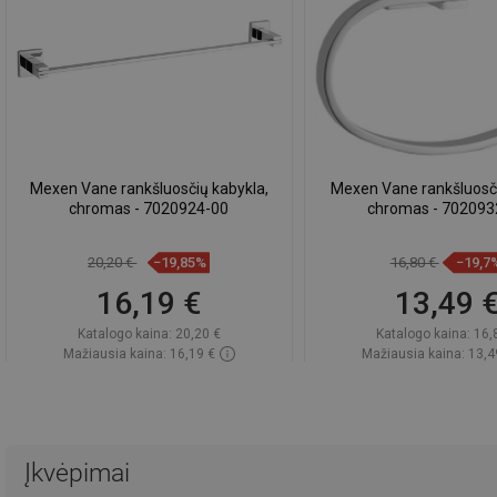
Mexen Vane rankšluosčių kabykla,
Mexen Vane rankšluosčių 
chromas - 7020924-00
chromas - 702093
20,20 €
−19,85%
16,80 €
−19,7
16,19 €
13,49 
Katalogo kaina:
20,20 €
Katalogo kaina:
16,
Mažiausia kaina: 16,19 €
Mažiausia kaina: 13,4
Prieinamumas:
Yra sandėlyje
Prieinamumas:
Yra sa
Į krepšelį
Į krepšelį
Palyginti
favorite_border
Mėgstami
Palyginti
favorite_border
Mė
Įkvėpimai