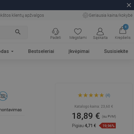
close
kštos klientų apžvalgos
Geriausia kaina/kokybė
0
search
Padėti
Mėgstami
Sąskaita
Krepšelis
odas
Bestseleriai
Įkvėpimai
Susisiekite
Mexen Vane tualetinio
(4)
šepečio rinkinys, chromas -
7020950-00
Katalogo kaina:
23,60 €
 montavimas
18,89 €
(su PVM)
Pigiau
4,71 €
19,96%