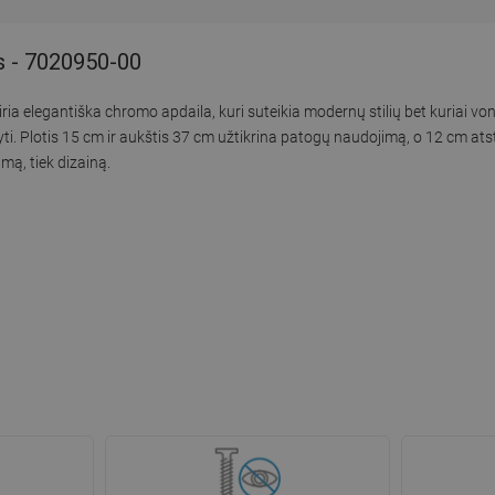
s - 7020950-00
ia elegantiška chromo apdaila, kuri suteikia modernų stilių bet kuriai von
ikyti. Plotis 15 cm ir aukštis 37 cm užtikrina patogų naudojimą, o 12 cm at
umą, tiek dizainą.