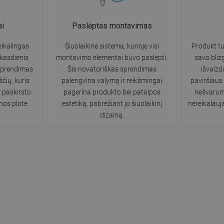
ai
Paslėptas montavimas
ikalingas
Šiuolaikinė sistema, kurioje visi
Produkt tur
 kasdienis
montavimo elementai buvo paslėpti.
savo bliz
sprendimas
Šis novatoriškas sprendimas
išvaizd
čių, kuris
palengvina valymą ir reikšmingai
paviršiaus
r paskirsto
pagerina produkto bei patalpos
nešvarumų
nos plote.
estetiką, pabrėžiant jo šiuolaikinį
nereikalauja
dizainą.