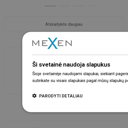
Atskaitykite daugiau
Ši svetainė naudoja slapukus
Prekių prieinamumas
Šioje svetainėje naudojami slapukai, siekiant pageri
Mūsų produktai jūsų laukia moderniame
sutinkate su visais slapukais pagal mūsų slapukų pol
sandėlyje.Visada pasirengusi išsiųsti!
PARODYTI DETALIAU