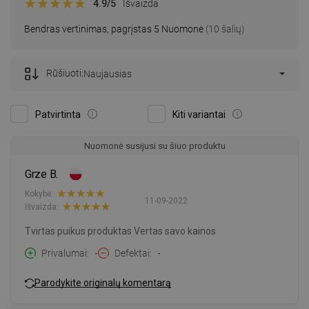
4.9
/5
Išvaizda
Bendras vertinimas, pagrįstas 5 Nuomonė
(10 šalių)
Rūšiuoti:
Naujausias
Patvirtinta
Kiti variantai
Nuomonė susijusi su šiuo produktu
Grze B.
Kokybė:
11-09-2022
Išvaizda:
Tvirtas puikus produktas Vertas savo kainos
Privalumai
-
Defektai
-
Parodykite originalų komentarą