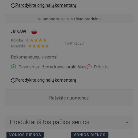
Parodykite originalų komentarą
Nuomonė susijusi su šiuo produktu
JessW
Kokybė:
15-01-2020
Išvaizda:
Rekomenduoju visiems!
Privalumai
žema kaina, praktiškas
Defektai
-
Parodykite originalų komentarą
Rašykite nuomones
Produktai iš tos pačios serijos
VONIOS DIENOS
VONIOS DIENOS