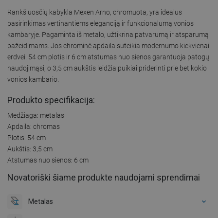
Rankšluosčių kabykla Mexen Arno, chromuota, yra idealus
pasirinkimas vertinantiems eleganciją ir funkcionalumą vonios
kambaryje. Pagaminta iš metalo, užtikrina patvarumą ir atsparumą
pažeidimams. Jos chrominė apdaila suteikia modernumo kiekvienai
erdvei. 54 cm plotis ir 6 cm atstumas nuo sienos garantuoja patogų
naudojimąsi, o 3,5 cm aukštis leidžia puikiai priderinti prie bet kokio
vonios kambario.
Produkto specifikacija:
Medžiaga: metalas
Apdaila: chromas
Plotis: 54 cm
Aukštis: 3,5 cm
Atstumas nuo sienos: 6 cm
Novatoriški šiame produkte naudojami sprendimai
Metalas