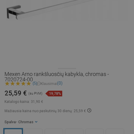
Mexen Arno rankšluosčių kabykla, chromas -
7020724-00
(0)
(5)
Klausimai
25,59 €
19,78%
(su PVM)
Katalogo kaina:
31,90 €
Mažiausia kaina nuo paskutinių 30 dienų: 25,59 €
Spalva
- Chromas