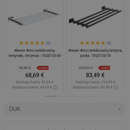
(5)
(4)
Mexen Arno rankšluosčių
Mexen Arno rankšluosčių lentyna,
lentynėlė, chromas - 7020720-00
juoda - 7020720-70
85,80 €
104,30 €
−19,94%
−19,95%
68,69 €
83,49 €
Katalogo kaina:
85,80 €
Katalogo kaina:
104,30 €
Mažiausia kaina: 68,69 €
Mažiausia kaina: 83,49 €
Prieinamumas:
Yra sandėlyje
Prieinamumas:
Yra sandėlyje
Į krepšelį
Į krepšelį
DUK
Palyginti
favorite_border
Mėgstami
Palyginti
favorite_border
Mėgstami