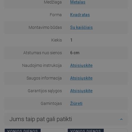
Medžiaga
Metalas
Forma
Kvadratas
Montavimo būdas
Su kaiščiais
Kiekis
1
Atstumas nuo sienos
6 cm
Naudojimo instrukcija
Atsisiųskite
Saugos informacija
Atsisiųskite
Garantijos sąlygos
Atsisiųskite
Gamintojas
Žiūrėti
Jums taip pat gali patikti
VONIOS DIENOS
VONIOS DIENOS