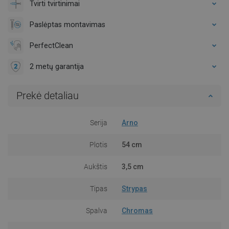
Tvirti tvirtinimai
Paslėptas montavimas
PerfectClean
2 metų garantija
Prekė detaliau
Serija
Arno
Plotis
54 cm
Aukštis
3,5 cm
Tipas
Strypas
Spalva
Chromas