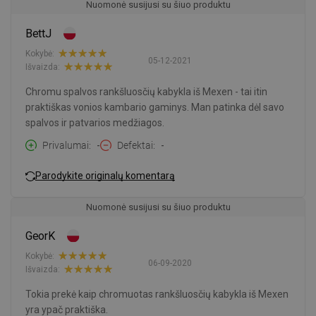
Nuomonė susijusi su šiuo produktu
BettJ
Kokybė:
05-12-2021
Išvaizda:
Chromu spalvos rankšluosčių kabykla iš Mexen - tai itin
praktiškas vonios kambario gaminys. Man patinka dėl savo
spalvos ir patvarios medžiagos.
Privalumai
-
Defektai
-
Parodykite originalų komentarą
Nuomonė susijusi su šiuo produktu
GeorK
Kokybė:
06-09-2020
Išvaizda:
Tokia prekė kaip chromuotas rankšluosčių kabykla iš Mexen
yra ypač praktiška.