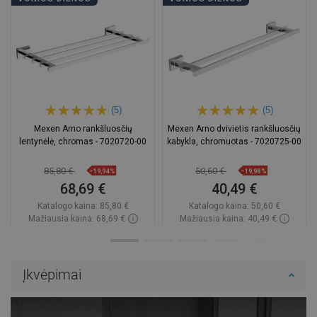
(5)
(5)
Mexen Arno rankšluosčių
Mexen Arno dvivietis rankšluosčių
lentynėlė, chromas - 7020720-00
kabykla, chromuotas - 7020725-00
85,80 €
50,60 €
−19,94%
−19,98%
68,69 €
40,49 €
Katalogo kaina:
85,80 €
Katalogo kaina:
50,60 €
Mažiausia kaina: 68,69 €
Mažiausia kaina: 40,49 €
Prieinamumas:
Yra sandėlyje
Prieinamumas:
Yra sandėlyje
Į krepšelį
Į krepšelį
Įkvėpimai
Palyginti
favorite_border
Mėgstami
Palyginti
favorite_border
Mėgstami