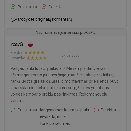
Privalumai
-
Defektai
-
Parodykite originalų komentarą
Nuomonė susijusi su šiuo produktu
YoavG
Kokybė:
07-03-2020
Išvaizda:
Pailgas rankšluosčių laikiklis iš Mexen yra dar vienas
sėkmingas mano pirkinys šioje įmonėje. Labai praktiškas,
rankšluostis greitai džiūsta, o montavimas prie sienos buvo
labai sklandus. Man patinka čia sugrįžti, nes yra platus
vonios kambario prekių pasirinkimas. Rekomenduoju
visiems!
Privalumai
lengvas montavimas, puiki
Defektai
-
išvaizda, didelis
funkcionalumas