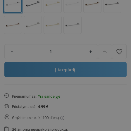
favorite_border
-
+
Į krepšelį
Prieinamumas:
Yra sandėlyje
Pristatymas iš:
4.99 €
Grąžinimas net iki 100 dienų
žmonių
nusipirko šį produktą.
3
9