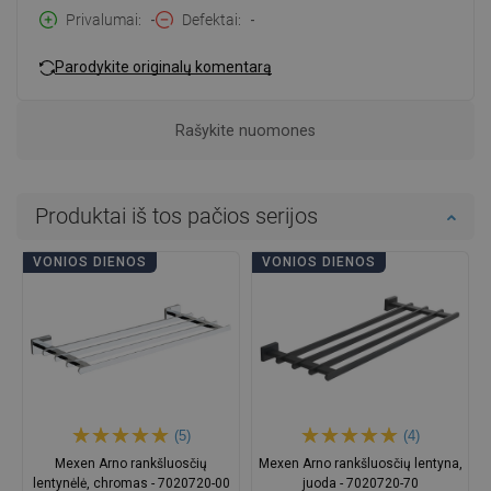
Privalumai
-
Defektai
-
Parodykite originalų komentarą
Rašykite nuomones
Produktai iš tos pačios serijos
VONIOS DIENOS
VONIOS DIENOS
(5)
(4)
Mexen Arno rankšluosčių
Mexen Arno rankšluosčių lentyna,
lentynėlė, chromas - 7020720-00
juoda - 7020720-70