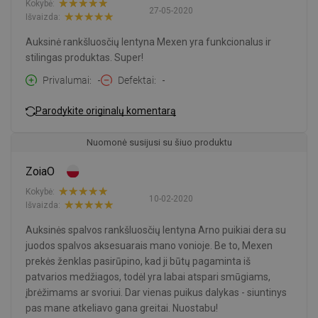
Kokybė:
27-05-2020
Išvaizda:
Auksinė rankšluosčių lentyna Mexen yra funkcionalus ir
stilingas produktas. Super!
Privalumai
-
Defektai
-
Parodykite originalų komentarą
Nuomonė susijusi su šiuo produktu
ZoiaO
Kokybė:
10-02-2020
Išvaizda:
Auksinės spalvos rankšluosčių lentyna Arno puikiai dera su
juodos spalvos aksesuarais mano vonioje. Be to, Mexen
prekės ženklas pasirūpino, kad ji būtų pagaminta iš
patvarios medžiagos, todėl yra labai atspari smūgiams,
įbrėžimams ar svoriui. Dar vienas puikus dalykas - siuntinys
pas mane atkeliavo gana greitai. Nuostabu!