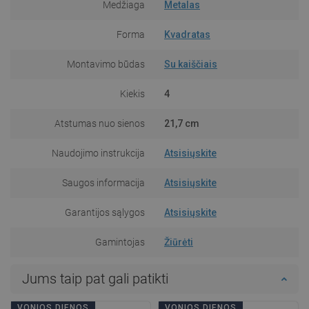
Medžiaga
Metalas
Forma
Kvadratas
Montavimo būdas
Su kaiščiais
Kiekis
4
Atstumas nuo sienos
21,7 cm
Naudojimo instrukcija
Atsisiųskite
Saugos informacija
Atsisiųskite
Garantijos sąlygos
Atsisiųskite
Gamintojas
Žiūrėti
Jums taip pat gali patikti
VONIOS DIENOS
VONIOS DIENOS