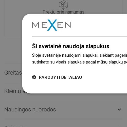
Prekių prieinamumas
Mūsų produktai jūsų laukia moderniame
sandėlyje.Visada pasirengusi išsiųsti!
Ši svetainė naudoja slapukus
Šioje svetainėje naudojami slapukai, siekiant pageri
sutinkate su visais slapukais pagal mūsų slapukų pol
Greitas kontaktas

PARODYTI DETALIAU
Klientų aptarnavimas

Naudingos nuorodos
