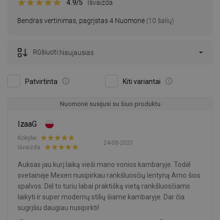
4.9
/5
Išvaizda
Bendras vertinimas, pagrįstas 4 Nuomonė
(10 šalių)
Rūšiuoti:
Naujausias
Patvirtinta
Kiti variantai
Nuomonė susijusi su šiuo produktu
IzaaG
Kokybė:
24-08-2021
Išvaizda:
Auksas jau kurį laiką vieši mano vonios kambaryje. Todėl
svetainėje Mexen nusipirkau rankšluosčių lentyną Arno šios
spalvos. Dėl to turiu labai praktišką vietą rankšluosčiams
laikyti ir super modernų stilių šiame kambaryje. Dar čia
sugrįšiu daugiau nusipirkti!