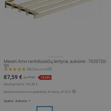
Mexen Arno rankšluosčių lentyna, auksinė - 7020720-
50
(0)
(4)
Klausimai
87,59 €
19,94%
(su PVM)
Katalogo kaina:
109,40 €
Mažiausia kaina nuo paskutinių 30 dienų: 87,59 €
Spalva
- Auksinis