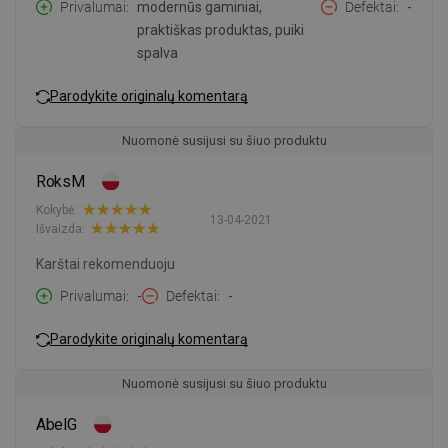
Privalumai
modernūs gaminiai,
Defektai
-
praktiškas produktas, puiki
spalva
Parodykite originalų komentarą
Nuomonė susijusi su šiuo produktu
RoksM
Kokybė:
13-04-2021
Išvaizda:
Karštai rekomenduoju
Privalumai
-
Defektai
-
Parodykite originalų komentarą
Nuomonė susijusi su šiuo produktu
AbelG