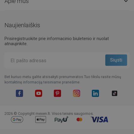
Apie mus

Naujienlaiškis
Prisiregistruokite prie informacinio biuletenio ir nuolat
atnaujinkite.
Bet kuriuo metu galite atsisakyti prenumeratos.Tuo tikslu rasite mūsų
kontaktinę informaciją teisiniame pranešime.
Facebook
YouTube
Pinterest
Instagram
LinkedIn
TikTok
2026 © Copyright mexen.lt. Visos teisės saugomos.