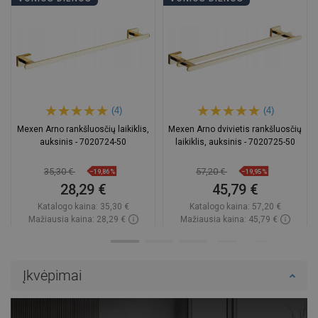
(4)
(4)
Mexen Arno rankšluosčių laikiklis,
Mexen Arno dvivietis rankšluosčių
auksinis - 7020724-50
laikiklis, auksinis - 7020725-50
35,30 €
57,20 €
−19,86%
−19,95%
28,29 €
45,79 €
Katalogo kaina:
35,30 €
Katalogo kaina:
57,20 €
Mažiausia kaina: 28,29 €
Mažiausia kaina: 45,79 €
Prieinamumas:
Yra sandėlyje
Prieinamumas:
Yra sandėlyje
Į krepšelį
Į krepšelį
Įkvėpimai
Palyginti
favorite_border
Mėgstami
Palyginti
favorite_border
Mėgstami