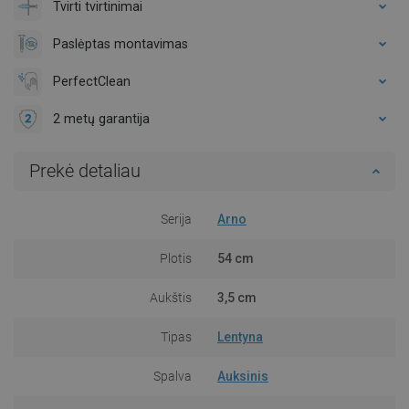
Tvirti tvirtinimai
Paslėptas montavimas
PerfectClean
2 metų garantija
Prekė detaliau
Serija
Arno
Plotis
54 cm
Aukštis
3,5 cm
Tipas
Lentyna
Spalva
Auksinis