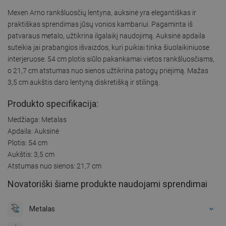
Mexen Arno rankšluosčių lentyna, auksinė yra elegantiškas ir
praktiškas sprendimas jūsų vonios kambariui. Pagaminta iš
patvaraus metalo, užtikrina ilgalaikį naudojimą. Auksinė apdaila
suteikia jai prabangios išvaizdos, kuri puikiai tinka šiuolaikiniuose
interjeruose. 54 cm plotis siūlo pakankamai vietos rankšluosčiams,
o 21,7 cm atstumas nuo sienos užtikrina patogų priėjimą. Mažas
3,5 cm aukštis daro lentyną diskretišką ir stilingą.
Produkto specifikacija:
Medžiaga: Metalas
Apdaila: Auksinė
Plotis: 54 cm
Aukštis: 3,5 cm
Atstumas nuo sienos: 21,7 cm
Novatoriški šiame produkte naudojami sprendimai
Metalas