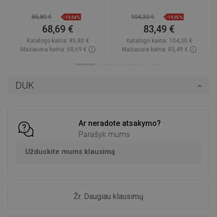
85,80 €
104,30 €
−19,94%
−19,95%
68,69 €
83,49 €
Katalogo kaina:
85,80 €
Katalogo kaina:
104,30 €
Mažiausia kaina: 68,69 €
Mažiausia kaina: 83,49 €
Prieinamumas:
Yra sandėlyje
Prieinamumas:
Yra sandėlyje
Į krepšelį
Į krepšelį
DUK
Palyginti
favorite_border
Mėgstami
Palyginti
favorite_border
Mėgstami
Ar neradote atsakymo?
Parašyk mums
Užduokite mums klausimą
Žr. Daugiau klausimų