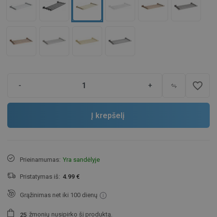
favorite_border
-
+
Į krepšelį
Prieinamumas:
Yra sandėlyje
Pristatymas iš:
4.99 €
Grąžinimas net iki 100 dienų
žmonių
nusipirko šį produktą.
2
5