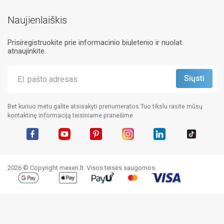
Naujienlaiškis
Prisiregistruokite prie informacinio biuletenio ir nuolat
atnaujinkite.
Bet kuriuo metu galite atsisakyti prenumeratos.Tuo tikslu rasite mūsų
kontaktinę informaciją teisiniame pranešime.
Facebook
YouTube
Pinterest
Instagram
LinkedIn
TikTok
2026 © Copyright mexen.lt. Visos teisės saugomos.