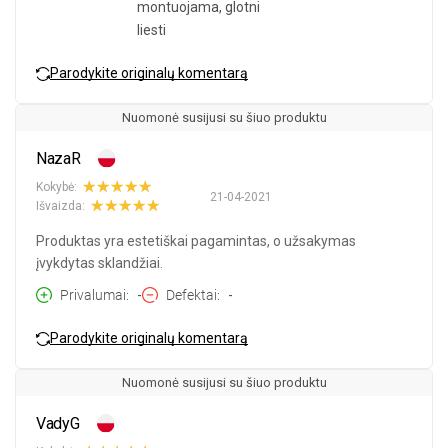
montuojama, glotni
liesti
Parodykite originalų komentarą
Nuomonė susijusi su šiuo produktu
NazaR
Kokybė:
21-04-2021
Išvaizda:
Produktas yra estetiškai pagamintas, o užsakymas
įvykdytas sklandžiai.
Privalumai
-
Defektai
-
Parodykite originalų komentarą
Nuomonė susijusi su šiuo produktu
VadyG