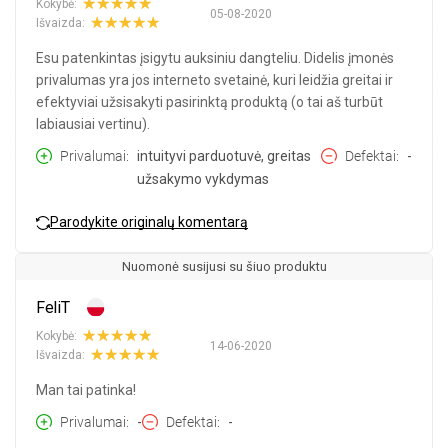
Kokybė:
05-08-2020
Išvaizda:
Esu patenkintas įsigytu auksiniu dangteliu. Didelis įmonės
privalumas yra jos interneto svetainė, kuri leidžia greitai ir
efektyviai užsisakyti pasirinktą produktą (o tai aš turbūt
labiausiai vertinu).
Privalumai
intuityvi parduotuvė, greitas
Defektai
-
užsakymo vykdymas
Parodykite originalų komentarą
Nuomonė susijusi su šiuo produktu
FeliT
Kokybė:
14-06-2020
Išvaizda:
Man tai patinka!
Privalumai
-
Defektai
-