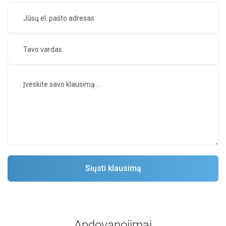
Apdovanojimai