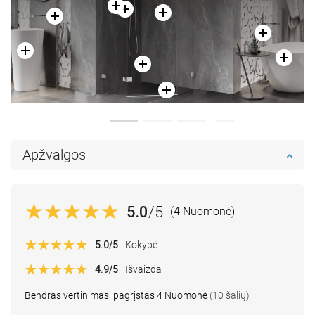
Apžvalgos
5.0
/5
(4 Nuomonė)
5.0
/5
Kokybė
4.9
/5
Išvaizda
Bendras vertinimas, pagrįstas 4 Nuomonė
(10 šalių)