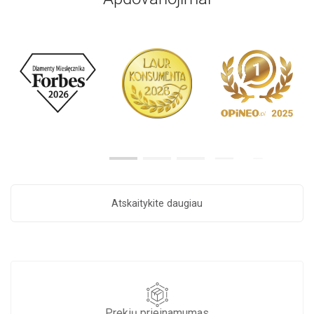
Atskaitykite daugiau
Prekių prieinamumas