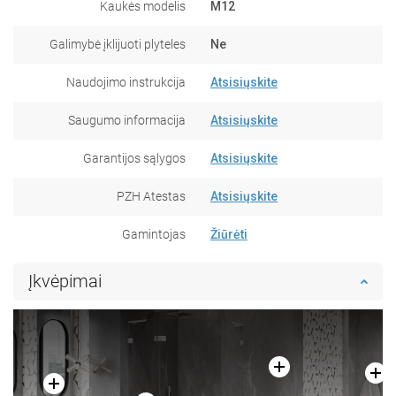
Kaukės modelis
M12
Galimybė įklijuoti plyteles
Ne
Naudojimo instrukcija
Atsisiųskite
Saugumo informacija
Atsisiųskite
Garantijos sąlygos
Atsisiųskite
PZH Atestas
Atsisiųskite
Gamintojas
Žiūrėti
Įkvėpimai