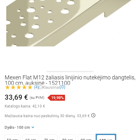
Mexen Flat M12 žaliasis linijinio nutekėjimo dangtelis,
100 cm, auksinė - 1521100
(0)
(4)
Klausimai
33,69 €
19,98%
(su PVM)
Katalogo kaina:
42,10 €
Mažiausia kaina nuo paskutinių 30 dienų: 33,69 €
Dydis
- 100 cm