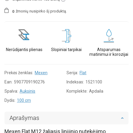
žmonių
nusipirko šį produktą.
0
Nerūdijantis plienas
Slopiniai tarpikai
Atsparumas
matinimui ir korozijai
Prekės ženklas:
Mexen
Serija:
Flat
Ean:
5907709190276
Indeksas:
1521100
Spalva:
Auksinis
Komplekte:
Apdaila
Dydis:
100 cm
Aprašymas
Mexen Flat M12 žaliasis linijinio nutekėjimo