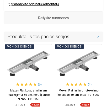
Parodykite originalų komentarą
Rašykite nuomones
Produktai iš tos pačios serijos
VONIOS DIENOS
VONIOS DIENOS
(5)
(4)
Mexen Flat korpus linijiniam
Mexen Flat linijinio nutekėjimo
nutekėjimui 50 cm, nerūdijančio
korpusas 60 cm, inox - 1015060
plieno - 1015050
31,90 €
35,30 €
−19,78%
−19,86%