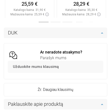
25,59 €
28,29 €
Katalogo kaina:
31,90 €
Katalogo kaina:
35,30 €
Mažiausia kaina: 25,59 €
Mažiausia kaina: 28,29 €
Prieinamumas:
Yra sandėlyje
Prieinamumas:
Yra sandėlyje
Į krepšelį
Į krepšelį
DUK
Palyginti
favorite_border
Mėgstami
Palyginti
favorite_border
Mėgstami
Ar neradote atsakymo?
Parašyk mums
Užduokite mums klausimą
Žr. Daugiau klausimų
Paklauskite apie produktą