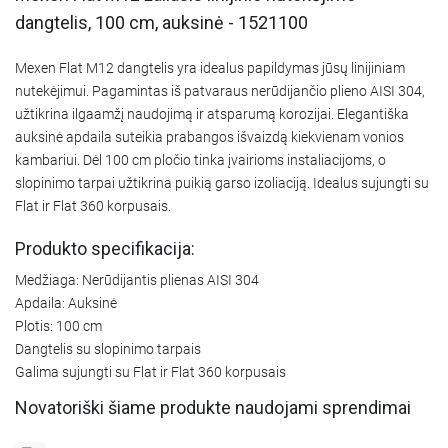
dangtelis, 100 cm, auksinė - 1521100
Mexen Flat M12 dangtelis yra idealus papildymas jūsų linijiniam
nutekėjimui. Pagamintas iš patvaraus nerūdijančio plieno AISI 304,
užtikrina ilgaamžį naudojimą ir atsparumą korozijai. Elegantiška
auksinė apdaila suteikia prabangos išvaizdą kiekvienam vonios
kambariui. Dėl 100 cm pločio tinka įvairioms instaliacijoms, o
slopinimo tarpai užtikrina puikią garso izoliaciją. Idealus sujungti su
Flat ir Flat 360 korpusais.
Produkto specifikacija:
Medžiaga: Nerūdijantis plienas AISI 304
Apdaila: Auksinė
Plotis: 100 cm
Dangtelis su slopinimo tarpais
Galima sujungti su Flat ir Flat 360 korpusais
Novatoriški šiame produkte naudojami sprendimai