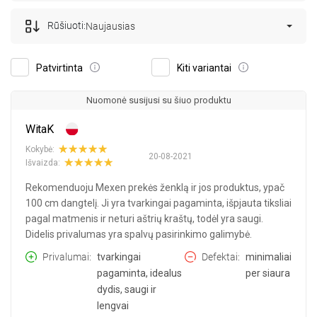
Rūšiuoti:
Naujausias
Patvirtinta
Kiti variantai
Nuomonė susijusi su šiuo produktu
WitaK
Kokybė:
20-08-2021
Išvaizda:
Rekomenduoju Mexen prekės ženklą ir jos produktus, ypač
100 cm dangtelį. Ji yra tvarkingai pagaminta, išpjauta tiksliai
pagal matmenis ir neturi aštrių kraštų, todėl yra saugi.
Didelis privalumas yra spalvų pasirinkimo galimybė.
Privalumai
tvarkingai
Defektai
minimaliai
pagaminta, idealus
per siaura
dydis, saugi ir
lengvai