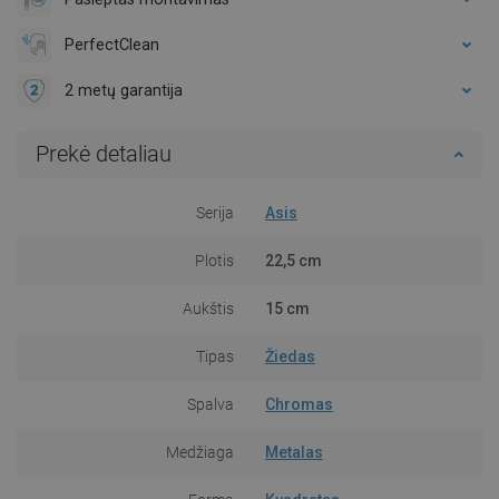
PerfectClean
2 metų garantija
Prekė detaliau
Serija
Asis
Plotis
22,5 cm
Aukštis
15 cm
Tipas
Žiedas
Spalva
Chromas
Medžiaga
Metalas