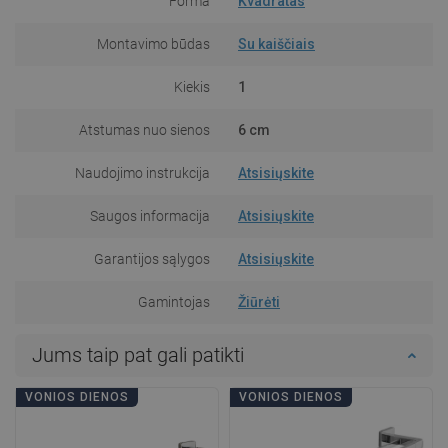
Forma
Kvadratas
Montavimo būdas
Su kaiščiais
Kiekis
1
Atstumas nuo sienos
6 cm
Naudojimo instrukcija
Atsisiųskite
Saugos informacija
Atsisiųskite
Garantijos sąlygos
Atsisiųskite
Gamintojas
Žiūrėti
Jums taip pat gali patikti
VONIOS DIENOS
VONIOS DIENOS