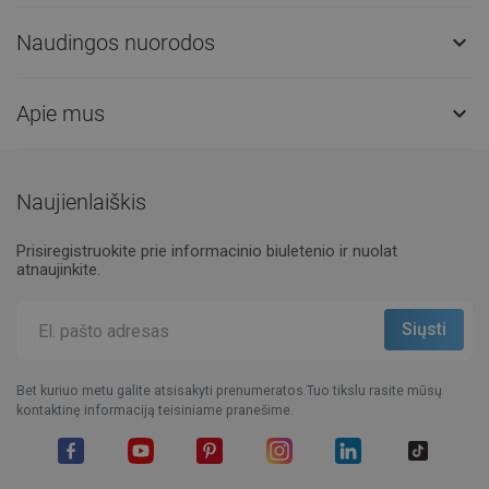
Naudingos nuorodos

Apie mus

Naujienlaiškis
Prisiregistruokite prie informacinio biuletenio ir nuolat
atnaujinkite.
Bet kuriuo metu galite atsisakyti prenumeratos.Tuo tikslu rasite mūsų
kontaktinę informaciją teisiniame pranešime.
Facebook
YouTube
Pinterest
Instagram
LinkedIn
TikTok