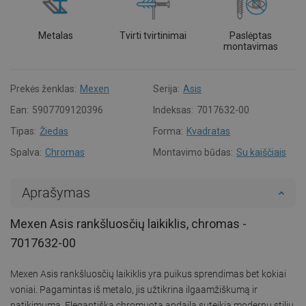
Metalas
Tvirti tvirtinimai
Paslėptas
montavimas
Prekės ženklas:
Mexen
Serija:
Asis
Ean:
5907709120396
Indeksas:
7017632-00
Tipas:
Žiedas
Forma:
Kvadratas
Spalva:
Chromas
Montavimo būdas:
Su kaiščiais
Aprašymas
Mexen Asis rankšluosčių laikiklis, chromas -
7017632-00
Mexen Asis rankšluosčių laikiklis yra puikus sprendimas bet kokiai
voniai. Pagamintas iš metalo, jis užtikrina ilgaamžiškumą ir
patikimumą. Elegantiška chromuota apdaila suteikia modernų stilių