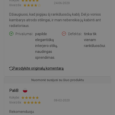
Kokybė:
24-06-2020
Išvaizda:
Džiaugiuosi, kad įsigijau šį rankšluosčių kablį. Dėl jo vonios
kambarys atrodo stilingai, ir man nebereikia jų kabinti ant
radiatoriaus.
Privalumai
papildė
Defektai
tinka tik
elegantišką
vienam
interjero stilių,
rankšluosčiui.
naudingas
sprendimas.
Parodykite originalų komentarą
Nuomonė susijusi su šiuo produktu
PaliB
Kokybė:
08-02-2020
Išvaizda:
Rekomenduoju.