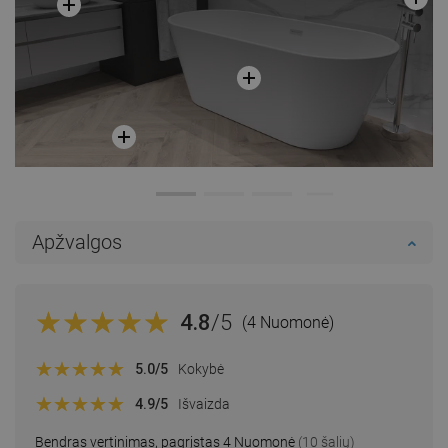
Apžvalgos
4.8
/5
(4 Nuomonė)
5.0
/5
Kokybė
4.9
/5
Išvaizda
Bendras vertinimas, pagrįstas 4 Nuomonė
(10 šalių)