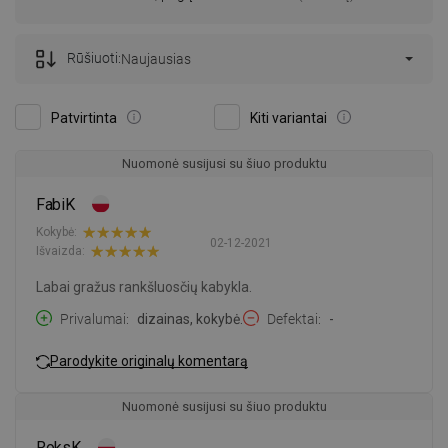
Rūšiuoti:
Naujausias
Patvirtinta
Kiti variantai
Nuomonė susijusi su šiuo produktu
FabiK
Kokybė:
02-12-2021
Išvaizda:
Labai gražus rankšluosčių kabykla.
Privalumai
dizainas, kokybė.
Defektai
-
Parodykite originalų komentarą
Nuomonė susijusi su šiuo produktu
RoksK