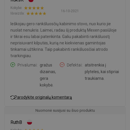
Kokybė:
16-10-2021
Išvaizda:
Ieškojau gero rankšluosčių kabinimo stovo, nuo kurio jie
nuolat nenukris. Laimei, radau šį produktą Mexen pasiūloje
ir tikrai esu labai patenkinta. Galiu pakabinti rankšluostį
neprisiuvant kilputės, kurią ne kiekvienas gamintojas
tinkamai užtikrina. Taip pakabinti rankšluosčiai atrodo
tvarkingiau.
Privalumai
gražus
Defektai
atsitrenkia į
dizainas,
plyteles, kai stipriai
gera
traukiama.
kokybė.
Parodykite originalų komentarą
Nuomonė susijusi su šiuo produktu
RuthB