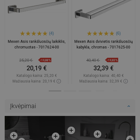
(4)
(6)
Mexen Asis rankšluosčių laikiklis,
Mexen Asis dvivietis rankšluosčių
chromuotas - 7017624-00
kabykla, chromas - 7017625-00
25,20 €
40,40 €
−19,88%
−19,83%
20,19 €
32,39 €
Katalogo kaina:
25,20 €
Katalogo kaina:
40,40 €
Mažiausia kaina: 20,19 €
Mažiausia kaina: 32,39 €
Prieinamumas:
Yra sandėlyje
Prieinamumas:
Yra sandėlyje
Į krepšelį
Į krepšelį
Įkvėpimai
Palyginti
favorite_border
Mėgstami
Palyginti
favorite_border
Mėgstami