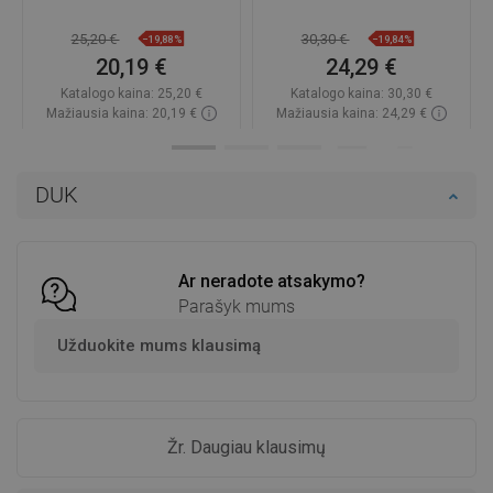
25,20 €
30,30 €
−19,88%
−19,84%
20,19 €
24,29 €
Katalogo kaina:
25,20 €
Katalogo kaina:
30,30 €
Mažiausia kaina: 20,19 €
Mažiausia kaina: 24,29 €
Prieinamumas:
Yra sandėlyje
Prieinamumas:
Yra sandėlyje
Į krepšelį
Į krepšelį
DUK
Palyginti
favorite_border
Mėgstami
Palyginti
favorite_border
Mėgstami
Ar neradote atsakymo?
Parašyk mums
Užduokite mums klausimą
Žr. Daugiau klausimų