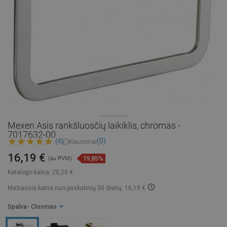
Mexen Asis rankšluosčių laikiklis, chromas -
7017632-00
(0)
(4)
Klausimai
16,19 €
19,85%
(su PVM)
Katalogo kaina:
20,20 €
Mažiausia kaina nuo paskutinių 30 dienų: 16,19 €
Spalva
- Chromas