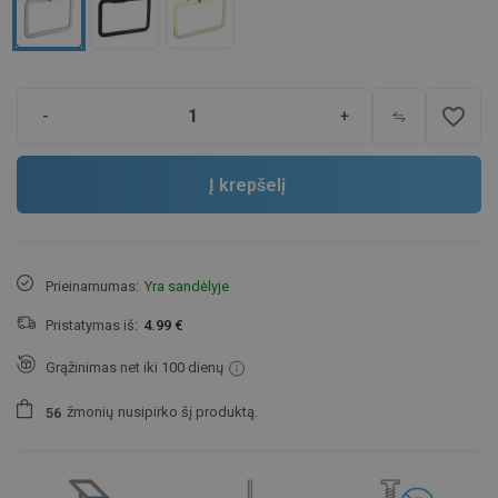
favorite_border
-
+
Į krepšelį
Prieinamumas:
Yra sandėlyje
Pristatymas iš:
4.99 €
Grąžinimas net iki 100 dienų
žmonių
nusipirko šį produktą.
5
6