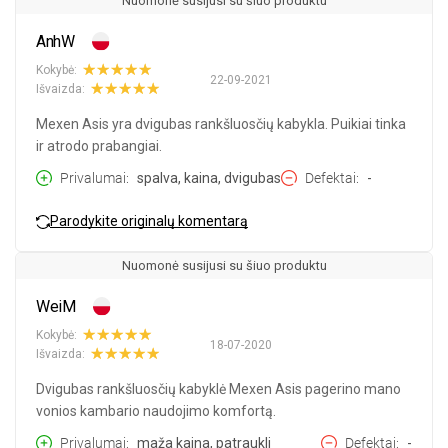
Nuomonė susijusi su šiuo produktu
AnhW
Kokybė:
22-09-2021
Išvaizda:
Mexen Asis yra dvigubas rankšluosčių kabykla. Puikiai tinka
ir atrodo prabangiai.
Privalumai
spalva, kaina, dvigubas
Defektai
-
Parodykite originalų komentarą
Nuomonė susijusi su šiuo produktu
WeiM
Kokybė:
18-07-2020
Išvaizda:
Dvigubas rankšluosčių kabyklė Mexen Asis pagerino mano
vonios kambario naudojimo komfortą.
Privalumai
maža kaina, patraukli
Defektai
-