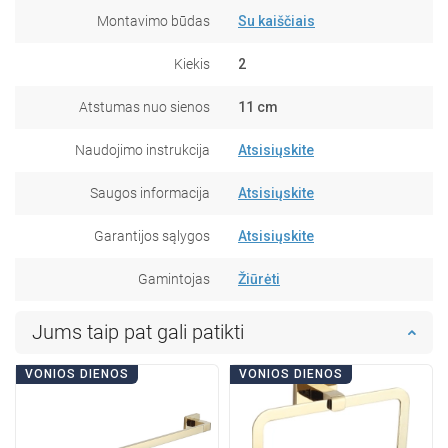
Montavimo būdas
Su kaiščiais
Kiekis
2
Atstumas nuo sienos
11 cm
Naudojimo instrukcija
Atsisiųskite
Saugos informacija
Atsisiųskite
Garantijos sąlygos
Atsisiųskite
Gamintojas
Žiūrėti
Jums taip pat gali patikti
VONIOS DIENOS
VONIOS DIENOS