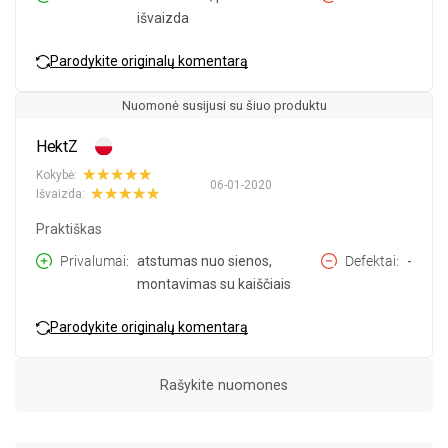
išvaizda
Parodykite originalų komentarą
Nuomonė susijusi su šiuo produktu
HektZ
Kokybė:
06-01-2020
Išvaizda:
Praktiškas
Privalumai
atstumas nuo sienos,
Defektai
-
montavimas su kaiščiais
Parodykite originalų komentarą
Rašykite nuomones