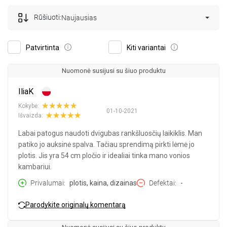
Rūšiuoti:
Naujausias
Patvirtinta
Kiti variantai
Nuomonė susijusi su šiuo produktu
IliaK
Kokybė:
01-10-2021
Išvaizda:
Labai patogus naudoti dvigubas rankšluosčių laikiklis. Man
patiko jo auksinė spalva. Tačiau sprendimą pirkti lėmė jo
plotis. Jis yra 54 cm pločio ir idealiai tinka mano vonios
kambariui.
Privalumai
plotis, kaina, dizainas
Defektai
-
Parodykite originalų komentarą