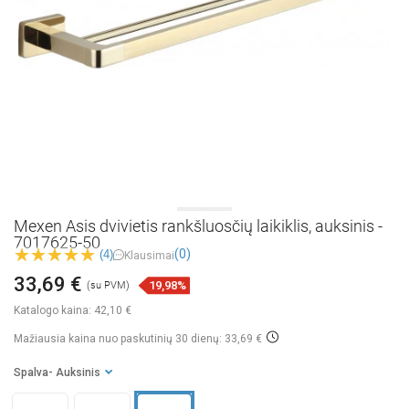
Mexen Asis dvivietis rankšluosčių laikiklis, auksinis -
7017625-50
(0)
(4)
Klausimai
33,69 €
19,98%
(su PVM)
Katalogo kaina:
42,10 €
Mažiausia kaina nuo paskutinių 30 dienų: 33,69 €
Spalva
- Auksinis