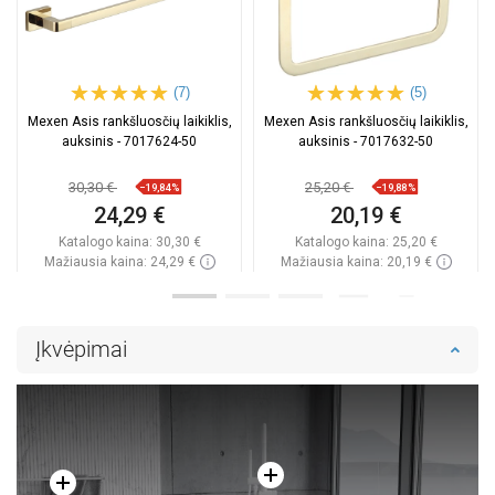
(7)
(5)
Mexen Asis rankšluosčių laikiklis,
Mexen Asis rankšluosčių laikiklis,
auksinis - 7017624-50
auksinis - 7017632-50
30,30 €
25,20 €
−19,84%
−19,88%
24,29 €
20,19 €
Katalogo kaina:
30,30 €
Katalogo kaina:
25,20 €
Mažiausia kaina: 24,29 €
Mažiausia kaina: 20,19 €
Prieinamumas:
Yra sandėlyje
Prieinamumas:
Yra sandėlyje
Į krepšelį
Į krepšelį
Įkvėpimai
Palyginti
favorite_border
Mėgstami
Palyginti
favorite_border
Mėgstami