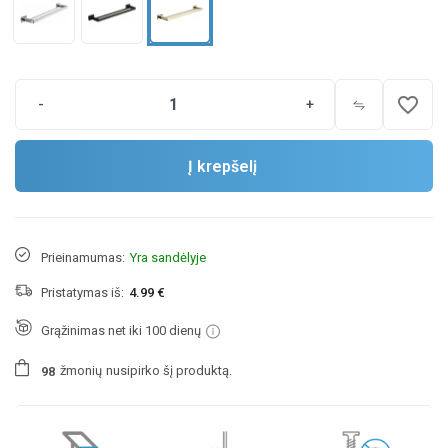
favorite_border
-
+
Į krepšelį
Prieinamumas:
Yra sandėlyje
Pristatymas iš:
4.99 €
Grąžinimas net iki 100 dienų
žmonių
nusipirko šį produktą.
9
8