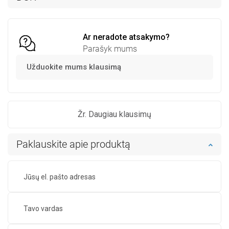
Palyginti
favorite_border
Mėgstami
Palyginti
favorite_border
Mėgstami
Ar neradote atsakymo?
Parašyk mums
Užduokite mums klausimą
Žr. Daugiau klausimų
Paklauskite apie produktą