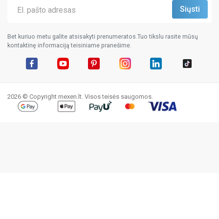
Bet kuriuo metu galite atsisakyti prenumeratos.Tuo tikslu rasite mūsų
kontaktinę informaciją teisiniame pranešime.
Facebook
YouTube
Pinterest
Instagram
LinkedIn
TikTok
2026 © Copyright mexen.lt. Visos teisės saugomos.