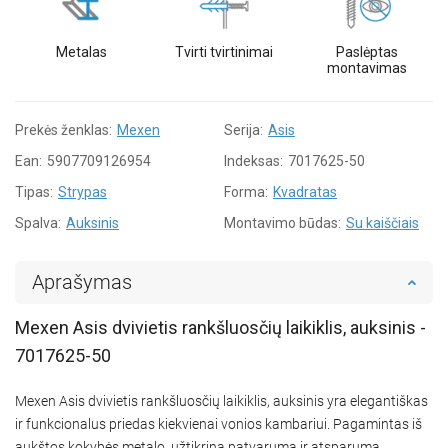
Metalas
Tvirti tvirtinimai
Paslėptas
montavimas
Prekės ženklas:
Mexen
Serija:
Asis
Ean:
5907709126954
Indeksas:
7017625-50
Tipas:
Strypas
Forma:
Kvadratas
Spalva:
Auksinis
Montavimo būdas:
Su kaiščiais
Aprašymas
Mexen Asis dvivietis rankšluosčių laikiklis, auksinis -
7017625-50
Mexen Asis dvivietis rankšluosčių laikiklis, auksinis yra elegantiškas
ir funkcionalus priedas kiekvienai vonios kambariui. Pagamintas iš
aukštos kokybės metalo, užtikrina patvarumą ir atsparumą