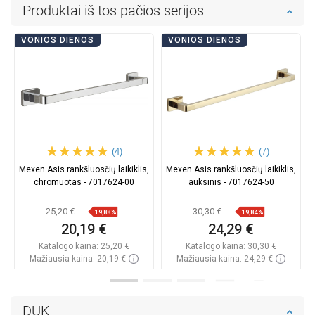
Produktai iš tos pačios serijos
VONIOS DIENOS
VONIOS DIENOS
(4)
(7)
Mexen Asis rankšluosčių laikiklis,
Mexen Asis rankšluosčių laikiklis,
chromuotas - 7017624-00
auksinis - 7017624-50
25,20 €
30,30 €
−19,88%
−19,84%
20,19 €
24,29 €
Katalogo kaina:
25,20 €
Katalogo kaina:
30,30 €
Mažiausia kaina: 20,19 €
Mažiausia kaina: 24,29 €
Prieinamumas:
Yra sandėlyje
Prieinamumas:
Yra sandėlyje
Į krepšelį
Į krepšelį
DUK