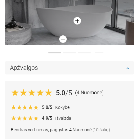
Apžvalgos
5.0
/5
(4 Nuomonė)
5.0
/5
Kokybė
4.9
/5
Išvaizda
Bendras vertinimas, pagrįstas 4 Nuomonė
(10 šalių)