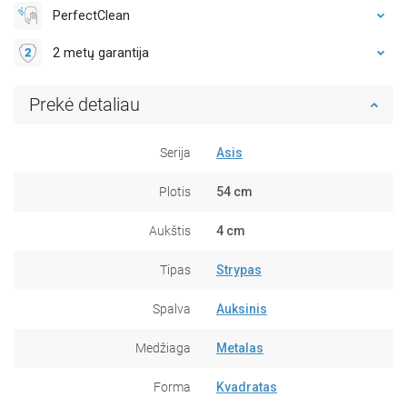
PerfectClean
2 metų garantija
Prekė detaliau
Serija
Asis
Plotis
54 cm
Aukštis
4 cm
Tipas
Strypas
Spalva
Auksinis
Medžiaga
Metalas
Forma
Kvadratas