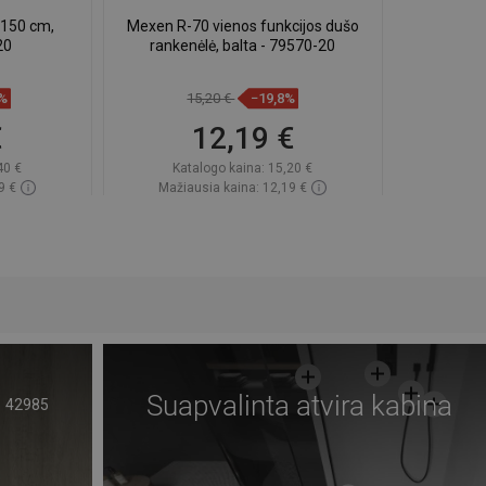
 150 cm,
Mexen R-70 vienos funkcijos dušo
20
rankenėlė, balta - 79570-20
8%
15,20 €
−19,8%
€
12,19 €
40 €
Katalogo kaina:
15,20 €
9 €
Mažiausia kaina: 12,19 €
ndėlyje
Prieinamumas:
Yra sandėlyje
Į krepšelį
gstami
Palyginti
favorite_border
Mėgstami
Suapvalinta atvira kabina
42985