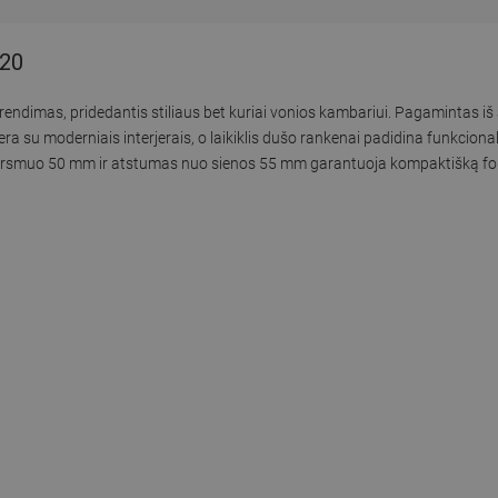
-20
endimas, pridedantis stiliaus bet kuriai vonios kambariui. Pagamintas iš
era su moderniais interjerais, o laikiklis dušo rankenai padidina funkcio
ės skersmuo 50 mm ir atstumas nuo sienos 55 mm garantuoja kompaktišką f