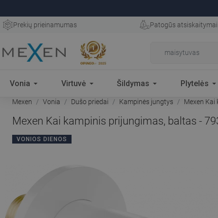
Prekių prieinamumas
Patogūs atsiskaitymai
Vonia
Virtuvė
Šildymas
Plytelės
Mexen
Vonia
Dušo priedai
Kampinės jungtys
Mexen Kai k
Mexen Kai kampinis prijungimas, baltas - 7
VONIOS DIENOS