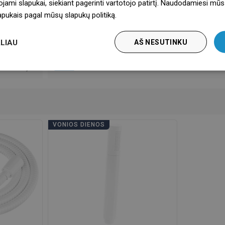
ojami slapukai, siekiant pagerinti vartotojo patirtį. Naudodamiesi mūs
instrukcija
Atsisiųskite
lapukais pagal mūsų slapukų politiką.
Dowiedz się więcej
pie saugumą
Atsisiųskite
LIAU
AŠ NESUTINKU
jos sąlygos
Atsisiųskite
Gamintojas
Žiūrėti
VONIOS DIENOS