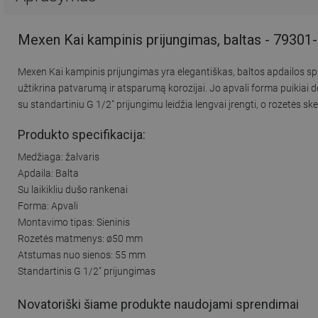
Mexen Kai kampinis prijungimas, baltas - 79301
Mexen Kai kampinis prijungimas yra elegantiškas, baltos apdailos spr
užtikrina patvarumą ir atsparumą korozijai. Jo apvali forma puikiai d
su standartiniu G 1/2" prijungimu leidžia lengvai įrengti, o rozet
Produkto specifikacija:
Medžiaga: žalvaris
Apdaila: Balta
Su laikikliu dušo rankenai
Forma: Apvali
Montavimo tipas: Sieninis
Rozetės matmenys: ø50 mm
Atstumas nuo sienos: 55 mm
Standartinis G 1/2" prijungimas
Novatoriški šiame produkte naudojami sprendimai