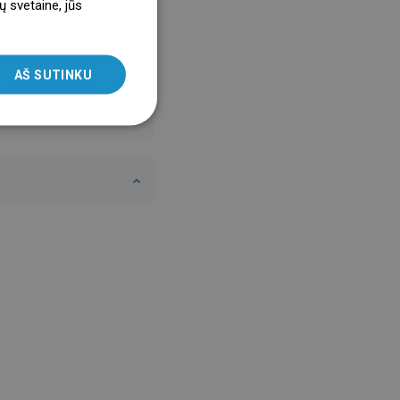
ų svetaine, jūs
ENGLISH
SLOVAK
AŠ SUTINKU
LITHUANIAN
ROMANIAN
HUNGARIAN
FRENCH
ITALIAN
SPANISH
UKRAINIAN
BULGARIAN
ESTONIAN
DUTCH
LATVIAN