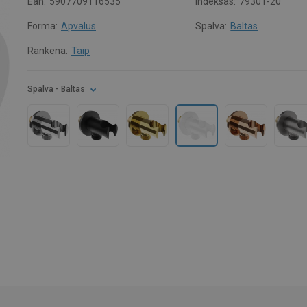
Ean:
5907709116535
Indeksas:
79301-20
Forma:
Apvalus
Spalva:
Baltas
Rankena:
Taip
Spalva
- Baltas