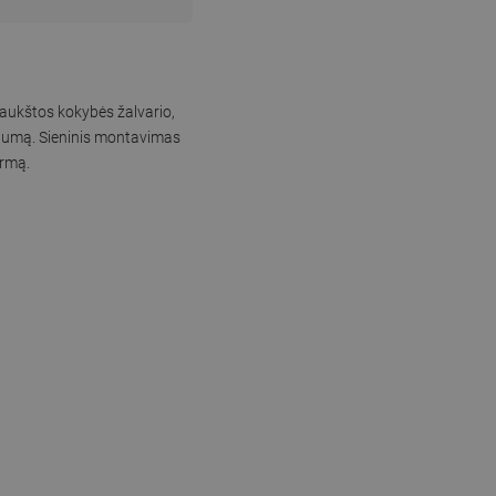
 aukštos kokybės žalvario,
nalumą. Sieninis montavimas
ormą.