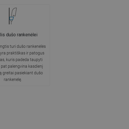
klis dušo rankenėlei
ngtis turi dušo rankenėlės
ai yra praktiškas ir patogus
s, kuris padeda taupyti
p pat palengvina kasdienį
 greitai pasiekiant dušo
rankenėlę.