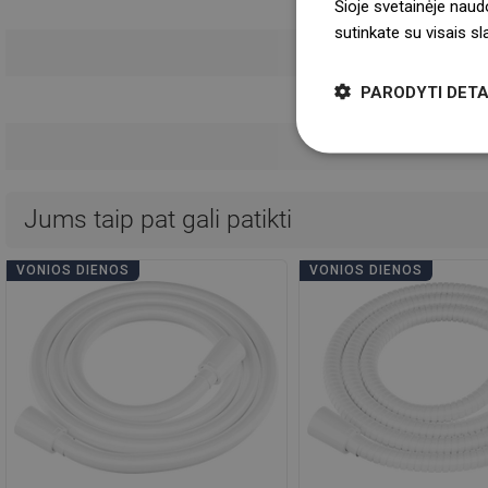
Šioje svetainėje naud
Naudojimo 
sutinkate su visais s
Informacija a
PARODYTI DETA
Garanti
Jums taip pat gali patikti
VONIOS DIENOS
VONIOS DIENOS