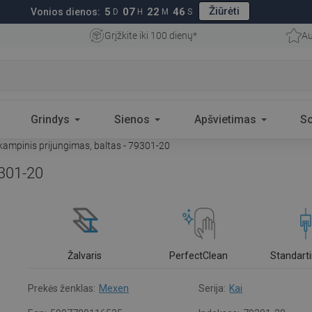
Žiūrėti
5
07
22
45
Vonios dienos:
D
H
M
S
Grįžkite iki 100 dienų*
Au
Grindys
Sienos
Apšvietimas
S
ampinis prijungimas, baltas - 79301-20
9301-20
Žalvaris
PerfectClean
Standarti
Prekės ženklas:
Mexen
Serija:
Kai