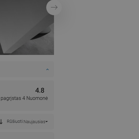
Tęsti
4.8
, pagrįstas 4 Nuomonė
Rūšiuoti:
Naujausias