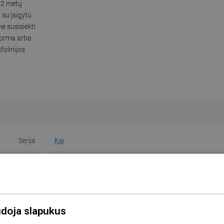
 2 metų
 su įsigytu
 susisiekti
forma arba
folinijos
Serija
Kai
Spalva
Baltas
Forma
Apvalus
Rankena
Taip
udoja slapukus