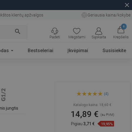
close
kštos klientų apžvalgos
Geriausia kaina/kokybė
0
search
Padėti
Mėgstami
Sąskaita
Krepšelis
odas
Bestseleriai
Įkvėpimai
Susisiekite
Mexen Kai kampinis
(4)
prijungimas, baltas - 79301-
20
Katalogo kaina:
18,60 €
nis jungtis
14,89 €
(su PVM)
Pigiau
3,71 €
19,95%