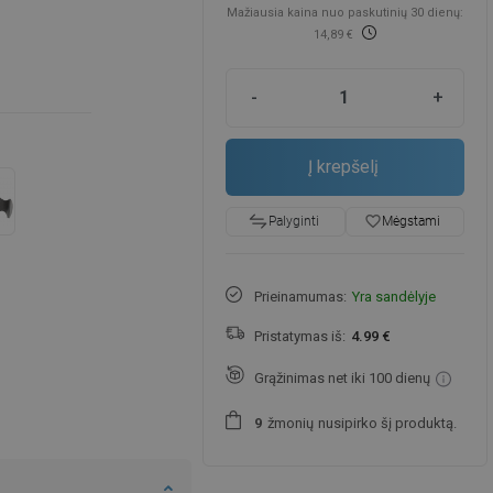
Mažiausia kaina nuo paskutinių 30 dienų:
14,89 €
-
+
Į krepšelį
favorite_border
Mėgstami
Palyginti
Prieinamumas:
Yra sandėlyje
Pristatymas iš:
4.99 €
Grąžinimas net iki 100 dienų
žmonių
nusipirko šį produktą.
9