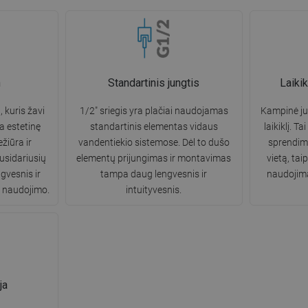
n
Standartinis jungtis
Laiki
, kuris žavi
1/2" sriegis yra plačiai naudojamas
Kampinė ju
a estetinę
standartinis elementas vidaus
laikiklį. T
žiūra ir
vandentiekio sistemose. Dėl to dušo
sprendima
usidariusių
elementų prijungimas ir montavimas
vietą, tai
gvesnis ir
tampa daug lengvesnis ir
naudojimą
ių naudojimo.
intuityvesnis.
ja