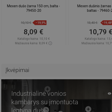
Mexen dušo žarna 150 cm, balta -
Mexen dušinis žarnas
79450-20
baltas - 79460-
10,10 €
−19,9%
13,40 €
−19,4
8,09 €
10,79 
Katalogo kaina:
10,10 €
Katalogo kaina:
13,
Mažiausia kaina: 8,09 €
Mažiausia kaina: 10,7
Prieinamumas:
Yra sandėlyje
Prieinamumas:
Yra sa
Į krepšelį
Į krepšelį
Palyginti
favorite_border
Mėgstami
Palyginti
favorite_border
Mė
Įkvėpimai
Industrialinė vonios
kambarys su įmontuota
lentyna duše