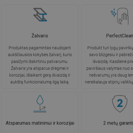
Žalvaris
PerfectClea
Produktas pagamintas naudojant
Produkt turi lygų paviršių
aukščiausios kokybės žalvarį, kuris
savo blizgesiu ir pabrėži
pasižymi išskirtiniu patvarumu.
išvaizdą. Kasdienė prie
Žalvaris yra atsparus drėgmei ir
paviršiaus valymas nuo s
korozijai, išlaikant gerą išvaizdą ir
nešvarumų yra daug len
aukštą funkcionalumą ilgą laiką.
nereikalauja stiprių valikl
Atsparumas matinimui ir korozijai
2 metų garanti