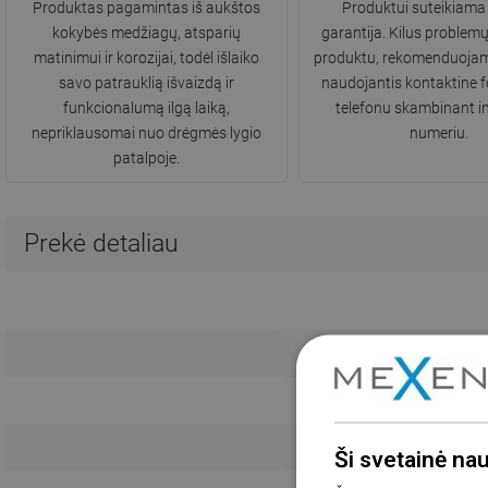
Produktas pagamintas iš aukštos
Produktui suteikiama
kokybės medžiagų, atsparių
garantija. Kilus problemų
matinimui ir korozijai, todėl išlaiko
produktu, rekomenduojame
savo patrauklią išvaizdą ir
naudojantis kontaktine 
funkcionalumą ilgą laiką,
telefonu skambinant in
nepriklausomai nuo drėgmės lygio
numeriu.
patalpoje.
Prekė detaliau
Ši svetainė na