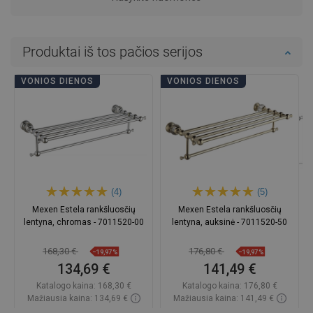
Produktai iš tos pačios serijos
VONIOS DIENOS
VONIOS DIENOS
(4)
(5)
Mexen Estela rankšluosčių
Mexen Estela rankšluosčių
lentyna, chromas - 7011520-00
lentyna, auksinė - 7011520-50
168,30 €
176,80 €
−19,97%
−19,97%
134,69 €
141,49 €
Katalogo kaina:
168,30 €
Katalogo kaina:
176,80 €
Mažiausia kaina: 134,69 €
Mažiausia kaina: 141,49 €
Prieinamumas:
Yra sandėlyje
Prieinamumas:
Yra sandėlyje