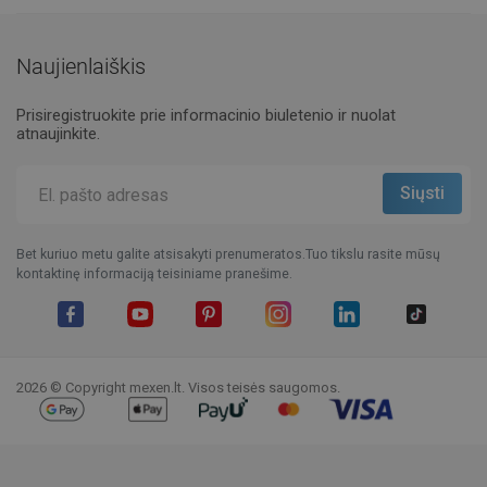
Naujienlaiškis
Prisiregistruokite prie informacinio biuletenio ir nuolat
atnaujinkite.
Bet kuriuo metu galite atsisakyti prenumeratos.Tuo tikslu rasite mūsų
kontaktinę informaciją teisiniame pranešime.
Facebook
YouTube
Pinterest
Instagram
LinkedIn
TikTok
2026 © Copyright mexen.lt. Visos teisės saugomos.