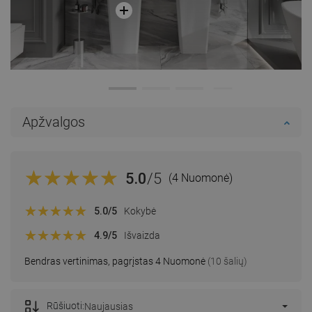
Apžvalgos
5.0
/5
(4 Nuomonė)
5.0
/5
Kokybė
4.9
/5
Išvaizda
Bendras vertinimas, pagrįstas 4 Nuomonė
(10 šalių)
Rūšiuoti:
Naujausias