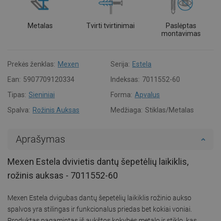
Metalas
Tvirti tvirtinimai
Paslėptas
montavimas
Prekės ženklas:
Mexen
Serija:
Estela
Ean:
5907709120334
Indeksas:
7011552-60
Tipas:
Sieniniai
Forma:
Apvalus
Spalva:
Rožinis Auksas
Medžiaga:
Stiklas/Metalas
Aprašymas
Mexen Estela dvivietis dantų šepetėlių laikiklis,
rožinis auksas - 7011552-60
Mexen Estela dvigubas dantų šepetėlių laikiklis rožinio aukso
spalvos yra stilingas ir funkcionalus priedas bet kokiai voniai.
Produktas pagamintas iš aukštos kokybės metalo ir stiklo, kas