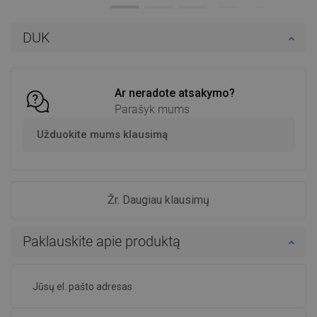
Į krepšelį
Į krepšelį
DUK
Palyginti
favorite_border
Mėgstami
Palyginti
favorite_border
Mėgstami
Ar neradote atsakymo?
Parašyk mums
Užduokite mums klausimą
Žr. Daugiau klausimų
Paklauskite apie produktą