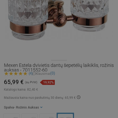
Mexen Estela dvivietis dantų šepetėlių laikiklis, rožinis
auksas - 7011552-60
(0)
(4)
Klausimai
65,99 €
19,92%
(su PVM)
Katalogo kaina:
82,40 €
Mažiausia kaina nuo paskutinių 30 dienų: 65,99 €
Spalva
- Rožinis Auksas