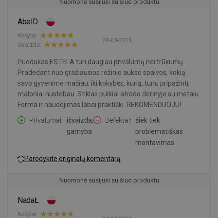
Nuomonė susijusi su šiuo produktu
AbelD
Kokybė:
20-03-2021
Išvaizda:
Puodukas ESTELA turi daugiau privalumų nei trūkumų.
Pradedant nuo gražiausios rožinio aukso spalvos, kokią
savo gyvenime mačiau, iki kokybės, kurią, turiu pripažinti,
maloniai nustebau. Stiklas puikiai atrodo derinyje su metalu.
Forma ir naudojimas labai praktiški. REKOMENDUOJU!
Privalumai
išvaizda,
Defektai
šiek tiek
gamyba
problematiškas
montavimas
Parodykite originalų komentarą
Nuomonė susijusi su šiuo produktu
NadaŁ
Kokybė: