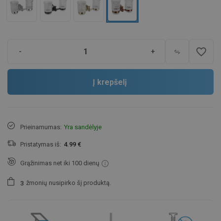
favorite_border
-
+
Į krepšelį
Prieinamumas:
Yra sandėlyje
Pristatymas iš:
4.99 €
Grąžinimas net iki 100 dienų
žmonių
nusipirko šį produktą.
3