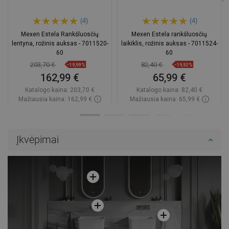
(4)
(4)
Mexen Estela Rankšluosčių
Mexen Estela rankšluosčių
lentyna, rožinis auksas - 7011520-
laikiklis, rožinis auksas - 7011524-
60
60
203,70 €
82,40 €
−19,99%
−19,92%
162,99 €
65,99 €
Katalogo kaina:
203,70 €
Katalogo kaina:
82,40 €
Mažiausia kaina: 162,99 €
Mažiausia kaina: 65,99 €
Prieinamumas:
Yra sandėlyje
Prieinamumas:
Yra sandėlyje
Į krepšelį
Į krepšelį
Įkvėpimai
Palyginti
favorite_border
Mėgstami
Palyginti
favorite_border
Mėgstami