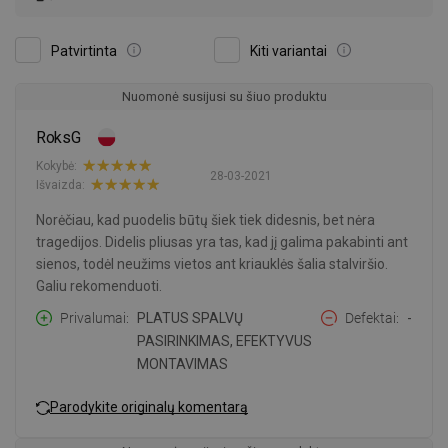
Patvirtinta
Kiti variantai
Nuomonė susijusi su šiuo produktu
RoksG
Kokybė:
28-03-2021
Išvaizda:
Norėčiau, kad puodelis būtų šiek tiek didesnis, bet nėra
tragedijos. Didelis pliusas yra tas, kad jį galima pakabinti ant
sienos, todėl neužims vietos ant kriauklės šalia stalviršio.
Galiu rekomenduoti.
Privalumai
PLATUS SPALVŲ
Defektai
-
PASIRINKIMAS, EFEKTYVUS
MONTAVIMAS
Parodykite originalų komentarą