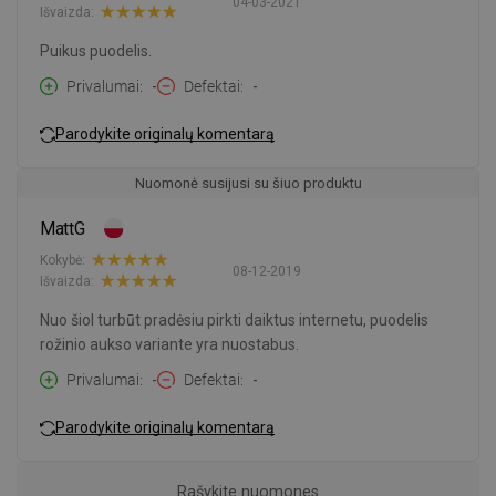
04-03-2021
Išvaizda:
Puikus puodelis.
Privalumai
-
Defektai
-
Parodykite originalų komentarą
Nuomonė susijusi su šiuo produktu
MattG
Kokybė:
08-12-2019
Išvaizda:
Nuo šiol turbūt pradėsiu pirkti daiktus internetu, puodelis
rožinio aukso variante yra nuostabus.
Privalumai
-
Defektai
-
Parodykite originalų komentarą
Rašykite nuomones