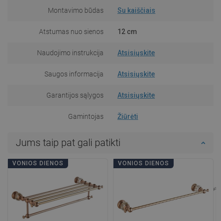
Montavimo būdas
Su kaiščiais
Atstumas nuo sienos
12 cm
Naudojimo instrukcija
Atsisiųskite
Saugos informacija
Atsisiųskite
Garantijos sąlygos
Atsisiųskite
Gamintojas
Žiūrėti
Jums taip pat gali patikti
VONIOS DIENOS
VONIOS DIENOS