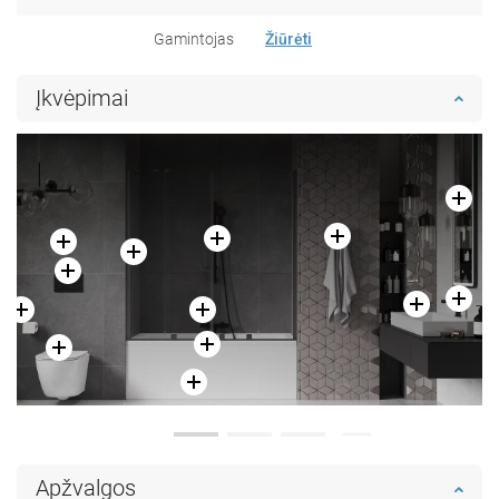
Gamintojas
Žiūrėti
Įkvėpimai
Apžvalgos