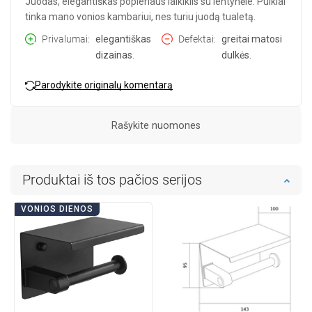
Juodas, elegantiškas popieriaus laikiklis su lentynėle. Puikiai
tinka mano vonios kambariui, nes turiu juodą tualetą.
Privalumai
elegantiškas
Defektai
greitai matosi
dizainas.
dulkės.
Parodykite originalų komentarą
Rašykite nuomones
Produktai iš tos pačios serijos
VONIOS DIENOS