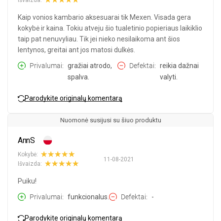
Kaip vonios kambario aksesuarai tik Mexen. Visada gera
kokybė ir kaina. Tokiu atveju šio tualetinio popieriaus laikiklio
taip pat nenuvyliau. Tik jei nieko nesilaikoma ant šios
lentynos, greitai ant jos matosi dulkės.
Privalumai
gražiai atrodo,
Defektai
reikia dažnai
spalva.
valyti.
Parodykite originalų komentarą
Nuomonė susijusi su šiuo produktu
AnnS
Kokybė:
11-08-2021
Išvaizda:
Puiku!
Privalumai
funkcionalus.
Defektai
-
Parodykite originalų komentarą