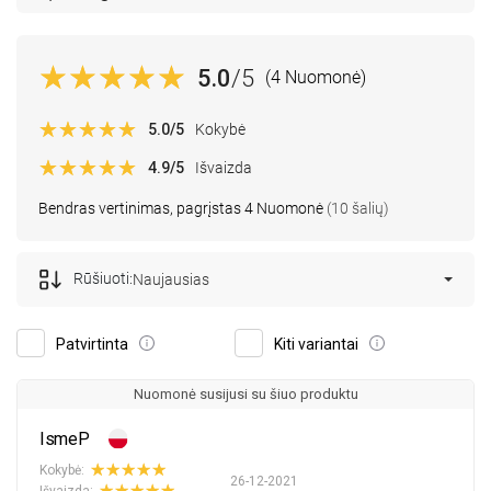
5.0
/5
(4 Nuomonė)
5.0
/5
Kokybė
4.9
/5
Išvaizda
Bendras vertinimas, pagrįstas 4 Nuomonė
(10 šalių)
Rūšiuoti:
Naujausias
Patvirtinta
Kiti variantai
Nuomonė susijusi su šiuo produktu
IsmeP
Kokybė:
26-12-2021
Išvaizda: