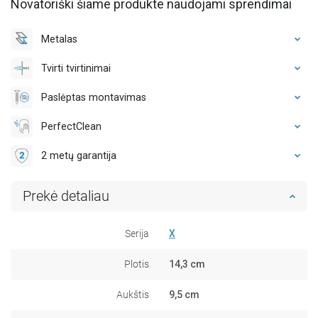
Novatoriški šiame produkte naudojami sprendimai
Metalas
Tvirti tvirtinimai
Paslėptas montavimas
PerfectClean
2 metų garantija
Prekė detaliau
Serija
X
Plotis
14,3 cm
Aukštis
9,5 cm