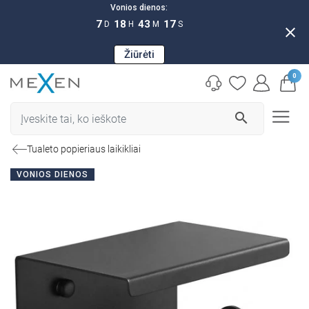
Vonios dienos:
7
18
43
16
D
H
M
S
close
Žiūrėti
0
search
Tualeto popieriaus laikikliai
VONIOS DIENOS