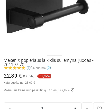
Mexen X popieriaus laikiklis su lentyna, juodas -
701197-70
(0)
(4)
Klausimai
22,89 €
19,97%
(su PVM)
Katalogo kaina:
28,60 €
Mažiausia kaina nuo paskutinių 30 dienų: 22,89 €
favorite_border
-
+