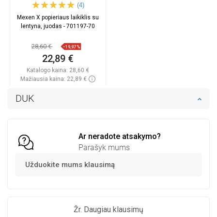
(4)
Mexen X popieriaus laikiklis su
lentyna, juodas - 701197-70
28,60 €
−19,97%
22,89 €
Katalogo kaina:
28,60 €
Mažiausia kaina: 22,89 €
Prieinamumas:
Yra sandėlyje
DUK
Į krepšelį
Palyginti
favorite_border
Mėgstami
Ar neradote atsakymo?
Parašyk mums
Užduokite mums klausimą
Žr. Daugiau klausimų