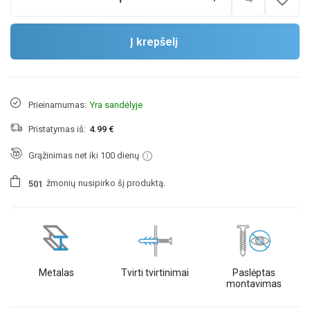
Į krepšelį
Prieinamumas:
Yra sandėlyje
Pristatymas iš:
4.99 €
Grąžinimas net iki 100 dienų
žmonių
nusipirko šį produktą.
5
0
1
Metalas
Tvirti tvirtinimai
Paslėptas
montavimas