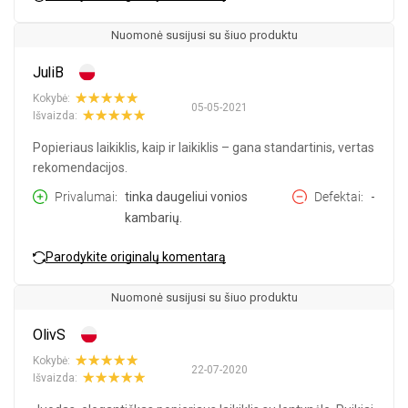
Nuomonė susijusi su šiuo produktu
JuliB
Kokybė:
05-05-2021
Išvaizda:
Popieriaus laikiklis, kaip ir laikiklis – gana standartinis, vertas
rekomendacijos.
Privalumai
tinka daugeliui vonios
Defektai
-
kambarių.
Parodykite originalų komentarą
Nuomonė susijusi su šiuo produktu
OlivS
Kokybė:
22-07-2020
Išvaizda: