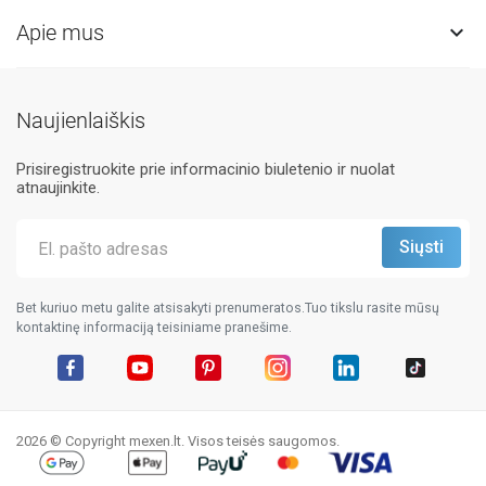
Apie mus

Naujienlaiškis
Prisiregistruokite prie informacinio biuletenio ir nuolat
atnaujinkite.
Bet kuriuo metu galite atsisakyti prenumeratos.Tuo tikslu rasite mūsų
kontaktinę informaciją teisiniame pranešime.
Facebook
YouTube
Pinterest
Instagram
LinkedIn
TikTok
2026 © Copyright mexen.lt. Visos teisės saugomos.