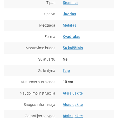
Tipas
Sieniniai
Spalva
Juodas
Medžiaga
Metalas
Forma
Kvadratas
Montavimo būdas
Su kaiščiais
Su atvartu
Ne
Su lentyna
Taip
Atstumas nuo sienos
10 cm
Naudojimo instrukcija
Atsisiųskite
Saugos informacija
Atsisiųskite
Garantijos sąlygos
Atsisiųskite