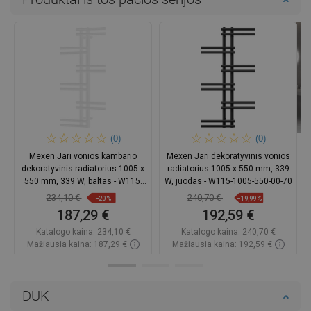
(0)
(0)
Mexen Jari vonios kambario
Mexen Jari dekoratyvinis vonios
dekoratyvinis radiatorius 1005 x
radiatorius 1005 x 550 mm, 339
550 mm, 339 W, baltas - W115-
W, juodas - W115-1005-550-00-70
1005-550-00-20
234,10 €
240,70 €
−20%
−19,99%
187,29 €
192,59 €
Katalogo kaina:
234,10 €
Katalogo kaina:
240,70 €
Mažiausia kaina: 187,29 €
Mažiausia kaina: 192,59 €
Prieinamumas:
Yra sandėlyje
Prieinamumas:
Yra sandėlyje
Į krepšelį
Į krepšelį
DUK
Palyginti
favorite_border
Mėgstami
Palyginti
favorite_border
Mėgstami