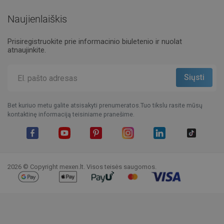
Naujienlaiškis
Prisiregistruokite prie informacinio biuletenio ir nuolat
atnaujinkite.
Bet kuriuo metu galite atsisakyti prenumeratos.Tuo tikslu rasite mūsų
kontaktinę informaciją teisiniame pranešime.
Facebook
YouTube
Pinterest
Instagram
LinkedIn
TikTok
2026 © Copyright mexen.lt. Visos teisės saugomos.