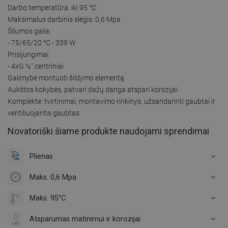
Darbo temperatūra: iki 95 °C
Maksimalus darbinis slėgis: 0,6 Mpa
Šilumos galia:
- 75/65/20 °C - 339 W
Prisijungimai:
- 4xG ½″ centriniai
Galimybė montuoti šildymo elementą
Aukštos kokybės, patvari dažų danga atspari korozijai
Komplekte: tvirtinimai, montavimo rinkinys, užsandarinti gaubtai ir
ventiliuojantis gaubtas
Novatoriški šiame produkte naudojami sprendimai
Plienas
Maks. 0,6 Mpa
Maks. 95°C
Atsparumas matinimui ir korozijai