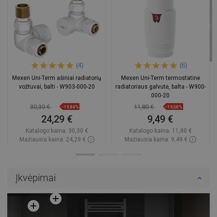
(4)
(6)
Mexen Uni-Term ašiniai radiatorių
Mexen Uni-Term termostatinė
vožtuvai, balti - W903-000-20
radiatoriaus galvutė, balta - W900-
000-20
30,30 €
11,80 €
−19,84%
−19,58%
24,29 €
9,49 €
Katalogo kaina:
30,30 €
Katalogo kaina:
11,80 €
Mažiausia kaina: 24,29 €
Mažiausia kaina: 9,49 €
Prieinamumas:
Yra sandėlyje
Prieinamumas:
Yra sandėlyje
Į krepšelį
Į krepšelį
Įkvėpimai
Palyginti
favorite_border
Mėgstami
Palyginti
favorite_border
Mėgstami