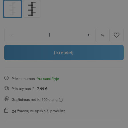
favorite_border
-
+
Į krepšelį
Prieinamumas:
Yra sandėlyje
Pristatymas iš:
7.99 €
Grąžinimas net iki 100 dienų
žmonių
nusipirko šį produktą.
2
4