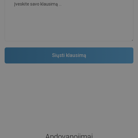
Apdovanojimai