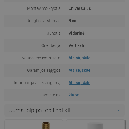
Montavimo kryptis
Universalus
Jungties atstumas
8 cm
Jungtis
Vidurinė
Orientacija
Vertikali
Naudojimo instrukcija
Atsisiųskite
Garantijos sąlygos
Atsisiųskite
Informacija apie saugumą
Atsisiųskite
Gamintojas
Žiūrėti
Jums taip pat gali patikti