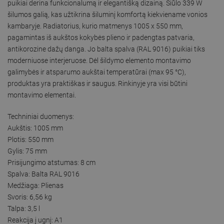
puikiai derina funkcionalumą ir elegantišką dizainą. Siūlo 339 W
šilumos galią, kas užtikrina šiluminį komfortą kiekviename vonios
kambaryje. Radiatorius, kurio matmenys 1005 x 550 mm,
pagamintas iš aukštos kokybės plieno ir padengtas patvaria,
antikorozine dažų danga. Jo balta spalva (RAL 9016) puikiai tiks
moderniuose interjeruose. Dėl šildymo elemento montavimo
galimybės ir atsparumo aukštai temperatūrai (max 95 °C),
produktas yra praktiškas ir saugus. Rinkinyje yra visi būtini
montavimo elementai.
Techniniai duomenys:
Aukštis: 1005 mm
Plotis: 550 mm
Gylis: 75 mm
Prisijungimo atstumas: 8 cm
Spalva: Balta RAL 9016
Medžiaga: Plienas
Svoris: 6,56 kg
Talpa: 3,5 l
Reakcija į ugnį: A1