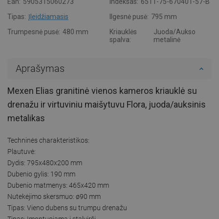
Ean:
5905315060273
Indeksas:
6511-75-670401-57-B
Tipas:
Įleidžiamasis
Ilgesnė pusė:
795 mm
Trumpesnė pusė:
480 mm
Kriauklės
Juoda/Aukso
spalva:
metalinė
Aprašymas
Mexen Elias granitinė vienos kameros kriauklė su
drenažu ir virtuviniu maišytuvu Flora, juoda/auksinis
metalikas
Techninės charakteristikos:
Plautuvė:
Dydis: 795x480x200 mm
Dubenio gylis: 190 mm
Dubenio matmenys: 465x420 mm
Nutekėjimo skersmuo: ø90 mm
Tipas: Vieno dubens su trumpu drenažu
Tipas: Įmontuojama į stalviršį