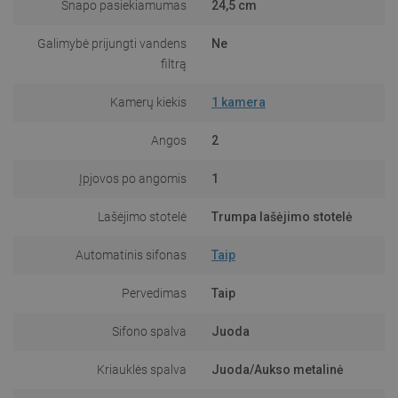
Snapo pasiekiamumas
24,5 cm
Galimybė prijungti vandens
Ne
filtrą
Kamerų kiekis
1 kamera
Angos
2
Įpjovos po angomis
1
Lašėjimo stotelė
Trumpa lašėjimo stotelė
Automatinis sifonas
Taip
Pervedimas
Taip
Sifono spalva
Juoda
Kriauklės spalva
Juoda/Aukso metalinė