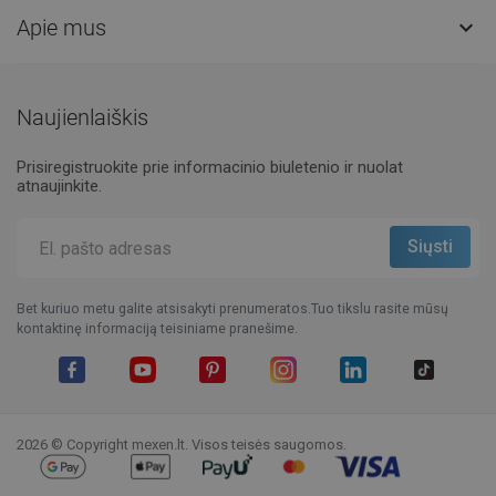
Apie mus

Naujienlaiškis
Prisiregistruokite prie informacinio biuletenio ir nuolat
atnaujinkite.
Bet kuriuo metu galite atsisakyti prenumeratos.Tuo tikslu rasite mūsų
kontaktinę informaciją teisiniame pranešime.
Facebook
YouTube
Pinterest
Instagram
LinkedIn
TikTok
2026 © Copyright mexen.lt. Visos teisės saugomos.