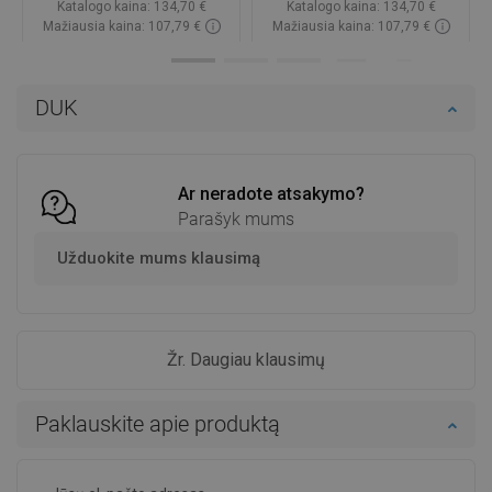
Katalogo kaina:
134,70 €
Katalogo kaina:
134,70 €
Mažiausia kaina: 107,79 €
Mažiausia kaina: 107,79 €
Prieinamumas:
Yra sandėlyje
Prieinamumas:
Yra sandėlyje
Į krepšelį
Į krepšelį
DUK
Palyginti
favorite_border
Mėgstami
Palyginti
favorite_border
Mėgstami
Ar neradote atsakymo?
Parašyk mums
Užduokite mums klausimą
Žr. Daugiau klausimų
Paklauskite apie produktą