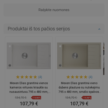
Rašykite nuomones
Produktai iš tos pačios serijos
(4)
(4)
Mexen Elias granitinė vienos
Mexen Elias granitinė vieno
kameros virtuvės kriauklė su
dubens plautuvė su nutekėjimu
nusausintuvu 795 x 480 mm,
795 x 480 mm, smėlio spalvos,
balta, chromuotas sifonas
chromuota sifonas -
134,70 €
134,70 €
−19,98%
−19,98%
6511791005-69
107,79 €
107,79 €