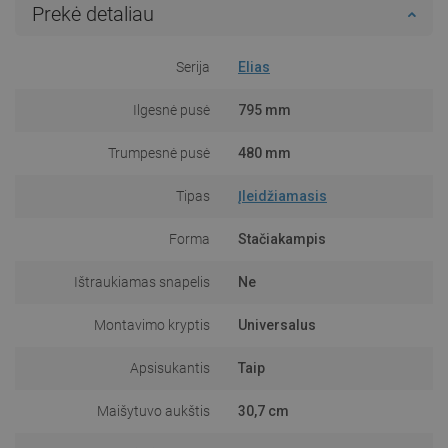
Prekė detaliau
Serija
Elias
Ilgesnė pusė
795 mm
Trumpesnė pusė
480 mm
Tipas
Įleidžiamasis
Forma
Stačiakampis
Ištraukiamas snapelis
Ne
Montavimo kryptis
Universalus
Apsisukantis
Taip
Maišytuvo aukštis
30,7 cm