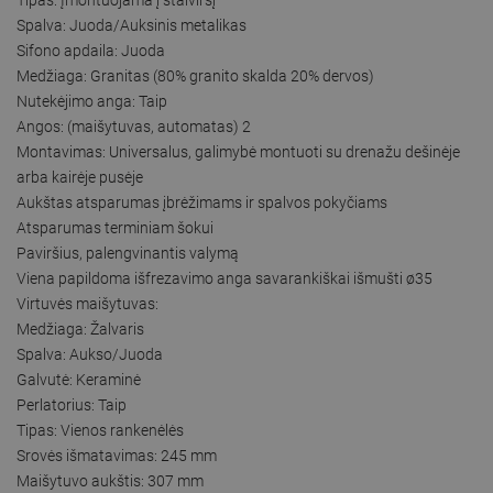
Spalva: Juoda/Auksinis metalikas
Sifono apdaila: Juoda
Medžiaga: Granitas (80% granito skalda 20% dervos)
Nutekėjimo anga: Taip
Angos: (maišytuvas, automatas) 2
Montavimas: Universalus, galimybė montuoti su drenažu dešinėje
arba kairėje pusėje
Aukštas atsparumas įbrėžimams ir spalvos pokyčiams
Atsparumas terminiam šokui
Paviršius, palengvinantis valymą
Viena papildoma išfrezavimo anga savarankiškai išmušti ø35
Virtuvės maišytuvas:
Medžiaga: Žalvaris
Spalva: Aukso/Juoda
Galvutė: Keraminė
Perlatorius: Taip
Tipas: Vienos rankenėlės
Srovės išmatavimas: 245 mm
Maišytuvo aukštis: 307 mm