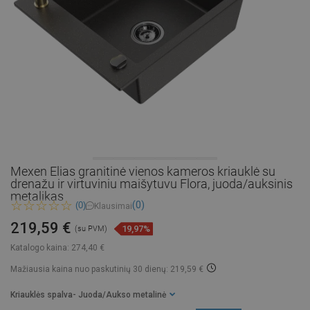
Mexen Elias granitinė vienos kameros kriauklė su
drenažu ir virtuviniu maišytuvu Flora, juoda/auksinis
metalikas
(0)
(0)
Klausimai
219,59 €
19,97%
(su PVM)
Katalogo kaina:
274,40 €
Mažiausia kaina nuo paskutinių 30 dienų: 219,59 €
Kriauklės spalva
- Juoda/Aukso metalinė