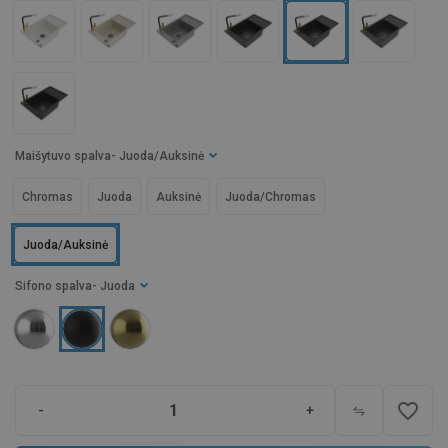
Maišytuvo spalva
- Juoda/Auksinė
Chromas
Juoda
Auksinė
Juoda/Chromas
Juoda/Auksinė
Sifono spalva
- Juoda
favorite_border
-
+