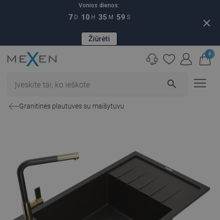
Vonios dienos:
7
10
35
59
D
H
M
S
close
Žiūrėti
0
search
Granitinės plautuvės su maišytuvu