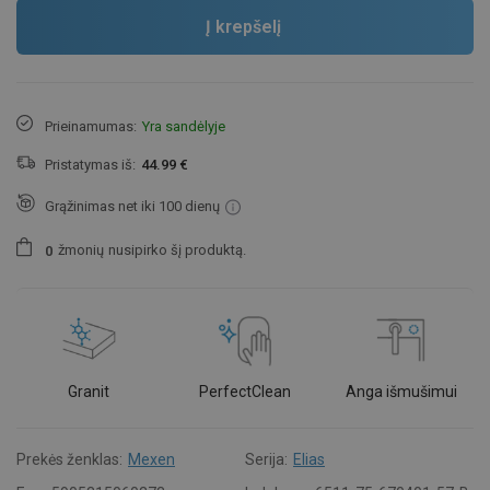
Į krepšelį
Prieinamumas:
Yra sandėlyje
Pristatymas iš:
44.99 €
Grąžinimas net iki 100 dienų
žmonių
nusipirko šį produktą.
0
Granit
PerfectClean
Anga išmušimui
Prekės ženklas:
Mexen
Serija:
Elias