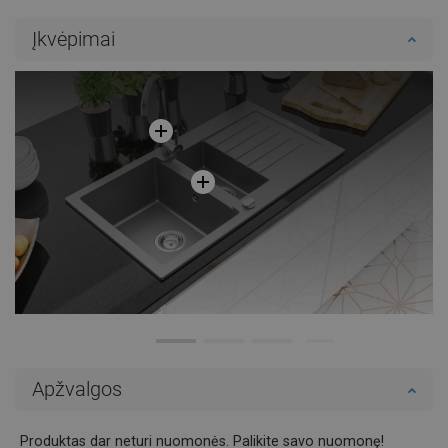
Į krepšelį
Į krepšelį
Įkvėpimai
Palyginti
favorite_border
Mėgstami
Palyginti
favorite_border
Mėgstami
Apžvalgos
Produktas dar neturi nuomonės. Palikite savo nuomonę!