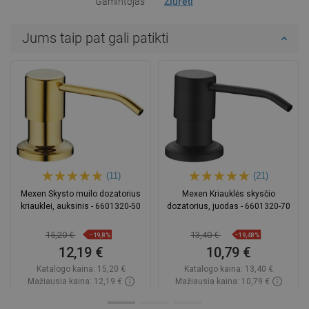
Gamintojas
Žiūrėti
Jums taip pat gali patikti
(11)
(21)
Mexen Skysto muilo dozatorius
Mexen Kriauklės skysčio
kriauklei, auksinis - 6601320-50
dozatorius, juodas - 6601320-70
15,20 €
13,40 €
−19,8%
−19,48%
12,19 €
10,79 €
Katalogo kaina:
15,20 €
Katalogo kaina:
13,40 €
Mažiausia kaina: 12,19 €
Mažiausia kaina: 10,79 €
Prieinamumas:
Yra sandėlyje
Prieinamumas:
Yra sandėlyje