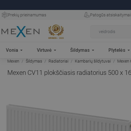
Prekių prieinamumas
Patogūs atsiskaitymai
Vonia
Virtuvė
Šildymas
Plytelės
Mexen
Šildymas
Radiatoriai
Kambarių šildytuvai
Mexen C
Mexen CV11 plokščiasis radiatorius 500 x 1