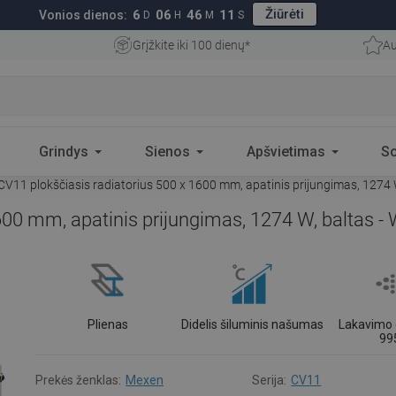
Žiūrėti
6
06
46
10
Vonios dienos:
D
H
M
S
Grįžkite iki 100 dienų*
Au
Grindys
Sienos
Apšvietimas
S
V11 plokščiasis radiatorius 500 x 1600 mm, apatinis prijungimas, 1274
600 mm, apatinis prijungimas, 1274 W, baltas 
Plienas
Didelis šiluminis našumas
Lakavimo 
99
Prekės ženklas:
Mexen
Serija:
CV11