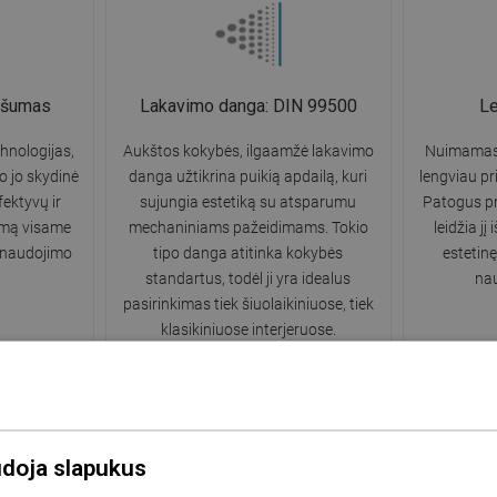
našumas
Lakavimo danga: DIN 99500
L
hnologijas,
Aukštos kokybės, ilgaamžė lakavimo
Nuimamas v
 o jo skydinė
danga užtikrina puikią apdailą, kuri
lengviau pr
fektyvų ir
sujungia estetiką su atsparumu
Patogus pri
ymą visame
mechaniniams pažeidimams. Tokio
leidžia jį
 naudojimo
tipo danga atitinka kokybės
estetinę
standartus, todėl ji yra idealus
na
pasirinkimas tiek šiuolaikiniuose, tiek
klasikiniuose interjeruose.
udoja slapukus
Atsparumas matinimui ir korozijai
10