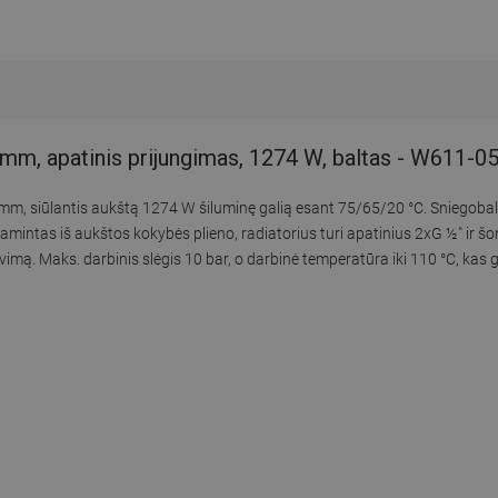
mm, apatinis prijungimas, 1274 W, baltas - W611-0
mm, siūlantis aukštą 1274 W šiluminę galią esant 75/65/20 °C. Sniegobal
mintas iš aukštos kokybės plieno, radiatorius turi apatinius 2xG ½″ ir šo
imą. Maks. darbinis slėgis 10 bar, o darbinė temperatūra iki 110 °C, kas