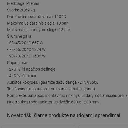
Medžiaga: Plienas
Svoris: 20,69 kg
Darbinė temperatūra: max 110 °C
Maksimalus darbinis slėgis: 10 bar
Maksimalus bandymo slėgis: 13 bar
Šiluminė galia:
- 55/45/20 °C 667 W
- 75/65/20 °C 1274 W
- 90/70/20 °C 1606 W
Prijungimai:
- 2xG ½″ iš apačios dešinėje
- 4xG ½″ šoniniai
Aukštos kokybės, ilgaamžė dažų danga - DIN 99500
Turi šonines apsaugas ir nuimamą viršutinį dangtį
Komplekte: pakabos, montavimo rinkinys, uždarymo kamščiai, oro išle
Nuotraukos rodo radiatorius dydžio 600 x 1200 mm.
Novatoriški šiame produkte naudojami sprendimai