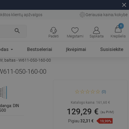
close
kštos klientų apžvalgos
Geriausia kaina/kokybė
0
search
Padėti
Mėgstami
Sąskaita
Krepšelis
odas
Bestseleriai
Įkvėpimai
Susisiekite
 W, baltas - W611-050-160-00
- W611-050-160-00
Mexen CV11 plokščiasis
(0)
radiatorius 500 x 1600 mm,
apatinis prijungimas, 1274 W,
baltas - W611-050-160-00
Katalogo kaina:
161,60 €
danga: DIN
129,29 €
500
(su PVM)
Pigiau
32,31 €
19,99%