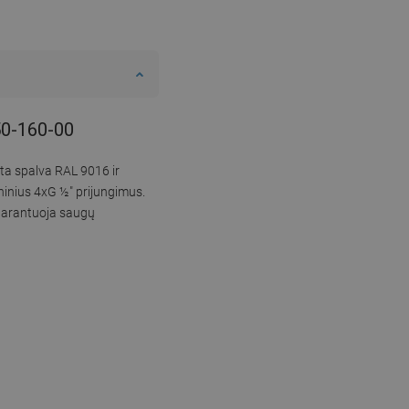
50-160-00
ta spalva RAL 9016 ir
ninius 4xG ½″ prijungimus.
 garantuoja saugų