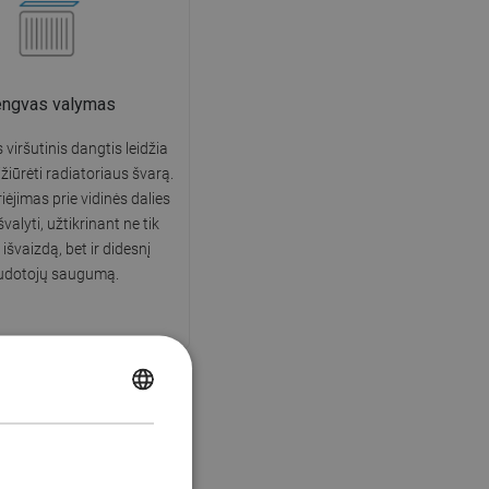
engvas valymas
iršutinis dangtis leidžia
ižiūrėti radiatoriaus švarą.
ėjimas prie vidinės dalies
 išvalyti, užtikrinant ne tik
 išvaizdą, bet ir didesnį
udotojų saugumą.
POLISH
CZECH
 metų garantija
GERMAN