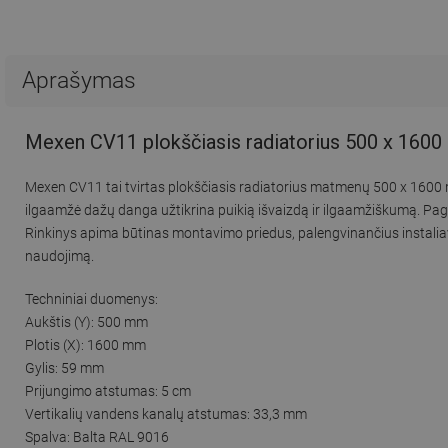
Aprašymas
Mexen CV11 plokščiasis radiatorius 500 x 1600 
Mexen CV11 tai tvirtas plokščiasis radiatorius matmenų 500 x 1600 
ilgaamžė dažų danga užtikrina puikią išvaizdą ir ilgaamžiškumą. Paga
Rinkinys apima būtinas montavimo priedus, palengvinančius instaliav
naudojimą.
Techniniai duomenys:
Aukštis (Y): 500 mm
Plotis (X): 1600 mm
Gylis: 59 mm
Prijungimo atstumas: 5 cm
Vertikalių vandens kanalų atstumas: 33,3 mm
Spalva: Balta RAL 9016