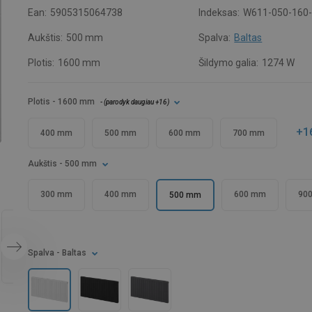
Ean:
5905315064738
Indeksas:
W611-050-160
Aukštis:
500 mm
Spalva:
Baltas
Plotis:
1600 mm
Šildymo galia:
1274 W
Plotis
- 1600 mm
- (
parodyk daugiau
+16
)
+1
400 mm
500 mm
600 mm
700 mm
Aukštis
- 500 mm
300 mm
400 mm
600 mm
90
500 mm
Spalva
- Baltas