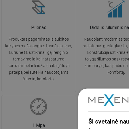
Plienas
Didelis šiluminis 
Produktas pagamintas iš aukštos
Naudojant modernias tec
kokybės mažai anglies turinčio plieno,
radiatorius greitai įkaista,
kuris ne tik užtikrina ilgą įrenginio
konstrukcija užtikrina e
tarnavimo laiką ir atsparumą
tolygų šilumos paskirst
korozijai, bet ir leidžia greitai įšildyti
kambaryje, kas padidina
patalpą bei suteikia naudotojams
komfortą.
šiluminį komfortą.
Ši svetainė na
1 Mpa
Maks. 110°C