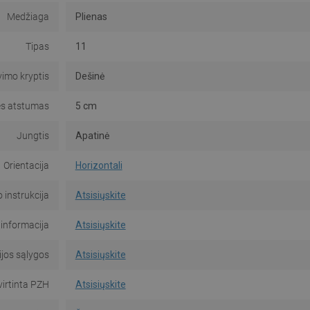
Medžiaga
Plienas
Tipas
11
imo kryptis
Dešinė
es atstumas
5 cm
Jungtis
Apatinė
Orientacija
Horizontali
instrukcija
Atsisiųskite
informacija
Atsisiųskite
jos sąlygos
Atsisiųskite
virtinta PZH
Atsisiųskite