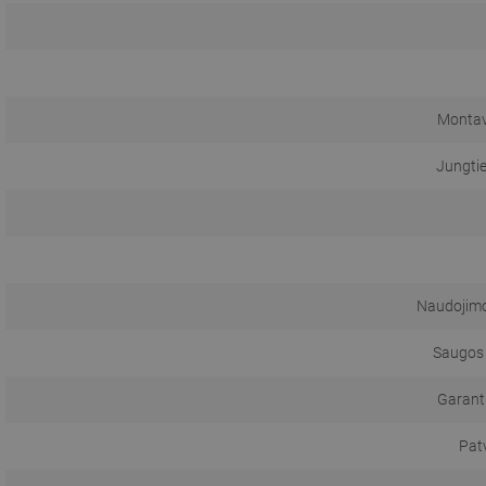
Montav
Jungti
Naudojimo 
Saugos 
Garanti
Pat