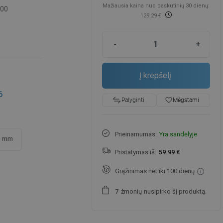
Mažiausia kaina nuo paskutinių 30 dienų:
-00
129,29 €
-
+
Į krepšelį
6
favorite_border
Mėgstami
Palyginti
Prieinamumas:
Yra sandėlyje
0 mm
Pristatymas iš:
59.99 €
Grąžinimas net iki 100 dienų
žmonių
nusipirko šį produktą.
7