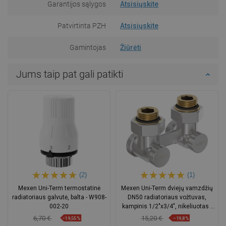
Garantijos sąlygos
Atsisiųskite
Patvirtinta PZH
Atsisiųskite
Gamintojas
Žiūrėti
Jums taip pat gali patikti
(2)
(1)
Mexen Uni-Term termostatinė
Mexen Uni-Term dviejų vamzdžių
radiatoriaus galvutė, balta - W908-
DN50 radiatoriaus vožtuvas,
002-20
kampinis 1/2"x3/4", nikeliuotas -
W911-012-01
6,70 €
15,20 €
−19,55%
−19,8%