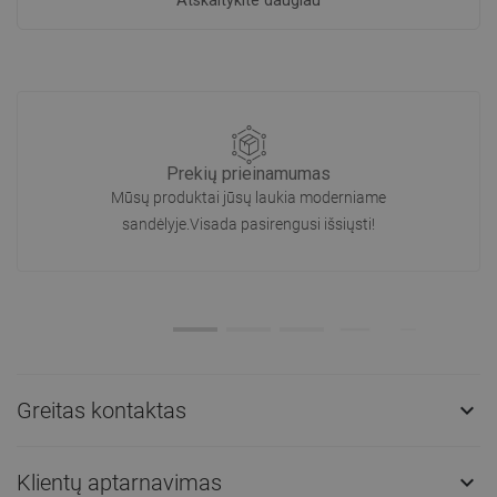
Atskaitykite daugiau
Prekių prieinamumas
Mūsų produktai jūsų laukia moderniame
sandėlyje.Visada pasirengusi išsiųsti!
Greitas kontaktas

Klientų aptarnavimas
