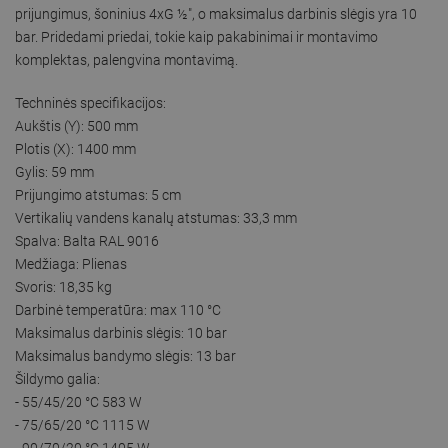
prijungimus, šoninius 4xG ½″, o maksimalus darbinis slėgis yra 10
bar. Pridedami priedai, tokie kaip pakabinimai ir montavimo
komplektas, palengvina montavimą.
Techninės specifikacijos:
Aukštis (Y): 500 mm
Plotis (X): 1400 mm
Gylis: 59 mm
Prijungimo atstumas: 5 cm
Vertikalių vandens kanalų atstumas: 33,3 mm
Spalva: Balta RAL 9016
Medžiaga: Plienas
Svoris: 18,35 kg
Darbinė temperatūra: max 110 °C
Maksimalus darbinis slėgis: 10 bar
Maksimalus bandymo slėgis: 13 bar
Šildymo galia:
- 55/45/20 °C 583 W
- 75/65/20 °C 1115 W
- 90/70/20 °C 1405 W