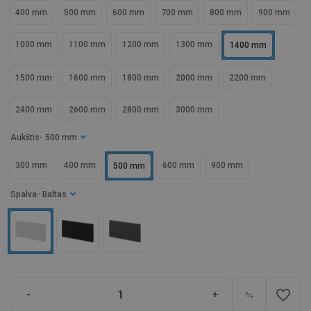
400 mm
500 mm
600 mm
700 mm
800 mm
900 mm
1000 mm
1100 mm
1200 mm
1300 mm
1400 mm
1500 mm
1600 mm
1800 mm
2000 mm
2200 mm
2400 mm
2600 mm
2800 mm
3000 mm
Aukštis
- 500 mm
300 mm
400 mm
600 mm
900 mm
500 mm
Spalva
- Baltas
favorite_border
-
+