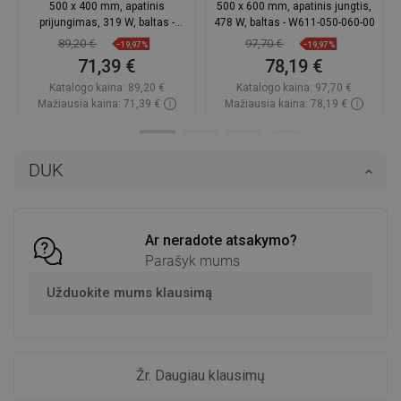
500 x 400 mm, apatinis
500 x 600 mm, apatinis jungtis,
prijungimas, 319 W, baltas -
478 W, baltas - W611-050-060-00
W611-050-040-00
89,20 €
97,70 €
−19,97%
−19,97%
71,39 €
78,19 €
Katalogo kaina:
89,20 €
Katalogo kaina:
97,70 €
Mažiausia kaina: 71,39 €
Mažiausia kaina: 78,19 €
Prieinamumas:
Yra sandėlyje
Prieinamumas:
Yra sandėlyje
Į krepšelį
Į krepšelį
DUK
Palyginti
favorite_border
Mėgstami
Palyginti
favorite_border
Mėgstami
Ar neradote atsakymo?
Parašyk mums
Užduokite mums klausimą
Žr. Daugiau klausimų