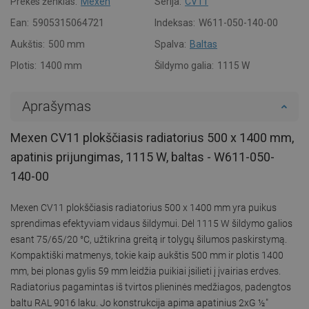
Prekės ženklas:
Mexen
Serija:
CV11
Ean:
5905315064721
Indeksas:
W611-050-140-00
Aukštis:
500 mm
Spalva:
Baltas
Plotis:
1400 mm
Šildymo galia:
1115 W
Aprašymas
Mexen CV11 plokščiasis radiatorius 500 x 1400 mm,
apatinis prijungimas, 1115 W, baltas - W611-050-
140-00
Mexen CV11 plokščiasis radiatorius 500 x 1400 mm yra puikus
sprendimas efektyviam vidaus šildymui. Dėl 1115 W šildymo galios
esant 75/65/20 °C, užtikrina greitą ir tolygų šilumos paskirstymą.
Kompaktiški matmenys, tokie kaip aukštis 500 mm ir plotis 1400
mm, bei plonas gylis 59 mm leidžia puikiai įsilieti į įvairias erdves.
Radiatorius pagamintas iš tvirtos plieninės medžiagos, padengtos
baltu RAL 9016 laku. Jo konstrukcija apima apatinius 2xG ½″