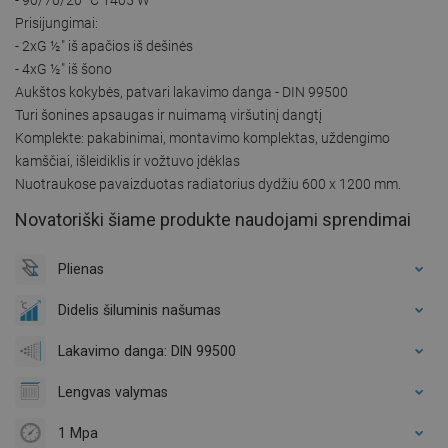
Prisijungimai:
- 2xG ½″ iš apačios iš dešinės
- 4xG ½″ iš šono
Aukštos kokybės, patvari lakavimo danga - DIN 99500
Turi šonines apsaugas ir nuimamą viršutinį dangtį
Komplekte: pakabinimai, montavimo komplektas, uždengimo
kamščiai, išleidiklis ir vožtuvo įdėklas
Nuotraukose pavaizduotas radiatorius dydžiu 600 x 1200 mm.
Novatoriški šiame produkte naudojami sprendimai
Plienas
Didelis šiluminis našumas
Lakavimo danga: DIN 99500
Lengvas valymas
1 Mpa