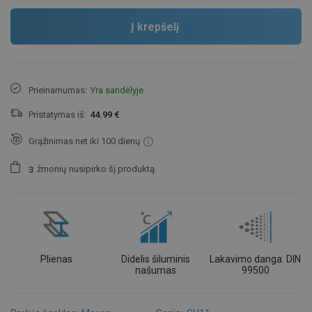
Į krepšelį
Prieinamumas:
Yra sandėlyje
Pristatymas iš:
44.99 €
Grąžinimas net iki 100 dienų
žmonių
nusipirko šį produktą.
3
Plienas
Didelis šiluminis
Lakavimo danga: DIN
našumas
99500