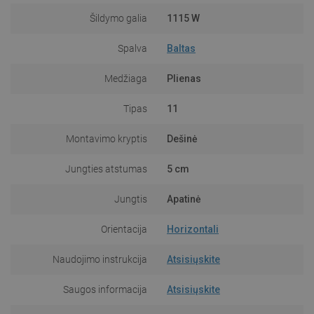
Šildymo galia
1115 W
Spalva
Baltas
Medžiaga
Plienas
Tipas
11
Montavimo kryptis
Dešinė
Jungties atstumas
5 cm
Jungtis
Apatinė
Orientacija
Horizontali
Naudojimo instrukcija
Atsisiųskite
Saugos informacija
Atsisiųskite