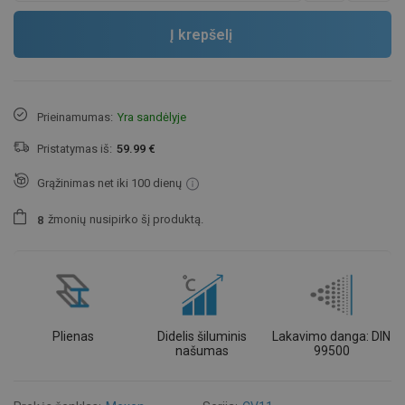
Į krepšelį
Prieinamumas:
Yra sandėlyje
Pristatymas iš:
59.99 €
Grąžinimas net iki 100 dienų
žmonių
nusipirko šį produktą.
8
Plienas
Didelis šiluminis
Lakavimo danga: DIN
našumas
99500