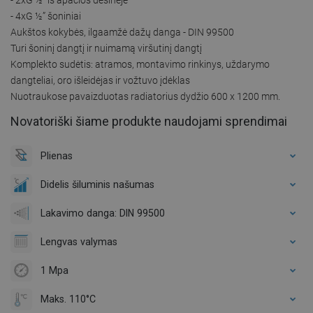
- 4xG ½” šoniniai
Aukštos kokybės, ilgaamžė dažų danga - DIN 99500
Turi šoninį dangtį ir nuimamą viršutinį dangtį
Komplekto sudėtis: atramos, montavimo rinkinys, uždarymo
dangteliai, oro išleidėjas ir vožtuvo įdėklas
Nuotraukose pavaizduotas radiatorius dydžio 600 x 1200 mm.
Novatoriški šiame produkte naudojami sprendimai
Plienas
Didelis šiluminis našumas
Lakavimo danga: DIN 99500
Lengvas valymas
1 Mpa
Maks. 110°C