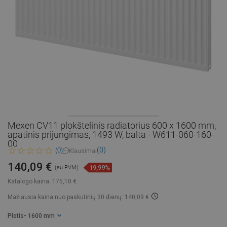
Mexen CV11 plokštelinis radiatorius 600 x 1600 mm,
apatinis prijungimas, 1493 W, balta - W611-060-160-
00
(0)
(0)
Klausimai
140,09 €
19,99%
(su PVM)
Katalogo kaina:
175,10 €
Mažiausia kaina nuo paskutinių 30 dienų: 140,09 €
Plotis
- 1600 mm