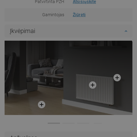
Patvirtinta PZH
Atsisiųskite
Gamintojas
Žiūrėti
Įkvėpimai