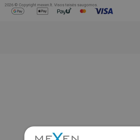
2026 © Copyright mexen.lt. Visos teisės saugomos.