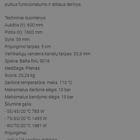
puikus funkcionalumo ir stiliaus derinys.
Techniniai duomenys:
Aukštis (Y): 600 mm
Plotis (X): 1600 mm
Gylis: 59 mm
Prijungimo tarpas: 5 cm
Vertikaliųjų vandens kanalų tarpas: 33,3 mm
Spalva: Balta RAL 9016
Medžiaga: Plienas
Svoris: 25,24 kg
Darbinė temperatūra: maks. 110 °C
Maksimalus darbinis slėgis: 10 bar
Maksimalus bandymo slėgis: 13 bar
Šiluminė galia:
- 55/45/20 °C 783 W
- 75/65/20 °C 1493 W
- 90/70/20 °C 1881 W
Prijungimai:
- 2xG ½” iš apačios dešinėje