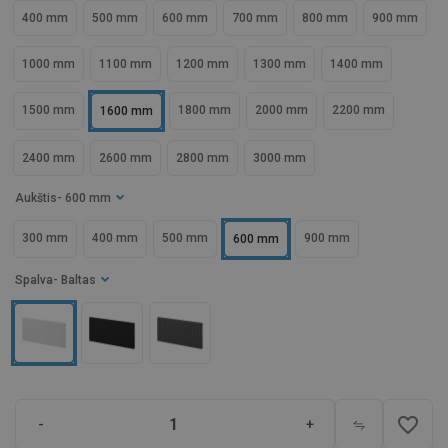
400 mm
500 mm
600 mm
700 mm
800 mm
900 mm
1000 mm
1100 mm
1200 mm
1300 mm
1400 mm
1500 mm
1800 mm
2000 mm
2200 mm
1600 mm
2400 mm
2600 mm
2800 mm
3000 mm
Aukštis
- 600 mm
300 mm
400 mm
500 mm
900 mm
600 mm
Spalva
- Baltas
favorite_border
-
+