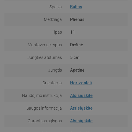
Spalva
Baltas
Medžiaga
Plienas
Tipas
11
Montavimo kryptis
Dešinė
Jungties atstumas
5 cm
Jungtis
Apatinė
Orientacija
Horizontali
Naudojimo instrukcija
Atsisiųskite
Saugos informacija
Atsisiųskite
Garantijos sąlygos
Atsisiųskite