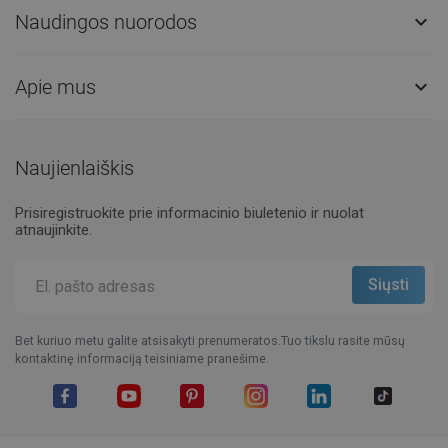
Naudingos nuorodos

Apie mus

Naujienlaiškis
Prisiregistruokite prie informacinio biuletenio ir nuolat
atnaujinkite.
Bet kuriuo metu galite atsisakyti prenumeratos.Tuo tikslu rasite mūsų
kontaktinę informaciją teisiniame pranešime.
Facebook
YouTube
Pinterest
Instagram
LinkedIn
TikTok