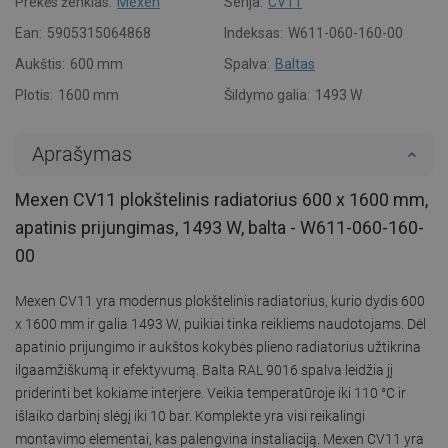
Prekės ženklas:
Mexen
Serija:
CV11
Ean:
5905315064868
Indeksas:
W611-060-160-00
Aukštis:
600 mm
Spalva:
Baltas
Plotis:
1600 mm
Šildymo galia:
1493 W
Aprašymas
Mexen CV11 plokštelinis radiatorius 600 x 1600 mm,
apatinis prijungimas, 1493 W, balta - W611-060-160-
00
Mexen CV11 yra modernus plokštelinis radiatorius, kurio dydis 600
x 1600 mm ir galia 1493 W, puikiai tinka reikliems naudotojams. Dėl
apatinio prijungimo ir aukštos kokybės plieno radiatorius užtikrina
ilgaamžiškumą ir efektyvumą. Balta RAL 9016 spalva leidžia jį
priderinti bet kokiame interjere. Veikia temperatūroje iki 110 °C ir
išlaiko darbinį slėgį iki 10 bar. Komplekte yra visi reikalingi
montavimo elementai, kas palengvina instaliaciją. Mexen CV11 yra