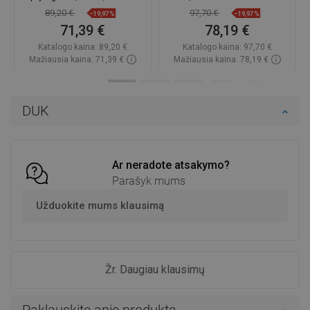
W611-050-040-00
89,20 €
97,70 €
−19,97%
−19,97%
71,39 €
78,19 €
Katalogo kaina:
89,20 €
Katalogo kaina:
97,70 €
Mažiausia kaina: 71,39 €
Mažiausia kaina: 78,19 €
Prieinamumas:
Yra sandėlyje
Prieinamumas:
Yra sandėlyje
Į krepšelį
Į krepšelį
DUK
Palyginti
favorite_border
Mėgstami
Palyginti
favorite_border
Mėgstami
Ar neradote atsakymo?
Parašyk mums
Užduokite mums klausimą
Žr. Daugiau klausimų